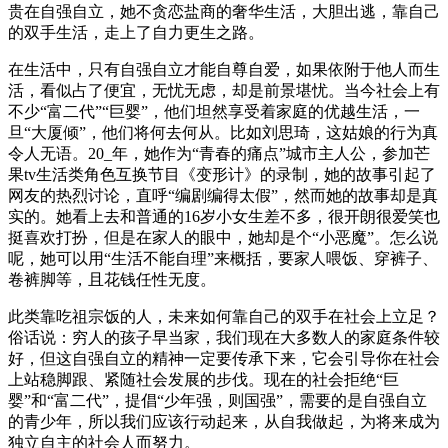
贵在自强自立，她不贪恋盐商的奢华生活，大胆出逃，靠自己
的双手生活，走上了自力更生之路。
在生活中，只有自强自立才能自尊自爱，如果依附于他人而生
活，看似占了便宜，无忧无虑，却是前景堪忧。当今社会上有
不少“富二代”“巨婴”，他们坦然享受着家庭的优越生活，一
旦“大厦倾”，他们将何去何从。比如刘思琦，这姑娘的行为真
令人无语。20_年，她作为“青春的痛点”城市主人公，参加芒
果tv生活类角色互换节目《变形计》的录制，她的故事引起了
网友的热烈讨论，直呼“编剧编得太假”，然而她的故事却是真
实的。她看上去和普通的16岁小女生差不多，很开朗很爱笑也
挺喜欢打扮，但是在家人的眼中，她却是个“小恶魔”。怎么说
呢，她可以用“生活不能自理”来概括，要家人喂饭、穿裤子、
卷裤脚等，且花钱任性无度。
此类靠吃祖宗饭的人，未来如何靠自己的双手在社会上立足？
俗话说：穷人的孩子早当家，我们现在大多数人的家庭条件较
好，但这自强自立的精神一定要传承下来，它会引导你在社会
上站稳脚跟、紧随社会发展的步伐。现在的社会拒绝“巨
婴”和“富二代”，提倡“少年强，则国强”，需要的是自强自立
的青少年，所以我们应该行动起来，从自我做起，为将来成为
独立自主的社会人而努力。