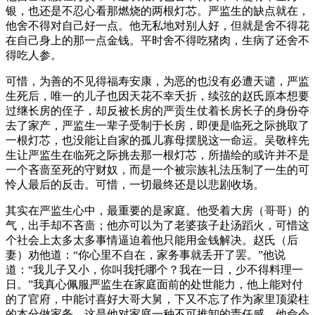
银，也还是不忍心看那燃烧的两根灯芯。严监生的缺点就在，
他舍不得对自己好一点。他无私地对别人好，但就是舍不得花
在自己身上的那一点金钱。平时舍不得吃猪肉，生病了还舍不
得吃人参。
可惜，为善的不见得福寿安康，为恶的也没有必遭天谴，严监
生死后，唯一的儿子也因天花不幸夭折，续弦的赵氏原本想要
过继长房的侄子，却反被长房的严贡生仗着长房长子的身份夺
去了家产，严监生一辈子受制于长房，即便是临死之际挑取了
一根灯芯，也没能让自家的孤儿寡母摆脱这一命运。吴敬梓先
生让严监生在临死之际挑去那一根灯芯，所描绘的或许并不是
一个吝啬至死的守财奴，而是一个被宗族礼法压制了一生的可
怜人最后的反击。可惜，一切最终还是以悲剧收场。
其实在严监生心中，最重要的是家庭。他受着大房（哥哥）的
气，出手却不吝啬；他亦可以为了老婆孩子赴汤蹈火，可惜这
个社会上太多太多事情逼迫着他只能用金钱解决。赵氏（后
妻）劝他道：“你心里不自在，家务事就丢开了罢。”他说
道：“我儿子又小，你叫我托哪个？我在一日，少不得料理一
日。”我真心佩服严监生在家庭面前的处世能力，他上能对付
的了官府，中能讨喜好大哥大舅，下又不忘了作为家里顶梁柱
的本分做家务。这是他对家庭一种不可推卸的责任感，他命令