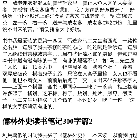
空，成老爹灰溜溜回到虞华轩家里，虞正大鱼大肉的大宴宾
客，并感慨“成老爹偏背了我们，吃了方家的好东西来了，好
快活！”让小厮泡上好消食的陈茶来与成老爹吃，“那盖碗陈
茶，左一碗，右一碗，送来与成老爹，成老爹越吃越饿，肚里
说不出来的苦。”看罢掩卷大呼好玩。
书中我最爱读的是第十四回，写选家马二先生游西湖，一路饱
览名胜，逛累了就去茶楼吃茶吃点心，吃饱喝足继续逛，逛累
了又继续进茶楼或茶亭……虽有些记流水账的嫌疑，但却是整
本书中最有滋有味的一回，有趣的段落不少，如“马二先生身
子又长，戴一顶高方巾，一幅乌黑的脸，腆着个肚子，穿着一
双厚底破靴，横着身子乱跑，只管在人窝子里撞。女人也不看
他，他也不看女人，前前后后跑了一交，又出来坐在那茶亭内
——上面一个横匾，金书南屏两字——吃了一碗茶。柜上摆着
许多碟子：橘饼、芝麻糖、粽子、烧饼、处片、黑枣、煮栗
子，马二先生每样买了几个钱的，不论好歹，吃了一饱。”这
样的文字极鲜活有趣的。
儒林外史读书笔记300字篇2
利用暑假的时间我去买了《儒林外史》一本来读，以前我听过