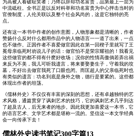
为高被人看破耻笑者；乃终以辞却功名富贵，品第最上一层为
中流砥柱。全书正是以反对科举和功名富贵为中心抨击当时的
官僚制度，人伦关联以及整个社会风尚的，这是它独特的亮
点。
还有这一本书中作者的创作意图，人物形象都是清晰的，作者
赞扬什么反对什么都用作品中的人物语言一一道了出来，一点
也不做作。正因作者不喜爱做官因此在第一回楔子里就写了王
冕母亲临死时劝说儿子的话：做官怕不是荣宗耀祖的！我看见
这些做官的都不得有什麽好收场；况你的性情高傲倘若弄出祸
来反为不美，我儿可听我遗言，将来要娶妻生子，守着我的坟
墓，不好出去做官我死了口眼也闭。而匡超人的父亲临死时也
有类似的遗言：功名到底是身外之物，德行是要紧的。这些都
体现出作者的坦荡。
《儒林外史》不仅仅有丰富的深刻的思想，还有卓越独特的艺
术风格，通篇贯穿了讽刺艺术的技巧，它的讽刺艺术几乎到达
了超及古人，后无来者的地步。因此我更加喜爱这一本书，它
的语言艺术、文学艺术都是堪称一流的。坚信这一本文学经典
会一向传承下去！
儒林外史读书笔记300字篇13