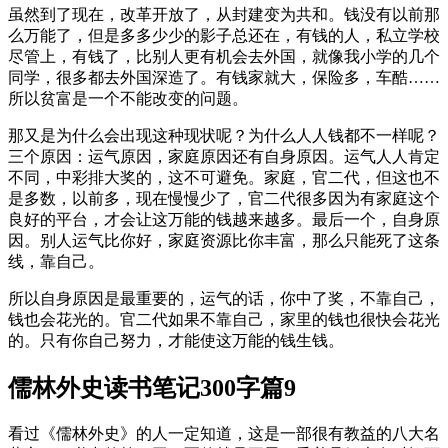
虽然到了现在，改革开放了，从封建变为共和。钱没有以前那
么万能了，但是多多少少的影子总还在，有钱的人，私立学校
尽管上，有钱了，比别人更有机会去外国，就像我小学的几个
同学，很多都去外国深造了。有钱家就大，保险多，车酷……
所以贫富是一个不能改变的问题。
那又是为什么会出现这种现状呢？为什么人人钱都不一样呢？
三个原因：运气原因，家庭原因还有自身原因。运气人人肯定
不同，中彩排大奖的，这不可避免。家庭，官二代，但这也不
是多数，以前多，现在慢慢少了，官二代很多因为有家庭这个
良好的平台，才会让这万能的钱越来越多。最后一个，自身原
因。别人运气比你好，家庭资源比你丰富，那么只能死了这条
线，靠自己。
所以自身原因是最重要的，运气的话，你中了奖，不靠自己，
钱也会花光的。官二代如果不靠自己，家里的钱也很快会花光
的。只有你自己努力，才能使这万能的钱生钱。
儒林外史读书笔记300字篇9
看过《儒林外史》的人一定知道，这是一部很有教益的八大名