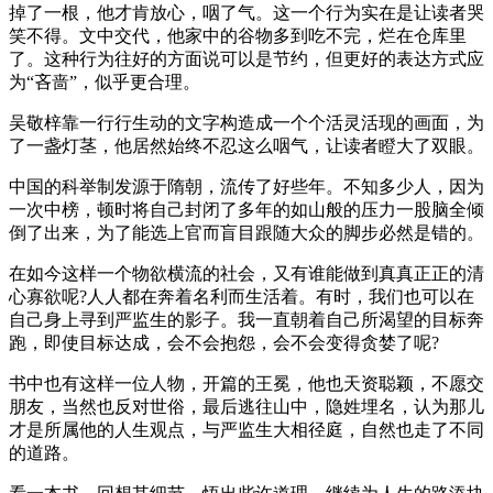
掉了一根，他才肯放心，咽了气。这一个行为实在是让读者哭
笑不得。文中交代，他家中的谷物多到吃不完，烂在仓库里
了。这种行为往好的方面说可以是节约，但更好的表达方式应
为“吝啬”，似乎更合理。
吴敬梓靠一行行生动的文字构造成一个个活灵活现的画面，为
了一盏灯茎，他居然始终不忍这么咽气，让读者瞪大了双眼。
中国的科举制发源于隋朝，流传了好些年。不知多少人，因为
一次中榜，顿时将自己封闭了多年的如山般的压力一股脑全倾
倒了出来，为了能选上官而盲目跟随大众的脚步必然是错的。
在如今这样一个物欲横流的社会，又有谁能做到真真正正的清
心寡欲呢?人人都在奔着名利而生活着。有时，我们也可以在
自己身上寻到严监生的影子。我一直朝着自己所渴望的目标奔
跑，即使目标达成，会不会抱怨，会不会变得贪婪了呢?
书中也有这样一位人物，开篇的王冕，他也天资聪颖，不愿交
朋友，当然也反对世俗，最后逃往山中，隐姓埋名，认为那儿
才是所属他的人生观点，与严监生大相径庭，自然也走了不同
的道路。