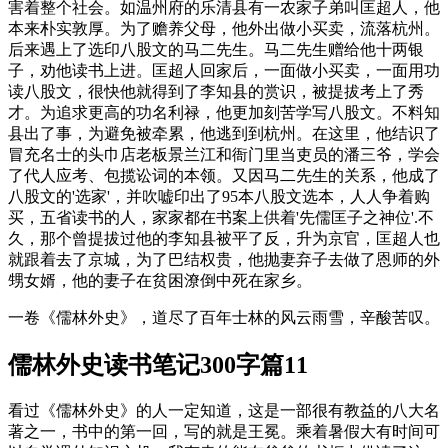
害着整个社会。如温州府的乐清县有一农家子弟叫匡超人，他
本来朴实敦厚。为了赡养父母，他外出做小买卖，流落杭州。
后来遇上了选印八股文的马二先生。马二先生赠给他十两银
子，劝他读书上进。匡超人回家后，一面做小买卖，一面用功
读八股文，很快他就得到了李知县的赏识，被提拔考上了秀
才。为追求更高的功名利禄，他更加刻苦学写八股文。不料知
县出了事，为避免被牵累，他逃到到杭州。在这里，他结识了
冒充名士的头巾店老板景兰江和衙门里当吏员的潘三爷，学会
了代人应考、包揽讼词的本领。又因马二先生的关系，他成了
八股文的'选家'，并吹嘘印出了95本八股文选本，人人争着购
买，五省读书的人，家家都在书案上供着'先儒匡子之神位'.不
久，那个曾提拔过他的李知县被平了反，升为京官，匡超人也
就跟着去了京城，为了巴结权贵，他抛妻弃子去做了恩师的外
甥女婿，他的妻子在贫困潦倒中死在家乡。
一卷《儒林外史》，道尽了百年士林的风云雨雪，辛酸苦叹。
儒林外史读书笔记300字篇11
看过《儒林外史》的人一定知道，这是一部很有教益的八大名
著之一，书中的第一回，写的就是王冕。乘着暑假大有时间可