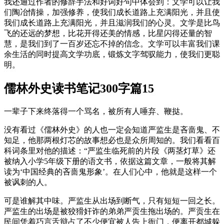
我还通过作者的修辞手法和好词好句中体会到：文学可以让我
们陶冶情操，加强修养，使我们成长道路上充满阳光，并且使
我们成长道路上充满阳光，并且滋润我们的心灵。文学是比鸟
飞的还远的梦想，比花开得还美的情感，比星闪得还量的智
慧，是我们到了一百岁还忘不掉的信念。文学可以丰富我们课
余生活的同时提高文学功底，锻炼文字驾驭能力，使我们更聪
明。
儒林外史读书笔记300字篇15
一辈子下来终落得一个骂名，被所有人唾弃、鞭挞。
没有看过《儒林外史》的人也一定会知道严监生是吝啬鬼、不
知足，他那两根灯芯的故事想必也是众所周知的。我们看看百
科词条里对他的描述：“严监生临死前的片段《两茎灯草》还
被纳入小学5年级下册的语文书，依据这篇文章，一般将其解
读为‘中国经典的吝啬鬼形象’。在人们心中，他就是这样一个
被讽刺的人。
可是谁解其中味。严监生从出场到断气，只有短短一回之长。
严监生的出场是被狡猾奸诈的弟弟严贡生拖出场的。严贡生在
民间凭着巧言舌辩占了不少便宜被人告上衙门，便离开都城躲