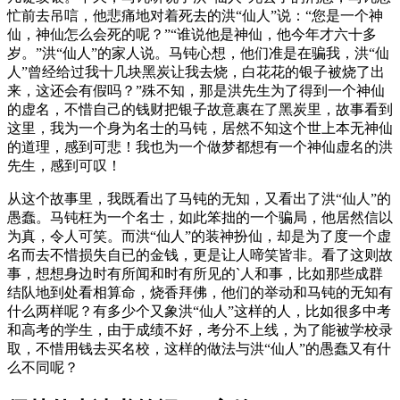
忙前去吊唁，他悲痛地对着死去的洪“仙人”说：“您是一个神
仙，神仙怎么会死的呢？”“谁说他是神仙，他今年才六十多
岁。”洪“仙人”的家人说。马钝心想，他们准是在骗我，洪“仙
人”曾经给过我十几块黑炭让我去烧，白花花的银子被烧了出
来，这还会有假吗？”殊不知，那是洪先生为了得到一个神仙
的虚名，不惜自己的钱财把银子故意裹在了黑炭里，故事看到
这里，我为一个身为名士的马钝，居然不知这个世上本无神仙
的道理，感到可悲！我也为一个做梦都想有一个神仙虚名的洪
先生，感到可叹！
从这个故事里，我既看出了马钝的无知，又看出了洪“仙人”的
愚蠢。马钝枉为一个名士，如此笨拙的一个骗局，他居然信以
为真，令人可笑。而洪“仙人”的装神扮仙，却是为了度一个虚
名而去不惜损失自已的金钱，更是让人啼笑皆非。看了这则故
事，想想身边时有所闻和时有所见的`人和事，比如那些成群
结队地到处看相算命，烧香拜佛，他们的举动和马钝的无知有
什么两样呢？有多少个又象洪“仙人”这样的人，比如很多中考
和高考的学生，由于成绩不好，考分不上线，为了能被学校录
取，不惜用钱去买名校，这样的做法与洪“仙人”的愚蠢又有什
么不同呢？