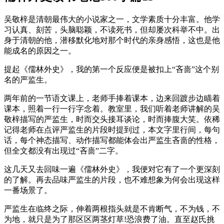
吴敬梓是清朝最伟大的小说家之一，文学素质十分丰富。他学
习认真、刻苦，头脑聪颖，不读死书，但却屡次科举不中。出
身于清朝的他，潜移默化地对那个时代的亲身感悟，这也是他
能成名的原因之一。
提起《儒林外史》，我的第一个反应便是被扣上“吝啬”这个别
名的严监生。
两年前的一节语文课上，老师手捧着课本，边来回踱步边瞄着
课本，照着一行一行字念着。教室里，我们听着老师讲解的吴
敬梓描写的严监生，时而交头接耳谈论，时而捧腹大笑。依稀
记得老师在点评严监生的片段时提到过，本文字里行间，每句
话，每个神态描写、动作描写都能体会出严监生吝啬的性格，
但全文都没有出现过“吝啬”二字。
这几天又去回味一遍《儒林外史》，我便对它有了一个更深刻
的了解。再去品味严监生的片段，也不难想象为何会出现这样
一番场景了。
严监生在临终之际，伸着两根指头就是不肯断气，不为钱，不
为地，就只是为了那区区两茎灯草!恐浪费了油。直至赵氏挑