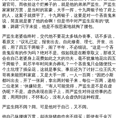
避官司。而收拾这个烂摊子的，就是他的弟弟严监生。严监生
家家财万贯，是当时的富豪，大手一挥，十九两银子给了府上
的人，这案子就摆平了。十九两银子，这要是对一个吝啬鬼来
说，简直就是要了他的命啊！但是书中对严监生应有的“犹
豫，踌躇”只字未提，他是不假思索地就掏了腰包。
严监生老婆临终时，交代他不要花太多钱办丧事。话不多说，
看原文：“议礼已定，报丧出去。自此修斋、理七、开丧、出
殡，用了四五千两银子，闹了半年，不必细说。”这是一个吝
啬鬼应有的作为吗？绝对不是。假如我是在断章取义，那谁又
会在自己老婆身上花费如此之大的功夫，毫不犹豫地花出四五
千两银子、耗尽半年时间来办葬礼？一个吝啬鬼只会随便找一
个土坑埋了插朵花，这就是事实。事后还为了讨好二位王氏大
哥将来能照料家庭，又是大手一挥，一人一百两：“因把小斯
都叫出去，开了一张厨，拿出两封银子来，每位一百两，递给
二位老舅：‘休嫌轻意。’”有人可能觉得，严监生是不是在虚
伪呢？不是。虚伪表现在面子上，而严监生对待这些事的态
度，周周到到，不怀私心，没有人会虚伪到这种程度。
严监生阔不阔？阔。可是他对于自己，又不阔。
他自己纵腰缠万贯，却连块猪肉也舍不得买；即使有千金万