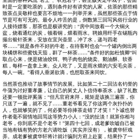
里面的各种风流“名士”、衣冠君子，甚至贩夫走卒戏子，会面
时是一定要吃茶的，遇到条件好有讲究的人家，佐茶的那些精
致茶点吴敬梓也要言不烦地一一列举开来，虽然那些茶点于情
节是可有可无的。最令人咋舌的是，倒数第三回写风俗行业的
人接待嫖客，那茶也是极讲究的：“房中间放着一个大铜火
盆，烧着通红的炭，顿着铜，煨着雨水。聘娘用纤手在锡瓶内
撮出银针茶来，安放在宜兴壶里，冲了水，递与四老
爷……”就是条件不好的牛老，在待客时也会“一个罐内倒出两
块橘饼和些蜜饯天茄，斟了一杯茶……”条件好的如杜慎卿“叫
取点心来，便是猪油饺饵、鸭子肉包的烧卖、鹅油酥、软香
糕，每样一盘拿上来。众人吃了，又是雨水煨的六安毛尖茶，
每人一碗。”看得人垂涎欲滴，也想取茶来同饮。
当然茶也推动了故事情节的发展。比如第二十二回沽名钓誉的
牛蒲为讨好董孝廉，让自己的舅丈人卜信侍奉茶水，缺了礼数
还要一顿批评奚落：“但凡官府来拜，规矩是该换三遍茶，你
只送了一遍，就不见了……董老爷看见了你这两个灰扑扑的
人，也就够笑的了，何必要等你捧茶走错了才笑！”卜诚也替
作者毫不留情地回骂这等势力小人：“没的扯淡！就算你相与
老爷，你到底不是个老爷！”第四十七回，成老爹吹嘘自己被
当地有钱有势的方老六请吃饭（其实并没有），被虞华轩戏
弄。成老爹被虞华轩将计就计骗到方府上赴宴，结果扑了一