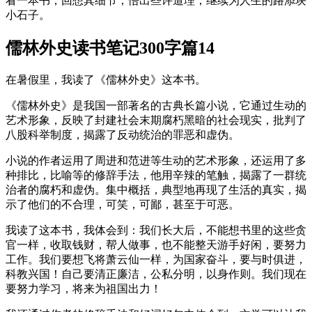
看一本书，回想其细节，悟出些许道理，继续为人生的路添块
小石子。
儒林外史读书笔记300字篇14
在暑假里，我读了《儒林外史》这本书。
《儒林外史》是我国一部著名的古典长篇小说，它通过生动的
艺术形象，反映了封建社会末期腐朽黑暗的社会现实，批判了
八股科举制度，揭露了反动统治的罪恶和虚伪。
小说的作者运用了周进和范进等生动的艺术形象，还运用了多
种排比，比喻等的修辞手法，他用辛辣的笔触，揭露了一群统
治者的腐朽和虚伪。集中概括，典型地再现了生活的真实，揭
示了他们的不合理，可笑，可鄙，甚至于可恶。
我读了这本书，我体会到：我们长大后，不能想书里的这些贪
官一样，收取钱财，帮人做事，也不能整天游手好闲，要努力
工作。我们要想飞将萧云仙一样，为国家奋斗，要与时俱进，
科教兴国！自己要清正廉洁，公私分明，以身作则。我们现在
要努力学习，将来为祖国出力！