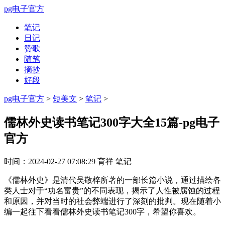
pg电子官方
笔记
日记
赞歌
随笔
摘抄
好段
pg电子官方
>
短美文
>
笔记
>
儒林外史读书笔记300字大全15篇-pg电子
官方
时间：
2024-02-27 07:08:29
育祥
笔记
《儒林外史》是清代吴敬梓所著的一部长篇小说，通过描绘各
类人士对于“功名富贵”的不同表现，揭示了人性被腐蚀的过程
和原因，并对当时的社会弊端进行了深刻的批判。现在随着小
编一起往下看看儒林外史读书笔记300字，希望你喜欢。