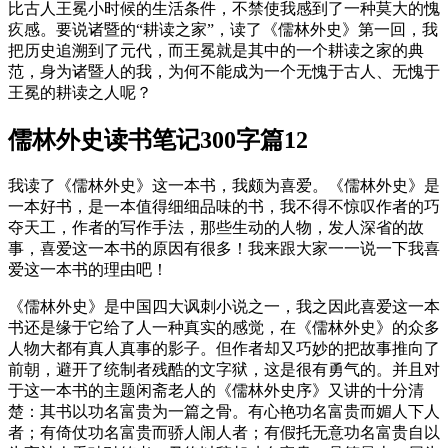
比古人王冕小时候的生活条件，不禁使我感到了一种莫大的愧
疚感。要说诸暨的“耕读之家”，读了《儒林外史》第一回，我
把历史追溯到了元代，而王冕就是其中的一个耕读之家的典
范，身为诸暨人的我，为何不能成为一个无愧于古人、无愧于
王冕的耕读之人呢？
儒林外史读书笔记300字篇12
我读了《儒林外史》这一本书，我颇为喜爱。《儒林外史》是
一本好书，是一本值得细细品味的书，我不得不惊叹作者的巧
夺天工，作者的写作手法，那些生动的人物，发人深省的故
事，喜爱这一本书的原因有很多！我来跟大家一一说一下我喜
爱这一本书的理由吧！
《儒林外史》是中国四大讽刺小说之一，我之因此喜爱这一本
书还是缘于它给了人一种真实的感觉，在《儒林外史》的众多
人物大都有真人真事的影子。但作者却又巧妙的把故事推向了
前朝，避开了统制者残酷的文字狱，这是很有勇气的。并且对
于这一本书的主题闲斋老人的《儒林外史序》又讲的十分清
楚：其书以功名富贵为一篇之骨。有心艳功名富贵而媚人下人
者；有倚仗功名富贵而骄人闹人者；有假托无意功名富贵自以