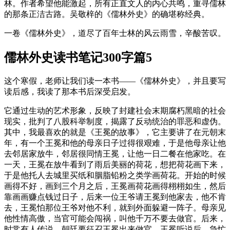
林。作者希望他能激起，所有正直文人的内心共鸣，重寻儒林
的那条正洁古路。吴敬梓的《儒林外史》的确堪称经典。
一卷《儒林外史》，道尽了百年士林的风云雨雪，辛酸苦叹。
儒林外史读书笔记300字篇5
这个寒假，老师让我们读一本书——《儒林外史》，并且要写
读后感，我读了那本书后深受启发。
它通过生动的艺术形象，反映了封建社会末期腐朽黑暗的社会
现实，批判了八股科举制度，揭露了反动统治的罪恶和虚伪。
其中，我最喜欢的就是《王冕的故事》，它主要讲了在元朝末
年，有一个王冕和他的母亲日子过得很艰难，于是他母亲让他
去邻居家放牛，邻居很同情王冕，让他一日二餐在他家吃。在
一天，王冕在放牛看到了雨后美丽的荷花，想把荷花画下来，
于是他托人去城里买纸和胭脂铅粉之类学画荷花。开始的时候
画得不好，画到三个月之后，王冕画荷花画得栩栩如生，然后
靠画画赚点钱过日子，后来一位王爷请王冕到他家去，他不肯
去，王冕怕那位王爷对他不利，就到外面躲避一阵子。母亲见
他性情高傲，当官可能会闯祸，叫他千万不要去做官。后来，
时常有人传说，朝廷要征召王冕出来做官，王冕听说后，急忙