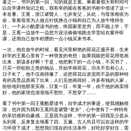
著之一，书中的第一回，写的就是王冕。乘着暑假大有时间可
以自学课外知识之机，我有幸的能在爸爸的书柜中借读了这一
本名蓍。王冕，浙江诸暨人，七岁丧父，从此，与母亲相依为
命，靠着母亲为人做点针线挣点小钱和自己为人放牛维持生
计。一个从小酷爱读书的他，终因家里贫穷，而不能上学，于
是，王冕一边放牛一边想方设法偷偷地跑去学堂站在窗外听
课，还用自己放牛积攒的一点小钱买来书本。
一次，他在放牛的时候，看见河里鲜艳的荷花正盛开着，生来
好学的王冕心里有了一种突发的奇想：如果我能把荷花用笔画
出来，那该多好啊！于是，他把剩下的一点小钱，不买书了，
只买一些铅粉之类的物品，开始学画荷花，功夫不负有心人，
日子长了，他不仅画得像了，还把荷花出淤泥而不染的那种特
有的高贵品质画了出来，人们见他画得好，许多有钱的人家，
纷纷地到他那里买画，日复一日，年复一年，由于他的画卖得
好，他的家境也渐渐地不愁吃、不愁穿了……
看了书中第一回王冕酷爱读书，自学成才的事迹，使我感触很
深，也许因为我和王冕同是诸暨“老乡”，心中便有了一种特有
的亲切感和自豪感，正是因为这样，书中的第一回我至少是从
头到尾，反来复去地看了四、五遍。古人尚且可以在这样的学
习环境下成才，想想我们现在的生活条件，好吃好穿好住，需