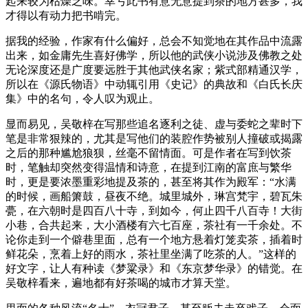
起来较为枯燥乏味。幸亏此书有意无意提到茶的地方甚多，我
才得以有动力把书啃完。
据我的经验，作家有什么偏好，总会不知觉地在其作品中流露
出来，如金庸先生喜好佛学，所以他的武侠小说涉及佛教之处
无论深度还是广度要远胜于其他武侠名家；紫式部精通汉学，
所以在《源氏物语》中动辄引用《史记》的典故和《白氏长庆
集》中的名句，令人叹为观止。
显而易见，吴敬梓在写那些追名逐利之徒、虚与委蛇之辈时下
笔是非常狠辣的，尤其是写他们的装腔作势被别人撞破或揭露
之后的那种尴尬狼狈，丝毫不留情面。可是作者在写到饮茶
时，笔触却突然变得温情和诗意，在提到江南的富庶与繁华
时，更是要浓墨重彩地提及茶的，甚至将其作为殿军：“水满
的时候，画船箫鼓，昼夜不绝。城里城外，琳宫梵宇，碧瓦朱
甍，在六朝时是四百八十寺，到如今，何止四千八百寺！大街
小巷，合共起来，大小酒楼有六七百座，茶社有一千余处。不
论你走到一个僻巷里面，总有一个地方悬着灯笼卖茶，插着时
鲜花朵，烹着上好的雨水，茶社里坐满了吃茶的人。”这样的
好文字，让人有种读《梦粱录》和《东京梦华录》的错觉。在
吴敬梓看来，遍地都有好茶喝的城市才算天堂。