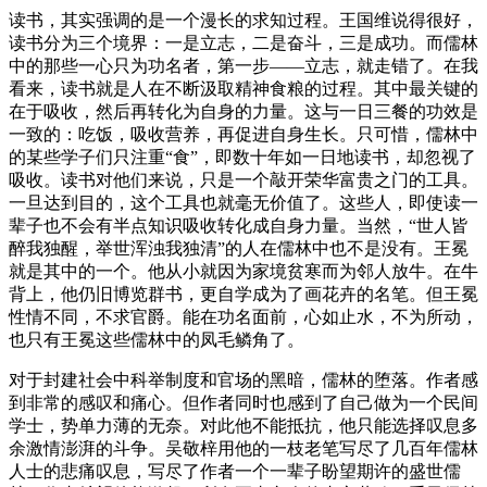
读书，其实强调的是一个漫长的求知过程。王国维说得很好，
读书分为三个境界：一是立志，二是奋斗，三是成功。而儒林
中的那些一心只为功名者，第一步——立志，就走错了。在我
看来，读书就是人在不断汲取精神食粮的过程。其中最关键的
在于吸收，然后再转化为自身的力量。这与一日三餐的功效是
一致的：吃饭，吸收营养，再促进自身生长。只可惜，儒林中
的某些学子们只注重“食”，即数十年如一日地读书，却忽视了
吸收。读书对他们来说，只是一个敲开荣华富贵之门的工具。
一旦达到目的，这个工具也就毫无价值了。这些人，即使读一
辈子也不会有半点知识吸收转化成自身力量。当然，“世人皆
醉我独醒，举世浑浊我独清”的人在儒林中也不是没有。王冕
就是其中的一个。他从小就因为家境贫寒而为邻人放牛。在牛
背上，他仍旧博览群书，更自学成为了画花卉的名笔。但王冕
性情不同，不求官爵。能在功名面前，心如止水，不为所动，
也只有王冕这些儒林中的凤毛鳞角了。
对于封建社会中科举制度和官场的黑暗，儒林的堕落。作者感
到非常的感叹和痛心。但作者同时也感到了自己做为一个民间
学士，势单力薄的无奈。对此他不能抵抗，他只能选择叹息多
余激情澎湃的斗争。吴敬梓用他的一枝老笔写尽了几百年儒林
人士的悲痛叹息，写尽了作者一个一辈子盼望期许的盛世儒