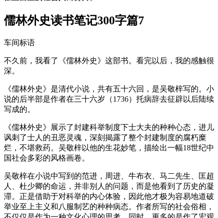
儒林外史读书笔记300字篇7
车间标语
不久前，我看了《儒林外史》这部书。看完以后，我的感触很
深。
《儒林外史》是清代小说，共有五十六回，是吴敬梓写的。小
说的后半部是作者在三十六岁（1736）托病辞去征辟以后陆续
写成的。
《儒林外史》展示了封建科举制度下士大夫的种种心态，进儿
讽刺了士人的丑恶灵魂，深刻揭露了整个封建制度的腐朽糜
烂，不堪救药。吴敬梓以他的生花妙笔，描绘出一幅18世纪中
国社会多彩的风格画卷。
吴敬梓在小说中写到的范进，周进、牛布衣、马二先生、匡超
人、杜少卿的命运，并非别人的问题，而是他看到了历史的凝
滞。正是借助于对科举的内心体验，因此他才极为容易地道破
举业至上主义和八服制艺的种种病态。作者所写的社会俗相，
不仅仅是作为一种文化心理的思考，同时，更多的是作了宏观