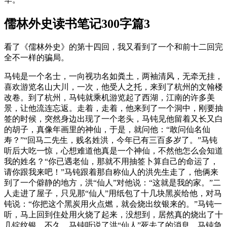
儒林外史读书笔记300字篇3
看了《儒林外史》的第十四回，我又看到了一个和前十二回完
全不一样的骗局。
马钝是一个名士，一向视功名如粪土，两袖清风，无牵无挂，
喜欢游览名山大川，一次，他受人之托，来到了杭州的文翰楼
改卷。到了杭州，马钝就乘机游览起了西湖，江南的许多美
景，让他流连忘返。走着，走着，他来到了一个洞中，刚要抽
签的时候，突然身边出现了一个老头，马钝见他留着又长又白
的胡子，真像年画里的神仙，于是，就问他：“敢问仙名仙
寿？”“回马二先生，贱名姓洪，今年已有三百多岁了。”马钝
听后大吃一惊，心想难道他真是一个神仙，不然他怎么会知道
我的姓名？“你已遇老仙，那就不用抽签卜算自己的命运了，
请你跟我来吧！”马钝跟着那自称仙人的洪先生走了，他俩来
到了一个僻静的地方，洪“仙人”对他说：“这就是我的家。”二
人走进了屋子，只见那“仙人”用纸包了十几块黑炭给他，对马
钝说：“你把这个黑炭用火点燃，就会烧出纹银来的。”马钝一
听，马上回到住处用火烧了起来，没想到，居然真的烧出了十
几锭纹银。不久，马钝听说了洪“仙人”死去了的消息，马钝急