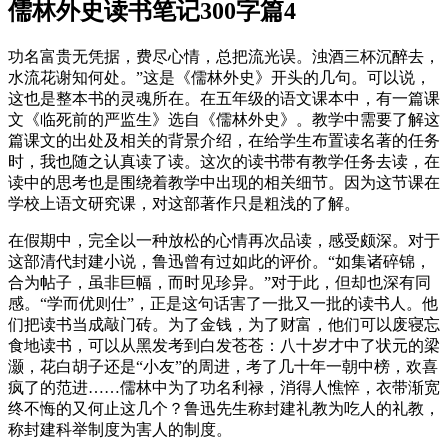
儒林外史读书笔记300字篇4
功名富贵无凭据，费尽心情，总把流光误。浊酒三杯沉醉去，
水流花谢知何处。”这是《儒林外史》开头的几句。可以说，
这也是整本书的灵魂所在。在五年级的语文课本中，有一篇课
文《临死前的严监生》选自《儒林外史》。教学中需要了解这
篇课文的出处及相关的背景介绍，在给学生布置读名著的任务
时，我也随之认真读了读。这次的读书带有教学任务去读，在
读中的思考也是围绕着教学中出现的相关细节。因为这节课在
学校上语文研究课，对这部著作只是粗浅的了解。
在假期中，完全以一种放松的心情再次品读，感受颇深。对于
这部清代封建小说，鲁迅曾有过如此的评价。“如集诸碎锦，
合为帖子，虽非巨幅，而时见珍异。”对于此，但却也深有同
感。“学而优则仕”，正是这句话害了一批又一批的读书人。他
们把读书当成敲门砖。为了金钱，为了财富，他们可以废寝忘
食地读书，可以从黑发考到白发苍苍：八十岁才中了状元的梁
灏，花白胡子还是“小友”的周进，考了几十年一朝中榜，欢喜
疯了的范进……儒林中为了功名利禄，消得人憔悴，衣带渐宽
终不悔的又何止这几个？鲁迅先生称封建礼教为吃人的礼教，
称封建科举制度为害人的制度。