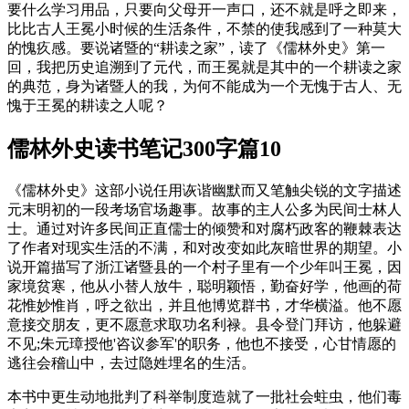
要什么学习用品，只要向父母开一声口，还不就是呼之即来，
比比古人王冕小时候的生活条件，不禁的使我感到了一种莫大
的愧疚感。要说诸暨的“耕读之家”，读了《儒林外史》第一
回，我把历史追溯到了元代，而王冕就是其中的一个耕读之家
的典范，身为诸暨人的我，为何不能成为一个无愧于古人、无
愧于王冕的耕读之人呢？
儒林外史读书笔记300字篇10
《儒林外史》这部小说任用诙谐幽默而又笔触尖锐的文字描述
元末明初的一段考场官场趣事。故事的主人公多为民间士林人
士。通过对许多民间正直儒士的倾赞和对腐朽政客的鞭棘表达
了作者对现实生活的不满，和对改变如此灰暗世界的期望。小
说开篇描写了浙江诸暨县的一个村子里有一个少年叫王冕，因
家境贫寒，他从小替人放牛，聪明颖悟，勤奋好学，他画的荷
花惟妙惟肖，呼之欲出，并且他博览群书，才华横溢。他不愿
意接交朋友，更不愿意求取功名利禄。县令登门拜访，他躲避
不见;朱元璋授他'咨议参军'的职务，他也不接受，心甘情愿的
逃往会稽山中，去过隐姓埋名的生活。
本书中更生动地批判了科举制度造就了一批社会蛀虫，他们毒