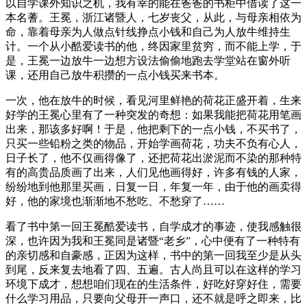
以自学课外知识之机，我有幸的能在爸爸的书柜中借读了这一
本名蓍。王冕，浙江诸暨人，七岁丧父，从此，与母亲相依为
命，靠着母亲为人做点针线挣点小钱和自己为人放牛维持生
计。一个从小酷爱读书的他，终因家里贫穷，而不能上学，于
是，王冕一边放牛一边想方设法偷偷地跑去学堂站在窗外听
课，还用自己放牛积攒的一点小钱买来书本。
一次，他在放牛的时候，看见河里鲜艳的荷花正盛开着，生来
好学的王冕心里有了一种突发的奇想：如果我能把荷花用笔画
出来，那该多好啊！于是，他把剩下的一点小钱，不买书了，
只买一些铅粉之类的物品，开始学画荷花，功夫不负有心人，
日子长了，他不仅画得像了，还把荷花出淤泥而不染的那种特
有的高贵品质画了出来，人们见他画得好，许多有钱的人家，
纷纷地到他那里买画，日复一日，年复一年，由于他的画卖得
好，他的家境也渐渐地不愁吃、不愁穿了……
看了书中第一回王冕酷爱读书，自学成才的事迹，使我感触很
深，也许因为我和王冕同是诸暨“老乡”，心中便有了一种特有
的亲切感和自豪感，正因为这样，书中的第一回我至少是从头
到尾，反来复去地看了四、五遍。古人尚且可以在这样的学习
环境下成才，想想咱们现在的生活条件，好吃好穿好住，需要
什么学习用品，只要向父母开一声口，还不就是呼之即来，比