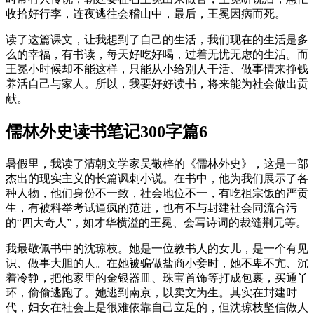
收拾好行李，连夜逃往会稽山中，最后，王冕因病而死。
读了这篇课文，让我想到了自己的生活，我们现在的生活是多
么的幸福，有书读，每天好吃好喝，过着无忧无虑的生活。而
王冕小时候却不能这样，只能从小给别人干活、做事情来挣钱
养活自己与家人。所以，我要好好读书，将来能为社会做出贡
献。
儒林外史读书笔记300字篇6
暑假里，我读了清朝文学家吴敬梓的《儒林外史》，这是一部
杰出的现实主义的长篇讽刺小说。在书中，他为我们展示了各
种人物，他们身份不一致，社会地位不一，有吃祖宗饭的严贡
生，有被科举考试逼疯的范进，也有不与封建社会同流合污
的“四大奇人”，如才华横溢的王冕、会写诗词的裁缝荆元等。
我最敬佩书中的沈琼枝。她是一位教书人的女儿，是一个有见
识、做事大胆的人。在她被骗做盐商小妾时，她不卑不亢、沉
着冷静，把他家里的金银器皿、珠宝首饰等打成包裹，买通丫
环，偷偷逃跑了。她逃到南京，以卖文为生。其实在封建时
代，妇女在社会上是很难依靠自己立足的，但沈琼枝坚信做人