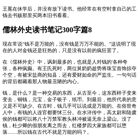
王冕在休学后，并没有放下读书。他经常在有空时拿自己的工
钱去书贩那里买两本旧书看看。
儒林外史读书笔记300字篇8
现在常说“钱不是万能的，没有钱是万万不能的。”这说明了现
在的人对金钱还是狂热的，只是没有以前的疯狂罢了。
在《儒林外史》中，讽刺最多的，也就是人对钱的'各种夸
张，各种疯癫。有王氏死时，两位舅奶奶趁势将珠宝首饰掠夺
个空，有被宋盐商的知县，还有爱财如命的严监生。一句句话
的背后都藏着那人物最丑陋的内心。
钱，是什么？是一种交易的东西，从古至今，这东西样子变来
变去，铜钱，元宝，金子银子，纸币。到最后，他所代表的意
义是不可缺少。在古时，钱几乎可以说成是万能的。在俗世奇
人中，有钱的人连官都要怵三分。在水浒传中，高太尉和陆虞
侯的钱都可以将八十万禁军教头林冲被逼无奈上梁山。没了
钱，杜少卿的假朋友离之而去，红楼梦四大家族都可以堕
落……所以钱在古代不就是万能的吗？。