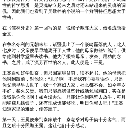
性的哲学思辨，是灵魂站立起来之后对还未站起来的灵魂的调
侃。因此我们也看到了吴敬梓的小说的一个鲜明特征思想大于
性格。
在《儒林外史》第一回写的是：说楔子敷陈大义，借名流隐括
全文。
在争名夺利的元朝末年，诸暨县出了一个嵌崎磊落的人，此人
七岁时，父亲便早早地离开了人世，他的母亲做些针线活，供
给他到村学堂里去读书。他为了报答母亲，发奋、用功的念
书。之后，成了流芳百世的名人。此人便是：王冕。
王冕自幼好学勤奋，但只因家境贫穷，读不起书。他的母亲把
他叫到跟前，对他说：“儿子啊，不是我有心要耽误你，只是
你父亲早早去世了，我一个寡妇人家，社么都不会。如今年岁
不好，柴火又贵。我们只能靠我做些针线活勉强糊口，实在是
没钱供你念书啊！如今没办法，只能让你到隔壁去放牛，每月
能够赚几钱银子，还有现成饭能够吃，明日你就去吧！”王冕
知道家里的难处，便答应了。
第一天，王冕便来到秦家放牛，秦老爷对母子俩十分客气，而
且之后十分照顾王冕。这让他们十分感动。