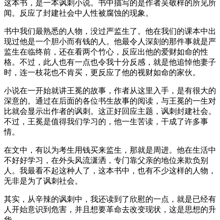
这本书，是一本讽刺小说。书中描写的是作者吴敬梓的所见所
闻。反应了封建社会中人性被腐蚀的现象。
书中我们最熟悉的人物，没过严监生了。他在我们的课本中出
现过他是一个胆小而有钱的人。他最令人深刻的那件事就是严
监生在临终前，还在看两个竹心，反应出他的爱财如命的性
格。不过，此人也有一点也令我十分反感，就是他追悼他妻子
时，连一枝花也不肯买，更反应了他的视财如命的家伙。
小说在一开始就讲王冕的故事，作者从这里入手，是有很大的
深意的。通过在后面的各位书生故事的阅读，与王冕的一生对
比就会显示出作者的讽刺。这正好回应主题，讽刺封建社会。
不过，王冕是值得我们学习的，他一生苦读，干成了许多事
情。
在文中，有以为考生用钱买来监生，那就是周进。他在生活中
不好好学习，在外头风流潇洒，专门靠父亲的地位来欺负别
人。我最看不起这种人了，这本书中，也有不少这样的人物，
无非是为了讽刺社会。
其实，从辛辣的讽刺中，我还读到了欣慰的一点，就是已经有
人开始意识到危害，并且想要革命去改变现状，这是思想的升
华。