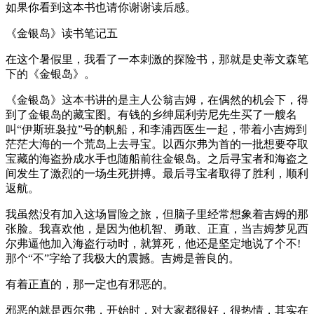
如果你看到这本书也请你谢谢读后感。
《金银岛》读书笔记五
在这个暑假里，我看了一本刺激的探险书，那就是史蒂文森笔
下的《金银岛》。
《金银岛》这本书讲的是主人公翁吉姆，在偶然的机会下，得
到了金银岛的藏宝图。有钱的乡绅屈利劳尼先生买了一艘名
叫“伊斯班袅拉”号的帆船，和李浦西医生一起，带着小吉姆到
茫茫大海的一个荒岛上去寻宝。以西尔弗为首的一批想要夺取
宝藏的海盗扮成水手也随船前往金银岛。之后寻宝者和海盗之
间发生了激烈的一场生死拼搏。最后寻宝者取得了胜利，顺利
返航。
我虽然没有加入这场冒险之旅，但脑子里经常想象着吉姆的那
张脸。我喜欢他，是因为他机智、勇敢、正直，当吉姆梦见西
尔弗逼他加入海盗行动时，就算死，他还是坚定地说了个不!
那个“不”字给了我极大的震撼。吉姆是善良的。
有着正直的，那一定也有邪恶的。
邪恶的就是西尔弗，开始时，对大家都很好，很热情，其实在