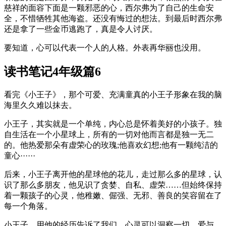
慈祥的面容下面是一颗邪恶的心，西尔弗为了自己的生命安
全，不惜牺牲其他海盗。还没有悔过的想法。到最后时西尔弗
还是拿了一些金币逃跑了，真是令人讨厌。
要知道，心可以代表一个人的人格。外表再华丽也没用。
读书笔记4年级篇6
看完《小王子》，那个可爱、充满童真的小王子形象在我的脑
海里久久难以抹去。
小王子，其实就是一个单纯，内心总是怀着美好的小孩子。独
自生活在一个小星球上，所有的一切对他而言都是独一无二
的。他热爱那朵有虚荣心的玫瑰;他喜欢幻想;他有一颗纯洁的
童心······
后来，小王子离开他的星球他的花儿，走过那么多的星球，认
识了那么多朋友，他见识了贪婪、自私、虚荣……但始终保持
着一颗孩子的心灵，他稚嫩、倔强、无邪、善良的笑容留在了
每一个角落。
小王子，用他的经历告诉了我们，心灵可以洞察一切，爱与