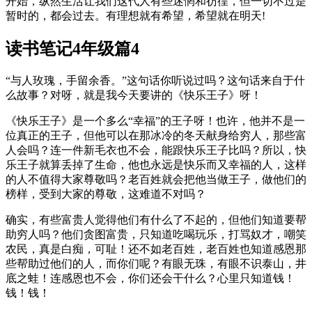
开始，纵然生活让我们这代人有些迷惘和彷徨，但一切不过是
暂时的，都会过去。有理想就有希望，希望就在明天!
读书笔记4年级篇4
“与人玫瑰，手留余香。”这句话你听说过吗？这句话来自于什
么故事？对呀，就是我今天要讲的《快乐王子》呀！
《快乐王子》是一个多么“幸福”的王子呀！也许，他并不是一
位真正的王子，但他可以在那冰冷的冬天献身给穷人，那些富
人会吗？连一件新毛衣也不会，能跟快乐王子比吗？所以，快
乐王子就算丢掉了生命，他也永远是快乐而又幸福的人，这样
的人不值得大家尊敬吗？老百姓就会把他当做王子，做他们的
榜样，受到大家的尊敬，这难道不对吗？
确实，有些富贵人觉得他们有什么了不起的，但他们知道要帮
助穷人吗？他们贪图富贵，只知道吃喝玩乐，打骂奴才，嘲笑
农民，真是白痴，可耻！还不如老百姓，老百姓也知道感恩那
些帮助过他们的人，而你们呢？有眼无珠，有眼不识泰山，井
底之蛙！连感恩也不会，你们还会干什么？心里只知道钱！
钱！钱！