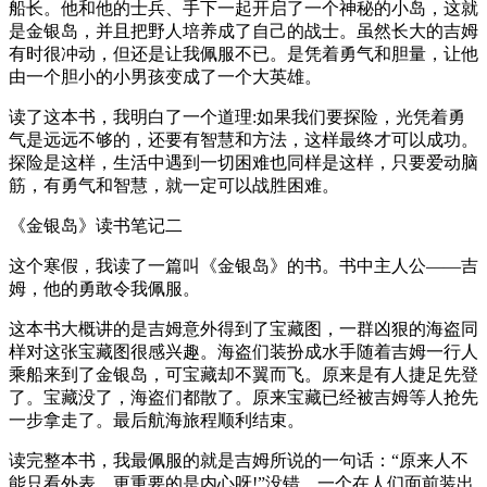
船长。他和他的士兵、手下一起开启了一个神秘的小岛，这就
是金银岛，并且把野人培养成了自己的战士。虽然长大的吉姆
有时很冲动，但还是让我佩服不已。是凭着勇气和胆量，让他
由一个胆小的小男孩变成了一个大英雄。
读了这本书，我明白了一个道理:如果我们要探险，光凭着勇
气是远远不够的，还要有智慧和方法，这样最终才可以成功。
探险是这样，生活中遇到一切困难也同样是这样，只要爱动脑
筋，有勇气和智慧，就一定可以战胜困难。
《金银岛》读书笔记二
这个寒假，我读了一篇叫《金银岛》的书。书中主人公——吉
姆，他的勇敢令我佩服。
这本书大概讲的是吉姆意外得到了宝藏图，一群凶狠的海盗同
样对这张宝藏图很感兴趣。海盗们装扮成水手随着吉姆一行人
乘船来到了金银岛，可宝藏却不翼而飞。原来是有人捷足先登
了。宝藏没了，海盗们都散了。原来宝藏已经被吉姆等人抢先
一步拿走了。最后航海旅程顺利结束。
读完整本书，我最佩服的就是吉姆所说的一句话：“原来人不
能只看外表，更重要的是内心呀!”没错。一个在人们面前装出