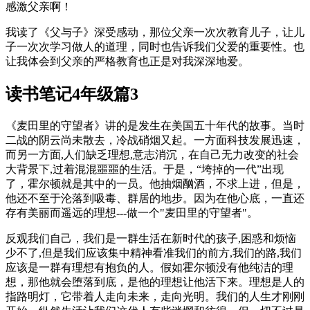
感激父亲啊！
我读了《父与子》深受感动，那位父亲一次次教育儿子，让儿
子一次次学习做人的道理，同时也告诉我们父爱的重要性。也
让我体会到父亲的严格教育也正是对我深深地爱。
读书笔记4年级篇3
《麦田里的守望者》讲的是发生在美国五十年代的故事。当时
二战的阴云尚未散去，冷战硝烟又起。一方面科技发展迅速，
而另一方面,人们缺乏理想,意志消沉，在自己无力改变的社会
大背景下,过着混混噩噩的生活。于是，“垮掉的一代”出现
了，霍尔顿就是其中的一员。他抽烟酗酒，不求上进，但是，
他还不至于沦落到吸毒、群居的地步。因为在他心底，一直还
存有美丽而遥远的理想---做一个"麦田里的守望者"。
反观我们自己，我们是一群生活在新时代的孩子,困惑和烦恼
少不了,但是我们应该集中精神看准我们的前方,我们的路,我们
应该是一群有理想有抱负的人。假如霍尔顿没有他纯洁的理
想，那他就会堕落到底，是他的理想让他活下来。理想是人的
指路明灯，它带着人走向未来，走向光明。我们的人生才刚刚