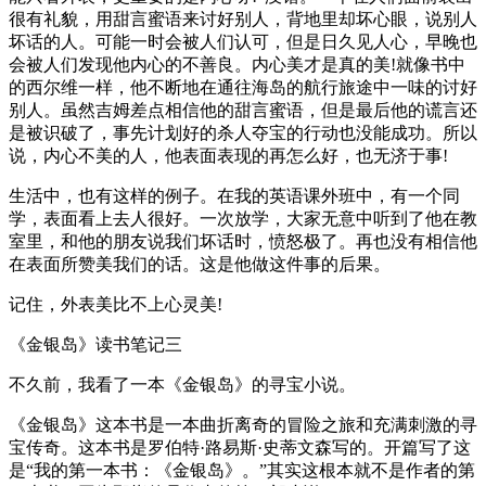
很有礼貌，用甜言蜜语来讨好别人，背地里却坏心眼，说别人
坏话的人。可能一时会被人们认可，但是日久见人心，早晚也
会被人们发现他内心的不善良。内心美才是真的美!就像书中
的西尔维一样，他不断地在通往海岛的航行旅途中一味的讨好
别人。虽然吉姆差点相信他的甜言蜜语，但是最后他的谎言还
是被识破了，事先计划好的杀人夺宝的行动也没能成功。所以
说，内心不美的人，他表面表现的再怎么好，也无济于事!
生活中，也有这样的例子。在我的英语课外班中，有一个同
学，表面看上去人很好。一次放学，大家无意中听到了他在教
室里，和他的朋友说我们坏话时，愤怒极了。再也没有相信他
在表面所赞美我们的话。这是他做这件事的后果。
记住，外表美比不上心灵美!
《金银岛》读书笔记三
不久前，我看了一本《金银岛》的寻宝小说。
《金银岛》这本书是一本曲折离奇的冒险之旅和充满刺激的寻
宝传奇。这本书是罗伯特·路易斯·史蒂文森写的。开篇写了这
是“我的第一本书：《金银岛》。”其实这根本就不是作者的第