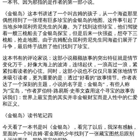
一本书。因为那指的是作者的第一部小说。
《金银岛》这本书讲述了一个叫吉姆的孩子，从一个海盗那里
偶然得到了一张埋有巨多珍宝的金银岛的地图。这件事引起了
当地乡坤屈利劳尼先生的兴趣。为了找到这些珍宝，他们驾驶
着一艘三桅船去了金银岛探宝，但是后来一伙强盗，想夺下三
桅船，抢走地图。由于吉姆配合屈利劳尼先生同海盗们展开了
斗争，最后终于战胜了他们找到了珍宝。
这本书有的评论家说：这部小说额额故事的突出特征就是情节
变化万千，好像大海上的波涛，连绵起伏，一浪高过一浪，紧
紧扣着读者的心弦。同时，这部小说也不仅仅只靠紧张地情节
来吸引读者，更为重要的是：透过“好看的”故事情节。作者表
达了一个深刻的主题，小说的名字是：金银岛“，有些人称
为”宝岛，“作者罗伯特·路易斯·史蒂文森用这个寻宝的故事告
诉我们：世界上最宝贵的其实并非金银财宝而是人性中的仁爱
和正义。
《金银岛》读书笔记四
今天看了一本书是叫《金银岛》，看完了以后，我深有感触，
里面的一个叫吉姆·霍金斯的少年找到了一张藏宝图然后跟别