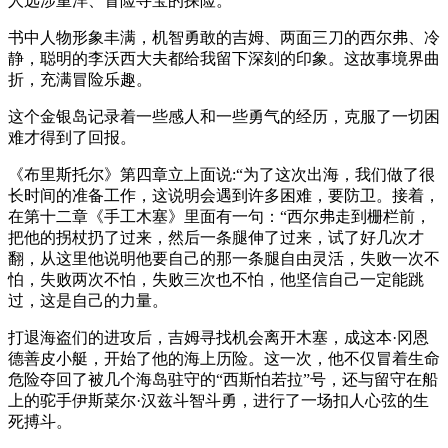
人远涉重洋、冒险寻宝的探险。
书中人物形象丰满，机智勇敢的吉姆、两面三刀的西尔弗、冷
静，聪明的李沃西大夫都给我留下深刻的印象。这故事境界曲
折，充满冒险乐趣。
这个金银岛记录着一些感人和一些勇气的经历，克服了一切困
难才得到了回报。
《布里斯托尔》第四章立上面说:“为了这次出海，我们做了很
长时间的准备工作，这说明会遇到许多困难，要防卫。接着，
在第十二章《手工木塞》里面有一句：“西尔弗走到栅栏前，
把他的拐杖扔了过来，然后一条腿伸了过来，试了好几次才
翻，从这里他说明他要自己的那一条腿自由灵活，失败一次不
怕，失败两次不怕，失败三次也不怕，他坚信自己一定能跳
过，这是自己的力量。
打退海盗们的进攻后，吉姆寻找机会离开木塞，成这本·冈恩
德善皮小艇，开始了他的海上历险。这一次，他不仅冒着生命
危险夺回了被几个海岛驻守的“西斯怕若拉”号，还与留守在船
上的驼手伊斯菜尔·汉兹斗智斗勇，进行了一场扣人心弦的生
死搏斗。