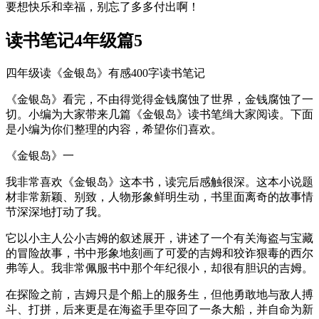
要想快乐和幸福，别忘了多多付出啊！
读书笔记4年级篇5
四年级读《金银岛》有感400字读书笔记
《金银岛》看完，不由得觉得金钱腐蚀了世界，金钱腐蚀了一
切。小编为大家带来几篇《金银岛》读书笔缉大家阅读。下面
是小编为你们整理的内容，希望你们喜欢。
《金银岛》一
我非常喜欢《金银岛》这本书，读完后感触很深。这本小说题
材非常新颖、别致，人物形象鲜明生动，书里面离奇的故事情
节深深地打动了我。
它以小主人公小吉姆的叙述展开，讲述了一个有关海盗与宝藏
的冒险故事，书中形象地刻画了可爱的吉姆和狡诈狠毒的西尔
弗等人。我非常佩服书中那个年纪很小，却很有胆识的吉姆。
在探险之前，吉姆只是个船上的服务生，但他勇敢地与敌人搏
斗、打拼，后来更是在海盗手里夺回了一条大船，并自命为新