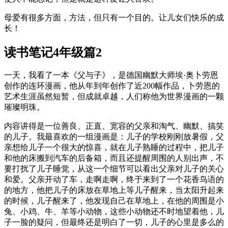
母爱有很多方面，方法，但只有一个目的。让儿女们快乐的成
长！
读书笔记4年级篇2
一天，我看了一本《父与子》，是德国幽默大师埃·奥卜劳恩
创作的连环漫画，他从年到年创作了近200幅作品，卜劳恩的
艺术生涯虽然短暂，但成就卓越，人们称他为世界漫画的一颗
璀璨明珠。
内容讲得是一位善良、正直、宽容的父亲和淘气、幽默、搞笑
的儿子。我最喜欢的一组漫画是：儿子的学校刚刚放暑假，父
亲想给儿子一个很大的惊喜，就在儿子熟睡的过程中，把儿子
和他的床搬到汽车的后备箱，而且还提醒周围的人别出声，不
要打扰了儿子睡觉，从这一个细节可以看出父亲对儿子的关心
和爱。父亲开动了车，走啊走啊，终于来到了一个花香鸟语的
的地方，他把儿子的床放在草地上等儿子醒来，当太阳升起来
的时候，儿子醒来了，他发现自己在草地上，在他的周围是小
兔、小鸡、牛、羊等小动物，这些小动物还不时地望着他，儿
子一脸的疑问，但最终还是明白了一切，儿子的心里是多么的