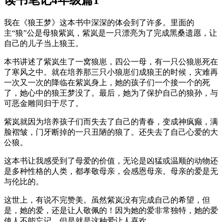
我在《狼王梦》这本书中深深的体会到了许多。里面的
主“狼”公是母狼紫岚，紫岚是一只漂亮为了完成黑桑遗愿，让
自己的儿子当上狼王。
本书讲述了紫岚生了一窝狼崽，四公一母，有一只公狼崽死在
了寒风之中。就在培养那三只小狼崽们成狼王的时候，灾难再
一次又一次的降临在紫岚身上，她的孩子们一个接一个的死
了，她心中的狼王梦没了。最后，她为了保护自己的狼孙，与
可恶金雕同归于尽了。
紫岚就因为培养孩子们而失去了自己的青春，变成神疯癫，满
脸褶皱，门牙断掉的一只丑陋的狼了。还失去了自己心爱的大
公狼。
这本书让我感受到了母爱的价值，无论是凶猛或温顺的动物还
是多种性格的人类，都孝敬母亲，会感恩母亲。母亲的爱是无
与伦比的。
这世上，有说不完赞美。虽然紫岚没有完成自己的希望，但
是，她的爱，还是让人敬佩的！因为她的爱非常独特，她的爱
使人不能忘记，但是就是这种爱让人喜欢。