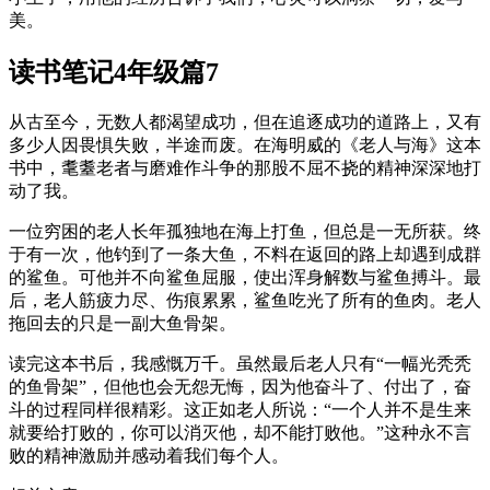
美。
读书笔记4年级篇7
从古至今，无数人都渴望成功，但在追逐成功的道路上，又有
多少人因畏惧失败，半途而废。在海明威的《老人与海》这本
书中，耄耋老者与磨难作斗争的那股不屈不挠的精神深深地打
动了我。
一位穷困的老人长年孤独地在海上打鱼，但总是一无所获。终
于有一次，他钓到了一条大鱼，不料在返回的路上却遇到成群
的鲨鱼。可他并不向鲨鱼屈服，使出浑身解数与鲨鱼搏斗。最
后，老人筋疲力尽、伤痕累累，鲨鱼吃光了所有的鱼肉。老人
拖回去的只是一副大鱼骨架。
读完这本书后，我感慨万千。虽然最后老人只有“一幅光秃秃
的鱼骨架”，但他也会无怨无悔，因为他奋斗了、付出了，奋
斗的过程同样很精彩。这正如老人所说：“一个人并不是生来
就要给打败的，你可以消灭他，却不能打败他。”这种永不言
败的精神激励并感动着我们每个人。