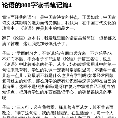
论语的800字读书笔记篇4
简洁而经典的语句，是中国古诗文的特点。正因如此，中国古
诗文以其独特的魅力而倍受瞩目。我认为，在中国古代文化的
瑰宝中，《论语》便是其中的精品之一。
翻开《论语》这本书，我发现里面的话语虽然简短，但是都充
满了哲理，这让我更加敬佩孔子了。
子曰：“学而时习之，不亦说乐?有朋自远方来，不亦乐乎?人
不知而不愠、不亦君子乎?”这是《论语》开篇三名话，也是
《论语》中比较著名的句子。从小，妈妈就经常用其中的第一
句话来教育我。学过的功课一定要时常加以温习，不要学一点
儿忘一点儿，到最后不就是什么也没有学到吗?如果经常回顾
复习过去的知识，那么所学的所有知识都会深深的印在自己的
脑海里，这样不是很快乐吗?是呀!在复习中掌握自己不明白的
知识点，把所有学过的东西都熟记于心，的确是很快乐的事
呢!
子曰：“三人行，必有我师焉。择其善者而从之，其不善者而
改之。”读了这句话，我的感触很深。在生活当中，每一个人