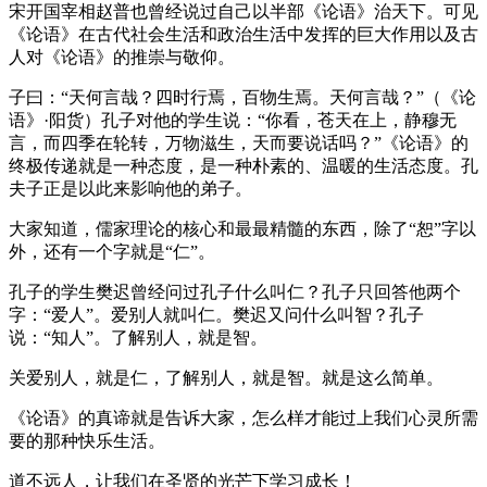
宋开国宰相赵普也曾经说过自己以半部《论语》治天下。可见
《论语》在古代社会生活和政治生活中发挥的巨大作用以及古
人对《论语》的推崇与敬仰。
子曰：“天何言哉？四时行焉，百物生焉。天何言哉？”（《论
语》·阳货）孔子对他的学生说：“你看，苍天在上，静穆无
言，而四季在轮转，万物滋生，天而要说话吗？”《论语》的
终极传递就是一种态度，是一种朴素的、温暖的生活态度。孔
夫子正是以此来影响他的弟子。
大家知道，儒家理论的核心和最最精髓的东西，除了“恕”字以
外，还有一个字就是“仁”。
孔子的学生樊迟曾经问过孔子什么叫仁？孔子只回答他两个
字：“爱人”。爱别人就叫仁。樊迟又问什么叫智？孔子
说：“知人”。了解别人，就是智。
关爱别人，就是仁，了解别人，就是智。就是这么简单。
《论语》的真谛就是告诉大家，怎么样才能过上我们心灵所需
要的那种快乐生活。
道不远人，让我们在圣贤的光芒下学习成长！