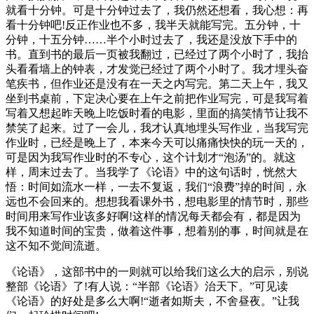
就看十分钟。可是十分钟过去了，我仍然还想看，我心想：再
看十分钟吧!反正作业也不多，我半天就能写完。五分钟，十
分钟，十五分钟……半个小时过去了，我还是没放下手中的
书。直到书的最后一页被我翻过，已经过了两个小时了，我抬
头看看墙上的钟表，才发觉已经过了两个小时了。我才埋头奋
笔疾书，但作业还是没有在一天之内写完。第二天上午，我又
坐到书桌前，下定决心要在上午之前把作业写完，可是我写着
写着又想起昨天晚上吃饭时看的电影，里面的搞笑情节让我不
禁笑了起来。过了一会儿，我才认真地埋头写作业，当我写完
作业时，已经是晚上了，本来今天可以痛痛快快的玩一天的，
可是因为我写作业时的不专心，这个计划才“泡汤”的。就这
样，周末过去了。当我学了《论语》中的这句话时，恍然大
悟：时间如流水一样，一去不复返，我们“浪费”掉的时间，永
远也不会回来的。想想我看课外书，想电影里的情节时，那些
时间用来写作业该多好啊!这样的情况每天都会有，都是因为
我不知道时间的宝贵，做着这件事，想着别的事，时间就是在
这不知不觉间流逝。
《论语》，这部书中的一则就可以给我们这么大的启示，别说
整部《论语》了!有人说：“半部《论语》治天下。”可见读
《论语》的好处是多么大啊!“逝者如斯夫，不舍昼夜。”让我