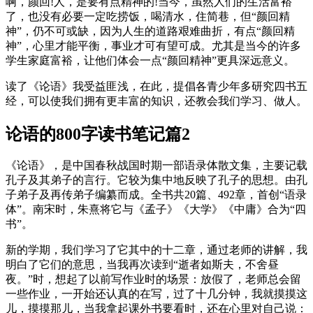
啊，颜回!人，是要有点精神的!当今，虽然人们的生活富裕
了，也没有必要一定吃捞饭，喝清水，住简巷，但“颜回精
神”，仍不可或缺，因为人生的道路艰难曲折，有点“颜回精
神”，心里才能平衡，事业才可有望可成。尤其是当今的许多
学生家庭富裕，让他们体会一点“颜回精神”更具深远意义。
读了《论语》我受益匪浅，在此，提倡各青少年多研究四书五
经，可以使我们拥有更丰富的知识，还教会我们学习、做人。
论语的800字读书笔记篇2
《论语》，是中国春秋战国时期一部语录体散文集，主要记载
孔子及其弟子的言行。它较为集中地反映了孔子的思想。由孔
子弟子及再传弟子编纂而成。全书共20篇、492章，首创“语录
体”。南宋时，朱熹将它与《孟子》《大学》《中庸》合为“四
书”。
新的学期，我们学习了它其中的十二章，通过老师的讲解，我
明白了它们的意思，当我再次读到“逝者如斯夫，不舍昼
夜。”时，想起了以前写作业时的场景：放假了，老师总会留
一些作业，一开始还认真的在写，过了十几分钟，我就摸摸这
儿，摸摸那儿，当我拿起课外书要看时，还在心里对自己说：