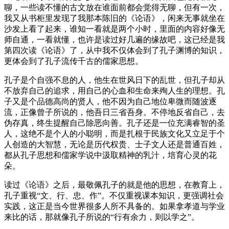
聊，一些读不懂的古文放在谁面前都会觉得无聊，但有一次，
我又从书柜里发现了我那本陈旧的《论语》，闲来无事就坐在
沙发上看了起来，谁知一看就是两个小时，里面的内容好像无
师自通，一看就懂，也许是读过好几遍的缘故吧，这已经是我
第四次读《论语》了，从中我不仅体会到了孔子渊博的知识，
更体会到了孔子流传千古的儒家思想。
孔子是个自强不息的人，他生在世风日下的乱世，但孔子却从
不放弃自己的追求，用自己的心血和生命来殉人生的理想。孔
子又是个品德高尚的贤人，他不因为自己地位卑微而随波逐
流，正像曾子所说的，他吾日三省吾身。不停地反省自己，去
伪存真，终生提醒自己除恶向善。孔子还是一位充满睿智的圣
人，这绝不是个人的小聪明，而是扎根于民族文化又立足于个
人创造的大智慧，无论是历代权贵、士子文人还是普通百姓，
都从孔子思想和儒家学说中汲取精神的乳汁，培育心灵的花
朵。
读过《论语》之后，最敬佩孔子的就是他的思想，在教育上，
孔子重视“文、行、忠、作”。不仅重视课本知识，更强调社会
实践，这正是当今世界很多人所不具备的。如果拿孝道与学业
来比的话，那就像孔子所说的“行有余力，则以学之”。