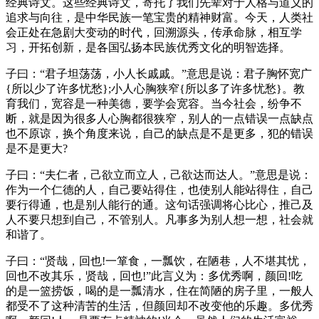
经典诗文。这些经典诗文，寄托了我们先辈对于人格与道义的
追求与向往，是中华民族一笔宝贵的精神财富。今天，人类社
会正处在急剧大变动的时代，回溯源头，传承命脉，相互学
习，开拓创新，是各国弘扬本民族优秀文化的明智选择。
子曰：“君子坦荡荡，小人长戚戚。”意思是说：君子胸怀宽广
{所以少了许多忧愁};小人心胸狭窄{所以多了许多忧愁}。教
育我们，宽容是一种美德，要学会宽容。当今社会，纷争不
断，就是因为很多人心胸都很狭窄，别人的一点错误一点缺点
也不原谅，换个角度来说，自己的缺点是不是更多，犯的错误
是不是更大?
子曰：“夫仁者，己欲立而立人，己欲达而达人。”意思是说：
作为一个仁德的人，自己要站得住，也使别人能站得住，自己
要行得通，也是别人能行的通。这句话强调将心比心，推己及
人不要只想到自己，不管别人。凡事多为别人想一想，社会就
和谐了。
子曰：“贤哉，回也!一箪食，一瓢饮，在陋巷，人不堪其忧，
回也不改其乐，贤哉，回也!”此言义为：多优秀啊，颜回!吃
的是一篮捞饭，喝的是一瓢清水，住在简陋的房子里，一般人
都受不了这种清苦的生活，但颜回却不改变他的乐趣。多优秀