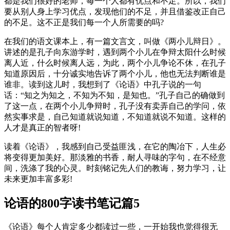
都是我们很好的老师，每一个人都有优点和不足。所以，我们
要从别人身上学习优点，发现他们的不足，并且借鉴改正自己
的不足。这不正是我们每一个人所需要的吗?
在我们的语文课本上，有一篇文言文，叫做《两小儿辩日》。
讲述的是孔子向东游学时，遇到两个小儿在争辩太阳什么时候
离人近，什么时候离人远，为此，两个小儿争论不休，在孔子
知道原因后，十分诚实地告诉了两个小儿，他也无法判断谁是
谁非。读到这儿时，我想到了《论语》中孔子说的一句
话：“知之为知之，不知为不知，是知也。”孔子自己的确做到
了这一点，在两个小儿争辩时，孔子没有卖弄自己的学问，依
然实事求是，自己知道就说知道，不知道就说不知道。这样的
人才是真正的智者呀!
读着《论语》，我感到自己受益匪浅，在它的陶冶下，人生必
将变得更加美好。那淡雅的书香，耐人寻味的字句，在不经意
间，洗涤了我的心灵。时刻铭记先人们的教诲，努力学习，让
未来更加丰富多彩!
论语的800字读书笔记篇5
《论语》每个人肯定多少都读过一些，一开始我也觉得很无