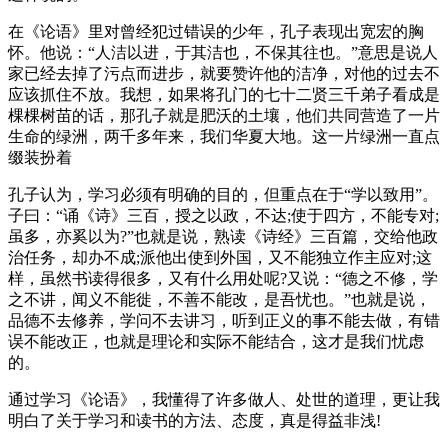
在《论语》里对曾经犯过错误的少年，孔子表现出宽宏的胸
怀。他说：“人洁以进，于其洁也，不保其往也。”意思是说人
家已经去掉了污点而进步，就要赞许他的洁净，对他的过去不
应该抓住不放。我想，如果将孔门的七十二贤三千弟子看成是
棵棵树苗的话，那孔子就是肥沃的土壤，他们共同营造了一片
生命的绿洲，两千多年来，我们华夏大地。这一片绿洲一直点
缀装扮着
孔子认为，学习必须有明确的目的，但重点在于“学以致用”。
子曰：“诵《诗》三百，授之以政，不达;使于四方，不能专对;
虽多，亦奚以为?”也就是说，熟读《诗经》三百篇，交给他政
治任务，却办不成;派他出使到外国，又不能独立作主应对;这
样，虽然书读得很多，又有什么用处呢?又说：“德之不修，学
之不讲，闻义不能徙，不善不能改，是吾忧也。”也就是说，
品德不去修养，学问不去讲习，听到正义的事不能去做，有错
误不能改正，也就是理论和实际不能结合，这才是我们忧虑
的。
通过学习《论语》，我懂得了许多做人、处世的道理，更让我
明白了关于学习和读书的方法、态度，真是得益非浅!