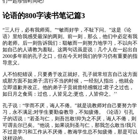
们一起珍惜时间吧!
论语的800字读书笔记篇3
“三人行，必有我师焉。”“敏而好学，不耻下问。”这是《论
语》里给我感受最深的两则。前一则，那么，他们中必定有我
的老师。后一则告诉我们：聪敏而一则努力地学习，不以向不
如自己的人请教为羞耻。这两句话虽是说：几个人在一起出自
2000多年前的孔子之口，但在今天对我们的学习仍有重要的指
导意义。
人不怕犯错误，只要勇于改正就好。孔子就常坦言自己这方面
或那方面不如弟子;言行不当的时候，一经别人指出，他就会
立即道歉并改正。他的弟子子贡就曾经感慨过∶君子之过也，
如日月之食焉：过也，人皆见之;更也，人皆仰之。’’
孔子说：“学而不厌，诲人不倦。”就是说教师对自己要努力学
习，永不满足;对学生要勤奋教导，不知疲倦。《论语》引孔
子的话说：“若圣与仁，则吾岂敢!抑为之不厌，诲人不倦，则
可谓去尔已矣。”他说，如果说到圣与仁，那我怎么敢当!我只
不过是学习和工作从不厌倦，教诲学生总不知疲倦，那是可以
这样说的。