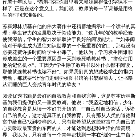
作若干年以后，“教科书在你眼里看来就浅易得像识字课本一
样了”正是在这个意义上，我们说，教师的每一节课都是用终
生的时间来准备的。
苏霍姆林斯基在他的伟大著作中还精辟地揭示出一个读书的真
理：学生智力的发展取决于阅读能力。“这几年的的教学经验
使我深信，学生的智力发展取决于良好的阅读能力。”“如果阅
读对于学生成为通往知识世界的一个最重要的窗口，那就没有
必要花费许多时间给学生补课了。”他认为，学习发生困难和
形成差生的一个重要原因是一天到晚死啃教科书，“拼命使用
他的记忆机器”。正因为“学生除了教科书以外什么都不阅读，
那他就连教科书也读不好”。如果我们真的想减轻学生的'脑力
劳动，那就要“让他们走到学校图书馆的书架跟前去，让书籍
从沉睡的巨人变成青年时代的挚友”!
阅读优秀书籍是最好的自我教育和自我完善，这是苏霍姆林斯
基为我们提供的又一重要教诲。他说：“我坚定地相信，少年
的自我教育是从读一本好书开始的。”“自己对自己谈话，诉诸
自己的良心，这才是真正的自我教育。只有那从人类的道德财
富中给自己找到榜样的人，只有那希望从这些财富中为自己的
心灵吸取最宝贵的东西的人，才能达到思想和生活的崇高境
界。我以为，只有当每一个青年都找到一本在他的一生中留下