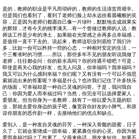
是的，教师的职业是平凡而琐碎的，教师的生活清贫而艰辛。
但是我们也看到了，看到了老师们脸上却永远挂着晨曦般的笑
容，正是因为老师们都愿自己像一片绿叶，默默地去成就果实
的辉煌，才有今天的桃李满天…有一个曾做过教师的人说：教
师这工作是少有的净土，如果能在光荣感之余再多点幸福感，
是值得一直干下去的。说起来，教师这职业到底给了我们许
多，比如一份可以矜持一些的心态，一种相对安定的生活，一
个三餐准时的习惯……所以，那些多年不见的朋友听说我做了
老师，往往都会问：你的薪水高吗？你的待遇不错吧？可是，
即使是再关心我的好友，也无人问及，你幸福吗？我幸福吗？
我又可以为什么感到幸福？你们呢？又有没有一个可以不假思
索就说出来的答案呢？幸福是什么？也许我们记住了许多快乐
的场面，可幸福却是一种自己灵魂的问答。于是，我问我自
己：你因为爱人而幸福过吗？当然，你完全可以选择爱家人，
爱朋友。但当你身为一名教师，就有了一份以爱为主题的职
业，那就去爱你身边的孩子吧，像宽容你好友的小脾气，和原
谅你朋友的恶作剧一样，去接纳他们的优点和缺点。
爱别人，是一种发自灵魂的芬芳，一种深入骨髓的甜蜜，日子
久了，它就会萦绕成一团幸福，紧紧裹住你的心灵。你因为被
爱而幸福过吗？工作累了，父母来电话，朋友来短信，如果不