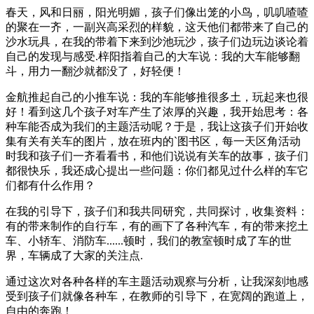
春天，风和日丽，阳光明媚，孩子们像出笼的小鸟，叽叽喳喳
的聚在一齐，一副兴高采烈的样貌，这天他们都带来了自己的
沙水玩具，在我的带着下来到沙池玩沙，孩子们边玩边谈论着
自己的发现与感受.梓阳指着自己的大车说：我的大车能够翻
斗，用力一翻沙就都没了，好轻便！
金航推起自己的小推车说：我的车能够推很多土，玩起来也很
好！看到这几个孩子对车产生了浓厚的兴趣，我开始思考：各
种车能否成为我们的主题活动呢？于是，我让这孩子们开始收
集有关有关车的图片，放在班内的`图书区，每一天区角活动
时我和孩子们一齐看看书，和他们说说有关车的故事，孩子们
都很快乐，我还成心提出一些问题：你们都见过什么样的车它
们都有什么作用？
在我的引导下，孩子们和我共同研究，共同探讨，收集资料：
有的带来制作的自行车，有的画下了各种汽车，有的带来挖土
车、小轿车、消防车......顿时，我们的教室顿时成了车的世
界，车辆成了大家的关注点.
通过这次对各种各样的车主题活动观察与分析，让我深刻地感
受到孩子们就像各种车，在教师的引导下，在宽阔的跑道上，
自由的奔跑！