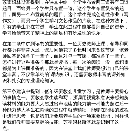
苏霍姆林斯基提到，在课堂中给一个学生布置两三道甚至四道
题目，而给另一个学生只布置一道。这个学生布置复杂的题
目，而另一个布置简单的题目。这个学生完成创造性作业（写
作文），而另一个学生学习文艺作品的片段。在这种方法下，
所有的学生都在前进。学生在此过程中能够看到自己的进步，
学习给他带来了精神上的满足和有所发现的快乐。
在第二条中讲到读书的重要性。一位历史教师上课，领导和同
行都听得非常入迷，课后问他花了多长时间来备这节课，该老
师回答是准备了一辈子，而且对每一节课，都准备了一辈子。
怎样进行这种准备？那就是读书，每一次的阅读，没一点积累
都是为上课而准备的，因为在课堂上我们教师要想让自己的课
堂丰富，不仅靠单纯的`课内知识，还需要教师丰富的课外知
识和扎实的专业理论知识。
第三条建议中提到，低年级要教会儿童学习，是教师主要操心
的事情之一。要教会学生读和写，强调用视觉和意识来感知所
读材料的能力要大大超过出声地读的能力前一种能力超过后一
种能力越大学生在阅读的过程中就越精细。能够在阅读的过程
中进行思考，也是我们所要培养学生的一项重要技能，同样也
是我们教师需要掌握的技能。苏霍姆林斯基就意识到了这一
点。