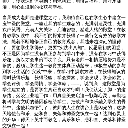
师》，使我深刻体会到：用笔耕耘，用语言播种、用汗水浇
灌，用心血滋润的收获与幸福。
当我成为老师走进课堂之时，我期待自己也在学生心中建立一
座神圣的殿堂。一座让我的学生难忘的，充满创造灵性、充满
欢声笑语、充满人文关怀，启迪智慧、塑造人格的殿堂！在教
育教学实践中，我不断的探索并获得了一些行之有效的教学方
法。随着不断地修正自己的教育观念，我越来越深刻的懂得
了，要想学生学得好，更要“实践出真知”。反思最初的困惑，
不正是因为学生没有真正参与到学习中来，没有在学习中获得
乐趣，所以才会事倍而功半么。只有老师一相情愿地努力是不
够的，必须让学生这一教育主体真正动起来，积极主动的参与
到学习生活的“实践”中来，在学习中摸索方法，在获得知识的
同时获得乐趣，获得经验；学会探索，学会发现，学会欣赏，
学会评价，学会同情，学会体谅，------。说到底，这殿堂是为
学生建立的，是要学生真正喜欢才行啊！我便认定了脚下的这
条路，兢兢业业地工作：用真善美去启迪一颗颗心灵，辛勤地
将科学与文明的基因移植给学生。把歌声和快乐融入学生的骨
骼中。这使我领悟到了，教师的人生在讲台上是闪光的，这块
天地使苦和乐、悲和喜、失落和神圣交织在一起！达到心灵上
的升华：得天下英才而教之，其乐和乐、悲和喜、失落和神圣
交织在一起！