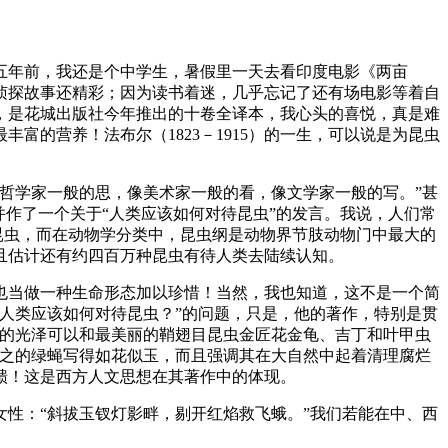
十五年前，我还是个中学生，暑假里一天去看印度电影《两亩
侦探故事还精彩；因为读书着迷，几乎忘记了还有场电影等着自
，是花城出版社今年推出的十卷全译本，我心头的喜悦，真是难
的营养！法布尔（1823－1915）的一生，可以说是为昆虫
哲学家一般的思，像美术家一般的看，像文学家一般的写。”甚
并作了一个关于“人类应该如何对待昆虫”的发言。我说，人们常
昆虫，而在动物学分类中，昆虫纲是动物界节肢动物门中最大的
且估计还有约四百万种昆虫有待人类去陆续认知。
也当做一种生命形态加以珍惜！当然，我也知道，这不是一个简
人类应该如何对待昆虫？”的问题，只是，他的著作，特别是贯
色的光泽可以和最美丽的鞘翅目昆虫金匠花金龟、吉丁和叶甲虫
杀之的绿蝇写得如花似玉，而且强调其在大自然中起着清理腐烂
聩！这是西方人文思想在其著作中的体现。
性：“斜拔玉钗灯影畔，剔开红焰救飞蛾。”我们若能在中、西