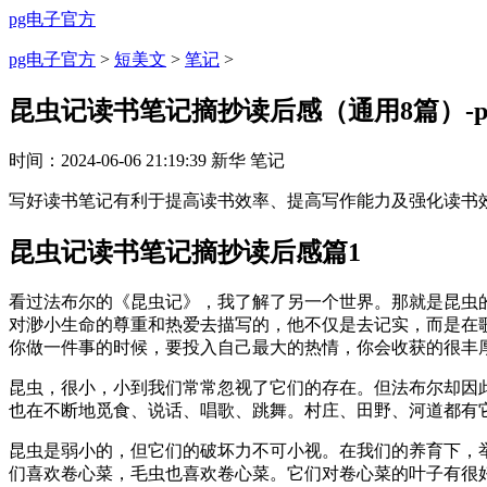
pg电子官方
pg电子官方
>
短美文
>
笔记
>
昆虫记读书笔记摘抄读后感（通用8篇）-p
时间：
2024-06-06 21:19:39
新华
笔记
写好读书笔记有利于提高读书效率、提高写作能力及强化读书
昆虫记读书笔记摘抄读后感篇1
看过法布尔的《昆虫记》，我了解了另一个世界。那就是昆虫
对渺小生命的尊重和热爱去描写的，他不仅是去记实，而是在
你做一件事的时候，要投入自己最大的热情，你会收获的很丰
昆虫，很小，小到我们常常忽视了它们的存在。但法布尔却因此
也在不断地觅食、说话、唱歌、跳舞。村庄、田野、河道都有
昆虫是弱小的，但它们的破坏力不可小视。在我们的养育下，
们喜欢卷心菜，毛虫也喜欢卷心菜。它们对卷心菜的叶子有很