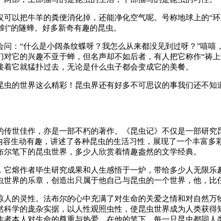
仅可以把牛羊的粪便消化掉，还能净化空气呢。号称地球上的“环
剑”的隧蜂。好多新奇有趣的昆虫。
问：“什么是小阔条纹蝶呀？我怎么从来都没见到过呀？”嘻嘻，
对它的兴趣不亚于蝉，但名声却不如后者，有人把它称作“祷上帝
接着它就猛扑过去，无论是什么虫子都会变成它的美餐。
昆虫的世界这么精彩！昆虫界还有好多不可思议的事我们还不知
的传世佳作，亦是一部不朽的著作。《昆虫记》不仅是一部研究
的内容生动有趣，讲述了各种昆虫的生活习性，展现了一个丰富多
布尔笔下的昆虫世界，多少人欣赏着情趣盎然的文学经典。
，它熔作者毕生研究成果和人生感悟于一炉，带给多少人无限乐
虫世界的乐章，创造出只属于他自己与昆虫的一个世界，他，比
惊人的灵性。法布尔的心中充满了对生命的关爱之情和对自然万物
然科学的庞杂实据，以人性观照虫性，使昆虫世界成为人类获得
作者本人对生命的尊重与热爱。在他的笔下，每一只昆虫都同人