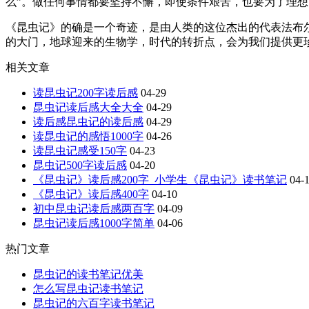
么”。做任何事情都要坚持不懈，即使条件艰苦，也要为了理
《昆虫记》的确是一个奇迹，是由人类的这位杰出的代表法布
的大门，地球迎来的生物学，时代的转折点，会为我们提供更
相关文章
读昆虫记200字读后感
04-29
昆虫记读后感大全大全
04-29
读后感昆虫记的读后感
04-29
读昆虫记的感悟1000字
04-26
读昆虫记感受150字
04-23
昆虫记500字读后感
04-20
《昆虫记》读后感200字_小学生《昆虫记》读书笔记
04-
《昆虫记》读后感400字
04-10
初中昆虫记读后感两百字
04-09
昆虫记读后感1000字简单
04-06
热门文章
昆虫记的读书笔记优美
怎么写昆虫记读书笔记
昆虫记的六百字读书笔记