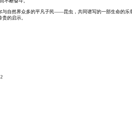
想而不断奋斗。
尔与自然界众多的平凡子民——昆虫，共同谱写的一部生命的乐
珍贵的启示。
12