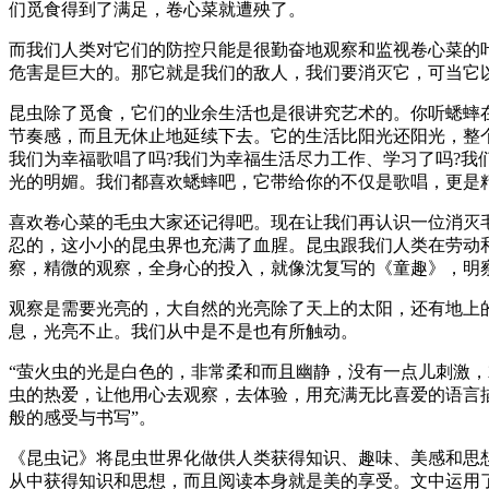
们觅食得到了满足，卷心菜就遭殃了。
而我们人类对它们的防控只能是很勤奋地观察和监视卷心菜的
危害是巨大的。那它就是我们的敌人，我们要消灭它，可当它
昆虫除了觅食，它们的业余生活也是很讲究艺术的。你听蟋蟀
节奏感，而且无休止地延续下去。它的生活比阳光还阳光，整
我们为幸福歌唱了吗?我们为幸福生活尽力工作、学习了吗?我
光的明媚。我们都喜欢蟋蟀吧，它带给你的不仅是歌唱，更是
喜欢卷心菜的毛虫大家还记得吧。现在让我们再认识一位消灭
忍的，这小小的昆虫界也充满了血腥。昆虫跟我们人类在劳动
察，精微的观察，全身心的投入，就像沈复写的《童趣》，明
观察是需要光亮的，大自然的光亮除了天上的太阳，还有地上
息，光亮不止。我们从中是不是也有所触动。
“萤火虫的光是白色的，非常柔和而且幽静，没有一点儿刺激
虫的热爱，让他用心去观察，去体验，用充满无比喜爱的语言
般的感受与书写”。
《昆虫记》将昆虫世界化做供人类获得知识、趣味、美感和思
从中获得知识和思想，而且阅读本身就是美的享受。文中运用