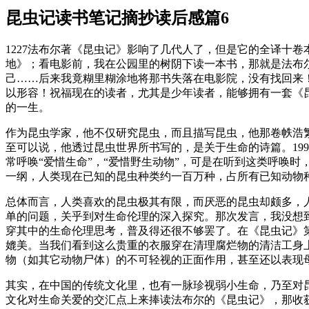
昆虫记读书笔记摘抄读后感篇6
1227法布尔著《昆虫记》影响了几代人了，但是它的全译十
地》；看电影前，我在公园里的树阴下读一本书，那就是法布
己……后来我竟糊里糊涂地将那书失落在电影院，没有找回来
以形容！祝福现在的读者，尤其是少年读者，能够拥有一套《昆
的一生。
作为昆虫学家，他不仅研究昆虫，而且描写昆虫，他那卷帙浩
至可以说，他透过昆虫世界所书写的，是关于生命的诗篇。19
常呼唤“爱惜生命”，“爱惜野生动物”，可是在听到这类呼唤
一纲，人类现在已知的昆虫种类约一百万种，占所有已知动物
总体而言，人类喜欢的昆虫极其有限，而厌恶的昆虫却颇多，
单的问题，关乎到对生命伦理的深入探究。那次发言，我没想
穿其中的生命伦理思考，普及得还很不够罢了。在《昆虫记》
媲美。当我们看到这么贵重的衣服穿在清理腐烂物的清洁工身
物（如其它动物尸体）的不可轻视的正面作用，甚至还以表现
其实，在中国的传统文化里，也有一脉珍视弱小生命，乃至对
文化对生命关爱的交汇点上来捧读法布尔的《昆虫记》，那收