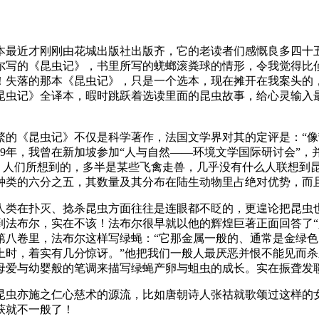
卷本最近才刚刚由花城出版社出版齐，它的老读者们感慨良多四
尔写的《昆虫记》，书里所写的蜣螂滚粪球的情形，令我觉得比
！失落的那本《昆虫记》，只是一个选本，现在摊开在我案头的
虫记》全译本，暇时跳跃着选读里面的昆虫故事，给心灵输入最丰富
繁的《昆虫记》不仅是科学著作，法国文学界对其的定评是：“像
99年，我曾在新加坡参加“人与自然——环境文学国际研讨会”，
时，人们所想到的，多半是某些飞禽走兽，几乎没有什么人联想到
种类的六分之五，其数量及其分布在陆生动物里占绝对优势，而
人类在扑灭、捻杀昆虫方面往往是连眼都不眨的，更遑论把昆虫
到法布尔，实在不该！法布尔很早就以他的辉煌巨著正面回答了“
第八卷里，法布尔这样写绿蝇：“它那金属一般的、通常是金绿
上时，着实有几分惊讶。”他把我们一般人最厌恶并恨不能见而
母爱与幼婴般的笔调来描写绿蝇产卵与蛆虫的成长。实在振聋发
昆虫亦施之仁心慈术的源流，比如唐朝诗人张祜就歌颂过这样的女
获就不一般了！