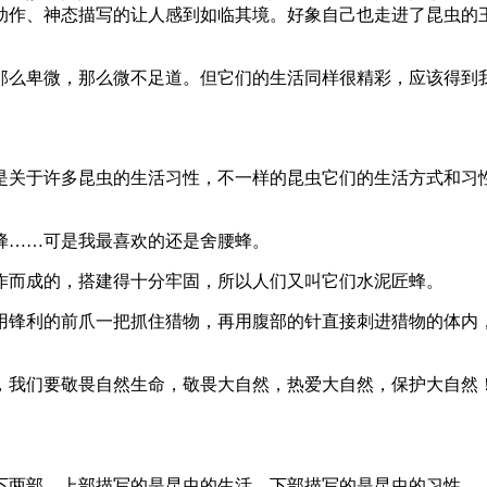
动作、神态描写的让人感到如临其境。好象自己也走进了昆虫的
那么卑微，那么微不足道。但它们的生活同样很精彩，应该得到
是关于许多昆虫的生活习性，不一样的昆虫它们的生活方式和习
蜂……可是我最喜欢的还是舍腰蜂。
作而成的，搭建得十分牢固，所以人们又叫它们水泥匠蜂。
用锋利的前爪一把抓住猎物，再用腹部的针直接刺进猎物的体内
，我们要敬畏自然生命，敬畏大自然，热爱大自然，保护大自然
下两部，上部描写的是昆虫的生活，下部描写的是昆虫的习性。