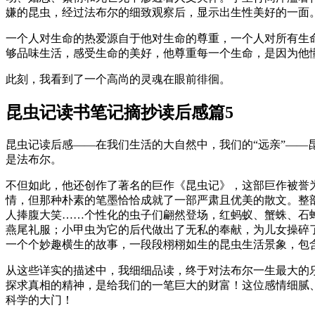
嫌的昆虫，经过法布尔的细致观察后，显示出生性美好的一面
一个人对生命的热爱源自于他对生命的尊重，一个人对所有生
够品味生活，感受生命的美好，他尊重每一个生命，是因为他
此刻，我看到了一个高尚的灵魂在眼前徘徊。
昆虫记读书笔记摘抄读后感篇5
昆虫记读后感——在我们生活的大自然中，我们的“远亲”—
是法布尔。
不但如此，他还创作了著名的巨作《昆虫记》，这部巨作被誉为
情，但那种朴素的笔墨恰恰成就了一部严肃且优美的散文。整
人捧腹大笑……个性化的虫子们翩然登场，红蚂蚁、蟹蛛、石
燕尾礼服；小甲虫为它的后代做出了无私的奉献，为儿女操碎
一个个妙趣横生的故事，一段段栩栩如生的昆虫生活景象，包
从这些详实的描述中，我细细品读，终于对法布尔一生最大的
探求真相的精神，是给我们的一笔巨大的财富！这位感情细腻
科学的大门！