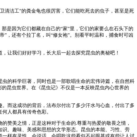
卫清洁工”的粪金龟也很厉害，它们能吃死去的虫子，甚至是死
那是因为它们都藏在自己的“家”里，它们的家要么在石头下的
”，还有个拉丁名，叫“修女袍”。别看平时温和，捕食时可凶
道，让我们好好学习，长大后一起去探究昆虫的奥秘吧！
昆虫的科学巨著，同时也是一部歌唱生命的宏伟诗篇，在自然科
彩的昆虫世界。在《昆虫记》不仅是一本反映昆虫内心世界的
趣。而这成功的背后，法布尔付出了多少汗水与心血，付出了多
任何人都具有传奇色彩。
的赞美之情，正是这种对于生命的.尊重与热爱的敬畏之情，
知识、趣味、美感和思想的文学形态。昆虫的本能、习性、劳
类一样有灵性，会说话，会唱歌这些看似不起眼甚或有些让人讨