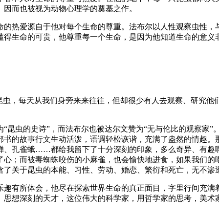
。因而也被视为动物心理学的奠基之作。
命的热爱源自于他对每个生命的尊重。法布尔以人性观察虫性，
懂得生命的可贵，他尊重每一个生命，是因为他知道生命的意义
—昆虫，每天从我们身旁来来往往，但却很少有人去观察、研究他
“昆虫的史诗”，而法布尔也被达尔文赞为“无与伦比的观察家”
部书的故事行文生动活泼，语调轻松诙谐，充满了盎然的情趣。
蝉、孔雀蛾……都给我留下了十分深刻的印象，多么奇异、有趣
了心；而被毒蜘蛛咬伤的小麻雀，也会愉快地进食，如果我们的
含了关于昆虫的本能、习性、劳动、婚恋、繁衍和死亡，无不渗
乐趣有所体会，他尽在探索世界生命的真正面目，字里行间充满
、思想深刻的天才，这位伟大的科学家，用哲学家的思考，美术