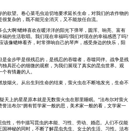
存的欲望。卷心菜毛虫迫切地要求延长生命，对我们的农作物的
是很复杂的，既不能完全消灭，又不能放任自流。
多么大啊!蟋蟀喜欢在暖洋洋的阳光下弹琴，圆浑、响亮、富有
福的生活歌唱。我们现在幸福吗?我们对现在的幸福感恩了吗?
是应该像蟋蟀看齐，时常弹响自己的琴声，感受身边的快乐，阳
但是金步甲是很残忍的，是残忍的吞噬者，吞噬同伴。战争是残
的独具匠心的细微的观察，为我们展现了真实的昆虫世界。观
一个有情趣的人。
燃放烟火。从出生到生命的结束，萤火虫在不断地发光，生命不
疑天上的星星原本就是无数萤火虫在那里睡眠。”法布尔对萤火
赞誉法布尔“拥有哲学家一般的思，美术家一般的看，文学家一
照虫性，书中描写昆虫的本能、习性、劳动、婚恋。人们不仅能
王国神秘的同时，不断了解昆虫先生、女士的生活、习性。法布