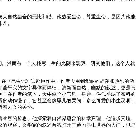
与大自然融合的无比和谐。他热爱生命，尊重生命，是因为他能
非凡。
们。然而有一个人耗尽一生的光阴来观察、研究他们，这个人就
。在《昆虫记》这部巨作中，作者没用到华丽的辞藻和热烈的激
那些平实的文字具体而详细，清新而自然，幽默的叙述，更是惹
啊！在作者的笔下，天牛像个小气鬼，身穿一件似乎缺了布料的
喂食动作慢了，它甚至会像婴儿般哭闹。多么可爱的小生灵啊！
透着人文的关怀。
着睿智的哲思。他探索着自然界蕴含的科学真理，他追求真理、
家的观察，文学家的叙述向我打开了通向昆虫世界的大门，也是