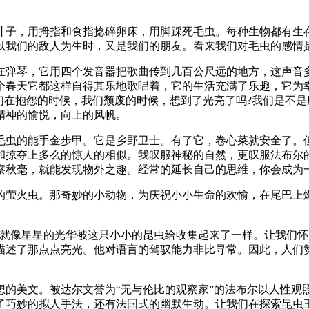
叶子，用拇指和食指捻碎卵床，用脚踩死毛虫。每种生物都有生
以我们的敌人为生时，又是我们的朋友。看来我们对毛虫的感情
在弹琴，它用四个发音器把歌曲传到几百公尺远的地方，这声音
个春天它都这样自得其乐地歌唱着，它的生活充满了乐趣，它为幸
们在抱怨的时候，我们颓废的时候，想到了光亮了吗?我们是不
精神的愉悦，向上的风帆。
毛虫的能手金步甲。它是乡野卫士。有了它，卷心菜就安全了。
和掠夺上多么的惊人的相似。我叹服神秘的自然，更叹服法布尔
察秋毫，就能发现物外之趣。经常的延长自己的思维，你会成为
的萤火虫。那奇妙的小动物，为庆祝小小生命的欢愉，在尾巴上
，就像星星的光华被这只小小的昆虫给收集起来了一样。让我们怀
描述了那点点亮光。他对语言的驾驭能力非比寻常。因此，人们
想的美文。被达尔文誉为“无与伦比的观察家”的法布尔以人性观
了巧妙的拟人手法，还有法国式的幽默生动。让我们在探索昆虫