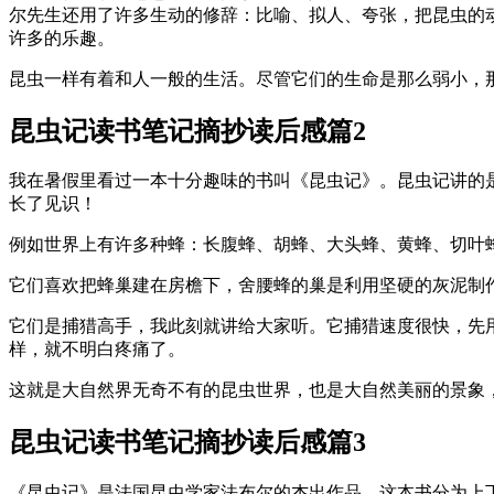
尔先生还用了许多生动的修辞：比喻、拟人、夸张，把昆虫的
许多的乐趣。
昆虫一样有着和人一般的生活。尽管它们的生命是那么弱小，
昆虫记读书笔记摘抄读后感篇2
我在暑假里看过一本十分趣味的书叫《昆虫记》。昆虫记讲的
长了见识！
例如世界上有许多种蜂：长腹蜂、胡蜂、大头蜂、黄蜂、切叶
它们喜欢把蜂巢建在房檐下，舍腰蜂的巢是利用坚硬的灰泥制
它们是捕猎高手，我此刻就讲给大家听。它捕猎速度很快，先
样，就不明白疼痛了。
这就是大自然界无奇不有的昆虫世界，也是大自然美丽的景象
昆虫记读书笔记摘抄读后感篇3
《昆虫记》是法国昆虫学家法布尔的杰出作品。这本书分为上