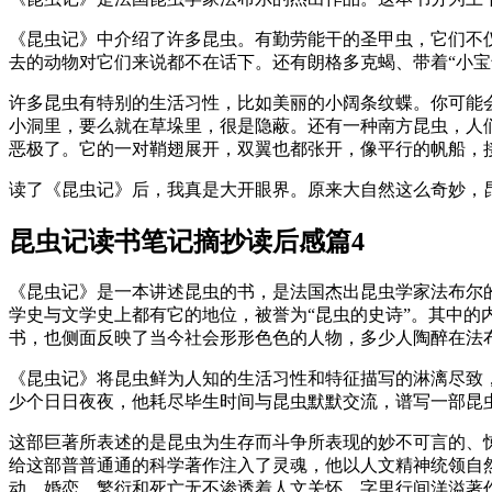
《昆虫记》中介绍了许多昆虫。有勤劳能干的圣甲虫，它们不
去的动物对它们来说都不在话下。还有朗格多克蝎、带着“小宝
许多昆虫有特别的生活习性，比如美丽的小阔条纹蝶。你可能会
小洞里，要么就在草垛里，很是隐蔽。还有一种南方昆虫，人们
恶极了。它的一对鞘翅展开，双翼也都张开，像平行的帆船，
读了《昆虫记》后，我真是大开眼界。原来大自然这么奇妙，
昆虫记读书笔记摘抄读后感篇4
《昆虫记》是一本讲述昆虫的书，是法国杰出昆虫学家法布尔
学史与文学史上都有它的地位，被誉为“昆虫的史诗”。其中
书，也侧面反映了当今社会形形色色的人物，多少人陶醉在法
《昆虫记》将昆虫鲜为人知的生活习性和特征描写的淋漓尽致
少个日日夜夜，他耗尽毕生时间与昆虫默默交流，谱写一部昆
这部巨著所表述的是昆虫为生存而斗争所表现的妙不可言的、
给这部普普通通的科学著作注入了灵魂，他以人文精神统领自
动、婚恋、繁衍和死亡无不渗透着人文关怀。字里行间洋溢著