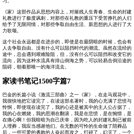
习。
《家》这部作品从思想内容上，对摧残人生青春、生命的封建
礼教进行了极度讽刺，对那些在礼教的重压下受苦挣扎的人们
给予了无限同情，对那些争取自由生活、新思想的人进行了大
力歌颂。
这个社会永远都是在进步的，即使是在最阴暗的时候，也会有
人去争取自由。没有什么可以阻挡时代的潮流。虽然在流经的
途中，总会遇到艰难险阻，但，没有什么可以阻挡和改变它的
流向，因为这种水流具有排山倒海之势，可以轻易击倒沿途的
阻碍，朝着那唯一的海洋流去。
家读书笔记1500字篇7
巴金的长篇小说《激流三部曲》之一《家》，在走马观花中，
我很快地把它读完了，在读这部名著时，我的心充满了悲愤与
怜悯，即使现在读完了，我的心还是被其中的主人公占据了，
我的心在燃烧，我的思潮在翻滚，我是在悲愤，是在惋惜，是
在痛心啊！但我暗暗为自己庆幸，因为吃人的封建礼制已被前
人埋葬，我应当感谢他们。在无数的可怜的生命做了陪葬品
后，一些可爱的勇敢的人奋起而攻之，打碎了，幻灭了，一个