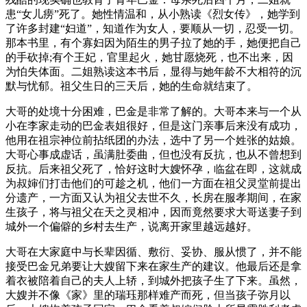
患“女儿痨”死了。她性情温和，从小熟读《烈女传》，她学到
了许多封建“妇道”，知道作为女人，要顺从一切，忍受一切。
那本书里，有个寡妇因为陌生的男子拉了她的手，她便把自己
的手砍掉;有个王妃，官里起火，她甘愿烧死，也不出来，因
为怕失体面。二姐熟读这本书后，显得与她年龄不大相符的沉
默与忧郁。祖父生日的三天后，她的生命就结束了。
大哥的处境十分困难，巴金是非常了解的。大哥本来与一个从
小在李家走动的巴金表姐很好，但是这门亲事后来没有成功，
他用在祖宗神位前拈纸团的办法，选中了另一个姓张的姑娘。
大哥心事成虚话，虽满肚委曲，但也没有反抗，也从不曾想到
反抗。后来祖父死了，恰好这时大嫂怀孕，临盆在即，这就成
为叔婶们打击他们的可趁之机，他们一方面在祖父灵堂前提出
分遗产，一方面又认为祖父去世不久，长房在服孝期间，在家
生孩子，将与祖父在天之灵相冲，因而竟然要求大哥送妻子到
城外一个偏僻的乡村去生产，说离开家里越远越好。
大哥在大家庭中与长辈因循、敷衍、妥协、服从惯了，并不能
接受巴金兄弟要让大嫂留下来在家生产的建议。他最后还是拿
着衣被陪着自己的夫人上轿，到城外把孩子生了下来。虽然，
大嫂并不像《家》里的瑞珏那样难产而死，但当孩子弥月以