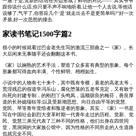
一通.于是,觉新的话语在旁边形成了鲜明的对比——“其实爷爷
跟你说什么话,你只要不声不响地听着,让他一个人去说,等他话
说够了,气平了,你答应几个‘是’就走出去不是更简单吗?”好一次
矛盾,好一次思想的撞击.
家读书笔记1500字篇2
很小的时候就看过巴金老先生写的激流三部曲之一《家》。长
大后闲来无事随手还会翻翻这本书。
《家》以娴熟的艺术手法，塑造了众多富有典型的形象。每个
形象都写得血肉丰满、个性鲜明、栩栩如生。
小说中的人物有七十来个，其中既有专横，衰老的高老太爷，
荒淫残忍的假道学冯乐山，腐化堕落的五老爷克定，又有敢于
向死向封建专制，的刚烈丫头鸣凤，温顺驯良的梅芬，善良厚
道的长孙媳瑞钰等;以及受新潮思想、向往自由平等的觉慧、
觉民、琴等青年觉悟者和叛逆者的形象。其实，《家》一书是
写在中国社会剧烈大变革时期一代青年走过的历程。觉新、觉
民、觉慧三弟兄代表了三种不同的性格，他们出身在四世同
堂，黑洞洞的大家族公馆中。因为性格的不同所走的人生道路
也就完全不同。