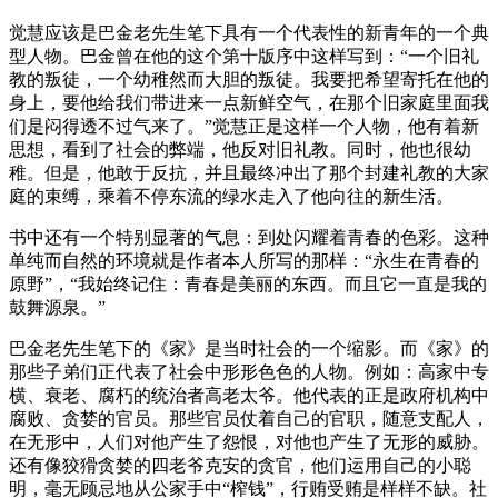
觉慧应该是巴金老先生笔下具有一个代表性的新青年的一个典
型人物。巴金曾在他的这个第十版序中这样写到：“一个旧礼
教的叛徒，一个幼稚然而大胆的叛徒。我要把希望寄托在他的
身上，要他给我们带进来一点新鲜空气，在那个旧家庭里面我
们是闷得透不过气来了。”觉慧正是这样一个人物，他有着新
思想，看到了社会的弊端，他反对旧礼教。同时，他也很幼
稚。但是，他敢于反抗，并且最终冲出了那个封建礼教的大家
庭的束缚，乘着不停东流的绿水走入了他向往的新生活。
书中还有一个特别显著的气息：到处闪耀着青春的色彩。这种
单纯而自然的环境就是作者本人所写的那样：“永生在青春的
原野”，“我始终记住：青春是美丽的东西。而且它一直是我的
鼓舞源泉。”
巴金老先生笔下的《家》是当时社会的一个缩影。而《家》的
那些子弟们正代表了社会中形形色色的人物。例如：高家中专
横、衰老、腐朽的统治者高老太爷。他代表的正是政府机构中
腐败、贪婪的官员。那些官员仗着自己的官职，随意支配人，
在无形中，人们对他产生了怨恨，对他也产生了无形的威胁。
还有像狡猾贪婪的四老爷克安的贪官，他们运用自己的小聪
明，毫无顾忌地从公家手中“榨钱”，行贿受贿是样样不缺。社