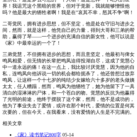
界！我诅咒这个黑暗的世界，但对于觉新，我就能够憎恨他
吗？他是最大的牺牲者啊！我是在”哀其不幸，怒其不争”啊！
二哥觉民，拥有进步思想，但不坚定，他是处在守旧与进步之
间，然而，就是这样，他凭自己的力量，得到大哥和三弟的帮
助，赢得了琴——一个进步的充满自信的新女性，他可以说是
《家》中最幸运的一个了！
三弟觉慧，不但拥有进步的思想，而且意坚定，他最初与俾女
鸣凤相爱，但无情的长辈把鸣凤迫得投湖自尽，这成了觉慧心
中一道永远的痛！在这一点上，我比较讨厌觉慧，因为他的自
私，连鸣凤向他诉说一切的机会都给扼杀了，他还曾想过放弃
鸣凤，让这样一个十七岁的纯结少女嫁给六十多岁的老头做姨
太太，任人糟蹋，然而，鸣凤为他牺牲了，她为他留下了一具
清白的湿淋淋的尸体，和一个苍白的吻。觉慧的反抗为他赢得
了光明的前途，他终于摆脱了这个家，然而，他不是成功的，
他为了事业失去了爱情，或许在那个时代，爱情的位置是何其
次要的，但在今天，在我看来，没有爱情的人生是不完满的。
相关文章
《家》读书笔记800字
05-14