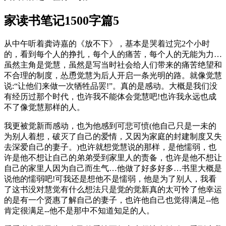
家读书笔记1500字篇5
从中午听着龚诗嘉的《放不下》，基本是哭着过完2个小时
的，看到每个人的挣扎，每个人的痛苦，每个人的无能为力…
虽然主角是觉慧，虽然是写当时社会给人们带来的痛苦绝望和
不合理的制度，怂恿觉慧为后人开启一条光明的路。就像觉慧
说:“让他们来做一次牺牲品罢!”。真的是感动。大概是我们没
有经历过那个时代，也许我不能体会觉慧吧!也许我永远也成
不了像觉慧那样的人。
我更被觉新而感动，也为他感到可悲可愤(他自己只是一未的
为别人着想，破灭了自己的爱情，又因为家庭的封建制度又失
去深爱自己的妻子。)也许就想觉慧说的那样，是他懦弱，也
许是他不想让自己的弟弟受到家里人的责备，也许是他不想让
自己的家里人因为自己而生气…他做了好多好多…书里大概是
说他的懦弱吧!可我还是想他不是懦弱，他是为了别人，我看
了这书没对慧觉有什么想法只是觉的觉新真的太可怜了他幸运
的是有一个贤惠了解自己的妻子，也许他自己也觉得满足--他
肯定很满足--他不是那中不知道知足的人。