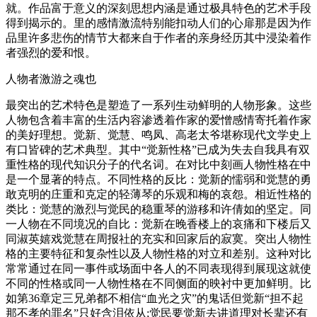
就。作品富于意义的深刻思想内涵是通过极具特色的艺术手段
得到揭示的。里的感情激流特别能扣动人们的心扉那是因为作
品里许多悲伤的情节大都来自于作者的亲身经历其中浸染着作
者强烈的爱和恨。
人物者激游之魂也
最突出的艺术特色是塑造了一系列生动鲜明的人物形象。这些
人物包含着丰富的生活内容渗透着作家的爱憎感情寄托着作家
的美好理想。觉新、觉慧、鸣凤、高老太爷堪称现代文学史上
有口皆碑的艺术典型。其中“觉新性格”已成为失去自我具有双
重性格的现代知识分子的代名词。在对比中刻画人物性格在中
是一个显著的特点。不同性格的反比：觉新的懦弱和觉慧的勇
敢克明的庄重和克定的轻薄琴的乐观和梅的哀怨。相近性格的
类比：觉慧的激烈与觉民的稳重琴的游移和许倩如的坚定。同
一人物在不同境况的自比：觉新在晚香楼上的哀痛和下楼后又
同淑英嬉戏觉慧在周报社的充实和回家后的寂寞。突出人物性
格的主要特征和复杂性以及人物性格的对立和差别。这种对比
常常通过在同一事件或场面中各人的不同表现得到展现这就使
不同的性格或同一人物性格在不同侧面的映衬中更加鲜明。比
如第36章定三兄弟都不相信“血光之灾”的鬼话但觉新“担不起
那不孝的罪名”只好含泪依从;觉民要觉新去讲道理对长辈还有