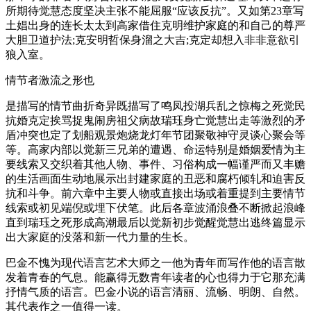
所期待觉慧态度坚决主张不能屈服“应该反抗”。又如第23章写
土娼出身的连长太太到高家借住克明维护家庭的和自己的尊严
大胆卫道护法;克安明哲保身溜之大吉;克定却想入非非意欲引
狼入室。
情节者激流之形也
是描写的情节曲折奇异既描写了鸣凤投湖兵乱之惊梅之死觉民
抗婚克定挨骂捉鬼闹房祖父病故瑞珏身亡觉慧出走等激烈的矛
盾冲突也定了划船观景炮烧龙灯年节团聚敬神守灵谈心聚会等
等。高家内部以觉新三兄弟的遭遇、命运特别是婚姻爱情为主
要线索又交织着其他人物、事件、习俗构成一幅谨严而又丰赡
的生活画面生动地展示出封建家庭的丑恶和腐朽倾轧和迫害反
抗和斗争。前六章中主要人物或直接出场或着重提到主要情节
线索或初见端倪或埋下伏笔。此后各章波涌浪叠不断掀起浪峰
直到瑞珏之死形成高潮最后以觉新初步觉醒觉慧出逃终篇显示
出大家庭的没落和新一代力量的生长。
巴金不愧为现代语言艺术大师之一他为青年而写作他的语言散
发着青春的气息。能赢得无数青年读者的心也得力于它那充满
抒情气质的语言。巴金小说的语言清丽、流畅、明朗、自然。
其代表作之一值得一读。