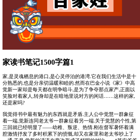
家读书笔记1500字篇1
家,是灵魂栖息的港口,是心灵停泊的港湾.它在我们生活中是十
分熟悉的,也是分亲切温暖和睦的.然而在巴金小说《家》中高
觉新一家却是每天都在明争暗斗,是为了争夺那点家产,正面以
笑脸对着家人,转身却是在暗地里说对方的闲话……这样的家,
还是家吗?
我觉得书中最有魅力的东西就是矛盾.主人公中觉慧一群象征
着一端,觉新连同老太爷一群象征着另一端.关于觉慧的个性,第
三回就已经明显了——幼稚、叛逆、热情.刚在督军暑怀着满
腔激情抒发了多时积累下的愤慨,却又在家里和老太爷吵上了