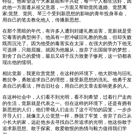
特征。他希望这个大家庭能和平共处，每一个人都生活好，因
此他一方面遵从祖父意愿，一方面又帮助觉民逃婚、觉慧离
家;觉慧、觉民、琴三个受到新思想的影响的青年投身革命，
用自己的笔去教化他人，传播新思想。
在那个黑暗的年代，有许多人遭到封建礼教迫害，觉新就是受
它毒害的典型例子。他虽有一腔冲破旧礼教的热血，但却失败
既而沉沦了。因为他受的毒害实在太深，在强大的势力下他无
可选择，只能屈服。就因为他服从，放弃了出国留学的梦想，
割舍了自己的爱情，最后又碍于压力致妻子惨死，这一切都表
现出他的懦弱。
相比觉新，我更欣赏觉慧，在这样的环境下，他大胆地与旧礼
教抗争，勇敢追求自己的理想，接受新思想的洗礼。他勇于发
表自己的看法，抨击旧社会，用自己的文章去影响更多的人。
在这种社会中，人们看不到光明，看不到希望，过着行尸走肉
的生活，觉新就是代表之一。但在这样的环境下，还是有拥有
新思想的人们，他们带领人们走出了这个可怕的囚笼，一步步
开导人们，就像主人公觉慧一样，挣脱了牢笼，舍弃了自己从
小长大的家，远赴他乡去寻找自己所追求的光明，他这份敢于
追求新思想、敢于探索、敢爱敢恨的热情与毅力值得我们学