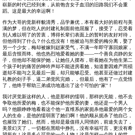
崭新的时代已经到来，从前饱含女子血泪的旧路我们不会重
蹈。这是最大的幸运啊！
作为大哥的觉新样貌清秀，品学兼优，本有着大好的前程与美
满的梦，但在吃人的封建礼制面前他屈服了，接受了，忍受着
别人难以明了的苦衷，博得长辈们表面上的暂时的友好对待，
但他得到了什么？什么也没有！他被迫与所爱的梅分离，娶了
另一个少女，梅却被嫁到赵家受气，不满一年即守寡回娘家，
最后含恨而终。他也热烈地爱着她的妻——一个善良贞静的女
子，但他却不能保护她，让她任人摆布，听着她在为他生第二
个孩子时的痛苦的呻吟声却不能进房看她，知道妻因难产而殒
逝却不能与之见最后一面，却只能够忍受。他甚至还做过封建
礼教的刽子手，逼二弟觉民完婚，，但最后，他有了一点觉悟
了，他终于帮助三弟成功地逃出了这个可怕的“家”！
我讨厌觉新这样的人，他是那样的懦弱，那样的无能，他不去
争取他所爱的梅，也不能保护他所爱的妻，他还是一个男人
吗？他眼睁睁地看着这个他一直维系的家扼杀他最爱的两个女
人的生命，是他的懦弱害了她们啊！他的顺从扼杀了他自己，
也摧毁了她们。然而，他却是最值得人同情的，前途失去了，
美景幻灭了，一切都在黑暗中挣扎，没有幸福可言，更没有希
望所在！这是多么可悲的一个人物！这是怎样一个吃人的世