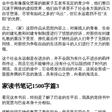
会中也有像腐化堕落的败家子五老爷克定的青少年，他们整日
沉迷于网络的虚拟世界，他们由于承受不了社会各方面的压力
自甘堕落。尽管有如此之多的“乌云”，但它永远遮挡不住“太
阳”的光辉。
总之，《家》这部作品从思想内容上，对摧残人的青春、生命
的封建礼教和封建专制制度进行了愤怒的控诉，对那些在封建
礼教的重压下受苦、挣扎最后作了牺牲品的人们寄予了无限的
同情，对那些为争取自由的生活而奋斗的人们进行了大力的歌
颂。
这个社会永远都是在进步的，并不会因为有什么不进步的羁绊
而停止，而且它也不能够停止;没有什么可以阻挡得了时代的
潮流。在走过的途中，它会喷发出应由的水花，这就会形成一
股股奔腾的不息的激流，具有排山之势，向着的海流去。
家读书笔记1500字篇3
看完这本书后，特别是了解了巴金的生平后，我真的觉得书中
的觉慧与巴金本身十分相似。
残酷的现实确也教育了青年巴金：母亲死后四个月，二姐就