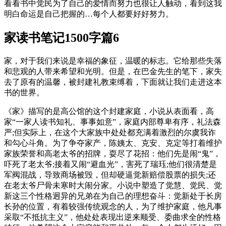
看看书中觉民为了自己的爱情而努力也很让人触动，看到这我
明白命运是自己把握的…每个人都要好好努力。
家读书笔记1500字篇6
家，对于我们来说是幸福的象征，温暖的标志。它给那些失落
和悲观的人带来希望和光明。但是，在巴金先生的笔下，家失
去了原有的温馨，被封建礼教束缚着，下面就让我们走进这本
书的世界。
《家》描写的是高公馆的这个封建家庭，小说从表面看，高
家“一家人读书知礼、事事如意”，家庭内部尊卑有序，礼法森
严;但实际上，在这个大家族中处处都充满着激烈的尔虞我诈
和勾心斗角。为了争夺家产，陈姨太、克安、克定等打着维护
家族荣誉和高老太爷的招牌，耍尽了花招：他们先是闹“鬼”，
吓死了老太爷;接着又闹“避血光”，害死了瑞珏;他们很清楚是
军阀混战，导致商场被毁，但却硬逼觉新赔偿股票的损失;还
在老太爷尸骨未寒时大闹分家。小说中塑造了觉慧、觉民、觉
新这三个性格迥异的兄弟在为自己的理想奋斗：觉新处于长房
长孙的位置，有着较强传统观念的人，为了维护家庭，他凡事
采取“不抵抗主义”，他处处表现出逆来顺受、委曲求全的性格