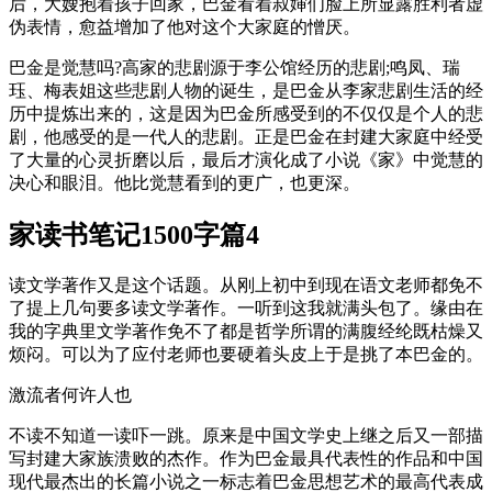
后，大嫂抱着孩子回家，巴金看着叔婶们脸上所显露胜利者虚
伪表情，愈益增加了他对这个大家庭的憎厌。
巴金是觉慧吗?高家的悲剧源于李公馆经历的悲剧;鸣凤、瑞
珏、梅表姐这些悲剧人物的诞生，是巴金从李家悲剧生活的经
历中提炼出来的，这是因为巴金所感受到的不仅仅是个人的悲
剧，他感受的是一代人的悲剧。正是巴金在封建大家庭中经受
了大量的心灵折磨以后，最后才演化成了小说《家》中觉慧的
决心和眼泪。他比觉慧看到的更广，也更深。
家读书笔记1500字篇4
读文学著作又是这个话题。从刚上初中到现在语文老师都免不
了提上几句要多读文学著作。一听到这我就满头包了。缘由在
我的字典里文学著作免不了都是哲学所谓的满腹经纶既枯燥又
烦闷。可以为了应付老师也要硬着头皮上于是挑了本巴金的。
激流者何许人也
不读不知道一读吓一跳。原来是中国文学史上继之后又一部描
写封建大家族溃败的杰作。作为巴金最具代表性的作品和中国
现代最杰出的长篇小说之一标志着巴金思想艺术的最高代表成