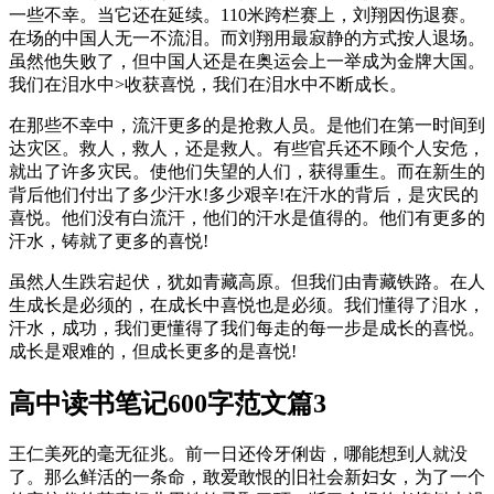
一些不幸。当它还在延续。110米跨栏赛上，刘翔因伤退赛。
在场的中国人无一不流泪。而刘翔用最寂静的方式按人退场。
虽然他失败了，但中国人还是在奥运会上一举成为金牌大国。
我们在泪水中>收获喜悦，我们在泪水中不断成长。
在那些不幸中，流汗更多的是抢救人员。是他们在第一时间到
达灾区。救人，救人，还是救人。有些官兵还不顾个人安危，
就出了许多灾民。使他们失望的人们，获得重生。而在新生的
背后他们付出了多少汗水!多少艰辛!在汗水的背后，是灾民的
喜悦。他们没有白流汗，他们的汗水是值得的。他们有更多的
汗水，铸就了更多的喜悦!
虽然人生跌宕起伏，犹如青藏高原。但我们由青藏铁路。在人
生成长是必须的，在成长中喜悦也是必须。我们懂得了泪水，
汗水，成功，我们更懂得了我们每走的每一步是成长的喜悦。
成长是艰难的，但成长更多的是喜悦!
高中读书笔记600字范文篇3
王仁美死的毫无征兆。前一日还伶牙俐齿，哪能想到人就没
了。那么鲜活的一条命，敢爱敢恨的旧社会新妇女，为了一个