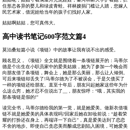
住形态各异的婴儿和绿皮青蛙。祥林嫂捐门槛让人踏，您嫁人
民艺术家，借泥娃给当年的孩子们找好人家。
姑姑啊姑姑，您可真伟大。
高中读书笔记600字范文篇4
莫泊桑短篇小说《项链》中的故事让我有说不出的感受。
顾名思义，《项链》全文就是围绕着一条项链展开的：马蒂尔
德是个出生在小职员家中的爱美姑娘，她为了参加一个晚会而
向朋友借了条项链，舞会上，她是那么美丽，那么让人倾倒。
可后来项链却丢失了!马蒂尔德为了不被误会，于是欠债买了
一样的项链还给朋友。直至十年后，朋友问起她家这些年为什
么这么穷，她才忍不住说出了__，朋友惊呼：“哦，其实我的
那条项链是假的!”
读完全书，马蒂尔德给我的第一觉，就是她爱美。做新衣借项
链不就是她爱美的具体表现吗?回家后她在卸妆前说：“趁着荣
耀的打扮还在身上，再端详一下自己”，真是爱美达到了恋恋
不舍的地步。即使自己贪恋美而酿成悲剧陷入困境，可她爱美