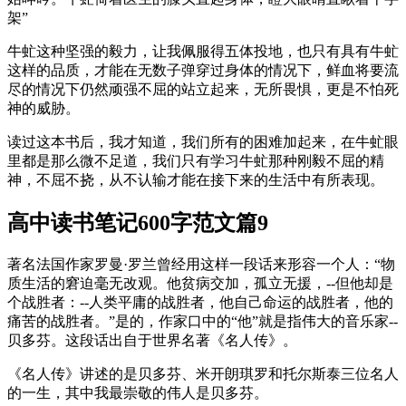
架”
牛虻这种坚强的毅力，让我佩服得五体投地，也只有具有牛虻
这样的品质，才能在无数子弹穿过身体的情况下，鲜血将要流
尽的情况下仍然顽强不屈的站立起来，无所畏惧，更是不怕死
神的威胁。
读过这本书后，我才知道，我们所有的困难加起来，在牛虻眼
里都是那么微不足道，我们只有学习牛虻那种刚毅不屈的精
神，不屈不挠，从不认输才能在接下来的生活中有所表现。
高中读书笔记600字范文篇9
著名法国作家罗曼·罗兰曾经用这样一段话来形容一个人：“物
质生活的窘迫毫无改观。他贫病交加，孤立无援，--但他却是
个战胜者：--人类平庸的战胜者，他自己命运的战胜者，他的
痛苦的战胜者。”是的，作家口中的“他”就是指伟大的音乐家--
贝多芬。这段话出自于世界名著《名人传》。
《名人传》讲述的是贝多芬、米开朗琪罗和托尔斯泰三位名人
的一生，其中我最崇敬的伟人是贝多芬。