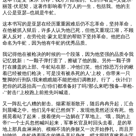
丽莲·伏尼契，这著作影响着千万人的一生，包括我。他的主
人公是亚瑟--也就是牛虻。
这本书写的是亚瑟在经历重重困难后仍不忘革命，坚持革命，
在他被抓入狱后，许多人认为他已死，但他又重现江湖，不顾
家人反对，在劳伦佐·蒙太尼里的帮助下坚持革命。他把自己
命名为牛虻，因为他有牛虻的优秀品质。
我记得他在被枪决的时候的一个段落，因为他坚强的品质令我
记忆犹新：“一颗子弹打歪了，擦破了他的脸。另外一颗子弹
打在膝盖的上部。牛虻站在那，冲他们笑。他们惊恐万分的瞅
着已经被他们枪决，可是没有被杀死的人‘上校，你带来一只
蹩脚的行刑队!我来瞧瞧能不能把他们调教好。行了，伙计们!
把你的武器抬高一点!你们都准备好了吗?那么来吧!预备--举枪-
-’‘射击!’上校跑上前抢先叫喊道。
又一阵乱七八糟的射击。烟雾渐渐散开，随后冉冉升起，汇合
到晨曦之中。他们见牛虻已然倒下，发现他竟然还没有死。他
摇晃着站了起来，接着便向一边躺在了草地上。‘哦，我的上
帝!’一个士兵忽然喊叫起来，军事长官及时回头去看。是的草
地上那具血淋淋的、模糊不清的身躯又一次开始挣扎，而且开
始呻吟。牛虻倚着医生的膝头直起身体，瞪大眼睛直瞅着十字