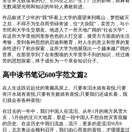
全世界无数读者的心。它问世之后产生了广泛的影响，鼓舞着
无数渴望光明和知识的年轻人勇敢前进。
作品叙述了少年的“我”怀着上大学的愿望来到喀山，梦想破灭
之后，不得不为生存而劳碌奔波，住“大杂院”，卖苦力，与小
市民和大学生交朋友。他进入了一所天地广阔的“社会大学”，
在这所大学里他同形形色色的人打交道，接受方方面面的生活
考验，受到各种思想的启迪和教育，对人生的意义和世界的复
杂性进行了初步探索，这所大学为他展现出一个越来越广阔的
世界。在那里学到了在有围墙的大学里学不到的知识，经过痛
苦的思想探索，终于成长为一个革命知识分子。
高中读书笔记600字范文篇2
在人生这跌宕起伏的青藏高原上。只要有泪水就有喜悦;只要
有汗水就有喜悦;只要有失败就有喜悦;只要我们还成长着，我
们就会有各种喜悦!
在过去的一年中，我们中国人在流泪。从年1月的南方风雪大
灾，5月份的汶川大地震，那是一段中国人不想自然灾害屈服
的历史。在这历史中我们流血，流汗，更多的是流泪!8月8
日，北京奥运会顺利召开，我们由心而发的喜悦，才缓缓盖过