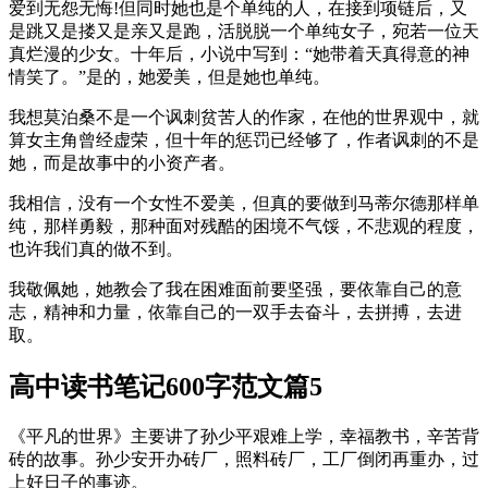
爱到无怨无悔!但同时她也是个单纯的人，在接到项链后，又
是跳又是搂又是亲又是跑，活脱脱一个单纯女子，宛若一位天
真烂漫的少女。十年后，小说中写到：“她带着天真得意的神
情笑了。”是的，她爱美，但是她也单纯。
我想莫泊桑不是一个讽刺贫苦人的作家，在他的世界观中，就
算女主角曾经虚荣，但十年的惩罚已经够了，作者讽刺的不是
她，而是故事中的小资产者。
我相信，没有一个女性不爱美，但真的要做到马蒂尔德那样单
纯，那样勇毅，那种面对残酷的困境不气馁，不悲观的程度，
也许我们真的做不到。
我敬佩她，她教会了我在困难面前要坚强，要依靠自己的意
志，精神和力量，依靠自己的一双手去奋斗，去拼搏，去进
取。
高中读书笔记600字范文篇5
《平凡的世界》主要讲了孙少平艰难上学，幸福教书，辛苦背
砖的故事。孙少安开办砖厂，照料砖厂，工厂倒闭再重办，过
上好日子的事迹。