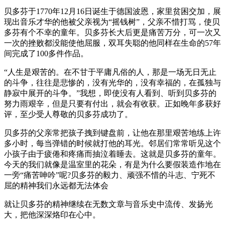
贝多芬于1770年12月16日诞生于德国波恩，家里贫困交加，展
现出音乐才华的他被父亲视为“摇钱树”，父亲不惜打骂，使贝
多芬有个不幸的童年。贝多芬长大后更是痛苦万分，可一次又
一次的挫败都没能使他屈服，双耳失聪的他同样在生命的57年
间完成了100多件作品。
“人生是艰苦的。在不甘于平庸凡俗的人，那是一场无日无止
的斗争，往往是悲惨的，没有光华的，没有幸福的，在孤独与
静寂中展开的斗争。”我想，即使没有人看到、听到贝多芬的
努力雨艰辛，但是只要有付出，就会有收获。正如晚年多获好
评，至少受人尊敬的贝多芬成功了。
贝多芬的父亲常把孩子拽到键盘前，让他在那里艰苦地练上许
多小时，每当弹错的时候就打他的耳光。邻居们常常听见这个
小孩子由于疲倦和疼痛而抽泣着睡去。这就是贝多芬的童年。
今天的我们就像是温室里的花朵，有是为什么要假装造作地在
一旁“痛苦呻吟”呢?贝多芬的毅力、顽强不惜的斗志、宁死不
屈的精神我们永远都无法体会
就让贝多芬的精神继续在无数文章与音乐史中流传、发扬光
大，把他深深烙印在心中。