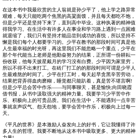
在这本书中我最欣赏的主人翁就是孙少平了，他上学之路异常
艰难，每天只能吃两个焦黑的高粱面馍，并且每天都吃不饱，
但是少平还是坚持下来了，直到高中毕业。这种执著的精神值
得我学习。在生活中有许多人在事业和学习路上遇到一点困难
就退缩了，我们只有坚持才能品尝到成功的喜悦，所以坚持不
懈是我们每个人都要学习的。少平在教书的那段时间可真是他
人生最幸福的时光呀，再这里我们不能忽略一个重点，少平在
那个年代能当上老师是他勤奋努力的结果，正所谓一份耕耘一
份收获，他每天披星戴月的学习没有白费。少平因为家里穷，
所以不得不出来打工。在砖厂打工的的那段时间可谓是少平人
生最难熬的时间了。少平在打工时，每天起早贪黑辛苦劳动，
结果把背弄得血肉磨糊，睡觉都只能趴着，真是苦不堪言啊!
但是少平总会苦中作乐——与同事聊天，甚是愉快;向田晓霞
借书报，从书中汲取强大的精神力量。我要学习少平苦中作
乐、积极向上的可贵品质。我们在生活中，不能遇到一点辛苦
事就哀声叹气、怨天怨地，要学会苦中作乐，积极向上过每一
天。
《平凡的世界》是本激励人奋发向上的好书，它让我懂得了许
多人生的哲理。我要不断地从这本书中吸取更多、更大的精神
力量!