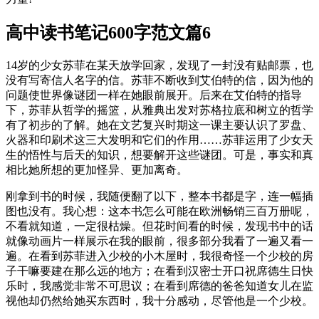
高中读书笔记600字范文篇6
14岁的少女苏菲在某天放学回家，发现了一封没有贴邮票，也
没有写寄信人名字的信。苏菲不断收到艾伯特的信，因为他的
问题使世界像谜团一样在她眼前展开。后来在艾伯特的指导
下，苏菲从哲学的摇篮，从雅典出发对苏格拉底和树立的哲学
有了初步的了解。她在文艺复兴时期这一课主要认识了罗盘、
火器和印刷术这三大发明和它们的作用……苏菲运用了少女天
生的悟性与后天的知识，想要解开这些谜团。可是，事实和真
相比她所想的更加怪异、更加离奇。
刚拿到书的时候，我随便翻了以下，整本书都是字，连一幅插
图也没有。我心想：这本书怎么可能在欧洲畅销三百万册呢，
不看就知道，一定很枯燥。但花时间看的时候，发现书中的话
就像动画片一样展示在我的眼前，很多部分我看了一遍又看一
遍。在看到苏菲进入少校的小木屋时，我很奇怪一个少校的房
子干嘛要建在那么远的地方；在看到汉密士开口祝席德生日快
乐时，我感觉非常不可思议；在看到席德的爸爸知道女儿在监
视他却仍然给她买东西时，我十分感动，尽管他是一个少校。