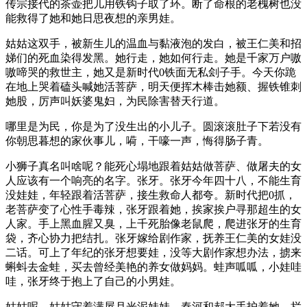
传宗接代的茶壶把儿用铁钩子取了环。断了命根的老槐树也没
能救得了她和她日思夜想的亲男娃。
姑姑这双手，被新生儿的温血与黏液泡的发白，被王仁美和招
娣们的死血染得发黑。她行走，她如何行走。她是千家万户嗷
嗷啼哭的救世主，她又是新时代0铁面无私刽子手。今天你跪
在地上哭着磕头喊她活菩萨，明天便挥木棒击她额、握铁锥刺
她股，厉声叫妖婆鬼妇，为民除害替天行道。
哪里是为民，你是为了没生出的小儿子。圆滚滚肚子下若没有
你朝思暮想的家伙事儿，嗬，干嚎一声，悔得肠子青。
小狮子真名叫啥呢？能死心塌地跟着姑姑做菩萨、做屠夫的女
人应该有一个响亮的名字。张牙。张牙今年四十八，不能生育
没娃娃，年轻跟着活菩萨，接生救命人都夸。新时代把0抓，
老菩萨变了心性手毒辣，张牙跟着她，挨家挨户寻那超生的女
人家。手上黑血腥又臭，上千死胎像老鼠爬，爬进张牙的生育
袋，齐心协力把结扎。张牙嫁给剧作家，抚养王仁美的女娃没
二话。可上了年纪的张牙想要娃，没等大剧作家想办法，掳来
蝌蚪去金蛙，买去曾经美艳的养女做妈妈。蛙声呱呱，小娃哇
哇，张牙终于抱上了自己的小男娃。
姑姑呢，姑姑守着满屋月光泥娃娃，秦河和郝大手护着她，拦