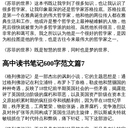
《苏菲的世界》这本书既让我学到了很多知识，也让我认识了
很多哲学家。让我印象最深的还是哲学家苏格拉底。苏格拉底
是第一个在雅典诞生的伟大哲学家，他和他的两位传人都在雅
典生活和工作。他或许是整个哲学史上最神秘难解的人物，他
死后很快就被誉为许多哲学派的始祖。虽然他长得很丑，但是
非常的和蔼可亲。我之所以认为他是一个很好的哲学家，是因
为柏拉图是他的学生，也是古往今来最伟大的哲学家之一。
《苏菲的世界》既是智慧的世界，同时也是梦的世界。
高中读书笔记600字范文篇7
《格列佛游记》是一部杰出的讽刺小说，它的主题思想是：通
过格列佛游记在利立浦特，布罗卜丁奈格，勒皮他和慧骃国的
种种奇遇，反映了18世纪前半期英国社会的一些矛盾，揭露批
评了英国统治阶级的腐朽和罪恶，以及英国资产阶级在资本主
义原始积累时期的疯狂掠夺和残酷剥削，因为早在18世纪早
期，秩序更迭，工商繁荣，物欲张扬，政界腐朽，党争激烈以
及对外扩张等共同构成了英国生活的主旋律，所以斯威夫特就
敏锐抓住了时代特点和弊病，痛下针砭，写下这部游记。