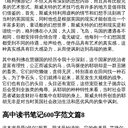
《格列佛游记》不但又具有深刻的思想内容，而且具有比较完
美的艺术形式。斯威夫特的艺术技巧也有许多的地方是值得我
们借鉴的，首先，斯威夫特利用虚构的情节和幻想手法刻画了
当时的英国现实，同时他也是根据英国的现实才能创造出一个
丰富多彩的，童话般的幻想世界，斯威夫特的幻想和现实是和
谐统一的，格列佛在小人国，大人国，飞岛，马国的遭遇各不
相同，但都安排得合情合理，毫无破绽。他每到一个幻想国度
都受到不同的待遇，绘声绘色，使作品具有艺术的真实感，这
种真实感具有巨大感染力，从而使讽刺达到高端的效果。
其中格列佛在慧骃国的经历令我十分深刻，这个国家的统治者
是富有理性，公正而诚实的马，供马驱使的耶胡却是一群丑陋
的畜类。它们好吃懒做，贪得无厌，特别喜欢在田间找一种石
头，为了争石头，它们就搏斗起来，甚至发生大规模的战争。
它们也有自己的头目，头目还有宠臣，这些宠臣被主子抛弃以
后会受到全族类的侮辱。从耶胡的种种特性来看，当时社会罪
恶者诸如贪财好斗都集中在耶胡的身上。斯威夫特所创造的耶
胡无非是对当时英国社会政治生活和恶劣风尚的集中讽刺。
高中读书笔记600字范文篇8
这本书是受“保尔”所荐，我才开始读的。它的作者是--艾捷尔·