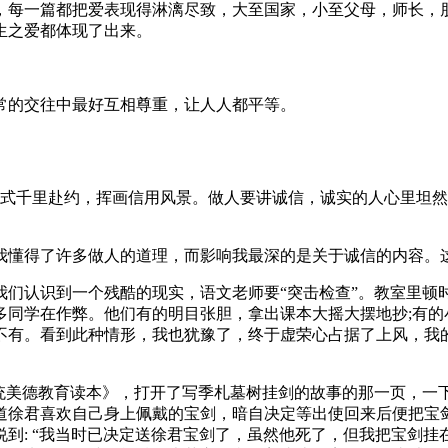
，每一篇都把爱表现得淋漓尽致，大至国家，小至父母，师长，
生之爱都体现了出来。
常的交往中最好互相尊重，让人人都平等。
范式千里赴约，挥画信用风景。做人要讲诚信，诚实的人心里坦
我懂得了许多做人的道理，而影响我最深的是关于诚信的内容。这
我们认识到一个残酷的现实，语文老师要“突击检查”。教室里顿
同学在作弊。他们有的明目张胆，拿出课本大摇大摆地抄;有的
不有。看到此种情形，我也犹豫了，终于虚荣心占据了上风，我
传统美德教育读本》，打开了写季札墓树挂剑的故事的那一页，一
道徐君喜欢自己身上佩戴的宝剑，暗自决定等出使回来后便把宝
到: “我当时已决定送徐君宝剑了，虽然他死了，但我把宝剑挂