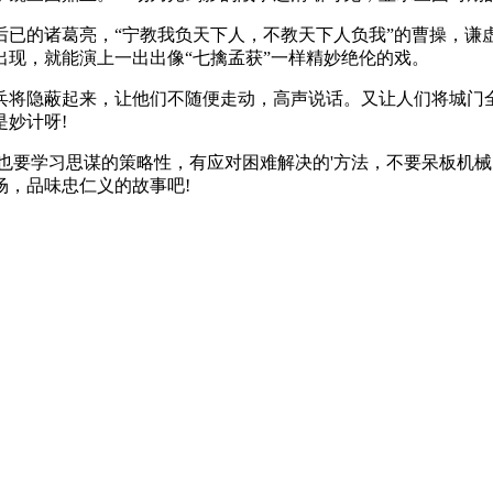
后已的诸葛亮，“宁教我负天下人，不教天下人负我”的曹操，谦
现，就能演上一出出像“七擒孟获”一样精妙绝伦的戏。
兵将隐蔽起来，让他们不随便走动，高声说话。又让人们将城门
妙计呀!
也要学习思谋的策略性，有应对困难解决的'方法，不要呆板机
场，品味忠仁义的故事吧!