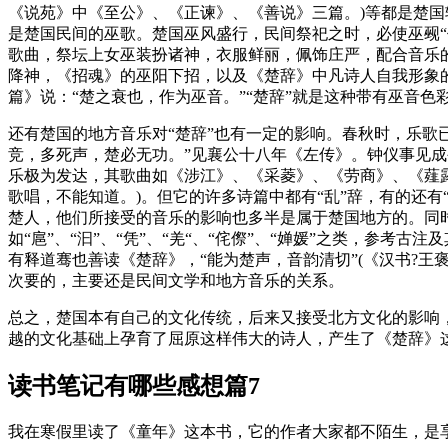
《说苑》中《至公》、《正谏》、《善说》三篇。)等都是楚国
是楚国民间的巫歌。楚国巫风盛行，民间祭祀之时，必使巫觋
歌曲，祭坛上女巫装扮诸神，衣服鲜丽，佩饰庄严，配合音乐
降神，《招魂》的巫阳下招，以及《楚辞》中凡诗人自我形象
篇》说：“楚之衰也，作为巫音。”“楚辞”就是这种带有巫音色
还有楚国的地方音乐对“楚辞”也有一定的影响。春秋时，乐歌已
竞，多死声，楚必无功。”见襄公十八年《左传》。钟仪事见
乐极为发达，其歌曲如《涉江》、《采菱》、《劳商》、《薤露
歌唱，不能知道。)。但它的许多诗篇中都有“乱”辞，有的还
楚人，他们所接受的音乐的影响也多半是属于楚国地方的。同
如“扈”、“汩”、“凭”、“羌“、“侘傺”、“婵媛”之类，
有释道骞也善读《楚辞》，“能为楚声，音韵清切”(《汉书?
次要的，主要还是民间文学和地方音乐的关系。
总之，楚国本有自己的文化传统，后来又接受北方文化的影响
越的文化基础上孕育了屈原这样伟大的诗人，产生了《楚辞》
读书笔记有哪些感想篇7
我在寒假里读了《童年》这本书，它的作者大家都不陌生，是