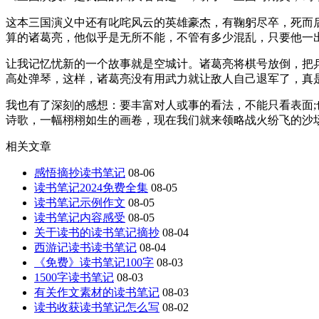
这本三国演义中还有叱咤风云的英雄豪杰，有鞠躬尽卒，死而
算的诸葛亮，他似乎是无所不能，不管有多少混乱，只要他一出
让我记忆忧新的一个故事就是空城计。诸葛亮将棋号放倒，把
高处弹琴，这样，诸葛亮没有用武力就让敌人自己退军了，真是
我也有了深刻的感想：要丰富对人或事的看法，不能只看表面;
诗歌，一幅栩栩如生的画卷，现在我们就来领略战火纷飞的沙
相关文章
感悟摘抄读书笔记
08-06
读书笔记2024免费全集
08-05
读书笔记示例作文
08-05
读书笔记内容感受
08-05
关于读书的读书笔记摘抄
08-04
西游记读书读书笔记
08-04
《免费》读书笔记100字
08-03
1500字读书笔记
08-03
有关作文素材的读书笔记
08-03
读书收获读书笔记怎么写
08-02