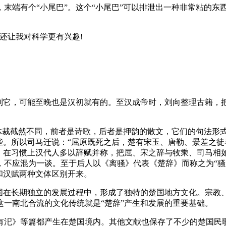
末端有个“小尾巴”。这个“小尾巴”可以排泄出一种非常粘的东
还让我对科学更有兴趣!
提到它，可能至晚也是汉初就有的。至汉成帝时，刘向整理古籍，
，体裁截然不同，前者是诗歌，后者是押韵的散文，它们的句法形
些。所以司马迁说：“屈原既死之后，楚有宋玉、唐勒、景差之徒者
体，在习惯上汉代人多以辞赋并称，把屈、宋之辞与牧乘、司马相
不应混为一谈。至于后人以《离骚》代表《楚辞》而称之为“骚”
和汉赋两种文体区别开来。
楚国在长期独立的发展过程中，形成了独特的楚国地方文化。宗教
一南北合流的文化传统就是“楚辞”产生和发展的重要基础。
有汜》等篇都产生在楚国境内。其他文献也保存了不少的楚国民