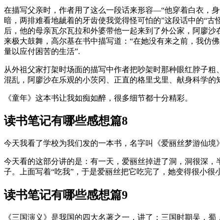
在描写父亲时，作者用了这么一段话来形容—“他穿着白衣，身
暗，两排难看地龇着的牙齿使我觉得怪可怕的”这段话中的“古
后，他的母亲瓦尔瓦拉和外婆带他一起来到了外公家，阿廖沙
来极大鼓舞，高尔基在书中描写道：“在她没有来之前，我仿佛
量以应付困苦的生活”.
从外祖父家打架时场面的描写中作者把吵架时那种眼红脖子粗
混乱，阿廖沙在乐观的小茨冈、正直的格里戈里、献身科学的知
《童年》这本书让我如痴如醉，很多细节都十分精彩。
读书笔记有哪些感想篇8
今天我看了学校为我们发的一本书，名字叫《爱丽丝梦游仙境
今天看的这部分讲的是：有一天，爱丽丝掉进了洞，洞很深，
子。上面写着“吃我”，于是爱丽丝把它吃完了，她变得很小
读书笔记有哪些感想篇9
《三国演义》是我国的四大名著之一，讲了：三国时期吴，蜀