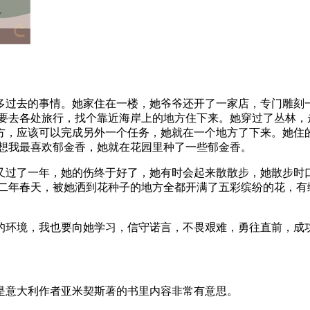
多过去的事情。她家住在一楼，她爷爷还开了一家店，专门雕刻
，要去各处旅行，找个靠近海岸上的地方住下来。她穿过了丛林，
方，应该可以完成另外一个任务，她就在一个地方了下来。她住
她想我最喜欢郁金香，她就在花园里种了一些郁金香。
又过了一年，她的伤终于好了，她有时会起来散散步，她散步时
第二年春天，被她洒到花种子的地方全都开满了五彩缤纷的花，有绿
的环境，我也要向她学习，信守诺言，不畏艰难，勇往直前，成
是意大利作者亚米契斯著的书里内容非常有意思。