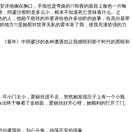
安详地搁在胸口，手指也是弯曲的??和善的面容上脸色一片晦
好奇，阿廖沙那时是多么小，根本不知道死亡意味着什么。之
色的人，他能干慈祥的外婆讲给他许多动听的故事，给高尔基带
的地方??是她那对世界无私的爱丰富了我，使我充满坚强的力
。《童年》中阿廖沙的各种遭遇也让我感悟到那个时代的黑暗和
，可小门太小，爱丽丝进不去，突然她发现庄子上有一个小瓶
办法终于够着了金钥匙，爱丽丝好开心呀，她顺利的打开了门。
的尔虞我诈，勾心斗角，动荡不安的现象。