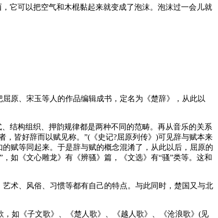
西，它可以把空气和木棍黏起来就变成了泡沫。泡沫过一会儿就
把屈原、宋玉等人的作品编辑成书，定名为《楚辞》，从此以
式、结构组织、押韵规律都是两种不同的范畴。再从音乐的关系
，皆好辞而以赋见称。”(《史记?屈原列传》)可见辞与赋本来
如的赋等同起来。于是辞与赋的概念混淆了，从此以后，屈原的
，如《文心雕龙》有《辨骚》篇，《文选》有“骚”类等。这和
、艺术、风俗、习惯等都有自己的特点。与此同时，楚国又与北
歌，如《子文歌》、《楚人歌》、《越人歌》、《沧浪歌》(见