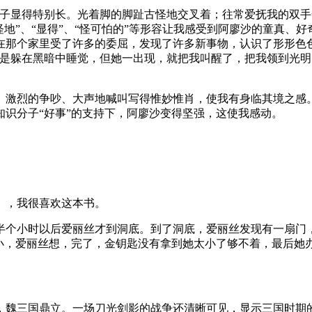
子显得特别长。光着脚的脚趾古怪地交叉着；往常爱抚我的双手
怪地”、“显得”、“怪可怕的”等形容让我感受到阿廖沙的童真、
在那个家里受了许多的委屈，发现了许多新事物，认识了形形色
是躲在黑暗中睡觉，但她一出现，就把我叫醒了，把我领到光明
、激烈的争吵、大声地喊叫写得惟妙惟肖，使我有身临其境之感
识分子“好事”的支持下，阿廖沙变得坚强，这使我感动。
》，我很喜欢这本书。
半个小时以后爱丽丝才到洞底。到了洞底，爱丽丝发现有一扇门
很小，爱丽丝想，完了，金钥匙没有拿到她太小了够不着，最后她
，魏三国鼎立。一场刀光剑影的战争还清晰可见，显示三国时期