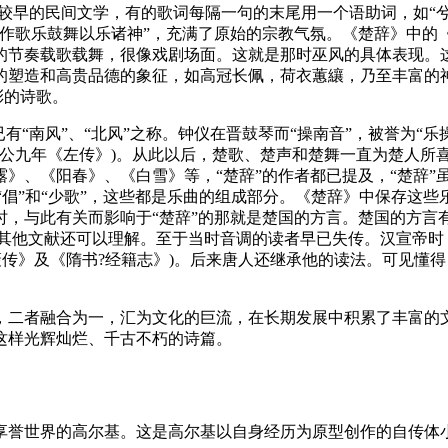
较早的民间文学，有的歌词每隔一句的末尾用一个语助词，如“兮
“作歌乐鼓舞以乐诸神”，充满了原始的宗教气氛。《楚辞》中的
的节奏载歌载舞，很像戏剧场面。这就是那时巫风的具体表现。
的塑造和高贵品德的象征，如高冠长佩，荷衣蕙纕，乃至丰富的
彩的诗歌。
有“南风”、“北风”之称。钟仪在晋鼓琴而“操南音”，被誉为“乐
成公九年《左传》)。从此以后，楚歌、楚声和楚舞一直为楚人所
》、《阳春》、《白雪》等，“楚辞”的作者都已提及，“楚辞”
有“倡”和“少歌”，这些都是乐曲的组成部分。《楚辞》中保存这
时，与此有关而影响于“楚辞”的那就是楚国的方言。楚国的方言
参考古注及其他文献还可以理解。至于当时音调的读者早已失传。汉宣
王褒传》及《隋书?经籍志》)。后来唐人还继承他的读法。可见
，二者融合为一，汇为文化的巨流，在长期发展中积累了丰富的
这样光辉灿烂、千古不朽的诗篇。
享誉世界的高尔基。这是高尔基以自身经历为原型创作的自传体