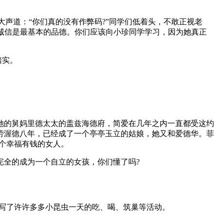
。
大声道：“你们真的没有作弊码?”同学们低着头，不敢正视老
讲诚信是最基本的品德。你们应该向小珍同学学习，因为她真正
踏实。
她的舅妈里德太太的盖兹海德府，简爱在几年之内一直都受这约
劳渥德八年，已经成了一个亭亭玉立的姑娘，她又和爱德华。菲
个幸福有钱的女人。
完全的成为一个自立的女孩，你们懂了吗?
面写了许许多多小昆虫一天的吃、喝、筑巢等活动。