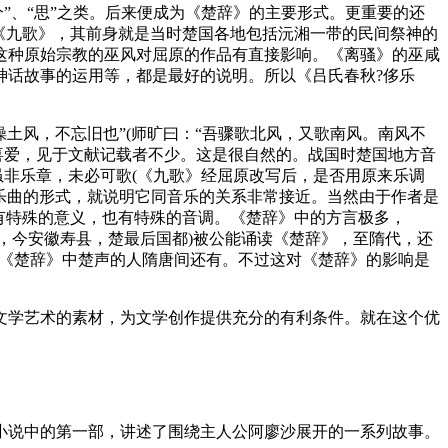
”、“思”之类。后来便成为《楚辞》的主要形式。更重要的还
《九歌》，其前身就是当时楚国各地包括沅湘一带的民间祭神的
这种原始宗教的巫风对屈原的作品有直接影响。《离骚》的巫咸
神话故事的运用等，都是最好的说明。所以《吕氏春秋?侈乐
操土风，不忘旧也”(师旷曰：“吾骤歌北风，又歌南风。南风不
喜爱，见于文献记载者不少。这是很自然的。战国时楚国地方音
虽非乐章，未必可歌(《九歌》经屈原改写后，是否用原来乐调
些乐曲的形式，就说明它同音乐的关系非常接近。当然由于作者是
有特殊的意义，也有特殊的音调。《楚辞》中的方言极多，
帝时，今安徽寿县，楚最后国都)被公能诵读《楚辞》，至隋代，还
懂得《楚辞》中楚声的人隋唐间还有。不过这对《楚辞》的影响是
文学艺术的素材，为文学创作提供充分的有利条件。就在这个优
小说中的第一部，讲述了围绕主人公阿廖沙展开的一系列故事。