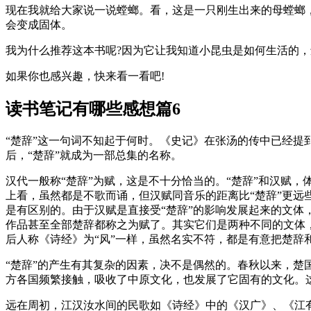
现在我就给大家说一说螳螂。看，这是一只刚生出来的母螳螂，
会变成固体。
我为什么推荐这本书呢?因为它让我知道小昆虫是如何生活的，
如果你也感兴趣，快来看一看吧!
读书笔记有哪些感想篇6
“楚辞”这一句词不知起于何时。《史记》在张汤的传中已经
后，“楚辞”就成为一部总集的名称。
汉代一般称“楚辞”为赋，这是不十分恰当的。“楚辞”和汉赋
上看，虽然都是不歌而诵，但汉赋同音乐的距离比“楚辞”更远
是有区别的。由于汉赋是直接受“楚辞”的影响发展起来的文
作品甚至全部楚辞都称之为赋了。其实它们是两种不同的文体，
后人称《诗经》为“风”一样，虽然名实不符，都是有意把楚辞
“楚辞”的产生有其复杂的因素，决不是偶然的。春秋以来，
方各国频繁接触，吸收了中原文化，也发展了它固有的文化。这
远在周初，江汉汝水间的民歌如《诗经》中的《汉广》、《江