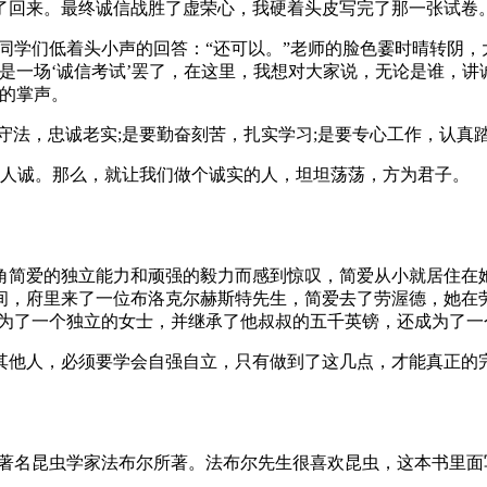
了回来。最终诚信战胜了虚荣心，我硬着头皮写完了那一张试卷
同学们低着头小声的回答：“还可以。”老师的脸色霎时晴转阴，
是一场‘诚信考试’罢了，在这里，我想对大家说，无论是谁，
烈的掌声。
守法，忠诚老实;是要勤奋刻苦，扎实学习;是要专心工作，认真
则人诚。那么，就让我们做个诚实的人，坦坦荡荡，方为君子。
角简爱的独立能力和顽强的毅力而感到惊叹，简爱从小就居住在
间，府里来了一位布洛克尔赫斯特先生，简爱去了劳渥德，她在
成为了一个独立的女士，并继承了他叔叔的五千英镑，还成为了一
其他人，必须要学会自强自立，只有做到了这几点，才能真正的
国著名昆虫学家法布尔所著。法布尔先生很喜欢昆虫，这本书里