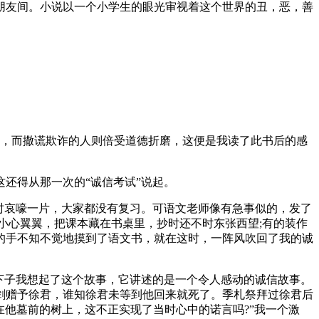
朋友间。小说以一个小学生的眼光审视着这个世界的丑，恶，善
然，而撒谎欺诈的人则倍受道德折磨，这便是我读了此书后的感
还得从那一次的“诚信考试”说起。
时哀嚎一片，大家都没有复习。可语文老师像有急事似的，发了
小心翼翼，把课本藏在书桌里，抄时还不时东张西望;有的装作
的手不知不觉地摸到了语文书，就在这时，一阵风吹回了我的诚
下子我想起了这个故事，它讲述的是一个令人感动的诚信故事。
剑赠予徐君，谁知徐君未等到他回来就死了。季札祭拜过徐君后
在他墓前的树上，这不正实现了当时心中的诺言吗?”我一个激