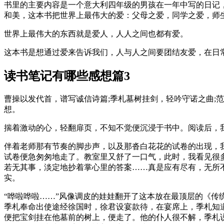
书里的主要内容是一个意大利四年级的男孩在一年中写的日记
和美，这本书把世界上最伟大的爱：父母之爱，同学之爱，师
世界上最伟大的东西就是爱人，人人之间也都有爱。
这本书是想通过爱来告诉我们，人与人之间要团结友爱，在日
读书笔记有哪些感想篇3
曹操以发代首，谱写诚信诗篇;季札墓树挂剑，轻吟守诺之曲;
想。
揣着激动的心，轻翻扉页，不知不觉便沉浸于书中。阅读后，
伴着老师那有节奏的脚步声，以及那沓白花花的试卷的出现，
试卷便急匆匆地走了。教室里又舒了一口气，此时，我看见很多
若无其事，淡定地抄着掌心里的答案……真是应有尽有，无所
实。
“哗啦哗啦……”风像调皮的娃娃翻开了这本放在最顶层的《
季札奉命出使途经徐国时，徐君设宴款待，在宴席上，季札知
便把宝剑挂在他墓前的树上，便走了。他的仆人很不解，季札说