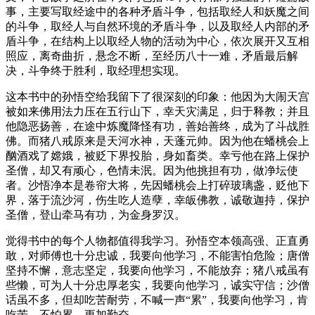
事，主要写取经途中的各种矛盾斗争，包括取经人和妖魔之间
的斗争，取经人与自然环境的矛盾斗争，以及取经人内部的矛
盾斗争，在结构上以取经人物的活动为中心，依次展开又互相
照应，离奇曲折，悬念不断，至经历八十一难，矛盾最后解
决，斗争终于胜利，取经理想实现。
这本书中的孙悟空给我留下了很深刻的印象：他因为大闹天宫
被如来佛用法力压在五行山下，幸天灾满足，归于释教；并且
他隐恶扬善，在途中炼魔降怪有功，善始善终，成为了斗战胜
佛。而猪八戒原来是天河水神，天蓬元帅。因为他在蟠桃会上
酗酒戏了嫦娥，被贬下界投胎，身如畜类。幸亏他在路上保护
圣僧，却又有顽心，色情未泯。因为他挑担有功，做净坛使
者。沙悟净本是卷帘大将，先因蟠桃会上打碎玻璃盏，贬他下
界，落于流沙河，伤生吃人造孽，幸皈佛教，诚敬迦持，保护
圣僧，登山牵马有功，为金身罗汉。
觉得书中的每个人物都值得我学习。孙悟空本领高强、正直勇
敢，对师傅也十分忠诚，我要向他学习，不能害怕危险；唐僧
坚持不懈，意志坚定，我要向他学习，不能放弃；猪八戒虽有
些懒，可为人十分忠厚老实，我要向他学习，诚实守信；沙僧
话虽不多，但却吃苦耐劳，不喊一声“累”，我要向他学习，肯
吃苦，不怕累，更加勤奋。