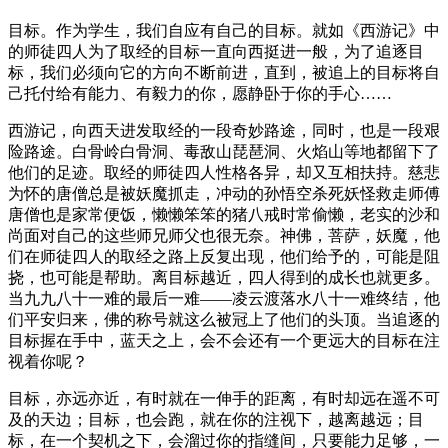
目标。作为学生，我们自应有自己的目标。就如《西游记》中
的师徒四人为了取经的目标一直向西挺进一般，为了追逐目
标，我们必须向它的方向不断前进，直到，被追上的目标将自
己托付给有能力、有毅力的你，愿静卧于你的手心……
西游记，向西天进发取经的一段奇妙路途，同时，也是一段艰
险路途。白骨岭白骨洞、毒敌山琵琶洞、火焰山等地都留下了
他们的足迹。取经的师徒四人性格各异，却又互相扶持。慈悲
为怀的唐僧总是被妖魔抓走，冲动的孙悟空杀死妖怪救走师傅
唐僧也是家常便饭，懒懒笨笨的猪八戒时常偷懒，老实的沙和
尚面对自己的这些师兄师父也很无奈。神佛，菩萨，妖魔，他
们在师徒四人的取经之路上反复出现，他们给予的，可能是阻
挠，也可能是帮助。离目标越近，四人得到的成长也就更多。
当九九八十一难的最后一难——凌云渡落水八十一难终结，他
们平安归来，佛的称号就这么被冠上了他们的头顶。当追逐的
目标握在手中，蓝天之上，会不会还有一个更远大的目标在注
视着你呢？
目标，亦远亦近，有时就在一伸手的距离，有时却远在遥不可
及的天边；目标，也会跑，就在你的注视下，越离越远；目
标，在一个契机之下，会溜过你的指缝间，只要能力足够，一