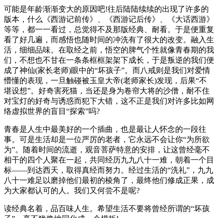
可能是年龄渐渐变大的原因吧!往后陆陆续续的出现了许多的
版本，什么《西游记前传》、《西游记后传》、《大话西游》
等等，都一一看过，总觉得不及那版经典、耐看。于是便重复
看了好几遍，而感悟也随时间的冲洗有了很大的改变。融入生
活，细细品味。在取经之前，悟空的脾气个性就像青春期的我
们，不想也不甘在一条条框框架架下成长，于是叛逆的我们便
成了神仙(家长老师)眼中的“坏孩子”。而八戒则是我们对爱情
懵懂的表现，一旦触碰被玉皇大帝(老师家长)发现，后果“不
堪设想”。好奇害死猫，当还是身为卷帘大将的沙僧，耐不住
对宝灯的好奇与诱惑而犯下大错，这不正是我们对许多比如网
络虚拟世界的盲目“探索”吗?
青春是人生中最美好的一个插曲，也是最让人怀念的一段往
事。可是生活却是一位严厉的老者，它永远不会让你“为所欲
为”。随着时间的流逝，观音菩萨特意的安排，让这曾经毫不
相干的四个人聚在一起，共同经历九九八十一难，朝着一个目
标——到达西天，取得真经而努力。经过生活的“洗礼”，九九
八十一难足以磨掉他们最初的棱角了，最终他们修成正果，成
为大家都认可的人。我们又何尝不是呢?
读经典名着，品百味人生。希望生活不要将曾经所谓的“坏孩