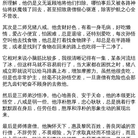
所理解，他仍是义无返顾地将他们扫除。哪怕事后又被各路神
仙将妖魔领了回去，甚至招致唐僧狠心驱逐，除害护航之心全
不曾改。
其次是二师兄猪八戒。他贪财好色，有着一身毛病，好吃懒
惰，爱占小便宜，怕困难，总是退缩，还特别爱吃，每次孙悟
空叫他去找食物，他总是打着找食物牌子，却总是在半路睡
觉，或者是找到了食物在回来的路上也吃得一干二净了。
它相对来说小脑筋比较多，我很清晰记得有一集，某条河流结
了冰，但这样马就不容易前行了，当大家都在困扰之时，猪八
戒立即就说可以给马蹄裹上布，增加摩擦力。虽然他很贪吃，
但是也非常护主，丝毫不比孙悟空差，一旦唐僧有危险也会那
把九齿钉钯奋不顾身的去救他。
然后是三师弟沙悟净。他心地善良、安于天命，他的本领更比
悟空，八戒是弱一些。他淳朴憨厚，忠心耿耿，总是挑着行李
默默跟在身后，任劳任怨，憨厚和淳朴的形象生动的展现出
来。
最后是师傅唐僧。他胸怀天下，惠及黎民百姓，善良闵诚的苦
行僧，不辞劳苦，不畏艰险，为了求取真经而不惜远行，而且