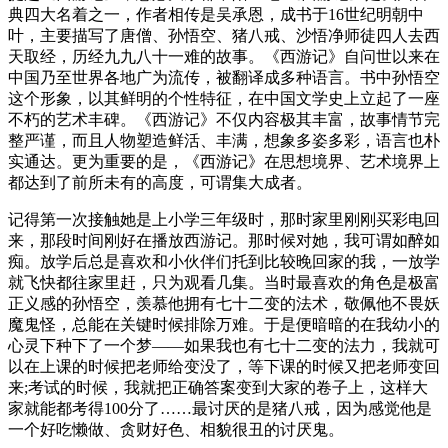
典四大名着之一，作者相传是吴承恩，成书于16世纪明朝中
叶，主要描写了唐僧、孙悟空、猪八戒、沙悟净师徒四人去西
天取经，历经九九八十一难的故事。《西游记》自问世以来在
中国乃至世界各地广为流传，被翻译成多种语言。书中孙悟空
这个形象，以其鲜明的个性特征，在中国文学史上立起了一座
不朽的艺术丰碑。《西游记》不仅内容极其丰富，故事情节完
整严谨，而且人物塑造鲜活、丰满，想象多姿多彩，语言也朴
实通达。更为重要的是，《西游记》在思想境界、艺术境界上
都达到了前所未有的高度，可谓集大成者。
记得第一次接触她是上小学三年级时，那时家里刚刚买彩电回
来，那段时间刚好在播放西游记。那时候对她，我可谓如醉如
痴。放学后总是喜欢和小伙伴们托到比较晚回家的我，一放学
就飞快都往家里赶，只为观看几集。当时最喜欢的角色是极富
正义感的孙悟空，羡慕他拥有七十二变的法术，敬佩他不畏妖
魔鬼怪，总能在关键时候排除万难。于是便暗暗的在我幼小的
心灵下种下了一个梦——如果我也有七十二变的法力，我就可
以在上课的时候把老师给变没了，等下课的时候又把老师变回
来;考试的时候，我就把正确答案变到大家的卷子上，这样大
家就能都考得100分了……最讨厌的是猪八戒，因为感觉他是
一个好吃懒做、贪财好色、相貌很丑的讨厌鬼。