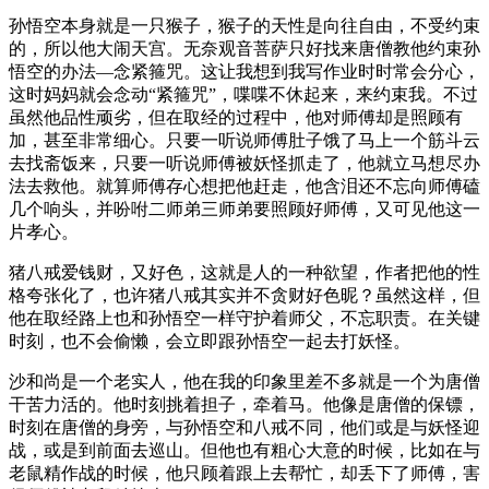
孙悟空本身就是一只猴子，猴子的天性是向往自由，不受约束
的，所以他大闹天宫。无奈观音菩萨只好找来唐僧教他约束孙
悟空的办法—念紧箍咒。这让我想到我写作业时时常会分心，
这时妈妈就会念动“紧箍咒”，喋喋不休起来，来约束我。不过
虽然他品性顽劣，但在取经的过程中，他对师傅却是照顾有
加，甚至非常细心。只要一听说师傅肚子饿了马上一个筋斗云
去找斋饭来，只要一听说师傅被妖怪抓走了，他就立马想尽办
法去救他。就算师傅存心想把他赶走，他含泪还不忘向师傅磕
几个响头，并吩咐二师弟三师弟要照顾好师傅，又可见他这一
片孝心。
猪八戒爱钱财，又好色，这就是人的一种欲望，作者把他的性
格夸张化了，也许猪八戒其实并不贪财好色昵？虽然这样，但
他在取经路上也和孙悟空一样守护着师父，不忘职责。在关键
时刻，也不会偷懒，会立即跟孙悟空一起去打妖怪。
沙和尚是一个老实人，他在我的印象里差不多就是一个为唐僧
干苦力活的。他时刻挑着担子，牵着马。他像是唐僧的保镖，
时刻在唐僧的身旁，与孙悟空和八戒不同，他们或是与妖怪迎
战，或是到前面去巡山。但他也有粗心大意的时候，比如在与
老鼠精作战的时候，他只顾着跟上去帮忙，却丢下了师傅，害