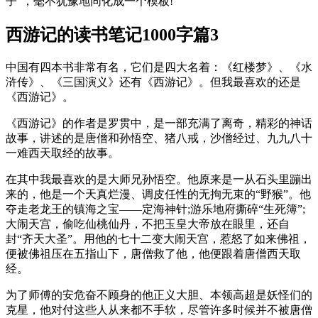
子”，毫不犹豫地同化成一个模板!
西游记的读书笔记1000字篇3
中国有四本书非常有名，它们是四大名着：《红楼梦》、《水
浒传》、《三国演义》还有《西游记》。但我最喜欢的还是
《西游记》。
《西游记》的作者是罗贯中，是一部充满了离奇，精彩的神话
故事，讲述的是唐僧和孙悟空、猪八戒，沙僧经过、九九八十
一难西天取经的故事。
在其中我最喜欢的是大师兄孙悟空。他原来是一从石头里蹦出
来的，他是一个天真烂漫、调皮任性的无拘无束的“野猴”。他
夺走老龙王的镇海之宝——定海神针;游乐地府撕碎“生死簿”;
大闹天宫，偷吃仙桃仙丹，不把玉皇大帝放在眼里，还自
封“齐天大圣”。用他的七十二变大闹天宫，惹怒了如来佛祖，
便被佛祖压在五指山下，唐僧救了他，他便跟着唐僧西天取
经。
为了师傅的安危奋不顾身的他正义大胆、本领高超是妖怪们的
克星，他对付这些人从来都不手软，尽管许多时候并不被唐僧