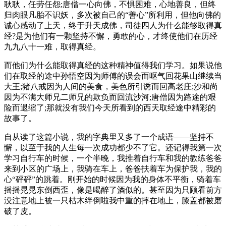
耿耿，任劳任怨;唐僧一心向佛，不惧困难，心地善良，但终
归肉眼凡胎不识妖，多次被自己的“善心”所利用，但他向佛的
诚心感动了上天，终于升天成佛，司徒四人为什么能够取得真
经?是为他们有一颗坚持不懈，勇敢的心，才终使他们在历经
九九八十一难，取得真经。
而他们为什么能取得真经的这种精神值得我们学习。如果说他
们在取经的途中孙悟空因为师傅的误会而呕气回花果山继续当
大王;猪八戒因为人间的美食，美色所引诱而回高老庄;沙和尚
因为不满大师兄二师兄的欺负而回流沙河;唐僧因为路途的艰
险而退缩了;那就没有我们今天所看到的西天取经途中精彩的
故事了。
自从读了这篇小说，我的字典里又多了一个成语——坚持不
懈，以至于我的人生每一次成功都少不了它。还记得我第一次
学习自行车的时候，一个半晚，我推着自行车和我的教练爸爸
来到小区的广场上，我骑在车上，爸爸扶着车为保护我，我的
心“砰砰”的跳着。刚开始的时候因为我的身体不平衡，骑着车
摇摇晃晃东倒西歪，像是喝醉了酒似的。甚至因为只顾看前方
没注意地上被一只枯木绊倒啦我中重的摔在地上，膝盖都被磨
破了皮。