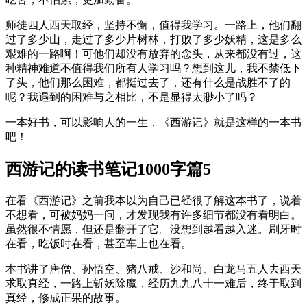
师徒四人西天取经，坚持不懈，值得我学习。一路上，他们翻
过了多少山，走过了多少片树林，打败了多少妖精，这是多么
艰难的一路啊！可他们却没有放弃的念头，从来都没有过，这
种精神难道不值得我们所有人学习吗？想到这儿，我不禁低下
了头，他们那么困难，都挺过去了，还有什么是战胜不了的
呢？我遇到的困难与之相比，不是显得太渺小了吗？
一本好书，可以影响人的一生，《西游记》就是这样的一本书
吧！
西游记的读书笔记1000字篇5
在看《西游记》之前我本以为自己已经很了解这本书了，说着
不想看，可被妈妈一问，才发现我有许多细节都没有看明白。
虽然很不情愿，但还是翻开了它。没想到越看越入迷。刷牙时
在看，吃饭时在看，甚至车上也在看。
本书讲了唐僧、孙悟空、猪八戒、沙和尚、白龙马五人去西天
求取真经，一路上斩妖除魔，经历九九八十一难后，终于取到
真经，修成正果的故事。