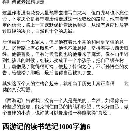
得师傅被老鼠精掳走。
这里作者没有花费大量笔墨去描写白龙马，但白龙马也不忘使
命，下定决心是要带着唐僧走过这一段取经的路程，他有着坚
定的信念，路上一直默默保护着唐僧师徒，从没有退缩过放弃
过取经的决心，自然也十分的忠诚。
唐僧虽是一个出家人，但是他有着比平常的和尚更坚强的意
志。尽管路上有妖魔鬼怪，他也不敢怠慢，坚持着要去西天取
经。他很善良，但有时候善良也给他带来了麻烦。像在山里遇
到红孩儿的时候，红孩儿变成了一个小孩子，把自己绑在树
上，唐僧见了觉得很可怜，便起了怜悯之心，不听孙悟空的劝
告，给他松了绑吧，最后害得自己被抓了去。
其实这五个人的性格合起来，就相当于历史上真正唐僧——玄
奘的真实写照。
《西游记》告诉我：没有一个人是完美的，当然，如果你有一
种坚强的意志，能克制住自己的情绪和欲望，约束好自己，做
个自律的小孩，也许就可以像唐僧一样能取得“真经”。
西游记的读书笔记1000字篇6