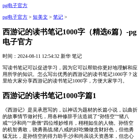
pg电子官方
pg电子官方
>
短美文
>
笔记
>
西游记的读书笔记1000字（精选6篇）-pg
电子官方
时间：
2024-08-11 12:54:32
新华
笔记
写读书笔记可以促进学习，因为它可以帮助你更好地理解和应
用所学的知识。怎么写出优秀的西游记的读书笔记1000字？这
里给大家分享西游记的读书笔记1000字，方便大家学习。
西游记的读书笔记1000字篇1
《西游记》是吴承恩写的，以神话为题材的长篇小说，以曲折
的故事情节做衬托，用各种修辞手法造就了“孙悟空”“猪八
戒”“沙和尚”“唐僧”四位维妙维肖，栩栩如生的人物。孙悟空
的机智勇敢，骁勇善战;猪八戒的好吃懒做贪财好色，但他勇
猛无比，是孙悟空的得力助手;沙和尚虽说天资愚笨，但忠心