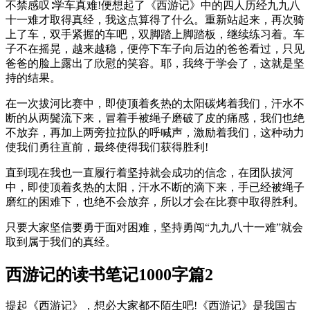
不禁感叹∶学车真难!便想起了《西游记》中的四人历经九九八
十一难才取得真经，我这点算得了什么。重新站起来，再次骑
上了车，双手紧握的车吧，双脚踏上脚踏板，继续练习着。车
子不在摇晃，越来越稳，便停下车子向后边的爸爸看过，只见
爸爸的脸上露出了欣慰的笑容。耶，我终于学会了，这就是坚
持的结果。
在一次拔河比赛中，即使顶着炙热的太阳碳烤着我们，汗水不
断的从两鬓流下来，冒着手被绳子磨破了皮的痛感，我们也绝
不放弃，再加上两旁拉拉队的呼喊声，激励着我们，这种动力
使我们勇往直前，最终使得我们获得胜利!
直到现在我也一直履行着坚持就会成功的信念，在团队拔河
中，即使顶着炙热的太阳，汗水不断的滴下来，手已经被绳子
磨红的困难下，也绝不会放弃，所以才会在比赛中取得胜利。
只要大家坚信要勇于面对困难，坚持勇闯“九九八十一难”就会
取到属于我们的真经。
西游记的读书笔记1000字篇2
提起《西游记》，想必大家都不陌生吧!《西游记》是我国古