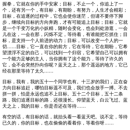
握拳，它就在你的手中安家；目标，不止一个，你追上了一
个，还有另一个，有目标，有期盼，有努力，人生才会精彩；
目标，在追逐的过程中，它也会使你迷茫，但请不要停下脚
步，继续向目标的方向奔跑，才有可能追上目标；目标，它就
是一个千变万化的小妖精，随时会变化，也会到处游逛，一会
儿在这，一会在那，闪烁不定，等待着，有谁能把它抓住；目
标，是支持一个人前进的动力；目标，可以改变一个人的一
切……目标，它一直在你的前方，它在等待，它在期盼，它希
望漂浮不定的自己，可以找到一个归宿，它希望自己可以拥有
一个能力足够的主人，当你拥有了这个能力，等待了许久的
它，会不会突然扑向你呢？蓝天之上，那个遥远的地方，它已
经在那里等待了太久……
目标，我有，我的五十一个同学也有。十三岁的我们，正在奋
力向目标追赶，哪怕目标遥不可及，我们也会放手一搏。不去
拼一拼，怕是永远也追不上目标。五十二个目标，五十二条
路，我们追逐目标的路，还很漫长。仰望蓝天，白云飞过。蓝
天之上，我的目标，你是否还在等待……
有空的话，有目标的话，就抬头看一看蓝天吧。说不定，等待
已久的，你的目标，也在偷偷的看着你，等着你呀……