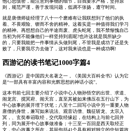
他心思缜密，能注意到事物的细节，自我要求严格，坚持原
则，规范严谨，善于发现问题，低调不张扬，遵守时间。
就是唐僧师徒经理了八十一个磨难有让我联想到了他们的执
着、不畏艰险、锲而不舍的精神。这着实是一种值得我们学习
的精神。再想想自己的半途而废、虎头蛇尾，我不禁惭愧自己
当初为何不能像他们一样坚持到底呢?也许这就是我所缺少
的，只要我能把一件事情从头做到尾，不管我是成功了还是失
败了，只要我尽力去做了，这对我来说也是一种成功啊!
西游记的读书笔记1000字篇4
《西游记》是中国四大名著之一，《美国大百科全书》认为它
是“一部具有丰富内容和光辉思想的神话小说”。
这本书前七回主要介绍了小说中心人物孙悟空的出世、求道、
闹龙宫、搅冥府、闹天宫，直至其被如来佛压在五行山下，为
中心故事的展开埋下伏笔；八至十二回写小说中另一重要人物
唐僧的身世，兼写如来说法、观音访僧、魏征斩龙、太宗入
冥，、玄奘奉诏取经，交代取经缘起，在结构上与前七回并
列，同为展开中心故事做准备；十三至一百回是西天取经正
文，中心故事之所在，其间包括41个具有相对独立的中短篇故