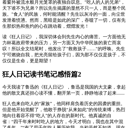
着窗外被流水般月光笼罩的夜独自叹息。"吃人的人的兄弟"，
天下谁不为兄弟？所以先生揭露的显然不只一人，而是整个民
族。"食人"的民族，何时能清醒？先生以灰冷的一面，向尘世
发泄着愤懑。然而，黑暗是如此的深广，吞噬了一切，仅有先
生那炽热和焦灼的心在跳动着，熠熠发光！
读《狂人日记》，我深切体会到先生内心的痛苦。一方面他无
力杯葛政府带来的压力，另一方面又为中华民族的衰亡而哀
叹！所以全文结尾时，他发出了"救救孩子……"的呼唤。先生
宁可燃烧自我，把光亮留给孩子们，因为那不仅仅是孩子，不
仅仅是生命，更是期望！
狂人日记读书笔记感悟篇2
今天我读了鲁迅的《狂人日记》，鲁迅是我国的大文豪，拿起
他的散文真还担心读不懂，翻开第一页，静静地读了起来.......
狂人也来自吃人的“家族”，他同样肩负着历史的因袭的重担。
但是他开始觉醒了，他敢于挣脱“从来如此”的传统束缚，热烈
地向往着容不得“吃人”的人存在的新时代。他真诚的自
省：“四千年来时时吃人的地方，今天才明白，我也在其中混
了多年。”“有了四千年吃人履历的我，当初虽然不知道，现在