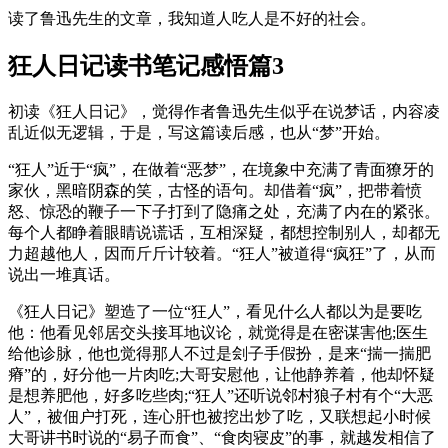
读了鲁迅先生的文章，我知道人吃人是不好的社会。
狂人日记读书笔记感悟篇3
初读《狂人日记》，觉得作者鲁迅先生似乎在说梦话，内容凌
乱近似无逻辑，于是，写这篇读后感，也从“梦”开始。
“狂人”近于“疯”，在做着“恶梦”，在境象中充满了青面獠牙的
家伙，黑暗阴森的笑，古怪的语句。却借着“疯”，把带着愤
怒、惊恐的鞭子一下子打到了隐痛之处，充满了内在的紧张。
每个人都睁着眼睛说谎话，互相深疑，都想控制别人，却都无
力超越他人，因而斤斤计较着。“狂人”被道得“疯狂”了，从而
说出一堆真话。
《狂人日记》塑造了一位“狂人”，看见什么人都以为是要吃
他：他看见邻居交头接耳地议论，就觉得是在密谋害他;医生
给他诊脉，他也觉得那人不过是刽子手假扮，是来“揣一揣肥
瘠”的，好分他一片肉吃;大哥安慰他，让他静养着，他却怀疑
是想养肥他，好多吃些肉;“狂人”还听说邻村狼子村有个“大恶
人”，被佃户打死，连心肝也被挖出炒了吃，又联想起小时候
大哥讲书时说的“易子而食”、“食肉寝皮”的事，就越发相信了