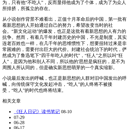
为，只有他“不吃人”，反而显得他成为了个体，成为了为众人
所排挤，所孤立的存在。
从小说创作背景不难看出，正值十月革命后的中国，第一批有
着新思想的人开始通过自己的努力，希望改变当时的社
会。“新文化运动”的爆发，也正是这批有着新思想的人有力的
抗争。然而，有着几千年封建历史的中国，不光是制度，其实
连老百姓也一样，在几千年的思维惯性下，想要扭转过来是非
常困难的，需要付出巨大的代价。封建社会统治下的时代，俨
然成为了鲁迅笔下“四千年吃人的时代”，“狂人”之所以叫“狂
人”，是因为他和别人不同，所以他的'思想是疯狂的，是不为
周围人所认同的，但是确实新思想萌芽的一个真实缩影。
小说最后发出的呼喊，也正是新思想的人群对旧中国发出的呼
喊，向传统保守文化发起冲击，“吃人”的人终将不被接
受，“吃人”的时代也终将结束。
相关文章
《狂人日记》读书笔记
08-10
07-29
06-28
06-17