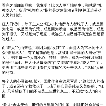
看完之后细细品味，我发现了比吃人更可怕的事，那就是“礼
教吃人”，所谓“礼教吃人”指的是封建统治者剥削并压迫劳动
人民的利益。
狂人日记中，除了主人公“狂人”其他所有人都吃了人，或是因
为忠君，或是因为饥荒，或是因为孝道，或是因为憎恶，或是
为了报仇，又或是为了惩恶，就连狂人自己都不确定自己是否
吃过人。
而“狂人”的由来也并非因为他“发狂”了，而是因为它不同于大
众“普遍吃人”，有了超前的思想，故被那些平庸的人当做“狂
人”。书中每一个人都小心、猜疑、残杀，成为一种难以扼制
的恶性循环。狂人还从每页的“仁义道德”中看出“吃人”二字，
更表明了那些统治者顶着仁义道德的名号来吃人，“吃掉”人民
的利益。
每个人的心灵都被玷污。因此作者在篇尾写道：没吃过人的孩
子，或者还有？救救孩子......孩子的心灵是纯洁又美好的，“狂
人”只希望孩子们能不沾染上尘世的灰土，不延续“吃人”的习
惯。
“吃人”者本无错，可恨的是黑暗的旧中国。封建旧社会就像一