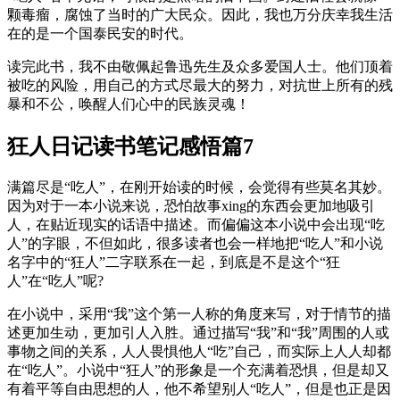
颗毒瘤，腐蚀了当时的广大民众。因此，我也万分庆幸我生活
在的是一个国泰民安的时代。
读完此书，我不由敬佩起鲁迅先生及众多爱国人士。他们顶着
被吃的风险，用自己的方式尽最大的努力，对抗世上所有的残
暴和不公，唤醒人们心中的民族灵魂！
狂人日记读书笔记感悟篇7
满篇尽是“吃人”，在刚开始读的时候，会觉得有些莫名其妙。
因为对于一本小说来说，恐怕故事xing的东西会更加地吸引
人，在贴近现实的话语中描述。而偏偏这本小说中会出现“吃
人”的字眼，不但如此，很多读者也会一样地把“吃人”和小说
名字中的“狂人”二字联系在一起，到底是不是这个“狂
人”在“吃人”呢?
在小说中，采用“我”这个第一人称的角度来写，对于情节的描
述更加生动，更加引人入胜。通过描写“我”和“我”周围的人或
事物之间的关系，人人畏惧他人“吃”自己，而实际上人人却都
在“吃人”。小说中“狂人”的形象是一个充满着恐惧，但是却又
有着平等自由思想的人，他不希望别人“吃人”，但是也正是因