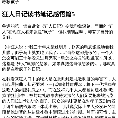
救救孩子……”
狂人日记读书笔记感悟篇5
鲁迅的第一篇白话文《狂人日记》令我印象深刻。里面的“狂
人”在现在人看来就是”疯子“，但我细细品味，却有了自身的
见解。
书中狂人说：“我三十年未见过明月，赵家的狗恶狠狠地看我
几眼，似乎马上就要吃了我了……”当然这都是假的，一个人
怎么可能三十年没见过月亮呢？狗怎么会见谁吃谁呢？所以，
这都是“狂人”疯癫的想象。如果真把这当做想象的话，那就真
的是在看疯子的日记。
在我看来狂人口中的吃人是在批判封建礼教制度的毒害下，人
们心理扭曲，却还要对下一代灌输封建理念，将下一代埋葬在
这吃人的封建礼教之中。而在这样几乎人人都被封建礼教“吃
掉”的社会中，被封建礼教毒害得太深的人们又要把未被污染
的人们拉进“吃人”的圈子。民众的愚昧更是在对孝子应割肉煮
了请生病的爷娘吃上体现出来。可以说实际上主人公发狂的阶
段是他短暂的从封建礼教中醒悟过来的时期。然而很可惜，主
人公的醒悟之语，在当时只被人误解为是发疯是所说的疯言疯