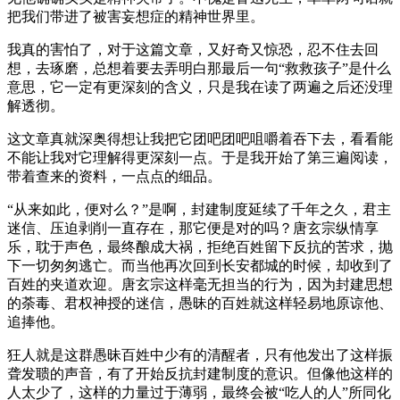
把我们带进了被害妄想症的精神世界里。
我真的害怕了，对于这篇文章，又好奇又惊恐，忍不住去回
想，去琢磨，总想着要去弄明白那最后一句“救救孩子”是什么
意思，它一定有更深刻的含义，只是我在读了两遍之后还没理
解透彻。
这文章真就深奥得想让我把它团吧团吧咀嚼着吞下去，看看能
不能让我对它理解得更深刻一点。于是我开始了第三遍阅读，
带着查来的资料，一点点的细品。
“从来如此，便对么？”是啊，封建制度延续了千年之久，君主
迷信、压迫剥削一直存在，那它便是对的吗？唐玄宗纵情享
乐，耽于声色，最终酿成大祸，拒绝百姓留下反抗的苦求，抛
下一切匆匆逃亡。而当他再次回到长安都城的时候，却收到了
百姓的夹道欢迎。唐玄宗这样毫无担当的行为，因为封建思想
的荼毒、君权神授的迷信，愚昧的百姓就这样轻易地原谅他、
追捧他。
狂人就是这群愚昧百姓中少有的清醒者，只有他发出了这样振
聋发聩的声音，有了开始反抗封建制度的意识。但像他这样的
人太少了，这样的力量过于薄弱，最终会被“吃人的人”所同化