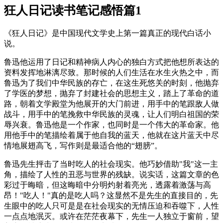
狂人日记读书笔记感悟篇1
《狂人日记》是中国现代文学史上第一篇真正的现代白话小
说。
鲁迅他运用了日记和精神病人内心的独白方式把他想所表达的
资料发挥地淋漓尽致。那时候的人们生活在水生火热之中，而
鲁迅为了我们中华民族的存亡，在这生死悠关的时刻，他抛弃
了学医的梦想，抛弃了封建社会的思想主义，踏上了革命的道
路，朝着文学殿堂为他展开的大门前进，用手中的笔跟敌人做
战斗，用手中的笔挽救中华民族的灵魂，让人们明白祖国的荣
辱兴衰。鲁迅他是一个作家，也同时是一个伟大的革命家。他
用他手中的笔描绘着属于他自我的蓝天，他就在这片蓝天中尽
情地展翅高飞，写作则是最适合他的“翅膀”。
鲁迅先生抨击了当时吃人的社会现实。他巧妙借助"我"这一主
角，描绘了人性的丑恶与世界的残缺。说实话，这篇文章的色
彩过于晦暗，但这晦暗中分明灼射着亮光，透露着激荡与高
昂！"吃人！"真的是吃人吗？这显然不是先生的直接目的，先
生眼中的吃人只可是是在社会现实的无情压迫和吞噬下，人性
一点点地泯灭。或许在茫茫夜幕下，先生一人独立于窗前，望