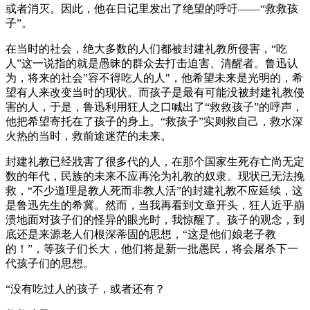
或者消灭。因此，他在日记里发出了绝望的呼吁——“救救孩
子”。
在当时的社会，绝大多数的人们都被封建礼教所侵害，“吃
人”这一说指的就是愚昧的群众去打击迫害、清醒者。鲁迅认
为，将来的社会"容不得吃人的人"，他希望未来是光明的，希
望有人来改变当时的现状。而孩子是最有可能没被封建礼教侵
害的人，于是，鲁迅利用狂人之口喊出了“救救孩子”的呼声，
他把希望寄托在了孩子的身上。“救孩子”实则救自己，救水深
火热的当时，救前途迷茫的未来。
封建礼教已经戕害了很多代的人，在那个国家生死存亡尚无定
数的年代，民族的未来不应再沦为礼教的奴隶。现状已无法挽
救，“不少道理是教人死而非教人活”的封建礼教不应延续，这
是鲁迅先生的希冀。然而，当我再看到文章开头，狂人近乎崩
溃地面对孩子们的怪异的眼光时，我惊醒了。孩子的观念，到
底还是来源老人们根深蒂固的思想，“这是他们娘老子教
的！”，等孩子们长大，他们将是新一批愚民，将会屠杀下一
代孩子们的思想。
“没有吃过人的孩子，或者还有？