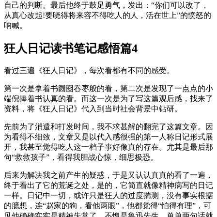
自己的判断。最后他终于鼓足勇气，发出：“你们可以改了，
从真心改起!要晓得将来容不得吃人的人，活在世上”的愤怒的
呐喊。
狂人日记读书笔记感悟篇4
看过三遍《狂人日记》，每次看都有不同的感受。
第一次是拿着书囫囵吞枣般的看，第二次是发现了一点点的小
端倪捧着书认真的看。而这一次是为了写这篇观后感，找来了
资料，将《狂人日记》代入到当时社会背景中钻研。
先前为了消遣和打发时间，我不求甚解的翻完了这篇文章。因
为看得不细致，文章又是以代入感很强的第一人称日记形式展
开，我甚至觉得吃人这一档子事好像真的存在。尤其是最后那
句“救救孩子”，看得我胆战心惊，细思极恐。
后来为解决我之前产生的疑惑，于是又认认真真的看了一遍，
终于看出了它的荒诞之处，是的，它简直就像精神病写的日记
一样。日记中一切，或许只是狂人的过度揣测，没有事实根据
的臆想，连“赵家的狗，看他两眼”，他都觉得“怕得有理”，可
见他确确实实是精神失常了。不愧是鲁迅先生，单单两句话就