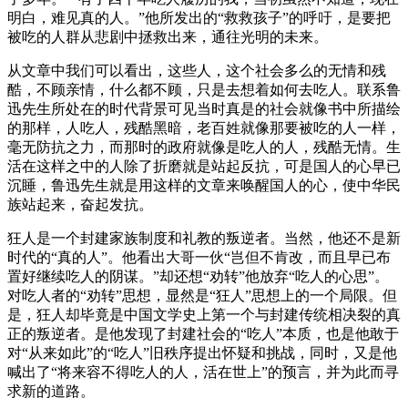
明白，难见真的人。”他所发出的“救救孩子”的呼吁，是要把
被吃的人群从悲剧中拯救出来，通往光明的未来。
从文章中我们可以看出，这些人，这个社会多么的无情和残
酷，不顾亲情，什么都不顾，只是去想着如何去吃人。联系鲁
迅先生所处在的时代背景可见当时真是的社会就像书中所描绘
的那样，人吃人，残酷黑暗，老百姓就像那要被吃的人一样，
毫无防抗之力，而那时的政府就像是吃人的人，残酷无情。生
活在这样之中的人除了折磨就是站起反抗，可是国人的心早已
沉睡，鲁迅先生就是用这样的文章来唤醒国人的心，使中华民
族站起来，奋起发抗。
狂人是一个封建家族制度和礼教的叛逆者。当然，他还不是新
时代的“真的人”。他看出大哥一伙“岂但不肯改，而且早已布
置好继续吃人的阴谋。”却还想“劝转”他放弃“吃人的心思”。
对吃人者的“劝转”思想，显然是“狂人”思想上的一个局限。但
是，狂人却毕竟是中国文学史上第一个与封建传统相决裂的真
正的叛逆者。是他发现了封建社会的“吃人”本质，也是他敢于
对“从来如此”的“吃人”旧秩序提出怀疑和挑战，同时，又是他
喊出了“将来容不得吃人的人，活在世上”的预言，并为此而寻
求新的道路。