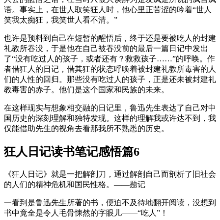
语。事实上，在世人取笑狂人时，他心里正苦涩的吟着“世人
笑我太痴狂，我笑世人看不清。”
也许是预料到自己在短暂的醒悟后，终于还是要被吃人的封建
礼教所吞没，于是他在自己被吞没前的最后一篇日记中发出
了“没有吃过人的孩子，或者还有？救救孩子……”的呼唤。作
者借狂人的日记，借其狂的状态呼唤着被封建礼教所毒害的人
们的人性的回归。那些没有吃过人的孩子，正是还未被封建礼
教毒害的赤子。他们是这个国家和民族的未来。
在这样现实与想象相交融的日记里，鲁迅先生表达了自己对中
国历史的深刻理解和独特发现。这样的理解我或许达不到，我
仅能借助先生的视角去看那我所不熟悉的历史。
狂人日记读书笔记感悟篇6
《狂人日记》就是一把解剖刀，通过解剖自己而剖析了旧社会
的人们的精神危机和国民性格。——题记
一看到是鲁迅先生所著的书，便迫不及待地翻开阅读，没想到
书中竟全是令人毛骨悚然的字眼儿——“吃人”！