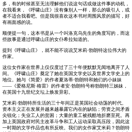
多，有的时候甚至无法理解他们说这句话或做这件事的动机，
在我看来，《呼啸山庄》没有像别人一样，那么的吸引人，或
者不适合我看吧。但是我很喜欢这本书对周围风景的描写，好
有画面感的说。
顺便提一句，这本书是从一个叫洛克乌先生的角度写的，而这
些故事是通过呼啸山庄的女仆希拉知道的。
提到《呼啸山庄》，就不能不说说艾米莉·勃朗特这位伟大的
作家。
这位女作家在世界上仅仅度过了三十年便默默无闻地离开了人
间。《呼啸山庄》奠定了她在英国文学史以及世界文学史上的
地位。她与《简爱》的作者夏洛蒂·勃朗特和她们的小妹妹
——《爱格尼斯·格雷》的作者安·勃朗特号称勃朗特三姊妹，
在英国十九世纪文坛上焕发异彩。
艾米莉·勃朗特所生活的三十年间正是英国社会动荡的时代。
资本主义正在发展并越来越暴露它内在的缺陷；劳资之间矛盾
尖锐化；失业工人的贫困；大量的童工被残酷地折磨至死。再
加上英国政府对民主改革斗争和工人运动采取高压段，因此这
一时期的文学作品也有所反映。我们的女作家艾米莉？勃朗特