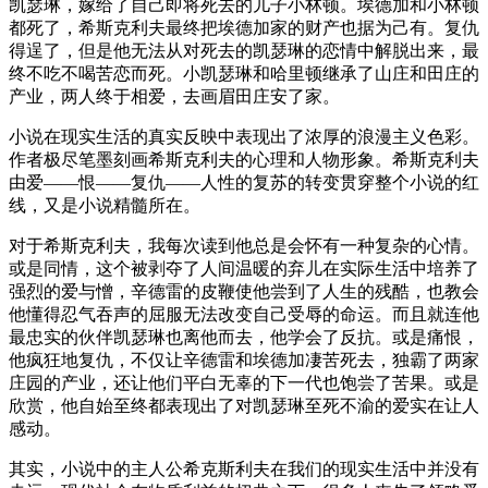
凯瑟琳，嫁给了自己即将死去的儿子小林顿。埃德加和小林顿
都死了，希斯克利夫最终把埃德加家的财产也据为己有。复仇
得逞了，但是他无法从对死去的凯瑟琳的恋情中解脱出来，最
终不吃不喝苦恋而死。小凯瑟琳和哈里顿继承了山庄和田庄的
产业，两人终于相爱，去画眉田庄安了家。
小说在现实生活的真实反映中表现出了浓厚的浪漫主义色彩。
作者极尽笔墨刻画希斯克利夫的心理和人物形象。希斯克利夫
由爱——恨——复仇——人性的复苏的转变贯穿整个小说的红
线，又是小说精髓所在。
对于希斯克利夫，我每次读到他总是会怀有一种复杂的心情。
或是同情，这个被剥夺了人间温暖的弃儿在实际生活中培养了
强烈的爱与憎，辛德雷的皮鞭使他尝到了人生的残酷，也教会
他懂得忍气吞声的屈服无法改变自己受辱的命运。而且就连他
最忠实的伙伴凯瑟琳也离他而去，他学会了反抗。或是痛恨，
他疯狂地复仇，不仅让辛德雷和埃德加凄苦死去，独霸了两家
庄园的产业，还让他们平白无辜的下一代也饱尝了苦果。或是
欣赏，他自始至终都表现出了对凯瑟琳至死不渝的爱实在让人
感动。
其实，小说中的主人公希克斯利夫在我们的现实生活中并没有