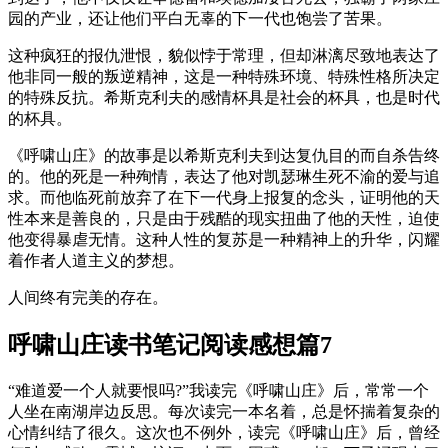
园的产业，还让他们平白无辜的下一代也饱尝了苦果。
这种疯狂的报仇泄恨，貌似悖于常理，但却淋漓尽致地表达了
他非同一般的叛逆精神，这是一种特殊环境、特殊性格所决定
的特殊反抗。希斯克利夫的感情杯具是社会的杯具，也是时代
的杯具。
《呼啸山庄》的故事是以希斯克利夫到达复仇目的而自杀告终
的。他的死是一种殉情，表达了他对凯瑟琳生死不渝的爱与追
求。而他临死前放弃了在下一代身上报复的念头，证明他的天
性本来是善良的，只是由于残酷的现实扭曲了他的天性，迫使
他变得暴虐无情。这种人性的复苏是一种精神上的升华，闪耀
着作者人道主义的梦想。
人间终有完美的存在。
呼啸山庄读书笔记阅读感想篇7
“难道爱一个人就要恨吗?”我读完《呼啸山庄》后，常常一个
人坐在南湖岸边反思。每次读完一本名着，总是怀揣着复杂的
心情纠结了很久。这次也不例外，读完《呼啸山庄》后，曾经