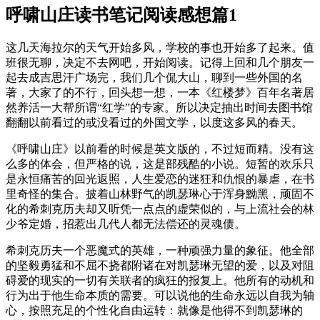
呼啸山庄读书笔记阅读感想篇1
这几天海拉尔的天气开始多风，学校的事也开始多了起来。值
班很无聊，决定不去网吧，开始阅读。记得上回和几个朋友一
起去成吉思汗广场完，我们几个侃大山，聊到一些外国的名
著，大家了的不行，回头想一想，一本《红楼梦》百年名著居
然养活一大帮所谓“红学”的专家。所以决定抽出时间去图书馆
翻翻以前看过的或没看过的外国文学，以度这多风的春天。
《呼啸山庄》以前看的时候是英文版的，不过短而精。没有这
么多的体会，但严格的说，这是部残酷的小说。短暂的欢乐只
是永恒痛苦的回光返照，人生爱恋的迷狂和仇恨的暴虐，在书
里奇怪的集合。披着山林野气的凯瑟琳心于浑身黝黑，顽固不
化的希刺克历夫却又听凭一点点的虚荣似的，与上流社会的林
少爷定婚，招惹出几代人都无法偿还的灵魂债。
希刺克历夫一个恶魔式的英雄，一种顽强力量的象征。他全部
的坚毅勇猛和不屈不挠都附诸在对凯瑟琳无望的爱，以及对阻
碍爱的现实的一切有关联者的疯狂的报复上。他所有的动机和
行为出于他生命本质的需要。可以说他的生命永远以自我为轴
心，按照充足的个性化自由运转：就像是他得不到凯瑟琳的