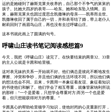
运的是她碰到了赫斯克莱夫收养的，自己那个不争气的舅舅的
孩子。比她大四岁的表哥——哈东。她和哈东坠入情网。后
来，赫斯克莱夫也因过度思念凯撒琳的母亲——凯蒂而去世。
凯撒琳收回了属于自己的一切，并和表哥结了婚，带上老仆人
耐莉回到了画眉鸟山庄，再也没有去过呼啸山庄。
这本书就此画上了圆满的句号。
呼啸山庄读书笔记阅读感想篇9
今天，我把《呼啸山庄》读完了。在快要结束的两章32、33章
的主人公就是卡茜和哈里顿。
这对表兄妹的关系一开始就不好。他们俩总是彼此不断地发生
摩擦、冲突和争吵，并且他们俩的生活环境不同，所以他们俩
的想法也会不同。后来，卡茜用一本象征着友谊、象征着知识
的书使他们和解了。他们学会了相互尊重，就像管家纳利所说
的那样：“一个是爱着，只想学会尊重对方;而另一个也是爱
着，但只想能获得对方的尊重。”
卡茜真心的帮助哈里顿学习知识，使他封闭的心灵重新打开，