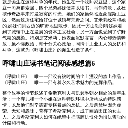
就是诞生在这样斗争的年代。她生在一个牧师家庭里，这个家
庭一向离群索居，四个兄弟姊妹便常以读书、写作诗歌，及杜
撰传奇故事来打发寂寞的时光。她们的家虽然临近豪渥斯工业
区，然而这所住宅恰好位于城镇与荒野之间。艾米莉经常和她
的.姊妹们到西边的旷野地里散步。因此一方面勃朗特姊妹看
到了城镇中正在发展的资本主义社会，另一方面也受到了旷野
气氛的感染。特别是艾米莉，她表面沉默寡言，内心却热情奔
放，虽不懂政治，却十分关心政治，同情手工业工人的反抗和
斗争。这就为《呼啸山庄》的诞生创造了条件。
呼啸山庄读书笔记阅读感想篇6
《呼啸山庄》，唯一一部没有被时间的尘土湮没的杰出作品，
《呼啸山庄》，唯一一部有着永久艺术魅力的光辉作品。
整个故事的情节叙述了希斯克利夫与凯瑟琳朝夕相处的童年生
活；一个弃儿和一个小姐在这种特殊环境中所构成的特殊感
情，以及他们对辛德雷专横暴虐的反抗。之后凯瑟琳因为虚
荣、无知和愚昧，背弃了希斯克利夫，成了画眉田庄的女主
人。之后希斯克利夫如何在绝望中把满腔仇恨化为报仇雪耻的
计谋和行动。