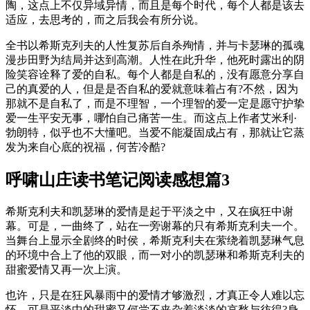
陶，这点上不仅异域异情，而且是每个时代，每个人都是该去
适应，去思考的，而之后我会有所分说。
全书以希斯克列夫的人性复苏后自杀殉情，并与卡瑟琳的孤魂
漫步田野为结局并达到高潮。人性在此升华，他死时露出的阴
险笑容诠释了爱的自私。每个人都是自私的，没有愿意分享自
己的真爱的人，但是是否自私的爱就意味着占有?不然，因为
那就不是自私了，而是不理智，一个理智的爱一定是愿守护挚
爱一生平安无事，哪怕自己痛苦一生。而这点上作者艾米利·
勃朗特，似乎也不大懂吧。当爱不能凝固成占有，那就让它蒸
发为来自心底的祝福，何苦冷酷?
呼啸山庄读书笔记阅读感想篇3
希斯克利夫和凯瑟琳的爱情是起于平淡之中，又在疯狂中谢
幕。可是，一曲终了，站在一旁谢幕的只有希斯克利夫一个。
当舞台上显示全剧终的时侯，希斯克利夫在萦绕着凯瑟琳气息
的环境中合上了他的双眼，而一对小的凯瑟琳和希斯克利夫的
甜蜜爱情又再一次上演。
也许，只是在狂风暴雨中的爱情才够激烈，才真正令人难以忘
怀，可是平淡中的甜蜜又何尝不夹杂着淡淡的哀愁与彷徨?身