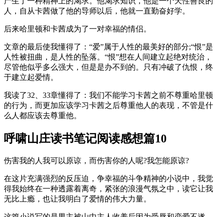
产生了一种精神上的渴求。他渴求知识，他是一个天性善良的
人，自从卡茜做了他的导师以后，他就一直勤奋好学。
后来哈里顿和卡茜成为了一对幸福的情侣。
文章的最后使我懂得了：“爱”属于人性的最美好的部分;“恨”是
人性被扭曲，是人性的坠落。“恨”想在人间建立起绝对统治，
尽管他似乎多么强大，但是是办不到的。只有冲破了仇恨，终
于建立起爱情。
我读了32、33章懂得了：我们不能学习卡茜之前不尊重哈里顿
的行为，而更加应该学习卡茜之后尊重他人的表现，不管是什
么人都应该去尊重他。
呼啸山庄读书笔记阅读感想篇10
伤害我的人我可以原谅，而伤害你的人呢?我怎能原谅?
在这片充满强烈的反压迫，争幸福的斗争精神的小说中，我觉
得我始终在一种透露着离奇，紧张的浪漫气氛之中，读它让我
无比上瘾，也让我明白了爱情的伟大力量。
这篇小说写的是男主被山中主人收养后因为受辱和恋爱不遂，