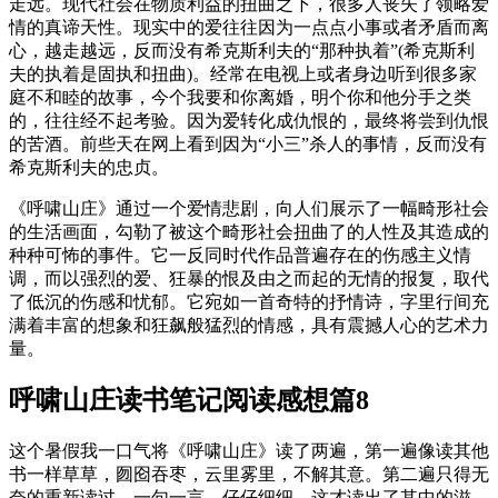
走远。现代社会在物质利益的扭曲之下，很多人丧失了领略爱
情的真谛天性。现实中的爱往往因为一点点小事或者矛盾而离
心，越走越远，反而没有希克斯利夫的“那种执着”(希克斯利
夫的执着是固执和扭曲)。经常在电视上或者身边听到很多家
庭不和睦的故事，今个我要和你离婚，明个你和他分手之类
的，往往经不起考验。因为爱转化成仇恨的，最终将尝到仇恨
的苦酒。前些天在网上看到因为“小三”杀人的事情，反而没有
希克斯利夫的忠贞。
《呼啸山庄》通过一个爱情悲剧，向人们展示了一幅畸形社会
的生活画面，勾勒了被这个畸形社会扭曲了的人性及其造成的
种种可怖的事件。它一反同时代作品普遍存在的伤感主义情
调，而以强烈的爱、狂暴的恨及由之而起的无情的报复，取代
了低沉的伤感和忧郁。它宛如一首奇特的抒情诗，字里行间充
满着丰富的想象和狂飙般猛烈的情感，具有震撼人心的艺术力
量。
呼啸山庄读书笔记阅读感想篇8
这个暑假我一口气将《呼啸山庄》读了两遍，第一遍像读其他
书一样草草，囫囵吞枣，云里雾里，不解其意。第二遍只得无
奈的重新读过，一句一言，仔仔细细，这才读出了其中的滋