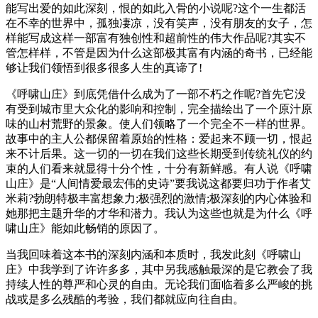
能写出爱的如此深刻，恨的如此入骨的小说呢?这个一生都活
在不幸的世界中，孤独凄凉，没有笑声，没有朋友的女子，怎
样能写成这样一部富有独创性和超前性的伟大作品呢?其实不
管怎样样，不管是因为什么这部极其富有内涵的奇书，已经能
够让我们领悟到很多很多人生的真谛了!
《呼啸山庄》到底凭借什么成为了一部不朽之作呢?首先它没
有受到城市里大众化的影响和控制，完全描绘出了一个原汁原
味的山村荒野的景象。使人们领略了一个完全不一样的世界。
故事中的主人公都保留着原始的性格：爱起来不顾一切，恨起
来不计后果。这一切的一切在我们这些长期受到传统礼仪的约
束的人们看来就显得十分个性，十分有新鲜感。有人说《呼啸
山庄》是“人间情爱最宏伟的史诗”要我说这都要归功于作者艾
米莉?勃朗特极丰富想象力;极强烈的激情;极深刻的内心体验和
她那把主题升华的才华和潜力。我认为这些也就是为什么《呼
啸山庄》能如此畅销的原因了。
当我回味着这本书的深刻内涵和本质时，我发此刻《呼啸山
庄》中我学到了许许多多，其中另我感触最深的是它教会了我
持续人性的尊严和心灵的自由。无论我们面临着多么严峻的挑
战或是多么残酷的考验，我们都就应向往自由。