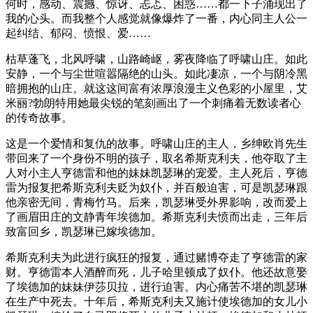
何时，感动、震撼、惊讶、忐忑、困惑……都一下子涌现出了
我的心头。而我整个人感觉就像爆炸了一番，内心同主人公一
起纠结、郁闷、愤恨、爱……
枯草蓬飞，北风呼啸，山路崎岖，雾夜降临了呼啸山庄。如此
安静，一个与尘世喧嚣隔绝的山头。如此凄凉，一个与阴冷黑
暗拥抱的山庄。就这这间富有浓厚浪漫主义色彩的小屋里，艾
米丽?勃朗特用她最尖锐的笔刻画出了一个刺痛着无数读者心
的传奇故事。
这是一个爱情和复仇的故事。呼啸山庄的主人，乡绅欧肖先生
带回来了一个身份不明的孩子，取名希斯克利夫，他夺取了主
人对小主人亨德雷和他的妹妹凯瑟琳的宠爱。主人死后，亨德
雷为报复把希斯克利夫贬为奴仆，并百般迫害，可是凯瑟琳跟
他亲密无间，青梅竹马。后来，凯瑟琳受外界影响，改而爱上
了画眉田庄的文静青年埃德加。希斯克利夫愤而出走，三年后
致富回乡，凯瑟琳已嫁埃德加。
希斯克利夫为此进行疯狂的报复，通过赌博夺走了亨德雷的家
财。亨德雷本人酒醉而死，儿子哈里顿成了奴仆。他还故意娶
了埃德加的妹妹伊莎贝拉，进行迫害。内心痛苦不堪的凯瑟琳
在生产中死去。十年后，希斯克利夫又施计使埃德加的女儿小