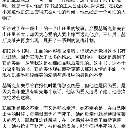
味。这是一本可怕的书!书里的主人公让我毛骨悚然。在我还
不知道他是怎么变得怎么可怕的时候，他已经是一个可怕的人
物了。
它讲述了在一座山上的一个山庄里的故事。弃婴赫斯克莱夫在
山庄里长大，却因为心爱的人要出嫁而远走他乡。三年后，赫
斯克莱夫再度出现，展开了一系列的复仇计划。
初读这本书时。里面的内容很吸引我，但我还是觉得这本书有
些丑陋。因为它涉及了太多的憎恶。可隐约中，我还是感到了
它的美丽。尽管我这是在细细品味后发现的。这本书，这本十
分吸引我的书。它的美体现在赫斯克莱夫那对爱情的不渝，体
现在凯撒琳那段维美的爱情与凯撒琳的身世的不幸
赫斯克莱夫尽管在报仇时显得那么凶恶，但他也是因为爱。是
因为当年他没有听完那半段话。他认为爱人违背了他，他悲痛
欲绝才会这样。
凯撒琳是那么不幸，而又是那么幸运。她不幸的是，在自己刚
出生的时候，母亲就因为难产死了。她的母亲也就是赫斯克莱
夫的恋人。凯撒琳难逃魔掌，在一次偶然中撞倒了赫斯克莱
夫，她被抢走了财产，被迫嫁给表弟，那个病得半死的人。幸