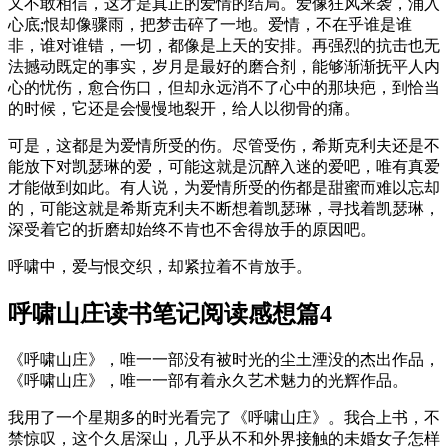
又不敢相信，这才是真正的爱情的结局。爱像狂风来袭，涌入
心底;恨却像骤雨，把梦击碎了一地。爱情，不在乎谁是谁
非，谁对谁错，一切，都像是上天的安排。再强烈的抗击也无
法撼动既定的事实，岁月是最好的磨合剂，能够渐渐抚平人内
心的忧伤，愈合伤口，但却永远消不了心中的那块疤，到恰当
的时候，它还是会慢慢地裂开，给人以彻骨的痛。
可是，这都是为爱情所受的伤。尽管受伤，希斯克利夫还是不
能放下对凯瑟琳的爱，可能这就是沉醉入迷的爱吧，唯有真爱
才能做到如此。有人说，为爱情所受的伤都是甜蜜而难以忘却
的，可能这就是希斯克利夫不断想着凯瑟琳，寻找着凯瑟琳，
深受着它的折磨却始终不肯也不舍得放手的原因吧。
呼啸中，爱与恨交织，却紧拉着不肯放手。
呼啸山庄读书笔记阅读感想篇4
《呼啸山庄》，唯一一部没有被时光的尘土湮没的杰出作品，
《呼啸山庄》，唯一一部有着永久艺术魅力的光辉作品。
我用了一个星期多的时光看完了《呼啸山庄》。我合上书，不
禁惊叹，这个久居深山，几乎从不和外界接触的未婚女子怎样