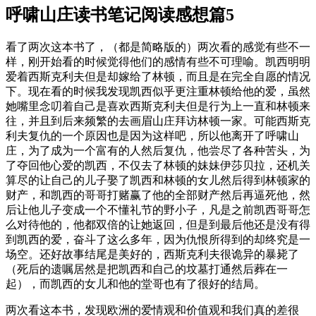
呼啸山庄读书笔记阅读感想篇5
看了两次这本书了，（都是简略版的）两次看的感觉有些不一
样，刚开始看的时候觉得他们的感情有些不可理喻。凯西明明
爱着西斯克利夫但是却嫁给了林顿，而且是在完全自愿的情况
下。现在看的时候我发现凯西似乎更注重林顿给他的爱，虽然
她嘴里念叨着自己是喜欢西斯克利夫但是行为上一直和林顿来
往，并且到后来频繁的去画眉山庄拜访林顿一家。可能西斯克
利夫复仇的一个原因也是因为这样吧，所以他离开了呼啸山
庄，为了成为一个富有的人然后复仇，他尝尽了各种苦头，为
了夺回他心爱的凯西，不仅去了林顿的妹妹伊莎贝拉，还机关
算尽的让自己的儿子娶了凯西和林顿的女儿然后得到林顿家的
财产，和凯西的哥哥打赌赢了他的全部财产然后再逼死他，然
后让他儿子变成一个不懂礼节的野小子，凡是之前凯西哥哥怎
么对待他的，他都双倍的让她返回，但是到最后他还是没有得
到凯西的爱，奋斗了这么多年，因为仇恨所得到的却终究是一
场空。还好故事结尾是美好的，西斯克利夫很诡异的暴毙了
（死后的遗嘱居然是把凯西和自己的坟墓打通然后葬在一
起），而凯西的女儿和他的堂哥也有了很好的结局。
两次看这本书，发现欧洲的爱情观和价值观和我们真的差很