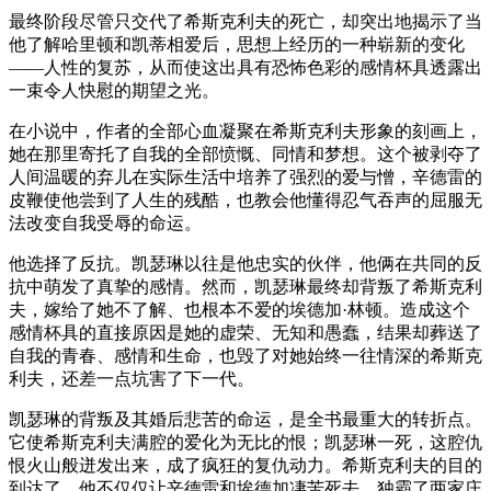
最终阶段尽管只交代了希斯克利夫的死亡，却突出地揭示了当
他了解哈里顿和凯蒂相爱后，思想上经历的一种崭新的变化
——人性的复苏，从而使这出具有恐怖色彩的感情杯具透露出
一束令人快慰的期望之光。
在小说中，作者的全部心血凝聚在希斯克利夫形象的刻画上，
她在那里寄托了自我的全部愤慨、同情和梦想。这个被剥夺了
人间温暖的弃儿在实际生活中培养了强烈的爱与憎，辛德雷的
皮鞭使他尝到了人生的残酷，也教会他懂得忍气吞声的屈服无
法改变自我受辱的命运。
他选择了反抗。凯瑟琳以往是他忠实的伙伴，他俩在共同的反
抗中萌发了真挚的感情。然而，凯瑟琳最终却背叛了希斯克利
夫，嫁给了她不了解、也根本不爱的埃德加·林顿。造成这个
感情杯具的直接原因是她的虚荣、无知和愚蠢，结果却葬送了
自我的青春、感情和生命，也毁了对她始终一往情深的希斯克
利夫，还差一点坑害了下一代。
凯瑟琳的背叛及其婚后悲苦的命运，是全书最重大的转折点。
它使希斯克利夫满腔的爱化为无比的恨；凯瑟琳一死，这腔仇
恨火山般迸发出来，成了疯狂的复仇动力。希斯克利夫的目的
到达了，他不仅仅让辛德雷和埃德加凄苦死去，独霸了两家庄