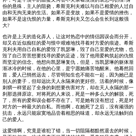
份的悬殊，主人的阻挠，希斯克利夫难以与自己相爱的人过自
由和无拘无束的生活。如果不是变故，如果不是爱情的挫伤，
如果不是这仇恨的力量，希斯克利夫又怎么会生长到这般强
大?
也许是上天的造化弄人，让这对热恋中的情侣因误会而分开，
却又在近似痴狂的爱与恨中艰难地找寻着对方爱的痕迹。希斯
克利夫用自己自私的爱毁了凯瑟琳，毁了自己至爱的尤物，也
毁了自己苦苦想要找寻的爱的足迹，毁了他用爱构筑起的仇恨
而坚定的信念。他想向凯瑟琳复仇，但是，当凯瑟琳的躯体渐
渐冰冷的时候，在他的心里，是宁愿她痛苦地醒来。他蓦然回
首，爱人已悄然远去，尽管明知生也不能在一起，因为她已是
别人的妻子，但却远比天人永隔来的更好些。活着的时候，像
刺猬一样竖起了全身的刺想要伤害对方，却在天人永隔的那一
刹那选择原谅。对将死的人来说，死是一种多么大的解脱，死
了，所有的爱和误会都不存在了。可是她有没有想过，死是对
对方的一种最大的自私。而他啊，在她死了之后，没有顽强的
抗击，永远只能寂寞地品尝着相思的味道，却永远无法触到自
己的爱人。
这爱情啊，究竟是谁犯了错，当一切阻隔都黯然退去的时候，