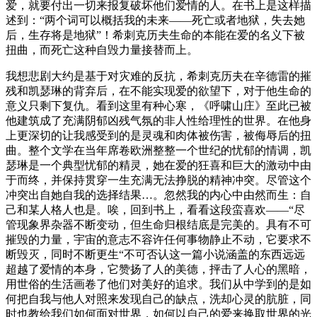
爱，就要付出一切来报复破坏他们爱情的人。在书上是这样描
述到：“两个词可以概括我的未来——死亡或者地狱，失去她
后，生存将是地狱”！希刺克历夫生命的本能在爱的名义下被
扭曲，而死亡这种自毁力量接替而上。
我想悲剧大约是基于对灾难的反抗，希刺克历夫在辛德雷的摧
残和凯瑟琳的背弃后，在不能实现爱的欲望下，对于他生命的
意义只剩下复仇。看到这里有种心寒，《呼啸山庄》至此已被
他建筑成了充满阴郁凶残气氛的非人性给理性的世界。在他身
上更深切的让我感受到的是灵魂和肉体被伤害，被侮辱后的扭
曲。整个文学在当年席卷欧洲整整一个世纪的忧郁的情调，凯
瑟琳是一个典型忧郁的精灵，她在爱的狂喜和巨大的激动中由
于而终，并保持贯穿一生充满无法挣脱的精神冲突。尽管这个
冲突出自她自我的选择结果…。忽然我的内心中由然而生：自
己和某人格人也是。唉，回到书上，看看这段蛮喜欢——“尽
管现象界杂器不断变动，但生命归根结底是完美的。具有不可
摧毁的力量，宇宙的意志不容许任何事物静止不动，它要求不
断毁灭，同时不断更生“不可否认这一篇小说涵盖的东西远远
超越了爱情的本身，它赞扬了人的美德，抨击了人心的黑暗，
用世俗的生活画卷了他们对美好的追求。我们从中学到的是如
何把自我与他人对照来发现自己的缺点，洗却心灵的肮脏，同
时也教给我们如何面对世界，如何以自己的爱来换取世界的光