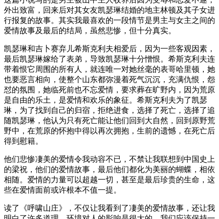
外出致富，回来后对其女友凯瑟琳结婚的地主林顿及其子女进
行报复的故事。其实我最喜欢的一段情节是男主与女主之间的
爱情故事及最后的结局，虽然悲惨，但十分真实。
凯瑟琳和吉卜赛弃儿希斯克利夫相爱后，因为一些客观因素，
最后凯瑟琳嫁给了表弟，导致凯瑟琳十分憎恨。希斯克利夫连
带着恨它周围的所有人，就连唯一对她丝毫的表哥哈里顿，她
也要恶言相向，使整个山东都弥漫着死气沉沉，充满仇恨，怨
怼的氛围，她临死前也不忘爱情，要求葬在旷野内，因为荒原
是自由的乐土，是爱情和欢乐的象征。希斯克利夫为了凯瑟
琳，为了找到自己的归宿，拒绝进食，选择了死亡，选择了追
随凯瑟琳，他认为只有死亡能让他们回到大自然，回到原野荒
野中，在荒原的怀抱中得以再次拥抱，生前的遗憾，在死亡后
得到慰籍。
他们悲惨凄美的爱情令我动容不已，不禁让我联想到中国史上
的梁祝，他们的爱情故事，最后他们都化为美丽的蝴蝶，相依
相随。爱情的力量可以超越一切，甚至是最后珍贵的生命，这
些在爱情面前或许根本不值一提。
读了《呼啸山庄》，不仅让我看到了凄美的爱情故事，还让我
明白了许多道理，环境对人的影响是很大的，我们应该保持一