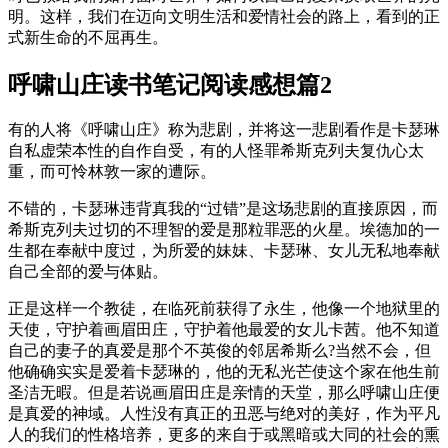
明。这样，我们在迈向文明生活和爱情社会的路上，看到的正
式新生命的不屈再生。
呼啸山庄读书笔记阅读感想篇2
有的人将《呼啸山庄》称为悲剧，并将这一悲剧看作是卡瑟琳
自私虚荣本性的自作自受，有的人怪罪希斯克列夫复仇心太
重，而可怜林敦一家的遭际。
不错的，卡瑟琳违背真我的“过错”是这场悲剧的直接原因，而
希斯克列夫过切的不理智的爱是那粒罪恶的火星。埃德加的一
生都在奉献中度过，为所爱的妹妹、卡瑟琳、女儿无私地奉献
自己全部的爱与体贴。
正是这样一个教徒，在临死前获得了永生，他像一个地狱里的
天使，守护着画眉田庄，守护着他最爱的女儿卡茜。他不知道
自己的妻子的真爱是那个不英俊的邻居希斯么?当然不会，但
他确确实实是爱着卡瑟琳的，他的无私光芒使这个家在他生前
圣洁无暇。但是若说画眉田庄是亲情的天堂，那么呼啸山庄便
是真爱的神域。人性没有真正的丑恶与绝对的美好，作为平凡
人的我们的性格培养，更多的来自于或黑暗或大同的社会的熏