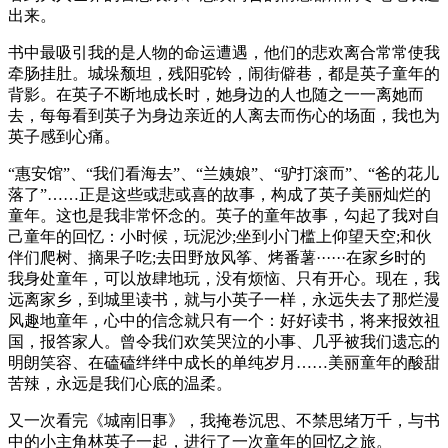
出来。
书中最吸引我的是人物的命运遭遇，他们的悲欢离合常常使我
牵肠挂肚。城垛颓坦，残阳驼铃，闹街僻巷，都是英子童年的
背影。在英子不断地成长时，她身边的人也随之一一离她而
去，每每看到英子为身边亲近的人离去而伤心的场面，我也为
英子感到心痛。
“惠安馆”、“我们看海去”、“兰姨娘”、“驴打滚而”、“爸的花儿
落了”……正是这些或悲或喜的故事，构成了英子美丽灿烂的
童年。这也是我非常怀念的。英子的童年故事，勾起了我对自
己童年的回忆：小时候，玩泥沙;坐到小门槛上仰望天空;和伙
伴们爬树、摘果子吃;去田野放风筝、烤番薯······在家乡时的
我身处童年，可以放肆地玩，没有烦恼、只有开心。现在，我
远离家乡，到城里读书，就与小英子一样，永远失去了那烂漫
风趣地童年，心中的信念就只有一个：好好读书，将来报效祖
国，报答家人。曾令我们欢笑哭泣的小事、几乎被我们遗忘的
明朗笑容、在磕磕绊绊中成长的单纯岁月……美丽童年的酸甜
苦辣，永远是我们心底的温柔。
又一次看完《城南旧事》，我掩卷沉思、不禁思绪万千，与书
中的小主角林英子一起，进行了一次童年的回忆之旅。