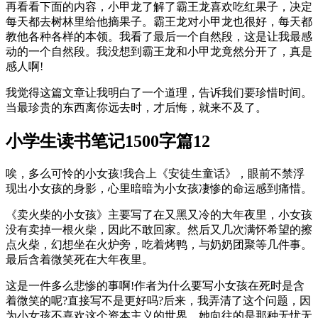
再看看下面的内容，小甲龙了解了霸王龙喜欢吃红果子，决定
每天都去树林里给他摘果子。霸王龙对小甲龙也很好，每天都
教他各种各样的本领。我看了最后一个自然段，这是让我最感
动的一个自然段。我没想到霸王龙和小甲龙竟然分开了，真是
感人啊!
我觉得这篇文章让我明白了一个道理，告诉我们要珍惜时间。
当最珍贵的东西离你远去时，才后悔，就来不及了。
小学生读书笔记1500字篇12
唉，多么可怜的小女孩!我合上《安徒生童话》，眼前不禁浮
现出小女孩的身影，心里暗暗为小女孩凄惨的命运感到痛惜。
《卖火柴的小女孩》主要写了在又黑又冷的大年夜里，小女孩
没有卖掉一根火柴，因此不敢回家。然后又几次满怀希望的擦
点火柴，幻想坐在火炉旁，吃着烤鸭，与奶奶团聚等几件事。
最后含着微笑死在大年夜里。
这是一件多么悲惨的事啊!作者为什么要写小女孩在死时是含
着微笑的呢?直接写不是更好吗?后来，我弄清了这个问题，因
为小女孩不喜欢这个资本主义的世界，她向往的是那种无忧无