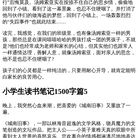
行”后悔莫及。汤姆索亚实在按捺不住自己的思乡情，偷偷地
回到了小镇。看到了这一幕景象，也忍不住哽咽了。并打消了
他与伙伴们的做海盗的梦想，回到了小镇上。一场轰轰烈烈
的“失踪事件”也就此结束……
读完，我感觉，在我们的班级里，也有像汤姆索亚一样的男
孩，那些总是在课间嘻嘻哈哈的男孩打成一团的男孩子，不就
是?他们也经常成为老师和家长的心结，但其实他们也跟常人
一样通情达理，善解人意，就像汤姆索亚，面对亲人的思念，
他不是也忍不住哽咽了?
孩子们的心灵都是一样纯洁的，只要用耐心开导，就肯定能明
白家长的良苦用心。
小学生读书笔记1500字篇5
晚上，我突然心血来潮，把喜爱的《城南旧事》又重故了一
遍。
《城南旧事》，一部以林海音超逸的文学风格，饶具魔力的文
笔创造的文坛作品。把主人公——小英子童稚天真的双眼中所
看到大人世界的喜怒哀乐、悲欢离合的情感都淋漓尽地地表达