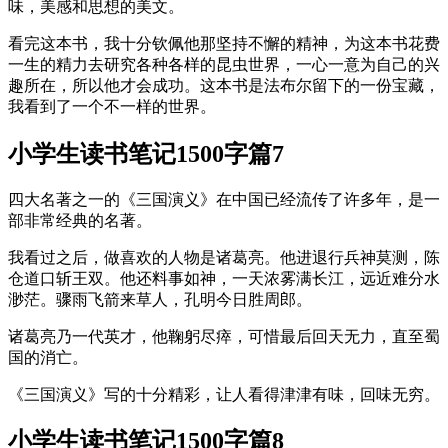
味，美感和思想的美文。
看完这本书，我十分钦佩他那坚持不懈的精神，为这本书花费
一生的精力去研究各种各样的昆虫世界，一心一意为自己的兴
趣所在，所以他才会成功。这本书是法布尔留下的一份宝藏，
我看到了一个不一样的世界。
小学生读书笔记1500字篇7
四大名著之一的《三国演义》在中国已经流传了许多年，是一
部非常经典的名著。
我看过之后，做喜欢的人物是诸葛亮。他进退行兵神莫测，陈
仓道口斩王双。他还料事如神，一天浓雾满长江，远近难分水
渺茫。骤雨飞箭来草人，孔明今日胜周郎。
诸葛亮乃一代英才，他鞠躬尽瘁，可惜最后回天无力，直至蜀
国的消亡。
《三国演义》写的十分精彩，让人看得津津有味，回味无穷。
小学生读书笔记1500字篇8