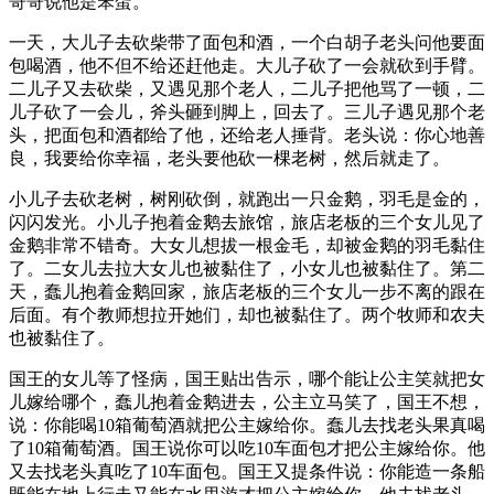
哥哥说他是笨蛋。
一天，大儿子去砍柴带了面包和酒，一个白胡子老头问他要面
包喝酒，他不但不给还赶他走。大儿子砍了一会就砍到手臂。
二儿子又去砍柴，又遇见那个老人，二儿子把他骂了一顿，二
儿子砍了一会儿，斧头砸到脚上，回去了。三儿子遇见那个老
头，把面包和酒都给了他，还给老人捶背。老头说：你心地善
良，我要给你幸福，老头要他砍一棵老树，然后就走了。
小儿子去砍老树，树刚砍倒，就跑出一只金鹅，羽毛是金的，
闪闪发光。小儿子抱着金鹅去旅馆，旅店老板的三个女儿见了
金鹅非常不错奇。大女儿想拔一根金毛，却被金鹅的羽毛黏住
了。二女儿去拉大女儿也被黏住了，小女儿也被黏住了。第二
天，蠢儿抱着金鹅回家，旅店老板的三个女儿一步不离的跟在
后面。有个教师想拉开她们，却也被黏住了。两个牧师和农夫
也被黏住了。
国王的女儿等了怪病，国王贴出告示，哪个能让公主笑就把女
儿嫁给哪个，蠢儿抱着金鹅进去，公主立马笑了，国王不想，
说：你能喝10箱葡萄酒就把公主嫁给你。蠢儿去找老头果真喝
了10箱葡萄酒。国王说你可以吃10车面包才把公主嫁给你。他
又去找老头真吃了10车面包。国王又提条件说：你能造一条船