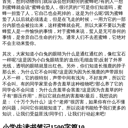
首先，想到动物你们就应该会想到勤劳的蜜蜂吧?有的人一想
到蜜蜂就会说“蜜蜂会蛰人，很讨厌的!”可是你们知道吗，蜜
蜂一担蛰了人，它自己也会死掉的，这是为什么呢?因为蜜蜂
蛰了人以后就必须逃走，但是在飞走的时候，一用力它的一部
分内脏也会被拉出来，这样蜜蜂就会死。所以大家不要以为蜜
蜂蜇人是一件愉快的事情，对于蜜蜂来说，蜇人是无可奈何的
事情，是舍弃自己生命的行为。通常人们不去惹蜜蜂，它绝对
不会主动来蛰你。
其次，大家知道小白兔的眼睛为什么是通红通红的，像红宝石
一样呢?这是因为小白兔眼睛里的'血丝(毛细血管)反射了外界
光线，透明的眼睛就显出红色。另外，你们知道长颈鹿的脖子
那么长，为什么它不会叫呢?这是因为因为长颈鹿的声带跟别
人不一样，它的很特别，声带中间有浅沟，不好发声，所以它
不会叫。有的同学家里会养含羞草这种植物吧?那么养了它的
同学会不会问道：为什么含羞草会害羞?这是因为含羞草的叶
子有“膨压作用”，所以它就自然的害羞咯!最后，我想说的
是：《十万个为什么》这个“老师”很厉害，如果你有什么不懂
的问题，问问它你就能知道了。所以说读书能给予我们更多的
知识，让我们受益匪浅!同学们，让我们行动起来吧!
小学生读书笔记1500字篇10