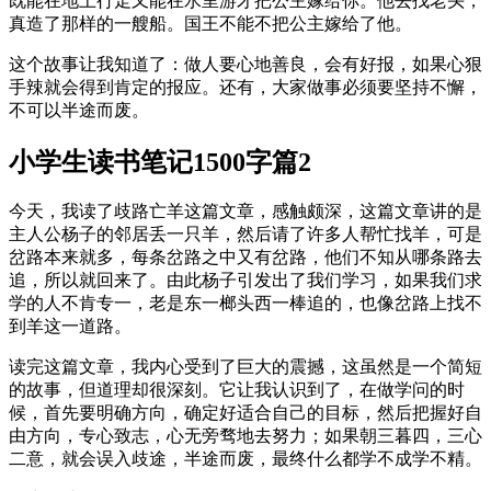
既能在地上行走又能在水里游才把公主嫁给你。他去找老头，
真造了那样的一艘船。国王不能不把公主嫁给了他。
这个故事让我知道了：做人要心地善良，会有好报，如果心狠
手辣就会得到肯定的报应。还有，大家做事必须要坚持不懈，
不可以半途而废。
小学生读书笔记1500字篇2
今天，我读了歧路亡羊这篇文章，感触颇深，这篇文章讲的是
主人公杨子的邻居丢一只羊，然后请了许多人帮忙找羊，可是
岔路本来就多，每条岔路之中又有岔路，他们不知从哪条路去
追，所以就回来了。由此杨子引发出了我们学习，如果我们求
学的人不肯专一，老是东一榔头西一棒追的，也像岔路上找不
到羊这一道路。
读完这篇文章，我内心受到了巨大的震撼，这虽然是一个简短
的故事，但道理却很深刻。它让我认识到了，在做学问的时
候，首先要明确方向，确定好适合自己的目标，然后把握好自
由方向，专心致志，心无旁骛地去努力；如果朝三暮四，三心
二意，就会误入歧途，半途而废，最终什么都学不成学不精。