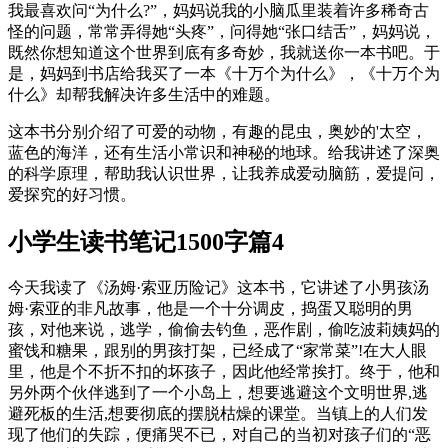
我最喜欢问“为什么?”，妈妈说我的小脑瓜里装着许多稀奇古
怪的问题，常常弄得她“头疼”，问得她“张口结舌”，妈妈说，
既然你想知道这个世界到底有多奇妙，我就送你一本书吧。于
是，妈妈到书店给我买了一本《十万个为什么》，《十万个为
什么》却帮我解决许多生活中的难题。
这本书分别介绍了可爱的动物，有趣的昆虫，奥妙的'太空，
蓝色的海洋，还有生活小常识和神秘的地球。给我讲述了深奥
的科学原理，帮助我认识世界，让我养成爱动脑筋，爱提问，
爱探究的好习惯。
小学生读书笔记1500字篇4
今天我读了《汤姆·索亚历险记》这本书，它讲述了小男孩汤
姆·索亚的非凡故事，他是一个十分调皮，捣蛋又聪明的男
孩，对他来说，逃学，偷偷去钓鱼，恶作剧，偷吃波莉姨妈的
蜜饯和糖果，跟别的男孩打架，已经成了“家常菜”!在大人眼
里，他是个不折不扣的坏孩子，因此他经常挨打。终于，他和
另外两个伙伴逃到了一个小岛上，想要逃避这个文明世界,逃
避死板的生活,想要彻底的摆脱枯燥的课堂。当镇上的人们发
现了他们的失踪，便痛哭不已，对自己的当初对孩子们的“恶