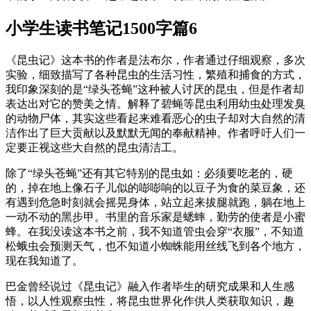
小学生读书笔记1500字篇6
《昆虫记》这本书的作者是法布尔，作者通过仔细观察，多次
实验，细致描写了各种昆虫的生活习性，繁殖和捕食的方式，
我印象深刻的是“绿头苍蝇”这种被人讨厌的昆虫，但是作者却
表达出对它的赞美之情。解释了碧蝇等昆虫利用幼虫处理发臭
的动物尸体，其实这些看起来难看恶心的虫子却对大自然的清
洁作出了巨大贡献以及默默无闻的奉献精神。作者呼吁人们一
定要正视这些大自然的昆虫清洁工。
除了“绿头苍蝇”还有其它特别的昆虫如：必须要吃老的，硬
的，掉在地上像石子儿似的嘭嘭响的以豆子为食的菜豆象，还
有遇到危急时刻就会摇晃身体，站立起来拔腿就跑，躺在地上
一动不动的黑步甲。书里的音乐家是蟋蟀，勤劳的使者是小蜜
蜂。在我没读这本书之前，我不知道管虫会穿“衣服”，不知道
松蛾虫会预测天气，也不知道小蜘蛛能用丝线飞到各个地方，
现在我知道了。
巴金曾经说过《昆虫记》融入作者毕生的研究成果和人生感
悟，以人性观察虫性，将昆虫世界化作供人类获取知识，趣