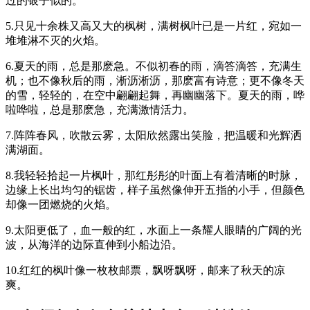
过的银子似的。
5.只见十余株又高又大的枫树，满树枫叶已是一片红，宛如一
堆堆淋不灭的火焰。
6.夏天的雨，总是那麽急。不似初春的雨，滴答滴答，充满生
机；也不像秋后的雨，淅沥淅沥，那麽富有诗意；更不像冬天
的雪，轻轻的，在空中翩翩起舞，再幽幽落下。夏天的雨，哗
啦哗啦，总是那麽急，充满激情活力。
7.阵阵春风，吹散云雾，太阳欣然露出笑脸，把温暖和光辉洒
满湖面。
8.我轻轻拾起一片枫叶，那红彤彤的叶面上有着清晰的时脉，
边缘上长出均匀的锯齿，样子虽然像伸开五指的小手，但颜色
却像一团燃烧的火焰。
9.太阳更低了，血一般的红，水面上一条耀人眼睛的广阔的光
波，从海洋的边际直伸到小船边沿。
10.红红的枫叶像一枚枚邮票，飘呀飘呀，邮来了秋天的凉
爽。