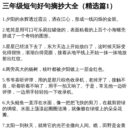
三年级短句好句摘抄大全（精选篇1）
1.夕阳的余辉透过霞云，洒在江心，形成一线闪烁的金斑。
2.笔筒是用可口可乐易拉罐做的，表面粘着的上百个小海螺壳
拼成了一个奇特的图形。
3.星星已经淡下去了，东方天边上开始放白了，这时候天际变
化得很快，渐渐白得晃眼，接着从地平线上开始一抹一抹地放
射出红纹。
4.两旁高大的杨树，枝叶都被夕阳镀上一层金红色。
5.爷爷喜听评弹，用的是那只棕色收录机，老掉牙了，接触不
良，听着听着不响了，用手一拍又响了。于是，常见他一边听
评弹，一边用手轻轻拍一下收录机。
6.大头鲢鱼一直浮在水面，像一把把飞快的剪刀，在裁剪碧绿
的绸缎。水面上荡漾起圈圈涟漪，就像缀在绿缎上的朵朵花
瓣。
7.太阳一到秋天，就将它的光芒全撒向人间。瞧，田野是金黄