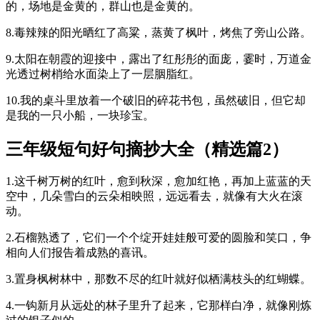
的，场地是金黄的，群山也是金黄的。
8.毒辣辣的阳光晒红了高粱，蒸黄了枫叶，烤焦了旁山公路。
9.太阳在朝霞的迎接中，露出了红彤彤的面庞，霎时，万道金
光透过树梢给水面染上了一层胭脂红。
10.我的桌斗里放着一个破旧的碎花书包，虽然破旧，但它却
是我的一只小船，一块珍宝。
三年级短句好句摘抄大全（精选篇2）
1.这千树万树的红叶，愈到秋深，愈加红艳，再加上蓝蓝的天
空中，几朵雪白的云朵相映照，远远看去，就像有大火在滚
动。
2.石榴熟透了，它们一个个绽开娃娃般可爱的圆脸和笑口，争
相向人们报告着成熟的喜讯。
3.置身枫树林中，那数不尽的红叶就好似栖满枝头的红蝴蝶。
4.一钩新月从远处的林子里升了起来，它那样白净，就像刚炼