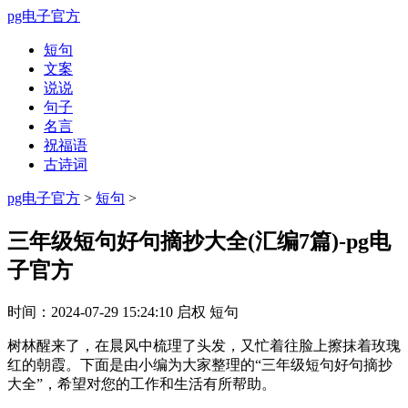
pg电子官方
短句
文案
说说
句子
名言
祝福语
古诗词
pg电子官方
>
短句
>
三年级短句好句摘抄大全(汇编7篇)-pg电
子官方
时间：
2024-07-29 15:24:10
启权
短句
树林醒来了，在晨风中梳理了头发，又忙着往脸上擦抹着玫瑰
红的朝霞。下面是由小编为大家整理的“三年级短句好句摘抄
大全”，希望对您的工作和生活有所帮助。