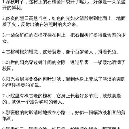
1.深秋时节，这树上的石榴全部裂开了嘴儿，好像是一朵朵盛
开的鲜花。
2.炎炎的烈日高悬当空，红色的光如火箭般射到地面上，地面
着了火，反射出油在沸煎时的火焰来。
3.一朵朵鲜红的石榴花挂在树上，把石榴树打扮得像含羞的少
女。
4.古榕树根如蟠龙，皮若裂岩，像个百岁老人，捋着长须。
5.灿烂的阳光穿过树叶间的空隙，透过早雾，一缕缕地洒满了
校园。
6.阳光被层层叠叠的树叶过滤，漏到他身上变成了淡淡的圆圆
的轻轻摇曳的光晕。
7.小院里有棵古老的槐树，它身上长着好多节疤，鼓鼓囊囊
的，就像一个瘦骨嶙峋的老人。
8.那斑驳的树影清晰地投在小路上，好似一幅幅浓淡相宜的剪
纸画。