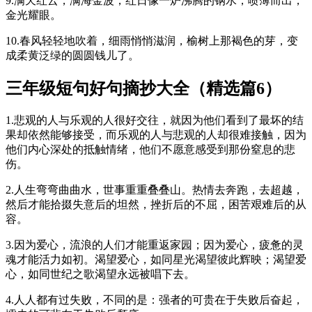
9.满天红云，满海金波，红日像一炉沸腾的钢水，喷薄而出，
金光耀眼。
10.春风轻轻地吹着，细雨悄悄滋润，榆树上那褐色的芽，变
成柔黄泛绿的圆圆钱儿了。
三年级短句好句摘抄大全（精选篇6）
1.悲观的人与乐观的人很好交往，就因为他们看到了最坏的结
果却依然能够接受，而乐观的人与悲观的人却很难接触，因为
他们内心深处的抵触情绪，他们不愿意感受到那份窒息的悲
伤。
2.人生弯弯曲曲水，世事重重叠叠山。热情去奔跑，去超越，
然后才能拾掇失意后的坦然，挫折后的不屈，困苦艰难后的从
容。
3.因为爱心，流浪的人们才能重返家园；因为爱心，疲惫的灵
魂才能活力如初。渴望爱心，如同星光渴望彼此辉映；渴望爱
心，如同世纪之歌渴望永远被唱下去。
4.人人都有过失败，不同的是：强者的可贵在于失败后奋起，