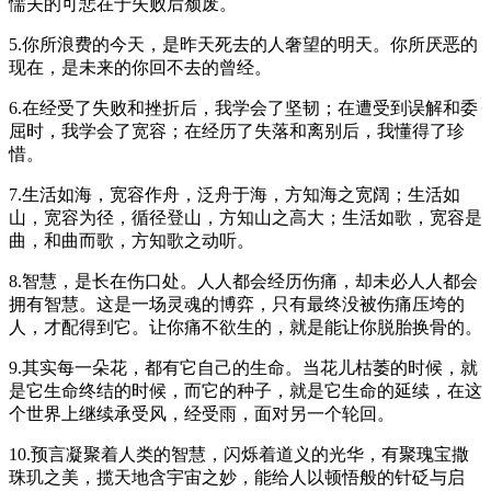
懦夫的可悲在于失败后颓废。
5.你所浪费的今天，是昨天死去的人奢望的明天。你所厌恶的
现在，是未来的你回不去的曾经。
6.在经受了失败和挫折后，我学会了坚韧；在遭受到误解和委
屈时，我学会了宽容；在经历了失落和离别后，我懂得了珍
惜。
7.生活如海，宽容作舟，泛舟于海，方知海之宽阔；生活如
山，宽容为径，循径登山，方知山之高大；生活如歌，宽容是
曲，和曲而歌，方知歌之动听。
8.智慧，是长在伤口处。人人都会经历伤痛，却未必人人都会
拥有智慧。这是一场灵魂的博弈，只有最终没被伤痛压垮的
人，才配得到它。让你痛不欲生的，就是能让你脱胎换骨的。
9.其实每一朵花，都有它自己的生命。当花儿枯萎的时候，就
是它生命终结的时候，而它的种子，就是它生命的延续，在这
个世界上继续承受风，经受雨，面对另一个轮回。
10.预言凝聚着人类的智慧，闪烁着道义的光华，有聚瑰宝撒
珠玑之美，揽天地含宇宙之妙，能给人以顿悟般的针砭与启