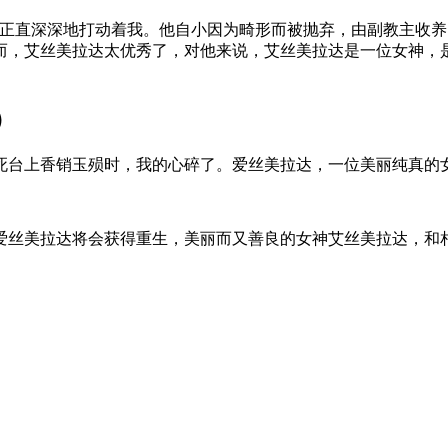
的正直深深地打动着我。他自小因为畸形而被抛弃，由副教主收
而，艾丝美拉达太优秀了，对他来说，艾丝美拉达是一位女神，
）
死台上香销玉殒时，我的心碎了。爱丝美拉达，一位美丽纯真的
爱丝美拉达将会获得重生，美丽而又善良的女神艾丝美拉达，和