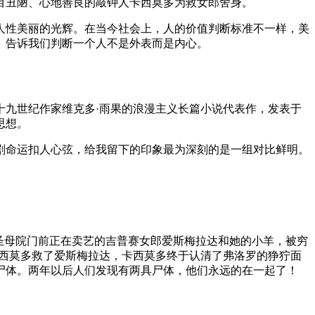
目丑陋、心地善良的敲钟人卡西莫多为救女郎舍身。
人性美丽的光辉。在当今社会上，人的价值判断标准不一样，美
》告诉我们判断一个人不是外表而是内心。
十九世纪作家维克多·雨果的浪漫主义长篇小说代表作，发表于
思想。
剧命运扣人心弦，给我留下的印象最为深刻的是一组对比鲜明。
在圣母院门前正在卖艺的吉普赛女郎爱斯梅拉达和她的小羊，被穷
卡西莫多救了爱斯梅拉达，卡西莫多终于认清了弗洛罗的狰狞面
尸体。两年以后人们发现有两具尸体，他们永远的在一起了！