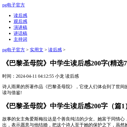
pg电子官方
读后感
观后感
演讲稿
讲话稿
主持词
pg电子官方
>
实用文
>
读后感
>
《巴黎圣母院》中学生读后感200字(精选7
时间：
2024-04-11 04:12:55
小龙
读后感
诗人雨果的所著作品《巴黎圣母院》，它使人们体会到了世间的
读与借鉴!
《巴黎圣母院》中学生读后感200字（篇1
故事的女主角爱斯梅拉达是个善良纯洁的少女。她富于同情心
出，表示愿意与他结婚，把这个诗人至于她的保护之下，虽然