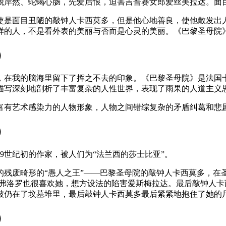
道貌岸然、蛇蝎心肠，先爱后恨，迫害吉普赛女郎爱丝美拉达。面
使是面目丑陋的敲钟人卡西莫多，但是他心地善良，使他散发出
样的人，不是看外表的美丽与否而是心灵的美丽。《巴黎圣母院
）
，在我的脑海里留下了挥之不去的印象。《巴黎圣母院》是法国
这种描写深刻地剖析了丰富复杂的人性世界，表现了雨果的人道主义
富有艺术感染力的人物形象，人物之间错综复杂的矛盾纠葛和悲
）
9世纪初的作家，被人们为“法兰西的莎士比亚”。
的残废畸形的“愚人之王”——巴黎圣母院的敲钟人卡西莫多，
·弗洛罗也很喜欢她，想方设法的陷害爱斯梅拉达。最后敲钟人
被仍在了坟墓堆里，最后敲钟人卡西莫多最后紧紧地抱住了她的
）