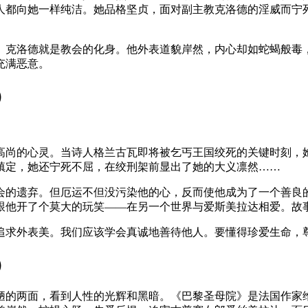
人都向她一样纯洁。她品格坚贞，面对副主教克洛德的淫威而宁
。克洛德就是教会的化身。他外表道貌岸然，内心却如蛇蝎般毒
充满恶意。
）
高尚的心灵。当诗人格兰古瓦即将被乞丐王国绞死的关键时刻，
镇定，她还宁死不屈，在绞刑架前显出了她的大义凛然……
会的遗弃。但厄运不但没污染他的心，反而使他成为了一个善良
跟他开了个莫大的玩笑——在另一个世界与爱斯美拉达相爱。故
追求外表美。我们应该学会真诚地善待他人。要懂得珍爱生命，
）
陋的两面，看到人性的光辉和黑暗。《巴黎圣母院》是法国作家