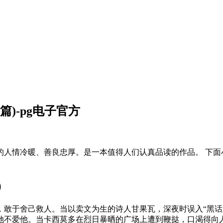
篇)-pg电子官方
人情冷暖、善良忠厚。是一本值得人们认真品读的作品。 下面小
）
，敢于舍己救人。当以卖文为生的诗人甘果瓦，深夜时误入“黑话
她不爱他。当卡西莫多在烈日暴晒的广场上遭到鞭挞，口渴得向