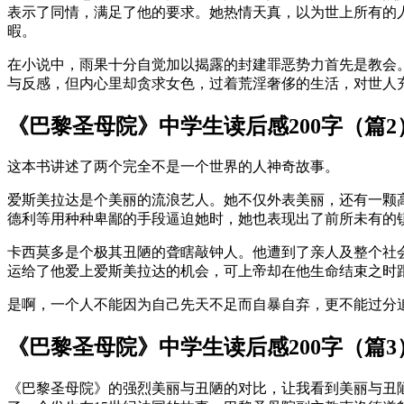
表示了同情，满足了他的要求。她热情天真，以为世上所有的
暇。
在小说中，雨果十分自觉加以揭露的封建罪恶势力首先是教会
与反感，但内心里却贪求女色，过着荒淫奢侈的生活，对世人
《巴黎圣母院》中学生读后感200字（篇2
这本书讲述了两个完全不是一个世界的人神奇故事。
爱斯美拉达是个美丽的流浪艺人。她不仅外表美丽，还有一颗
德利等用种种卑鄙的手段逼迫她时，她也表现出了前所未有的
卡西莫多是个极其丑陋的聋瞎敲钟人。他遭到了亲人及整个社
运给了他爱上爱斯美拉达的机会，可上帝却在他生命结束之时
是啊，一个人不能因为自己先天不足而自暴自弃，更不能过分
《巴黎圣母院》中学生读后感200字（篇3
《巴黎圣母院》的强烈美丽与丑陋的对比，让我看到美丽与丑