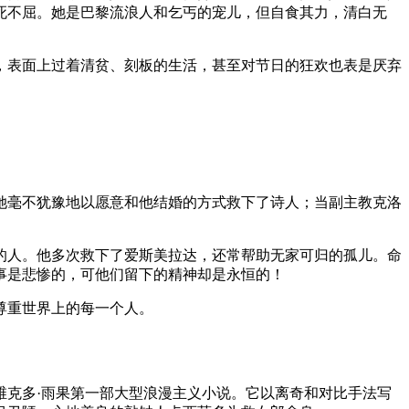
死不屈。她是巴黎流浪人和乞丐的宠儿，但自食其力，清白无
，表面上过着清贫、刻板的生活，甚至对节日的狂欢也表是厌弃
她毫不犹豫地以愿意和他结婚的方式救下了诗人；当副主教克洛
的人。他多次救下了爱斯美拉达，还常帮助无家可归的孤儿。命
事是悲惨的，可他们留下的精神却是永恒的！
尊重世界上的每一个人。
维克多·雨果第一部大型浪漫主义小说。它以离奇和对比手法写