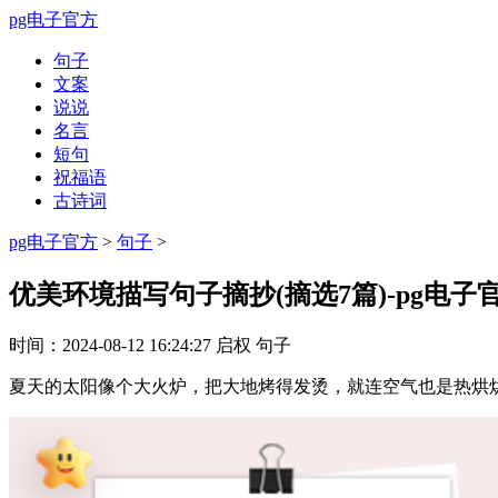
pg电子官方
句子
文案
说说
名言
短句
祝福语
古诗词
pg电子官方
>
句子
>
优美环境描写句子摘抄(摘选7篇)-pg电子
时间：
2024-08-12 16:24:27
启权
句子
夏天的太阳像个大火炉，把大地烤得发烫，就连空气也是热烘