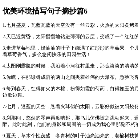
优美环境描写句子摘抄篇6
1.七月盛夏，瓦蓝瓦蓝的天空没有一丝云彩，火热的太阳炙烤
2.天已近黄昏，太阳慢慢地钻进薄薄的云层，变成了一个红红
3.走进草莓地里，绿油油的叶子下缀满了红彤彤的草莓果。
着草莓香气，多么悠闲快乐的田园生活！
4.太阳刚露脸的时候，我沿着小河往村里走，那么淡淡的清清
5.你瞧，在那绿树成荫的两山之间夹着雄伟的大瀑布。急弛
6.每到春天，红得如火的木棉，粉得如霞的芍药，白得如玉
边歌边舞。
7.七月，透蓝的天空，悬着火球似的太阳，云彩好似被太阳烧
8.刹那间，悠然的琴声再度响起，那鸟儿仿佛随之跳动起来
醉。此时此刻，他们的身影和周围的一切成为我心里那副不朽
9.夏天，草木个性茂盛，冬青树的叶子油亮油亮的，老榆树枝