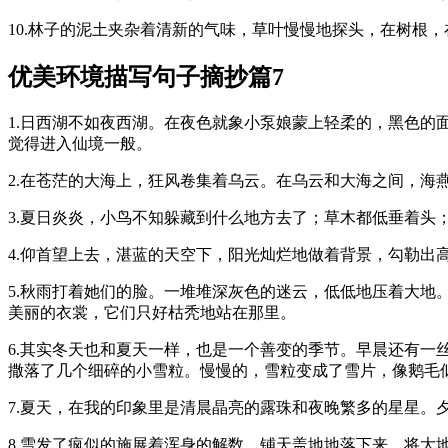
10.林子的泥土夹杂着清新的气味，草叶慢慢地探头，在树根
优美环境描写句子摘抄篇7
1.日西湖不如夜西湖。在夜色就象小泵娘蒙上轻柔的，黑色
觉得进入仙境一般。
2.在苍茫的大海上，狂风卷集着乌云。在乌云和大海之间，海
3.夏日炎炎，小鸟不知躲藏到什么地方去了；草木都低垂着头
4.仰首望上去，湛蓝的天空下，阳光灿烂地做着背景，勾勒出
5.秋雨打着她们的脸。一堆堆深灰色的迷云，低低地压着大
美丽的衣裳，它们只好枯秃地站在那里。
6.其实冬天也和夏天一样，也是一个善变的季节。早晨还有
撒落了几个细碎的小雪粒。慢慢的，雪粒变成了雪片，像鹅毛
7.夏天，在我的印象里是清晨晶亮的露珠和夜晚繁多的星星。
8.雪发了疯似的施展着浑身的解数，铺天盖地地落下来，将大