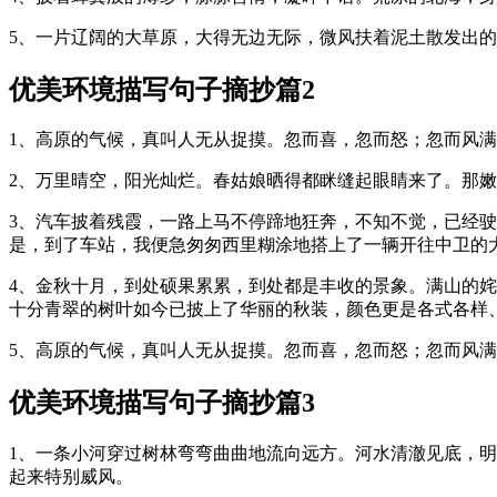
5、一片辽阔的大草原，大得无边无际，微风扶着泥土散发出
优美环境描写句子摘抄篇2
1、高原的气候，真叫人无从捉摸。忽而喜，忽而怒；忽而风
2、万里晴空，阳光灿烂。春姑娘晒得都眯缝起眼睛来了。那
3、汽车披着残霞，一路上马不停蹄地狂奔，不知不觉，已经
是，到了车站，我便急匆匆西里糊涂地搭上了一辆开往中卫的
4、金秋十月，到处硕果累累，到处都是丰收的景象。满山的
十分青翠的树叶如今已披上了华丽的秋装，颜色更是各式各样
5、高原的气候，真叫人无从捉摸。忽而喜，忽而怒；忽而风
优美环境描写句子摘抄篇3
1、一条小河穿过树林弯弯曲曲地流向远方。河水清澈见底，
起来特别威风。