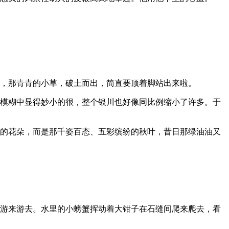
伐，那青青的小草，破土而出，简直要顶着脚站出来啦。
在模糊中显得妙小的很，整个银川也好像同比例缩小了许多。于
丽的花朵，而是那千姿百态、五彩缤纷的秋叶，昔日那绿油油又
的游来游去。水里的小螃蟹挥动着大钳子在石缝间爬来爬去，看