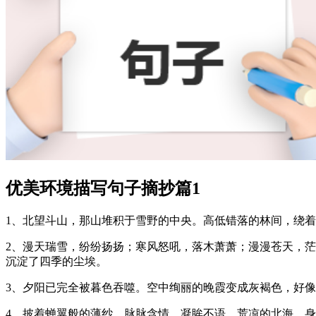
优美环境描写句子摘抄篇1
1、北望斗山，那山堆积于雪野的中央。高低错落的林间，绕
2、漫天瑞雪，纷纷扬扬；寒风怒吼，落木萧萧；漫漫苍天，
沉淀了四季的尘埃。
3、夕阳已完全被暮色吞噬。空中绚丽的晚霞变成灰褐色，好
4、披着蝉翼般的薄纱，脉脉含情，凝眸不语。荒凉的北海，