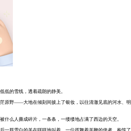
着低低的雪线，透着疏朗的静美。
茫茫原野——大地在倾刻间披上了银妆，以往清澈见底的河水、
像被什么人撕成碎片，一条条，一缕缕地占满了西边的天空。
身后一群雪白的羊在咩咩地叫着。一位挥舞着羊鞭的使者，构筑