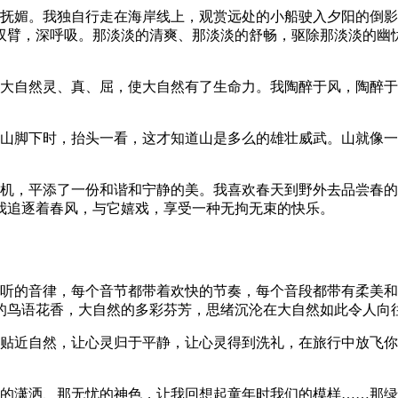
外抚媚。我独自行走在海岸线上，观赏远处的小船驶入夕阳的倒
双臂，深呼吸。那淡淡的清爽、那淡淡的舒畅，驱除那淡淡的幽
给大自然灵、真、屈，使大自然有了生命力。我陶醉于风，陶醉
到山脚下时，抬头一看，这才知道山是多么的雄壮威武。山就像
生机，平添了一份和谐和宁静的美。我喜欢春天到野外去品尝春
我追逐着春风，与它嬉戏，享受一种无拘无束的快乐。
动听的音律，每个音节都带着欢快的节奏，每个音段都带有柔美
的鸟语花香，大自然的多彩芬芳，思绪沉沦在大自然如此令人向
灵贴近自然，让心灵归于平静，让心灵得到洗礼，在旅行中放飞
在的潇洒、那无忧的神色，让我回想起童年时我们的模样……那