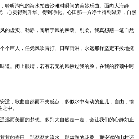
影，聆听淘气的海水拍击沙滩时瞬间的美妙乐曲。面向大海静
忧，心灵得到升华、得到净化。心田那一方净土得到滋养，自然
于风的虚实、劲静，陶醉于风的疾缓、刚柔。我真想蘸一笔自然
一个个巨人，任凭风吹雷打、日曝雨淋，永远那样坚定不拔地挺
的味道。闭上眼睛，若有若无的风拂过我的脸，在我的脖颈中呵
和安适，歌曲自然而不失感点，多似水中有动的鱼儿，自由，愉
往之中。
你遥远而美丽的梦想。多到大自然走一走，会让我们的心静如止
绿茸茸的麦田、那湉湉的流水、那幽微的花香、那安谧的山村还