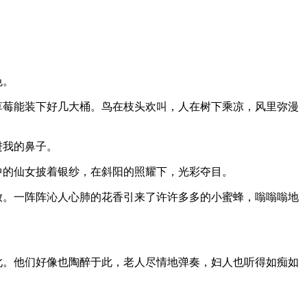
色。
草莓能装下好几大桶。鸟在枝头欢叫，人在树下乘凉，风里弥漫
进我的鼻子。
中的仙女披着银纱，在斜阳的照耀下，光彩夺目。
放。一阵阵沁人心肺的花香引来了许许多多的小蜜蜂，嗡嗡嗡地
此。他们好像也陶醉于此，老人尽情地弹奏，妇人也听得如痴如