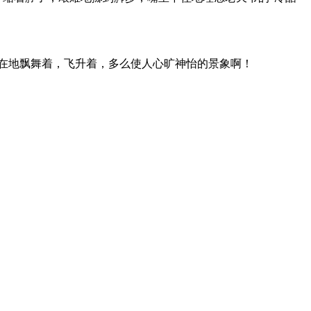
自在地飘舞着，飞升着，多么使人心旷神怡的景象啊！