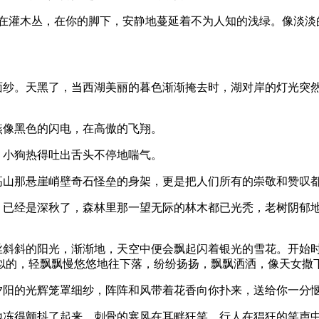
，在灌木丛，在你的脚下，安静地蔓延着不为人知的浅绿。像淡淡
的面纱。天黑了，当西湖美丽的暮色渐渐掩去时，湖对岸的灯光突
燕像黑色的闪电，在高傲的飞翔。
；小狗热得吐出舌头不停地喘气。
高山那悬崖峭壁奇石怪垒的身架，更是把人们所有的崇敬和赞叹
地。已经是深秋了，森林里那一望无际的林木都已光秃，老树阴郁
一丝斜斜的阳光，渐渐地，天空中便会飘起闪着银光的雪花。开始
似的，轻飘飘慢悠悠地往下落，纷纷扬扬，飘飘洒洒，像天女撒下
夕阳的光辉笼罩细纱，阵阵和风带着花香向你扑来，送给你一分
地冻得颤抖了起来。刺骨的寒风在耳畔狂笑。行人在猖狂的笑声