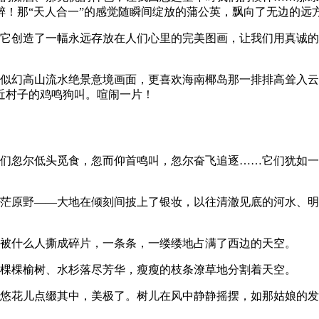
！那“天人合一”的感觉随瞬间绽放的蒲公英，飘向了无边的远
，它创造了一幅永远存放在人们心里的完美图画，让我们用真诚
梦似幻高山流水绝景意境画面，更喜欢海南椰岛那一排排高耸入
附近村子的鸡鸣狗叫。喧闹一片！
它们忽尔低头觅食，忽而仰首鸣叫，忽尔奋飞追逐……它们犹如
茫茫原野——大地在倾刻间披上了银妆，以往清澈见底的河水、
像被什么人撕成碎片，一条条，一缕缕地占满了西边的天空。
一棵棵榆树、水杉落尽芳华，瘦瘦的枝条潦草地分割着天空。
悠悠花儿点缀其中，美极了。树儿在风中静静摇摆，如那姑娘的