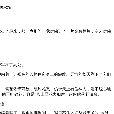
的水粉。
然亮了起来，那一刹那间，我仿佛进了一片金碧辉煌，令人仿佛
都写在了高处。
地站着，让褐色的苔掩住它身上的皱纹。无情的秋天剥下了它们
时，雪花依稀可数，隐约难觅，仿佛天上有位神人，漫不经心地
的玉叶银花。真是“燕山雪花大如席，纷纷吹落轩辕台。”
惬意。
中缩着脖子，艰难地挪到脚步，嘴里不住地埋怨老天爷的“冷酷