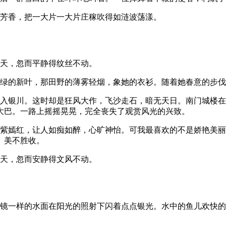
的芳香，把一大片一大片庄稼吹得如涟波荡漾。
满天，忽而平静得纹丝不动。
嫩绿的新叶，那田野的薄雾轻烟，象她的衣衫。随着她春意的步
驶入银川。这时却是狂风大作，飞沙走石，暗无天日。南门城楼
大巴。一路上摇摇晃晃，完全丧失了观赏风光的兴致。
姹紫嫣红，让人如痴如醉，心旷神怡。可我最喜欢的不是娇艳美
、美不胜收。
满天，忽而安静得文风不动。
明镜一样的水面在阳光的照射下闪着点点银光。水中的鱼儿欢快