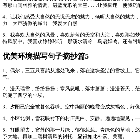
有那山间幽雅的情调、湛蓝无瑕的天空……让我痴迷，使我沉醉
4、让我们感受大自然的无忧无虑的魅力，倾听大自然的魅力
力，大声骄傲的喊出：我爱大自然！
5、我喜欢大自然的风景，喜欢蔚蓝的天空和大海，喜欢那如
特风景中。我喜欢静静聆听，那溪水清冷，鸟语婵鸣。还有
优美环境描写句子摘抄篇5
1、偶尔，三五只喜鹊从远处飞来，落在这块圣洁的雪坡上。
气。
2、漫天瑞雪，纷纷扬扬；寒风怒吼，落木萧萧；漫漫苍天，
沉淀了四季的尘埃。
3、夕阳已完全被暮色吞噬。空中绚丽的晚霞变成灰褐色，好
4、小区北侧，雪花映衬下的村庄黑白、安静。远远地望见，
5、打眼望去，窗外的那一片绿，郁郁葱葱。青绿色的草地，
予大地。再加上碧树清风的衬托，显得如此朴素、美丽。