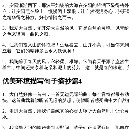
2、夕阳渐渐西下，那波平如镜的大海在夕阳的轻洒下显得格
立，让夕阳照在脸上，慢慢闭上双眼，让自然浸润身心，张开
之精华得之释放。好心情随之而来。
3、我爱大自然，尤其爱大自然的风，它是自然的灵魂。风带
之色来谱写一曲风之颂。
4、让我们投入山的怀抱吧！远远看去，山并不高，可当你来
立着。它们的精神多么令人钦佩啊！
5、我陶醉于春天的风，它轻柔、稚嫩。它为春天平添了盎然
着气，中间还夹杂着花朵和泥土的芬芳，这，就是春的味道。
优美环境描写句子摘抄篇4
1、大自然好像一首曲，一首无边无际的曲，每个音符都带有
快。这首曲载着倾听者无虑的梦想，使倾听者感受曲中大自然
2、走进大自然，用我们最纯真的心灵去聆听大自然吧！让心
水。
3、我追随太阳的脚步来到乡野间。孩子们正追逐玩闹，那自