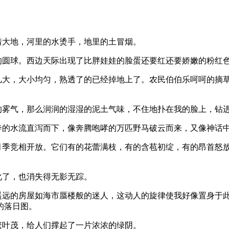
着大地，河里的水烫手，地里的土冒烟。
的圆球。西边天际出现了比胖娃娃的脸蛋还要红还要娇嫩的粉红
个儿大，大小均匀，熟透了的已经掉地上了。农民伯伯乐呵呵的摘
的雾气，那么润润的湿湿的泥土气味，不住地扑在我的脸上，钻
飞奔的水流直泻而下，像奔腾咆哮的万匹野马破云而来，又像神话
的月季竞相开放。它们有的花蕾满枝，有的含苞初绽，有的昂首怒
化了，也消失得无影无踪。
，遥远的房屋如海市蜃楼般的迷人，这动人的旋律使我好像置身于
的落日图。
繁叶茂，给人们撑起了一片浓浓的绿阴。