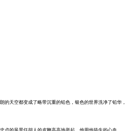
明朗的天空都变成了略带沉重的铅色，银色的世界洗净了铅华，
了忠贞的风景任胡人的皮鞭高高地举起。他用他毕生的心血。