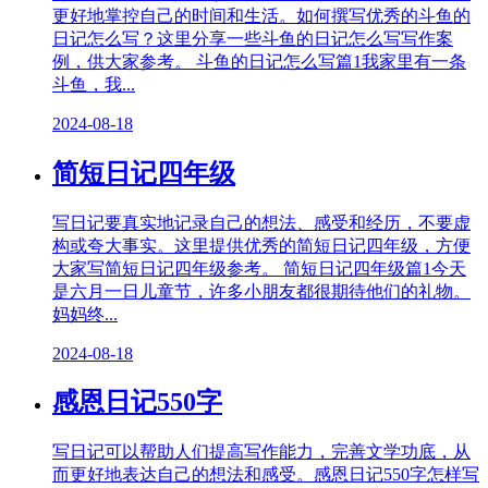
更好地掌控自己的时间和生活。如何撰写优秀的斗鱼的
日记怎么写？这里分享一些斗鱼的日记怎么写写作案
例，供大家参考。 斗鱼的日记怎么写篇1我家里有一条
斗鱼，我...
2024-08-18
简短日记四年级
写日记要真实地记录自己的想法、感受和经历，不要虚
构或夸大事实。这里提供优秀的简短日记四年级，方便
大家写简短日记四年级参考。 简短日记四年级篇1今天
是六月一日儿童节，许多小朋友都很期待他们的礼物。
妈妈终...
2024-08-18
感恩日记550字
写日记可以帮助人们提高写作能力，完善文学功底，从
而更好地表达自己的想法和感受。感恩日记550字怎样写