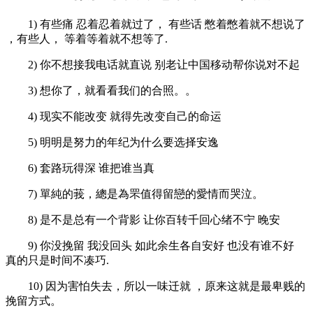
1) 有些痛 忍着忍着就过了， 有些话 憋着憋着就不想说了
，有些人， 等着等着就不想等了.
2) 你不想接我电话就直说 别老让中国移动帮你说对不起
3) 想你了，就看看我们的合照。。
4) 现实不能改变 就得先改变自己的命运
5) 明明是努力的年纪为什么要选择安逸
6) 套路玩得深 谁把谁当真
7) 單純的莪，總是為罘值得留戀的愛情而哭泣。
8) 是不是总有一个背影 让你百转千回心绪不宁 晚安
9) 你没挽留 我没回头 如此余生各自安好 也没有谁不好
真的只是时间不凑巧.
10) 因为害怕失去，所以一味迁就 ，原来这就是最卑贱的
挽留方式。