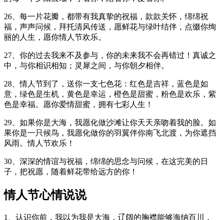
26、每一片花瓣，都带有我真挚的祝福，款款关怀，绵绵祝
福，声声问候，拜托清风传送，愿鲜花与绿叶结伴，点缀你绚
丽的人生，愿你情人节欢乐。
27、你的过去我来不及参与，你的未来我不会再错过！真诚之
中，与你相识相知；灵犀之间，与你朝夕相伴。
28、情人节到了，送你一支七色花：红色是吉祥，蓝色是如
意，绿色是生机，黄色是幸运，橙色是甜蜜，粉色是欢乐，紫
色是幸福。愿你爱情甜蜜，拥有七彩人生！
29、如果你是大海，我愿化做沙滩让你天天亲吻着我的脸。如
果你是一只候鸟，我愿化做你的羽翼伴你南飞北渡，为你遮挡
风雨。情人节欢乐！
30、深深的情谊与祝福，绵绵的思念与问候，在这完美的日
子，把祝愿，随着鲜花带给远方的你！
情人节心情说说
1、认识你前，我以为我是大海，辽阔的胸襟能够海纳百川，