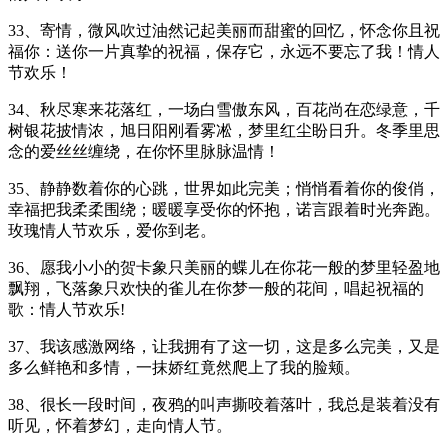
33、寄情，微风吹过油然记起美丽而甜蜜的回忆，怀念你且祝
福你：送你一片真挚的祝福，保存它，永远不要忘了我！情人
节欢乐！
34、秋尽寒来花落红，一场白雪傲东风，百花尚在恋绿意，千
树银花披情浓，旭日阳刚看雾凇，梦里红尘盼日升。冬季里思
念的爱丝丝缠绕，在你怀里脉脉温情！
35、静静数着你的心跳，世界如此完美；悄悄看着你的俊俏，
幸福把我柔柔围绕；暖暖享受你的怀抱，诺言跟着时光奔跑。
玫瑰情人节欢乐，爱你到老。
36、愿我小小的贺卡象只美丽的蝶儿在你花一般的梦里轻盈地
飘翔，飞落象只欢快的雀儿在你梦一般的花间，唱起祝福的
歌：情人节欢乐!
37、我该感激网络，让我拥有了这一切，这是多么完美，又是
多么鲜艳和多情，一抹娇红竟然爬上了我的脸颊。
38、很长一段时间，夜鸦的叫声撕咬着落叶，我总是装着没有
听见，怀着梦幻，走向情人节。