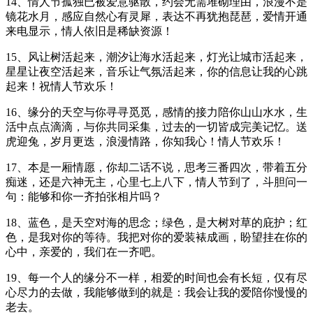
14、情人节孤独已被爱意驱散，约会无需堆砌理由，浪漫不是
镜花水月，感应自然心有灵犀，表达不再犹抱琵琶，爱情开通
来电显示，情人依旧是稀缺资源！
15、风让树活起来，潮汐让海水活起来，灯光让城市活起来，
星星让夜空活起来，音乐让气氛活起来，你的信息让我的心跳
起来！祝情人节欢乐！
16、缘分的天空与你寻寻觅觅，感情的接力陪你山山水水，生
活中点点滴滴，与你共同采集，过去的一切皆成完美记忆。送
虎迎兔，岁月更迭，浪漫情路，你知我心！情人节欢乐！
17、本是一厢情愿，你却二话不说，思考三番四次，带着五分
痴迷，还是六神无主，心里七上八下，情人节到了，斗胆问一
句：能够和你一齐拍张相片吗？
18、蓝色，是天空对海的思念；绿色，是大树对草的庇护；红
色，是我对你的等待。我把对你的爱装裱成画，盼望挂在你的
心中，亲爱的，我们在一齐吧。
19、每一个人的缘分不一样，相爱的时间也会有长短，仅有尽
心尽力的去做，我能够做到的就是：我会让我的爱陪你慢慢的
老去。