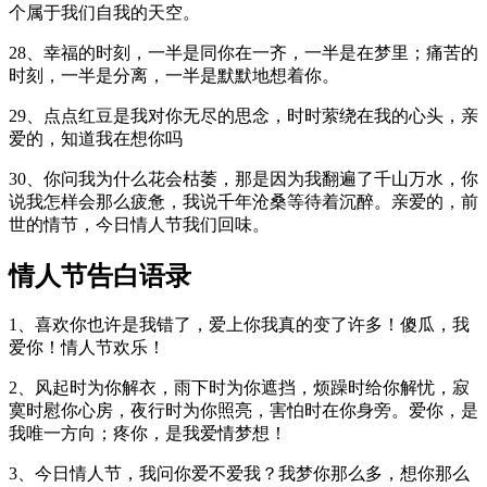
个属于我们自我的天空。
28、幸福的时刻，一半是同你在一齐，一半是在梦里；痛苦的
时刻，一半是分离，一半是默默地想着你。
29、点点红豆是我对你无尽的思念，时时萦绕在我的心头，亲
爱的，知道我在想你吗
30、你问我为什么花会枯萎，那是因为我翻遍了千山万水，你
说我怎样会那么疲惫，我说千年沧桑等待着沉醉。亲爱的，前
世的情节，今日情人节我们回味。
情人节告白语录
1、喜欢你也许是我错了，爱上你我真的变了许多！傻瓜，我
爱你！情人节欢乐！
2、风起时为你解衣，雨下时为你遮挡，烦躁时给你解忧，寂
寞时慰你心房，夜行时为你照亮，害怕时在你身旁。爱你，是
我唯一方向；疼你，是我爱情梦想！
3、今日情人节，我问你爱不爱我？我梦你那么多，想你那么