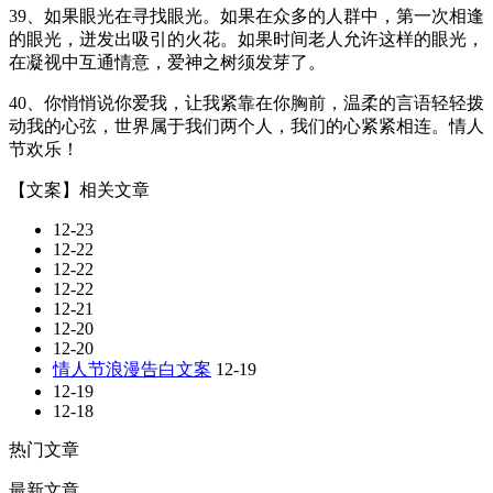
39、如果眼光在寻找眼光。如果在众多的人群中，第一次相逢
的眼光，迸发出吸引的火花。如果时间老人允许这样的眼光，
在凝视中互通情意，爱神之树须发芽了。
40、你悄悄说你爱我，让我紧靠在你胸前，温柔的言语轻轻拨
动我的心弦，世界属于我们两个人，我们的心紧紧相连。情人
节欢乐！
【文案】相关文章
12-23
12-22
12-22
12-22
12-21
12-20
12-20
情人节浪漫告白文案
12-19
12-19
12-18
热门文章
最新文章