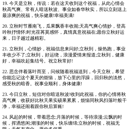
19. 今天是立秋，传说：若在这天收到这个祝福，从此心情会
秋高气爽、常有人暗送秋波、事业如春华秋实，所以立刻送上
最凉爽的祝福，快乐健康!幸福美满!
20. 立秋时节雁南飞，瓜果飘香丰收闹;天高气爽心情妙，登高
吟秋抒情怀;时光荏苒莫感怀，真情真意祝福在;愿你立秋好运
来，日子越过越精彩。
21. 立秋到，心情妙，祝福信息来问好;立秋到，燥热跑，事业
丰收少不了;立秋到，好运绕，浪漫爱情来报道;立秋到，健康
好，幸福吹起集结号。祝立秋常好!
22. 思念伴着落叶而至，问候随着祝福送到，今天立秋，希望
你能忘记这个夏天的烦恼，放下心里的浮躁，回归秋的淡然，
感受秋的暗香。祝事业顺利，身体健康!
23. 今日立秋，短信对你暗送秋波!收到此祝福，你的心情将秋
高气爽，收获好比秋天果实硕果累累，烦恼同秋风扫落叶般干
净，幸福还闹着跟你秋后算账!
24. 风起的时候，带着思念;月落的时候，等待浪漫;云飘的时
候，挥洒悠闲;潮涨的时候，快乐缠绵;立秋的时候，祝福无