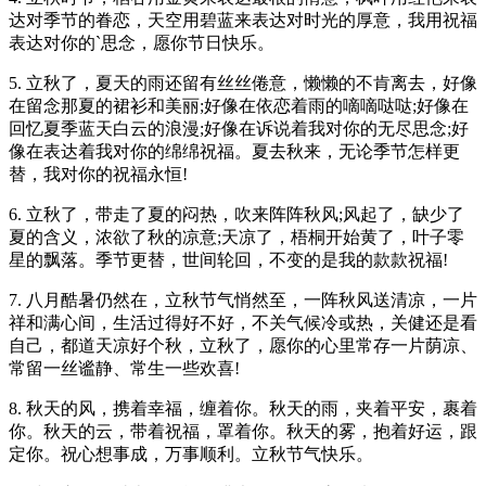
达对季节的眷恋，天空用碧蓝来表达对时光的厚意，我用祝福
表达对你的`思念，愿你节日快乐。
5. 立秋了，夏天的雨还留有丝丝倦意，懒懒的不肯离去，好像
在留念那夏的裙衫和美丽;好像在依恋着雨的嘀嘀哒哒;好像在
回忆夏季蓝天白云的浪漫;好像在诉说着我对你的无尽思念;好
像在表达着我对你的绵绵祝福。夏去秋来，无论季节怎样更
替，我对你的祝福永恒!
6. 立秋了，带走了夏的闷热，吹来阵阵秋风;风起了，缺少了
夏的含义，浓欲了秋的凉意;天凉了，梧桐开始黄了，叶子零
星的飘落。季节更替，世间轮回，不变的是我的款款祝福!
7. 八月酷暑仍然在，立秋节气悄然至，一阵秋风送清凉，一片
祥和满心间，生活过得好不好，不关气候冷或热，关健还是看
自己，都道天凉好个秋，立秋了，愿你的心里常存一片荫凉、
常留一丝谧静、常生一些欢喜!
8. 秋天的风，携着幸福，缠着你。秋天的雨，夹着平安，裹着
你。秋天的云，带着祝福，罩着你。秋天的雾，抱着好运，跟
定你。祝心想事成，万事顺利。立秋节气快乐。