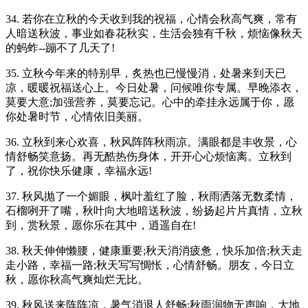
34. 若你在立秋的今天收到我的祝福，心情会秋高气爽，常有
人暗送秋波，事业如春花秋实，生活会独有千秋，烦恼像秋天
的蚂蚱--蹦不了几天了!
35. 立秋今年来的特别早，炙热也已慢慢消，处暑来到天已
凉，暖暖祝福送心上。今日处暑，问候唯你专属。早晚添衣，
莫要大意;加强营养，莫要忘记。心中的牵挂永远属于你，愿
你处暑时节，心情依旧美丽。
36. 立秋到来心欢喜，秋风阵阵秋雨凉。满眼都是丰收景，心
情舒畅笑意扬。再无酷热伤身体，开开心心烦恼离。立秋到
了，祝你快乐健康，幸福永远!
37. 秋风抛了一个媚眼，枫叶羞红了脸，秋雨洒落无数柔情，
石榴咧开了嘴，秋叶向大地暗送秋波，纷扬起片片真情，立秋
到，赏秋景，愿你乐在其中，逍遥自在!
38. 秋天伸伸懒腰，健康重要;秋天消消疲惫，快乐加倍;秋天走
走小路，幸福一路;秋天写写惆怅，心情舒畅。朋友，今日立
秋，愿你秋高气爽灿烂无比。
39. 秋风送来阵阵凉，暑气消退人舒畅;秋雨润物无声响，大地