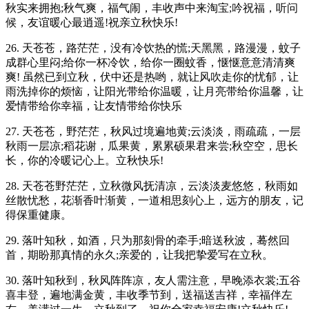
秋实来拥抱;秋气爽，福气闹，丰收声中来淘宝;吟祝福，听问
候，友谊暖心最逍遥!祝亲立秋快乐!
26. 天苍苍，路茫茫，没有冷饮热的慌;天黑黑，路漫漫，蚊子
成群心里闷;给你一杯冷饮，给你一圈蚊香，惬惬意意清清爽
爽! 虽然已到立秋，伏中还是热哟，就让风吹走你的忧郁，让
雨洗掉你的烦恼，让阳光带给你温暖，让月亮带给你温馨，让
爱情带给你幸福，让友情带给你快乐
27. 天苍苍，野茫茫，秋风过境遍地黄;云淡淡，雨疏疏，一层
秋雨一层凉;稻花谢，瓜果黄，累累硕果君来尝;秋空空，思长
长，你的冷暖记心上。立秋快乐!
28. 天苍苍野茫茫，立秋微风抚清凉，云淡淡麦悠悠，秋雨如
丝散忧愁，花渐香叶渐黄，一道相思刻心上，远方的朋友，记
得保重健康。
29. 落叶知秋，如酒，只为那刻骨的牵手;暗送秋波，蓦然回
首，期盼那真情的永久;亲爱的，让我把挚爱写在立秋。
30. 落叶知秋到，秋风阵阵凉，友人需注意，早晚添衣裳;五谷
喜丰登，遍地满金黄，丰收季节到，送福送吉祥，幸福伴左