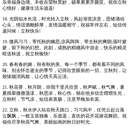
乐幸福身边绕。丰收在望秋景妙，硕果累累开颜笑。祝你立秋
心情好，健康生活乐逍遥!
18. 光阴似水长流，时光转入立秋，风起渐觉凉意，思绪涌动
心头，情谊酒般醇厚，友情温暖相守，祝福常伴左右，短信传
递问候：立秋快乐!
19. 微风习习，寄托秋的幽思;凉风阵阵，带去秋的爽朗;落叶簌
簌，留下秋的幻想。此刻，成熟的稻穗风中游走，快乐的精灵
暗送秋波，祝立秋愉快!
20. 春有春的媚，秋有秋的美。每一个季节，都有着不同的风
味。别去怀念逝去的季节，记得欣赏眼前的一切。立秋到，让
烦恼烟消风散，让心情天高云淡。
21. 秋花香，秋月朗，你我千里共欣赏，秋声赋，秋气爽，暑
夏残晕微微荡漾，秋思浓，秋心伤，独在他乡信念熠熠生光，
立秋时，节气凉，短信表衷肠，注意早晚加衣裳。
22. 立秋，秋水伊人站在秋天路口，习习风中，任凭云起云落
云飘飘，一根玉笛独奏，乐逍遥，直吹的花开花谢花舞蹈。祝
福你尽享秋高气爽、美丽如画的秋日好时光。