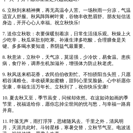
6. 立秋到来精神爽，再无高温令人苦。一场秋雨一分凉，气温
适宜人舒服。秋风阵阵树叶黄，谷物丰收愁眉舒。朋友短信送
身边，开开心心人幸福。祝立秋快乐!
7. 送你立秋歌：衣要保暖别着凉，日常生活须乐观。秋燥上火
少吃辛，秋瓜坏肚别吃寒。补液生津多吃酸，合理膳食是关
键。多多喝水要知道，养阴益气最重要。
8. 秋意浓，立秋中，天气凉，莫逞强，少冷饮，易食温。患疾
病，食疗补，调养生机加滋补，增强体力防止秋老虎。
9. 秋风送来稻花香，农民伯伯收割忙。不怕骄阳当头照，只愿
稻谷满粮仓。丰收硕果如蜜糖，甜到心里笑脸扬。心中祈愿你
安康，幸福生活万年长。立秋到了，祝你快乐安康!
10. 夏去秋又至，季节虽变，问候却依然。在这如诗如画的季
节里，祝福送给你，愿你忘掉尘世间的忧与愁，与幸福一路肩
并肩。
11. 叶落无声，雨打浮萍，思绪随风去。千里之外，清风明
月，天涯共此时。斗转星移，寒暑交替，立秋节气至。电波送