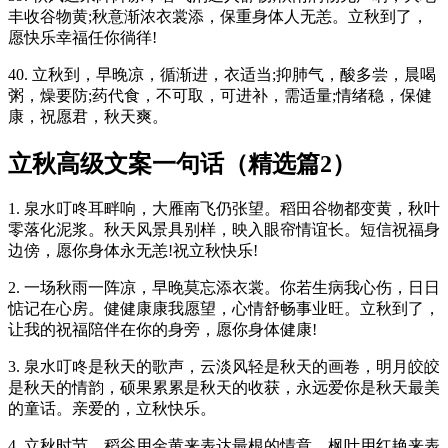
丰收谷物黄;秋意渐浓衣裳添，保重身体人无恙。立秋到了，
愿快乐幸福任你徜徉!
40. 立秋到，早晚凉，循渐进，衣适当;抑肺气，酸多尝，晨喝
粥，燥要防;药代食，不可取，可进补，需适量;情绪稳，保健
康，祝愿君，秋天爽。
立秋高级文案一句话（精选篇2）
1. 泉水叮咚耳畔响，大雁南飞仍张望。稻田谷物都变黄，秋叶
零落化泥浆。秋天风景具别样，映入眼帘情谊长。短信祝福身
边傍，愿你身体永无恙!祝立秋快乐!
2. 一场秋雨一阵凉，早晚莫忘添衣裳。你若生病我心伤，日日
惦记在心房。健健康康我愿望，心情舒畅事业旺。立秋到了，
让我的祝福陪伴在你的身旁，愿你身体健康!
3. 泉水叮咚是秋天的歌声，云淡风轻是秋天的画卷，明月皎皎
是秋天的情韵，硕果累累是秋天的收获，永远爱你是秋天最美
的童话。亲爱的，立秋快乐。
4. 立秋时节，稻谷用金黄来表达最根的情意，枫叶用红艳来表