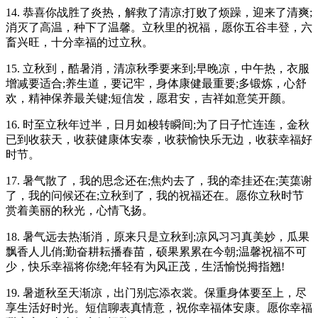
14. 恭喜你战胜了炎热，解救了清凉;打败了烦躁，迎来了清爽;
消灭了高温，种下了温馨。立秋里的祝福，愿你五谷丰登，六
畜兴旺，十分幸福的过立秋。
15. 立秋到，酷暑消，清凉秋季要来到;早晚凉，中午热，衣服
增减要适合;养生道，要记牢，身体康健最重要;多锻炼，心舒
欢，精神保养最关键;短信发，愿君安，吉祥如意笑开颜。
16. 时至立秋年过半，日月如梭转瞬间;为了日子忙连连，金秋
已到收获天，收获健康体安泰，收获愉快乐无边，收获幸福好
时节。
17. 暑气散了，我的思念还在;焦灼去了，我的牵挂还在;芙蕖谢
了，我的问候还在;立秋到了，我的祝福还在。愿你立秋时节
赏着美丽的秋光，心情飞扬。
18. 暑气远去热渐消，原来只是立秋到;凉风习习真美妙，瓜果
飘香人儿俏;勤奋耕耘播春苗，硕果累累在今朝;温馨祝福不可
少，快乐幸福将你绕;年轻有为风正茂，生活愉悦拇指翘!
19. 暑逝秋至天渐凉，出门别忘添衣裳。保重身体要至上，尽
享生活好时光。短信聊表真情意，祝你幸福体安康。愿你幸福