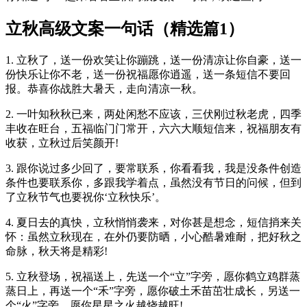
立秋高级文案一句话（精选篇1）
1. 立秋了，送一份欢笑让你蹦跳，送一份清凉让你自豪，送一
份快乐让你不老，送一份祝福愿你逍遥，送一条短信不要回
报。恭喜你战胜大暑天，走向清凉一秋。
2. 一叶知秋秋已来，两处闲愁不应该，三伏刚过秋老虎，四季
丰收在旺台，五福临门门常开，六六大顺短信来，祝福朋友有
收获，立秋过后笑颜开!
3. 跟你说过多少回了，要常联系，你看看我，我是没条件创造
条件也要联系你，多跟我学着点，虽然没有节日的问候，但到
了立秋节气也要祝你‘立秋快乐’。
4. 夏日去的真快，立秋悄悄袭来，对你甚是想念，短信捎来关
怀：虽然立秋现在，在外仍要防晒，小心酷暑难耐，把好秋之
命脉，秋天将是精彩!
5. 立秋登场，祝福送上，先送一个“立”字旁，愿你鹤立鸡群蒸
蒸日上，再送一个“禾”字旁，愿你破土禾苗茁壮成长，另送一
个“火”字旁，愿你星星之火越烧越旺!