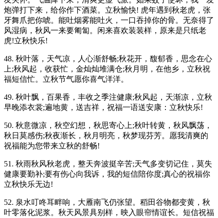
炮弹打下来，给你作下酒菜。立秋愉快! 虎年遇到秋老虎，张
牙舞爪把你唬。能吐烟雾能吐火，一口吞掉你的骨。无奈得了
风湿病，秋风一来要匍匐。闲来喜欢装装样，原来是只纸老
虎!立秋快乐!
48. 秋叶落，天气凉，人心渐舒畅;秋花开，馥郁香，思念在心
上;秋风起，收获忙，金灿灿堆满仓;秋月明，在他乡，立秋祝
福短信忙。立秋节气愿你喜气洋洋。
49. 秋叶飘，百果香，丰收之季注健康;秋风起，天渐凉，立秋
早晚添衣裳;遍地黄，送吉祥，祝福一语送安康：立秋快乐!
50. 秋意微凉，秋空幻想，秋思寄心上;秋叶转黄，秋风飘荡，
秋日莫感伤;秋夜渐长，秋月明亮，秋梦现芬芳。愿我清爽的
祝福能为您带来立秋的舒畅!
51. 秋雨秋风秋老虎，整天奔波挺辛苦;天气多变切记住，莫失
健康要勤补;要有伤心向我诉，我的短信陪你度;真心的祝福你
立秋快乐无边!
52. 泉水叮咚耳畔响，大雁南飞仍张望。稻田谷物都变黄，秋
叶零落化泥浆。秋天风景具别样，映入眼帘情谊长。短信祝福