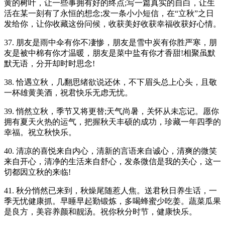
黄的树叶，让一些事拥有好的终点;写一篇真实的自白，让生
活在某一刻有了永恒的想念;发一条小小短信，在“立秋”之日
发给你，让你收藏这份问候，收获美好收获幸福收获好心情。
37. 朋友是雨中伞有你不凄惨，朋友是雪中炭有你胜严寒，朋
友是被中棉有你才温暖，朋友是菜中盐有你才香甜!相聚虽默
默无语，分开却时时思念!
38. 恰遇立秋，几翻思绪欲说还休，不下眉头总上心头，且敬
一杯雄黄美酒，祝君快乐无虑无忧。
39. 悄然立秋，季节又将更替;天气尚暑，关怀从未忘记。愿你
拥有夏天火热的运气，把握秋天丰硕的成功，珍藏一年四季的
幸福。祝立秋快乐。
40. 清凉的喜悦来自内心，清新的言语来自诚心，清爽的微笑
来自开心，清净的生活来自舒心，发条微信是我的关心，这一
切都因立秋的来临!
41. 秋分悄然已来到，秋燥尾随惹人焦。送君秋日养生话，一
季无忧健康抓。早睡早起勤锻炼，多喝蜂蜜少吃姜。蔬菜瓜果
是良方，美容养颜和靓汤。祝你秋分时节，健康快乐。