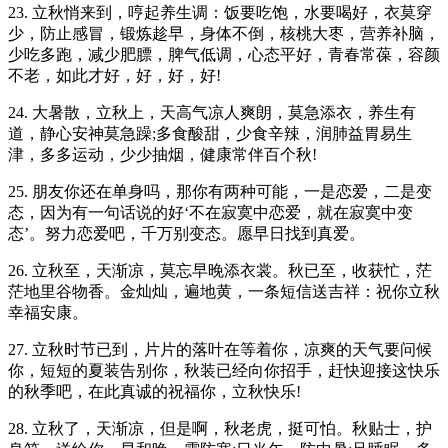
23. 立秋悄来到，哼起养生调：饭要吃饱，水要喝好，衣莫穿
少，防止感冒，锻炼趁早，身体不倒，核桃大枣，营养补脑，
少吃多跑，减少肥膘，脾气低调，心态平好，青春常葆，容颜
不老，如此才好，好，好，好!
24. 大暑散，立秋上，天高气凉人爽朗，莫急添衣，养生有
道，静心安神莫急躁;多食酸甜，少食辛辣，润肺益胃易生
津，多多运动，少少抽烟，健康常伴百个秋!
25. 朋友你还在单身吗，那你有两种可能，一是恋爱，二是变
态，因为有一句话说的好‘不在寂寞中恋爱，就在寂寞中变
态’。努力恋爱吧，千万别变态。愿早日找到真爱。
26. 立秋至，天渐凉，莫忘早晚添衣裳。秋已至，收获忙，茫
茫地里谷物香。金灿灿，遍地黄，一条短信送吉祥：祝你立秋
幸福安康。
27. 立秋时节已到，片片的落叶在等着你，凉爽的天气要问候
你，短短的夏装告别你，秋装已经向你招手，赶快迎接这快乐
的秋季吧，在此真诚的祝福你，立秋快乐!
28. 立秋了，天渐凉，但是啊，秋老虎，挺可怕。秋贴士，护