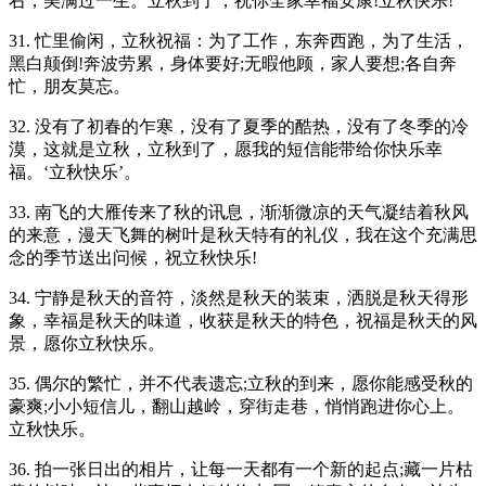
右，美满过一生。立秋到了，祝你全家幸福安康!立秋快乐!
31. 忙里偷闲，立秋祝福：为了工作，东奔西跑，为了生活，
黑白颠倒!奔波劳累，身体要好;无暇他顾，家人要想;各自奔
忙，朋友莫忘。
32. 没有了初春的乍寒，没有了夏季的酷热，没有了冬季的冷
漠，这就是立秋，立秋到了，愿我的短信能带给你快乐幸
福。‘立秋快乐’。
33. 南飞的大雁传来了秋的讯息，渐渐微凉的天气凝结着秋风
的来意，漫天飞舞的树叶是秋天特有的礼仪，我在这个充满思
念的季节送出问候，祝立秋快乐!
34. 宁静是秋天的音符，淡然是秋天的装束，洒脱是秋天得形
象，幸福是秋天的味道，收获是秋天的特色，祝福是秋天的风
景，愿你立秋快乐。
35. 偶尔的繁忙，并不代表遗忘;立秋的到来，愿你能感受秋的
豪爽;小小短信儿，翻山越岭，穿街走巷，悄悄跑进你心上。
立秋快乐。
36. 拍一张日出的相片，让每一天都有一个新的起点;藏一片枯