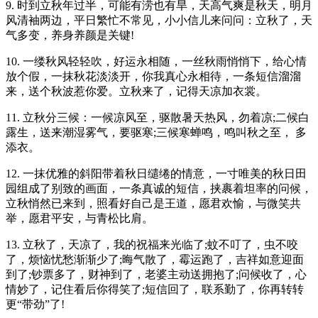
9. 时到立秋年过半，可能有涝也有旱，天高气爽是秋天，明月
风清袖两边，平日繁忙不常见，小小信儿来问问：立秋了，天
气多变，养身养颜是关键!
10. 一缕秋风轻轻吹，好运永相随，一丝秋雨悄悄下，给心情
放个假，一抹秋花淡淡开，你我真心永相待，一条短信溜溜
来，送个秋波惹你爱。立秋来了，记得天凉加衣裳。
11. 立秋分三候：一候凉风至，驱散暑天热风，勿着凉;二候白
露生，送来潮湿雾气，要驱寒;三候寒蝉鸣，鸣叫秋之至， 多
添衣。
12. 一抹优雅的斜阳带着秋日缱绻的情意，一寸唯美的秋日田
园组成了别致的画面，一条真诚的短信，挟裹着坦率的问候，
立秋悄然已来到，照看好自己是王道，愿君欢愉，与微笑共
举，愿君平安，与青松比肩。
13. 立秋了，天凉了，我的祝福来光临了;蚊不叮了，虫不咬
了，烦恼忧愁渐渐少了;晦气散了，霉运跑了，吉祥如意迎面
到了;钞票多了，财神到了，老婆主动送拥抱了;问候收了，心
情妙了，记住看后你得笑了;短信回了，联系勤了，你再转转
更“带劲”了!