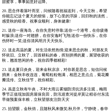
甜蜜享，事事如意好运降。
20. 思念伴着落叶而至，问候随着祝福送到，今天立秋，希望
你能忘记这个夏天的烦恼，放下心里的浮躁，回归秋的淡然，
感受秋的暗香。祝事业顺利，身体健康!
21. 送你一座海岛，在你失意时停靠;送你一个港弯，在你疲倦
时躲浪;送你一对翅膀，在你安逸时飞翔;送你一份快乐，在你
伤怀时一笑;送你清风明月天天快乐。
22. 送走高温的夏，对生活依然热情;迎来思念的秋，对朋友关
怀依旧。立秋了，回首耕耘的春，挥别拼搏的夏，展望收获的
秋，翘首悠闲的冬，祝你四季都精彩!
23. 送走夏日炎炎，迎来金秋凉凉，对你甚是思念，短信问候
捎来：金秋丰收连连，葡萄粒粒饱满，相思之意点点，菊花瓣
瓣流传。立秋佳节，祝你精彩。
24. 虽是立秋有午炎，不时大雨云雾烟防涝抗洪多注观，梅雨
季节正值现加固房屋保良田，防汛巡查河提岸莫让稻谷付东流
早做预案保丰粮，立秋望朋友注防天灾
25. 抬望眼，金秋俏，且随秋风来微笑;秋月伴，宁静绕，春华