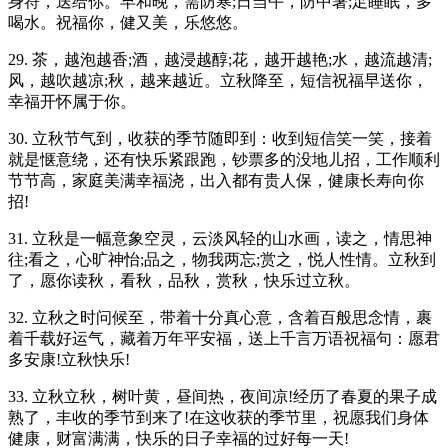
身符，送给你。早和晚，需防寒;日当午，防中暑;足睡眠，多
喝水。祝福你，健又美，乐悠悠。
29. 茶，越泡越香;酒，越浸越醇;花，越开越艳;水，越流越清;
风，越吹越凉;秋，越来越近。立秋降至，短信祝福早送你，
幸福开怀属于你。
30. 立秋节气到，收获的季节随即到：收到短信笑一笑，接着
就是惬意绕，还有快乐紧跟跑，钞票多的没地儿招，工作顺利
节节高，家庭美满幸福浇，出入都有贵人保，健康长寿向你
招!
31. 立秋是一幅意象空灵，云淡风轻的山水画，读之，情思神
往;看之，心旷神怡;品之，物我两忘;赏之，悦人性情。立秋到
了，愿你读秋，看秋，品秋，赏秋，快乐过立秋。
32. 立秋之时问候至，带着十分真心意，含着百般思念情，裹
着千载好运气，藏着万年平安福，送上千言万语祝福句：愿君
多安康!立秋快乐!
33. 立秋立秋，树叶黄，昼间热，夜间凉!经历了春夏的果子成
熟了，丰收的季节到来了!在这收获的季节里，祝愿我们身体
健康，财富满满，快乐的日子幸福的过好每一天!