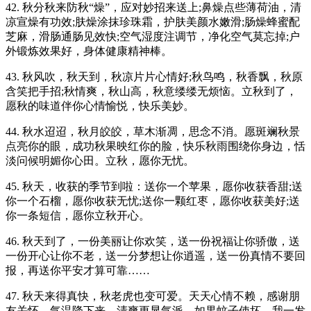
42. 秋分秋来防秋“燥”，应对妙招来送上;鼻燥点些薄荷油，清
凉宣燥有功效;肤燥涂抹珍珠霜，护肤美颜水嫩滑;肠燥蜂蜜配
芝麻，滑肠通肠见效快;空气湿度注调节，净化空气莫忘掉;户
外锻炼效果好，身体健康精神棒。
43. 秋风吹，秋天到，秋凉片片心情好;秋鸟鸣，秋香飘，秋原
含笑把手招;秋情爽，秋山高，秋意缕缕无烦恼。立秋到了，
愿秋的味道伴你心情愉悦，快乐美妙。
44. 秋水迢迢，秋月皎皎，草木渐凋，思念不消。愿斑斓秋景
点亮你的眼，成功秋果映红你的脸，快乐秋雨围绕你身边，恬
淡问候明媚你心田。立秋，愿你无忧。
45. 秋天，收获的季节到啦：送你一个苹果，愿你收获香甜;送
你一个石榴，愿你收获无忧;送你一颗红枣，愿你收获美好;送
你一条短信，愿你立秋开心。
46. 秋天到了，一份美丽让你欢笑，送一份祝福让你骄傲，送
一份开心让你不老，送一分梦想让你逍遥，送一份真情不要回
报，再送你平安才算可靠……
47. 秋天来得真快，秋老虎也变可爱。天天心情不赖，感谢朋
友关怀。气温降下来，清爽更显气派。如果蚊子使坏，我一发