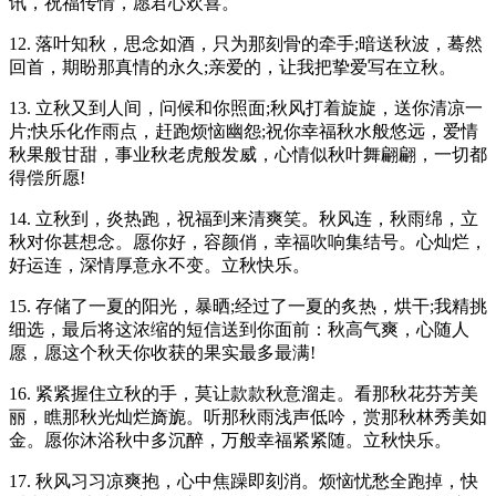
讯，祝福传情，愿君心欢喜。
12. 落叶知秋，思念如酒，只为那刻骨的牵手;暗送秋波，蓦然
回首，期盼那真情的永久;亲爱的，让我把挚爱写在立秋。
13. 立秋又到人间，问候和你照面;秋风打着旋旋，送你清凉一
片;快乐化作雨点，赶跑烦恼幽怨;祝你幸福秋水般悠远，爱情
秋果般甘甜，事业秋老虎般发威，心情似秋叶舞翩翩，一切都
得偿所愿!
14. 立秋到，炎热跑，祝福到来清爽笑。秋风连，秋雨绵，立
秋对你甚想念。愿你好，容颜俏，幸福吹响集结号。心灿烂，
好运连，深情厚意永不变。立秋快乐。
15. 存储了一夏的阳光，暴晒;经过了一夏的炙热，烘干;我精挑
细选，最后将这浓缩的短信送到你面前：秋高气爽，心随人
愿，愿这个秋天你收获的果实最多最满!
16. 紧紧握住立秋的手，莫让款款秋意溜走。看那秋花芬芳美
丽，瞧那秋光灿烂旖旎。听那秋雨浅声低吟，赏那秋林秀美如
金。愿你沐浴秋中多沉醉，万般幸福紧紧随。立秋快乐。
17. 秋风习习凉爽抱，心中焦躁即刻消。烦恼忧愁全跑掉，快