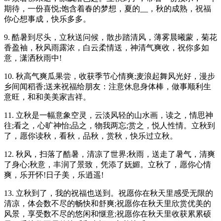
期待，一份喜悦;饱含着春的梦想，夏的__，秋的成熟，祝福
你心想事成，快乐多多。
9. 酷暑到尽头，立秋送问候，散步踏清风，薄雾晨曦蒙，菊花
香盈袖，秋风雨露浓，白云柔情送，神清气爽收，祝你多如
意，潇洒秋雨中!
10. 秋高气爽瓜果尝，收获季节心情爽;麦浪起舞风光好，漫步
乡间闻稻香;送来祝福给朋友：注意休息身体棒，做事顺利生
意旺，和和美美家吉祥。
11. 立秋是一幅意象空灵，云淡风轻的山水画，读之，情思神
往;看之，心旷神怡;品之，物我两忘;赏之，悦人性情。立秋到
了，愿你读秋，看秋，品秋，赏秋，快乐过立秋。
12. 秋风，扫落了酷暑，清凉了世界;秋雨，送走了暑气，清爽
了身心;秋意，丰润了景致，凭添了妩媚。立秋了，愿你心情
爽，乐开怀!日子美，乐逍遥!
13. 立秋到了，我的祝福也送到。祝愿你在秋天里感受无限的
清凉，体会数不尽的畅快和舒爽;祝愿你在秋天里欣赏优美的
风景，享受数不尽的悠闲和惬意;祝愿你在秋天里收获累累硕