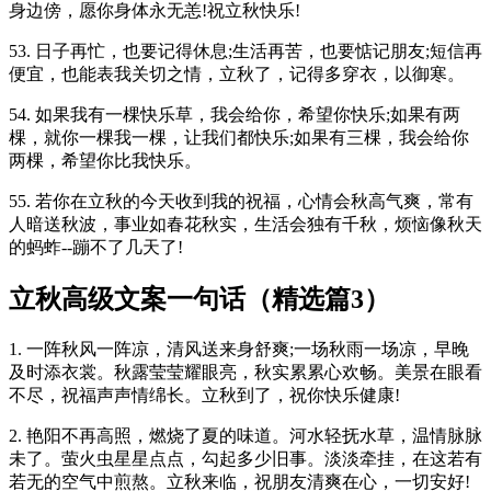
身边傍，愿你身体永无恙!祝立秋快乐!
53. 日子再忙，也要记得休息;生活再苦，也要惦记朋友;短信再
便宜，也能表我关切之情，立秋了，记得多穿衣，以御寒。
54. 如果我有一棵快乐草，我会给你，希望你快乐;如果有两
棵，就你一棵我一棵，让我们都快乐;如果有三棵，我会给你
两棵，希望你比我快乐。
55. 若你在立秋的今天收到我的祝福，心情会秋高气爽，常有
人暗送秋波，事业如春花秋实，生活会独有千秋，烦恼像秋天
的蚂蚱--蹦不了几天了!
立秋高级文案一句话（精选篇3）
1. 一阵秋风一阵凉，清风送来身舒爽;一场秋雨一场凉，早晚
及时添衣裳。秋露莹莹耀眼亮，秋实累累心欢畅。美景在眼看
不尽，祝福声声情绵长。立秋到了，祝你快乐健康!
2. 艳阳不再高照，燃烧了夏的味道。河水轻抚水草，温情脉脉
未了。萤火虫星星点点，勾起多少旧事。淡淡牵挂，在这若有
若无的空气中煎熬。立秋来临，祝朋友清爽在心，一切安好!