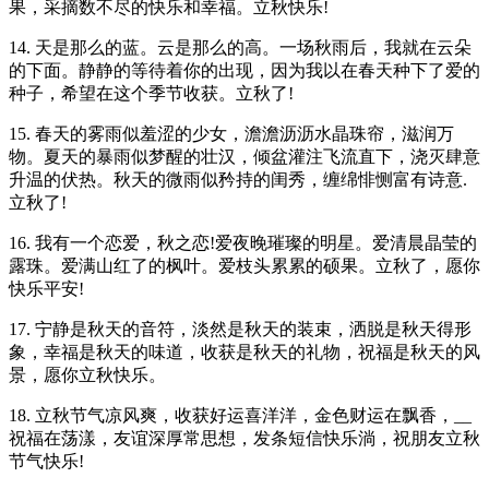
果，采摘数不尽的快乐和幸福。立秋快乐!
14. 天是那么的蓝。云是那么的高。一场秋雨后，我就在云朵
的下面。静静的等待着你的出现，因为我以在春天种下了爱的
种子，希望在这个季节收获。立秋了!
15. 春天的雾雨似羞涩的少女，澹澹沥沥水晶珠帘，滋润万
物。夏天的暴雨似梦醒的壮汉，倾盆灌注飞流直下，浇灭肆意
升温的伏热。秋天的微雨似矜持的闺秀，缠绵悱恻富有诗意.
立秋了!
16. 我有一个恋爱，秋之恋!爱夜晚璀璨的明星。爱清晨晶莹的
露珠。爱满山红了的枫叶。爱枝头累累的硕果。立秋了，愿你
快乐平安!
17. 宁静是秋天的音符，淡然是秋天的装束，洒脱是秋天得形
象，幸福是秋天的味道，收获是秋天的礼物，祝福是秋天的风
景，愿你立秋快乐。
18. 立秋节气凉风爽，收获好运喜洋洋，金色财运在飘香，__
祝福在荡漾，友谊深厚常思想，发条短信快乐淌，祝朋友立秋
节气快乐!