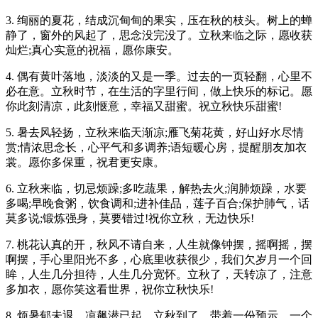
3. 绚丽的夏花，结成沉甸甸的果实，压在秋的枝头。树上的蝉
静了，窗外的风起了，思念没完没了。立秋来临之际，愿收获
灿烂;真心实意的祝福，愿你康安。
4. 偶有黄叶落地，淡淡的又是一季。过去的一页轻翻，心里不
必在意。立秋时节，在生活的字里行间，做上快乐的标记。愿
你此刻清凉，此刻惬意，幸福又甜蜜。祝立秋快乐甜蜜!
5. 暑去风轻扬，立秋来临天渐凉;雁飞菊花黄，好山好水尽情
赏;情浓思念长，心平气和多调养;语短暖心房，提醒朋友加衣
裳。愿你多保重，祝君更安康。
6. 立秋来临，切忌烦躁;多吃蔬果，解热去火;润肺烦躁，水要
多喝;早晚食粥，饮食调和;进补佳品，莲子百合;保护肺气，话
莫多说;锻炼强身，莫要错过!祝你立秋，无边快乐!
7. 桃花认真的开，秋风不请自来，人生就像钟摆，摇啊摇，摆
啊摆，手心里阳光不多，心底里收获很少，我们欠岁月一个回
眸，人生几分担待，人生几分宽怀。立秋了，天转凉了，注意
多加衣，愿你笑这看世界，祝你立秋快乐!
8. 烦暑郁未退，凉飙潜已起。立秋到了，带着一份预示，一个