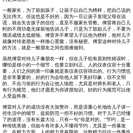
一般家长，为了鼓励孩子，让孩子以自己为榜样，把自己说的
无比伟大。但这也是不好的，因为一旦让孩子发现父母在说
谎，就会失去孩子的信任，直至不服家长管教。傅雷将自己儿
时的不用功毫无保留地告诉儿子，只是为了鼓励儿子，不要为
俄语成绩太低烦恼。傅雷并不希望儿子以他为榜样，他对儿子
就像对待老朋友一样推心置腹，没有秘密。傅雷这种对待儿子
的方法，就是一般朋友之间也很难做到。
虽然傅雷对待儿子像朋友一样，但在儿子犯有原则性错误时，
哪怕是很小的一个细节，也要立刻纠正。人的仪表仪容十分重
要，人们之间的第一印象就是靠仪表仪容得出的。行为习惯也
是非常重要的，好的行为会给他人留下美好印象，但不文明
的、不合习俗的行为会让他人恼怒，尤其是对师长和老人，只
有行为规范，他们才愿意为你讲授知识。好的行为规范可以使
人受益终身。
傅雷对儿子的成功没有大加赞许，而是语重心长地给儿子讲一
些生活中的细节，提前防范一些不好的习惯。对于儿子已经懂
了的道理，没有长篇大论，只有一句“你是对的。”节约，是一
种传统美德，但如今有许多人不懂得节约，尤其是一些暴发
户。在精力方面，人的精力是有限的，分散精力往往一件事也