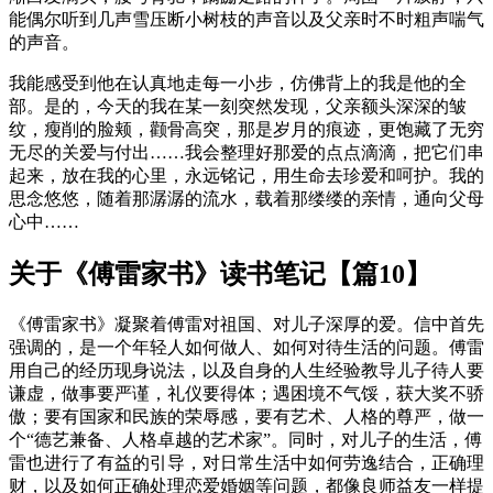
能偶尔听到几声雪压断小树枝的声音以及父亲时不时粗声喘气
的声音。
我能感受到他在认真地走每一小步，仿佛背上的我是他的全
部。是的，今天的我在某一刻突然发现，父亲额头深深的皱
纹，瘦削的脸颊，颧骨高突，那是岁月的痕迹，更饱藏了无穷
无尽的关爱与付出……我会整理好那爱的点点滴滴，把它们串
起来，放在我的心里，永远铭记，用生命去珍爱和呵护。我的
思念悠悠，随着那潺潺的流水，载着那缕缕的亲情，通向父母
心中……
关于《傅雷家书》读书笔记【篇10】
《傅雷家书》凝聚着傅雷对祖国、对儿子深厚的爱。信中首先
强调的，是一个年轻人如何做人、如何对待生活的问题。傅雷
用自己的经历现身说法，以及自身的人生经验教导儿子待人要
谦虚，做事要严谨，礼仪要得体；遇困境不气馁，获大奖不骄
傲；要有国家和民族的荣辱感，要有艺术、人格的尊严，做一
个“德艺兼备、人格卓越的艺术家”。同时，对儿子的生活，傅
雷也进行了有益的引导，对日常生活中如何劳逸结合，正确理
财，以及如何正确处理恋爱婚姻等问题，都像良师益友一样提