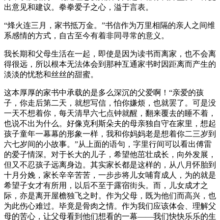
出意见和建议。拳拳爱子之心，溢于言表。
“烽火连三月，家书抵万金。”书信作为万里相隔的亲人之间维
系感情的方式，自古至今有着非同寻常的意义。
我长期和父母生活在一起，即使是因为读书而离家，也不会离
得很远，所以根本无法体会到那种互通家书时因距离而产生的
淡淡的忧愁和丝丝的甜蜜。
这本厚厚的家书中承载的是多么深沉的父爱啊！“亲爱的孩
子，你走后第二天，就想写信，怕你嫌烦，也就罢了。可是没
一天不想着你，每天清早六七点钟就醒，翻来覆去的睡不着，
也说不出为什么。好像克利斯朵夫的母亲独自守在家里，想起
孩子童年一幕幕的形象一样，我和你妈妈老是想着你二三岁到
六七岁间的小故事。”从上面的语句，字里行间可以看出傅雷
的爱子情深。对于长大的儿子，希望他茁壮成长，向外发展，
但又不忍孩子远离身边。其实家长都是这样的，从八月怀胎到
十月分娩，家长辛辛苦苦，一步步将儿女哺育成人，为的就是
希望子女才有所用，以后不至于露宿街头。而，儿女成才之
际，亦是离开屋檐独飞之时。作为父母，既为他们而高兴，也
为此伤心难过。毕竟是骨肉之情。作为我们应该体会、理解父
母的苦心，让父母看到他们想看的一幕——我们快快乐乐的生