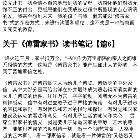
读完此书，我会情不自禁地想到我的父母。我感怀他们对我无
微不至的付出，更感恩他们在我成长过程中所呈现的点点滴滴
的爱。我甚至想到未来，我的孩子与我，倘若能以“傅雷家
书”式的亲密方式，来进行沟通和联结，这不失是一种智慧而
又完美的教育。
关于《傅雷家书》读书笔记【篇6】
“烽火连三月，家书抵万金。”书信作为万里相隔的亲人之间维
系感情的方式，这就是《傅雷家书》能产生如此大的影响，不
同于普通家信之处。
《傅雷家书》是傅雷暨夫人写给儿子傅聪、傅敏等的中外家
信，其中大部分是写给出洋在外并最终成为著名钢琴演奏家的
大儿子傅聪的信件。洋洋万言，字字涌动，阅者无不为傅雷的
精神感动。信中有对过去教子过于严格的悔赎，有对儿子进步
的表扬和鼓励，有对音乐和艺术的指导和探讨，有对党和国家
建设及运动的看法和意见，有对儿子生活的嘘问和关心，“贯
穿全部家书的情义，就是要儿子知道国家的荣辱，艺术的尊
严，能够用严肃的态度对待一切，做一个‘德艺兼备、人格卓
越的艺术家’。”看一部家信录，就是看一片傅雷的“又热烈又