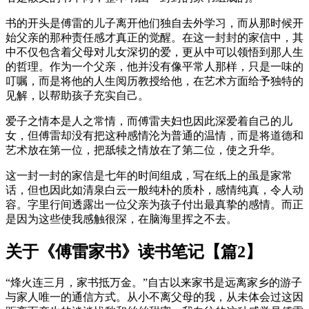
书的开头是傅雷的儿子离开他们独自去外学习，而从那时候开
始父亲的那种责任感才真正的觉醒。在这一封封的家信中，其
中不仅包含着父母对儿女深切的爱，更从中可以领悟到那人生
的哲理。作为一个父亲，他并没有像平常人那样，只是一味的
叮嘱，而是将他的人生阅历教授给他，在艺术方面给予独特的
见解，以帮助孩子充实自己。
爱子之情本是人之常情，而傅雷夫妇也因此深爱着自己的儿
女，但傅雷却没有把这种感情沦为普通的温情，而是将道德和
艺术放在第一位，把舐犊之情放在了第二位，使之升华。
这一封一封的家信是七年的时间组成，写在纸上的虽是家常
话，但也因此如清泉白云一般纯朴的质朴，感情纯真，令人动
容。字里行间透露出一位父亲为孩子付出最真挚的感情。而正
是因为这些使我感触很深，在脑海里挥之不去。
关于《傅雷家书》读书笔记【篇2】
“烽火连三月，家书抵万金。”自古以来家书是远离家乡的游子
与家人唯一的通信方式。从小不离父母的我，从未体会过这因