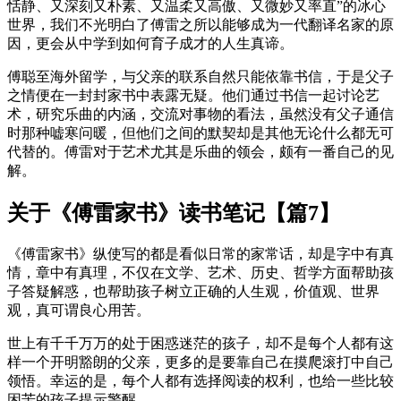
恬静、又深刻又朴素、又温柔又高傲、又微妙又率直”的冰心
世界，我们不光明白了傅雷之所以能够成为一代翻译名家的原
因，更会从中学到如何育子成才的人生真谛。
傅聪至海外留学，与父亲的联系自然只能依靠书信，于是父子
之情便在一封封家书中表露无疑。他们通过书信一起讨论艺
术，研究乐曲的内涵，交流对事物的看法，虽然没有父子通信
时那种嘘寒问暖，但他们之间的默契却是其他无论什么都无可
代替的。傅雷对于艺术尤其是乐曲的领会，颇有一番自己的见
解。
关于《傅雷家书》读书笔记【篇7】
《傅雷家书》纵使写的都是看似日常的家常话，却是字中有真
情，章中有真理，不仅在文学、艺术、历史、哲学方面帮助孩
子答疑解惑，也帮助孩子树立正确的人生观，价值观、世界
观，真可谓良心用苦。
世上有千千万万的处于困惑迷茫的孩子，却不是每个人都有这
样一个开明豁朗的父亲，更多的是要靠自己在摸爬滚打中自己
领悟。幸运的是，每个人都有选择阅读的权利，也给一些比较
困苦的孩子提示警醒。