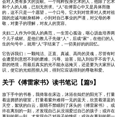
会对人类有多大的贡献。一个纯粹投身艺术的人，他除了艺术
和个人的人格，已别无所求。“人”在傅雷心中又是具体而微
的，这不只是一个愿望，一个口号。它大到对世界对人类对祖
国的忠诚与献身精神，小到对自己事业的严谨，对父母的孝
敬，对妻子的理解，对友人的宽容。
夫妇二人作为中国人的典范，一生苦心孤诣，呕心沥血培养两
个儿子成材。是他们教儿子先做“人”，后成“家”，在他们的人
生的句号中，就用“人”字结束了，一切美好的的回忆。
它告诉我们：一颗纯洁、正直、真诚、高尚的灵魂，尽管有时
会遭受到意想不到的磨难、污辱、迫害，陷入到似乎不齿于人
群的绝境，而最后真实的光不能永远掩灭，还是要为大家所认
识，使它的光焰照彻人间，得到它应该得到的尊敬和爱。
关于《傅雷家书》读书笔记【篇9】
放下手中的书卷，我倚靠在床边，沐浴在灿烂的阳光下，打量
着这拥挤的寝室，打量着窗外难得一见的蓝天，欣赏着湛蓝的
天空，絮状的白云，眼睛不禁瞄到了床头的《傅雷家书》。或
许在离别的一刻，才发现自己从没溺爱过自己的孩子；或许在
离别的那一刻，才发现自己对孩子的愧疚；或许在离别的那一