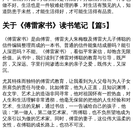
做不好。生活也是一件较难处理的事，对生活有预见的人，知
道防患于未然，才能生活得好，才可能生活得有品质。
关于《傅雷家书》读书笔记【篇5】
《傅雷家书》是由傅雷、傅雷夫人朱梅馥及傅雷大儿子傅聪的
信件编辑整理而成的一本书。普通的信件能集结成册吗？能引
人深思吗？不能。《傅雷家书》，看似平常家信，却饱含无限
价值。从书中，我们读到了傅雷对傅聪的教育与引导，既严
厉，又深远。字里行间渗透出来的亲子之爱，既伟大，又深
沉。
尤其特殊而独特的傅雷式教育，让我看到为人父母与为人子女
所肩负的责任与使命。比如傅雷，他为人正直，且知识渊博，
在文学、艺术上的造诣非同寻常，他对祖国怀有一腔热血，对
人生和生活理解非常透彻，他毫无保留的把他的人生经验和对
艺术、生活的见解，通过书信，一一告诫给自己的孩子，他
说：“第一做人，第二做艺术家。”而傅聪，也不负所望地成为
父亲引以为傲的艺术家。同时，傅雷的妻子，这位伟大温柔的
女性，在傅聪的成长路上，也功不可没。