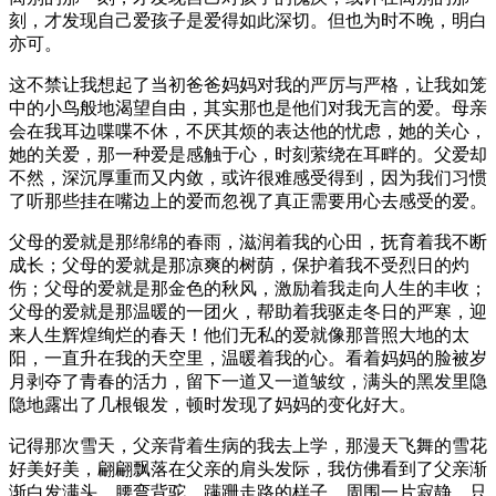
刻，才发现自己爱孩子是爱得如此深切。但也为时不晚，明白
亦可。
这不禁让我想起了当初爸爸妈妈对我的严厉与严格，让我如笼
中的小鸟般地渴望自由，其实那也是他们对我无言的爱。母亲
会在我耳边喋喋不休，不厌其烦的表达他的忧虑，她的关心，
她的关爱，那一种爱是感触于心，时刻萦绕在耳畔的。父爱却
不然，深沉厚重而又内敛，或许很难感受得到，因为我们习惯
了听那些挂在嘴边上的爱而忽视了真正需要用心去感受的爱。
父母的爱就是那绵绵的春雨，滋润着我的心田，抚育着我不断
成长；父母的爱就是那凉爽的树荫，保护着我不受烈日的灼
伤；父母的爱就是那金色的秋风，激励着我走向人生的丰收；
父母的爱就是那温暖的一团火，帮助着我驱走冬日的严寒，迎
来人生辉煌绚烂的春天！他们无私的爱就像那普照大地的太
阳，一直升在我的天空里，温暖着我的心。看着妈妈的脸被岁
月剥夺了青春的活力，留下一道又一道皱纹，满头的黑发里隐
隐地露出了几根银发，顿时发现了妈妈的变化好大。
记得那次雪天，父亲背着生病的我去上学，那漫天飞舞的雪花
好美好美，翩翩飘落在父亲的肩头发际，我仿佛看到了父亲渐
渐白发满头，腰弯背驼，蹒跚走路的样子。周围一片寂静，只