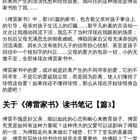
距离而产生的淡淡忧愁和丝丝甜蜜。我向往的这种感觉是傅雷
家书给了我……
《傅雷家书》中，那185篇的家书，包含着父亲对孩子事业上
的引导，母亲对孩子生活上的叮嘱……那平凡朴素的言语却一
次次让我感动得流下泪，我忘不了当时浮现在我眼前的场景：
分别后父母充满思念的彻夜难眠、傅聪回家后父母充满喜悦的
泪流满面、因长久没有收到儿子的信而担心忧郁、甚至是孩子
回信中一个错别字的纠正……父母的爱大的包容一切，小的无
微不至，全部体现在傅雷家书中。
傅雷家书中的爱，或许就是距离产生的不同寻常的爱，它的不
同寻常，不是它的爱超脱尘世，而是因为距离，使人们懂得了
珍惜这份爱！如果你还不懂得珍惜，那么从现在开始珍惜身边
的爱吧！
关于《傅雷家书》读书笔记【篇3】
傅雷不愧是好父亲，能以如此的心态和耐心来教育孩子。傅雷
究竟是如何有这种力量呢？这种伟大的父爱可以说影响了傅聪
的一生，为傅聪走向未来做出了铺垫，打下了坚实的基矗因
此，傅雷所写的这些书信也就是非常重要的，给傅聪上了一堂