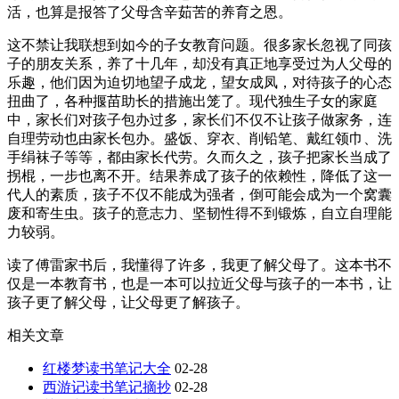
活，也算是报答了父母含辛茹苦的养育之恩。
这不禁让我联想到如今的子女教育问题。很多家长忽视了同孩
子的朋友关系，养了十几年，却没有真正地享受过为人父母的
乐趣，他们因为迫切地望子成龙，望女成凤，对待孩子的心态
扭曲了，各种揠苗助长的措施出笼了。现代独生子女的家庭
中，家长们对孩子包办过多，家长们不仅不让孩子做家务，连
自理劳动也由家长包办。盛饭、穿衣、削铅笔、戴红领巾、洗
手绢袜子等等，都由家长代劳。久而久之，孩子把家长当成了
拐棍，一步也离不开。结果养成了孩子的依赖性，降低了这一
代人的素质，孩子不仅不能成为强者，倒可能会成为一个窝囊
废和寄生虫。孩子的意志力、坚韧性得不到锻炼，自立自理能
力较弱。
读了傅雷家书后，我懂得了许多，我更了解父母了。这本书不
仅是一本教育书，也是一本可以拉近父母与孩子的一本书，让
孩子更了解父母，让父母更了解孩子。
相关文章
红楼梦读书笔记大全
02-28
西游记读书笔记摘抄
02-28