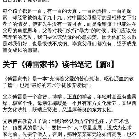
每个孩子都是一百，有一百的天真，一百的热情，一百的探
索，却经常被偷走了九十九，对中国父母坚守的是棍棒之下出
孝子的情况，傅雷先生没有一置可否，而是希望孩子也能站在
父母的角度思考，父母对我们实行“暴力”的时候，我们应该抱
有理解的态度，我们要体谅父母的心急如焚。因为他们这么做
是对我们好，也是恨铁不成钢。毕竟父母们都抱有，望子成龙
望女成凤的愿望。
关于《傅雷家书》读书笔记【篇8】
《傅雷家书》是一本“充满着父爱的苦心孤诣、呕心沥血的教
子篇”；也是“最好的艺术学徒修养读物”；
父亲傅雷是一个睿智，博学，正直的学者，年轻时甚至有些暴
燥，极富个性。母亲朱梅馥是一个具有东方文化素养，又经西
方文化洗礼，既端庄贤淑，又温厚善良的东方女性。
父亲傅雷教育儿子说：“我始终认为弄学问也好，弄艺术也
好，顶要紧的是“人”，要把一个“人”’尽量发展，没成为艺术
家之前，先要学做人，否则，那种某某家无论如何高明，也不