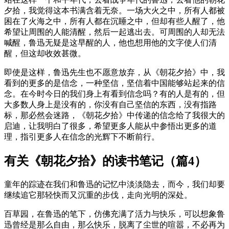
夕拾，我觉得这本书满含着无奈。一场大火之中，所有人都被
困在了火海之中，所有人都在沉睡之中，但却有些人醒了，他
希望让周围的人能清醒，然后一起逃出去。可周围的人却无法
喊醒，鲁迅无疑是这早醒的人，他也想用他的文字使人们清
醒，但这却收效甚微。
即使是这样，鲁迅先生也不愿意放弃，从《朝花夕拾》中，我
看到的更多的是信念，一种坚信，坚信着中国能够站起来的信
念。在今时今日的我们身上有看到信念吗？有的人是有的，但
大多数人身上是没有的，你没有自己坚信的东西，没有指路
标，那必然会迷路，《朝花夕拾》中传递的信念给了我很大的
启迪，让我明白了很多，希望更多人能从中参悟出更多的道
理，指引更多人在信念的光辉下不断前行。
有关《朝花夕拾》的读书笔记（篇4）
童年的踪迹在我们和鲁迅的记忆中淡淡隐去，而今，我们却要
继续追它那轻快而又沉重的步伐，走向光明的深处。
百草园，在鲁迅的笔下，仿佛充满了活力与快乐，可以想象鲁
迅曾经是那么自由，那么快乐，脱离了尘世的喧嚣，不必再为