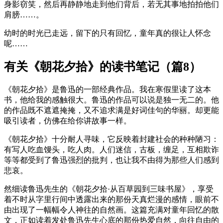
身影窃笑，然后再静静地走到他们背后，若无其事地拍拍他们
肩膀……。
幼时的时光已走远，留下的只有回忆，童年真的很让人怀念
呢……
有关《朝花夕拾》的读书笔记（篇8）
《朝花夕拾》是鲁迅的一部经典作品。我在寒假里读了这本
书，他给我的感触很大。鲁迅的作品可以说是独一无二的。他
的作品既不遮遮掩掩，又不追求满是好词佳句的华丽。却更能
吸引读者，仿佛在给你讲故事一样。
《朝花夕拾》十分耐人寻味，它反映着封建社会的种种陋习：
有写人吃血馒头，吃人肉。人们迷信，古板，缠足，互相欺诈
等等都受到了鲁迅强烈的批判，也让我不由得为那些人们感到
悲哀。
然细读鲁迅先生的《朝花夕拾·从百草园到三味书屋》，享受
着不时从字里行间中透露出来的那份天真烂漫的感情，眼前不
由出现了一幅幅令人神往的自然画。这篇充满对童年回忆的散
文，正如读着发处鲁迅先生心底的那份热爱自然，向往自由的