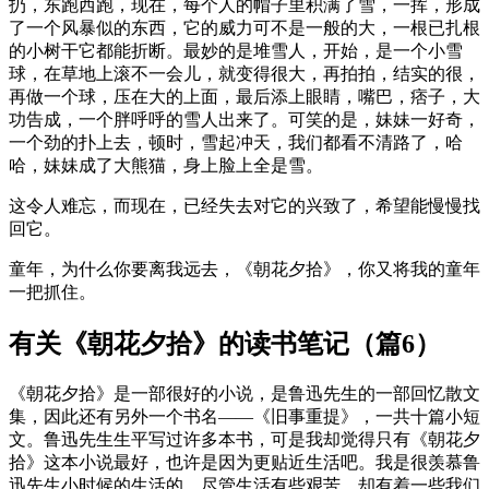
扔，东跑西跑，现在，每个人的帽子里积满了雪，一挥，形成
了一个风暴似的东西，它的威力可不是一般的大，一根已扎根
的小树干它都能折断。最妙的是堆雪人，开始，是一个小雪
球，在草地上滚不一会儿，就变得很大，再拍拍，结实的很，
再做一个球，压在大的上面，最后添上眼睛，嘴巴，痞子，大
功告成，一个胖呼呼的雪人出来了。可笑的是，妹妹一好奇，
一个劲的扑上去，顿时，雪起冲天，我们都看不清路了，哈
哈，妹妹成了大熊猫，身上脸上全是雪。
这令人难忘，而现在，已经失去对它的兴致了，希望能慢慢找
回它。
童年，为什么你要离我远去，《朝花夕拾》，你又将我的童年
一把抓住。
有关《朝花夕拾》的读书笔记（篇6）
《朝花夕拾》是一部很好的小说，是鲁迅先生的一部回忆散文
集，因此还有另外一个书名——《旧事重提》，一共十篇小短
文。鲁迅先生生平写过许多本书，可是我却觉得只有《朝花夕
拾》这本小说最好，也许是因为更贴近生活吧。我是很羡慕鲁
迅先生小时候的生活的，尽管生活有些艰苦，却有着一些我们