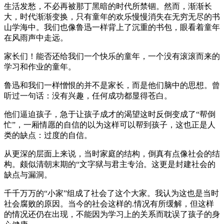
生活发愁，不必再被那丁黑暗的时代所禁锢。然而，渐渐长
大，时代渐渐变换，只有童年的欢乐慢慢消失在无穷无尽的书
山学海中。我们也像鲁迅一样背上了沉重的书包，眼看着童年
在风雨声中走远。
家长们！能否还给我们一个快乐的童年，一个没有滚滚而来的
学习和作业的童年。
鲁迅和我们一样憎恨的并不是家长，而是他们脑中的思想。曾
听过一句话：没有兴趣，任何成功都显得苍白。
他们逼迫孩子，急于让孩子成才的渴望这时反倒变成了“帮倒
忙”，一厢情愿的自信的以为这样可以帮到孩子，这也正是人
类的缺点：过度的自信。
从更深的层面上来说，当时家庭的结构，倒真有点像社会的结
构。颇似清朝末期的“文字狱与君主专治。这更是封建社会的
缺点与漏洞。
千千万万的“小家”组成了社会了这个大家。我认为这也是当时
社会腐败的原因。当今的社会这样的.情况有所缓解，但这样
的情况还仍在出现，不能因为学习上的关系而耽误了孩子的身