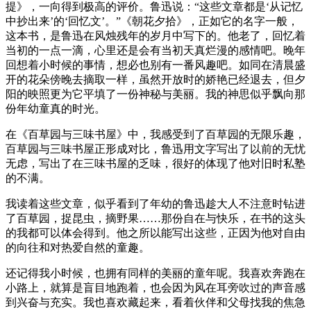
提》，一向得到极高的评价。鲁迅说：“这些文章都是‘从记忆
中抄出来’的‘回忆文’。”《朝花夕拾》，正如它的名字一般，
这本书，是鲁迅在风烛残年的岁月中写下的。他老了，回忆着
当初的一点一滴，心里还是会有当初天真烂漫的感情吧。晚年
回想着小时候的事情，想必也别有一番风趣吧。如同在清晨盛
开的花朵傍晚去摘取一样，虽然开放时的娇艳已经退去，但夕
阳的映照更为它平填了一份神秘与美丽。我的神思似乎飘向那
份年幼童真的时光。
在《百草园与三味书屋》中，我感受到了百草园的无限乐趣，
百草园与三味书屋正形成对比，鲁迅用文字写出了以前的无忧
无虑，写出了在三味书屋的乏味，很好的体现了他对旧时私塾
的不满。
我读着这些文章，似乎看到了年幼的鲁迅趁大人不注意时钻进
了百草园，捉昆虫，摘野果……那份自在与快乐，在书的这头
的我都可以体会得到。他之所以能写出这些，正因为他对自由
的向往和对热爱自然的童趣。
还记得我小时候，也拥有同样的美丽的童年呢。我喜欢奔跑在
小路上，就算是盲目地跑着，也会因为风在耳旁吹过的声音感
到兴奋与充实。我也喜欢藏起来，看着伙伴和父母找我的焦急