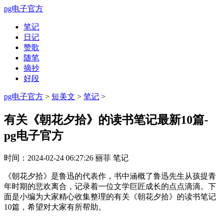
pg电子官方
笔记
日记
赞歌
随笔
摘抄
好段
pg电子官方
>
短美文
>
笔记
>
有关《朝花夕拾》的读书笔记最新10篇-
pg电子官方
时间：
2024-02-24 06:27:26
丽菲
笔记
《朝花夕拾》是鲁迅的代表作，书中涵概了鲁迅先生从孩提青
年时期的悲欢离合，记录着一位文学巨匠成长的点点滴滴。下
面是小编为大家精心收集整理的有关《朝花夕拾》的读书笔记
10篇，希望对大家有所帮助。