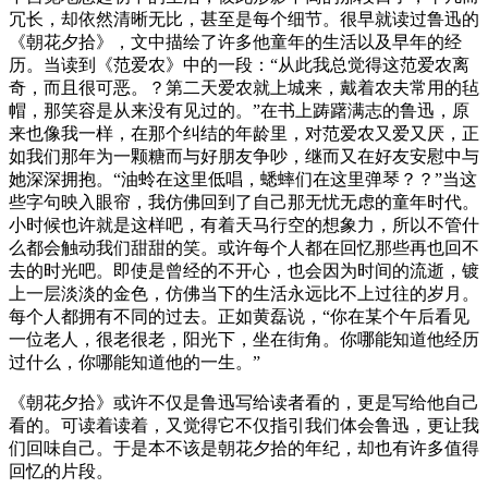
冗长，却依然清晰无比，甚至是每个细节。很早就读过鲁迅的
《朝花夕拾》，文中描绘了许多他童年的生活以及早年的经
历。当读到《范爱农》中的一段：“从此我总觉得这范爱农离
奇，而且很可恶。？第二天爱农就上城来，戴着农夫常用的毡
帽，那笑容是从来没有见过的。”在书上踌躇满志的鲁迅，原
来也像我一样，在那个纠结的年龄里，对范爱农又爱又厌，正
如我们那年为一颗糖而与好朋友争吵，继而又在好友安慰中与
她深深拥抱。“油蛉在这里低唱，蟋蟀们在这里弹琴？？”当这
些字句映入眼帘，我仿佛回到了自己那无忧无虑的童年时代。
小时候也许就是这样吧，有着天马行空的想象力，所以不管什
么都会触动我们甜甜的笑。或许每个人都在回忆那些再也回不
去的时光吧。即使是曾经的不开心，也会因为时间的流逝，镀
上一层淡淡的金色，仿佛当下的生活永远比不上过往的岁月。
每个人都拥有不同的过去。正如黄磊说，“你在某个午后看见
一位老人，很老很老，阳光下，坐在街角。你哪能知道他经历
过什么，你哪能知道他的一生。”
《朝花夕拾》或许不仅是鲁迅写给读者看的，更是写给他自己
看的。可读着读着，又觉得它不仅指引我们体会鲁迅，更让我
们回味自己。于是本不该是朝花夕拾的年纪，却也有许多值得
回忆的片段。