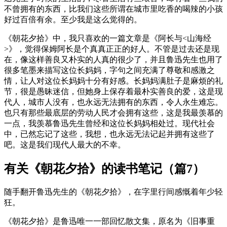
不曾拥有的东西，比我们这些所谓在城市里吃香的喝辣的小孩
好过百倍有余。至少我是这么觉得的。
《朝花夕拾》中，我只喜欢的一篇文章是《阿长与<山海经
>》，觉得保姆阿长是个真真正正的好人。不管是过去还是现
在，像这样善良又朴实的人真的很少了，并且鲁迅先生也用了
很多笔墨来描写这位长妈妈，字句之间充满了尊敬和感激之
情，让人对这位长妈妈十分有好感。长妈妈满肚子是麻烦的礼
节，很是愚昧迷信，但她身上保存着最朴实善良的爱，这是现
代人，城市人没有，也永远无法拥有的东西，令人永生难忘。
也只有那些最底层的劳动人民才会拥有这些，这是我最羡慕的
一点，我羡慕鲁迅先生曾经和这位长妈妈相处过。现代社会
中，已然忘记了这些，我想，也永远无法记起并拥有这些了
吧。这是我们现代人最大的不幸。
有关《朝花夕拾》的读书笔记（篇7）
随手翻开鲁迅先生的《朝花夕拾》，在字里行间感慨着年少轻
狂。
《朝花夕拾》是鲁迅唯一一部回忆散文集，原名为《旧事重