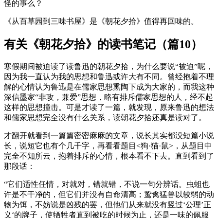
怪的事么？
《从百草园到三味书屋》是《朝花夕拾》值得再回味的。
有关《朝花夕拾》的读书笔记（篇10）
寒假期间被迫读了读鲁迅的朝花夕拾，为什么要说“被迫”呢，
因为我一直认为我的思想和鲁迅或许大有不同。曾经抱着不理
解的心情认为鲁迅是在儒家思想熏陶下成为大家的，而我这种
深信墨家“非攻，兼爱”思想，略有排斥儒家思想的人，经不起
这样的思想撞击。可是才读了一篇，就发现，原来鲁迅的想法
和儒家思想完全没有什么关系，读朝花夕拾还真是读对了。
才翻开就看到一篇篇密密麻麻的文章，说长其实都没短篇小说
长，说短它也有个几千字，再看看题目<狗·猫·鼠>，从题目中
完全不知所云，抱着排斥的心情，根本看不下去。直到看到了
那段话：
“它们适性任情，对就对，错就错，不说一句分辨话。虫蛆也
许是不干净的，但它们并没有自命清高；鸷禽猛兽以较弱的动
物为饵，不妨说是凶残的罢，但他们从来就没有竖过‘公理’正
义‘的牌子，使牺牲者直到被吃的时候为止，还是一味的佩服