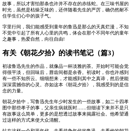
故事，所以才害怕那条也许并不存在的赤练蛇。在三味书屋的
时光，虽然是枯燥乏味的，还伴随着先生的严厉，确仍然耐不
住学生们心中的孩子气。
字里行间，我们能感受到童年的鲁迅是那么的天真烂漫，不知
不觉中引起了所有人心里的共鸣，体会在那个不同年代的童年
之趣事，热爱自然，向往自由!
有关《朝花夕拾》的读书笔记（篇3）
初读鲁迅先生的作品，就像品一杯淡雅的茶。开始时可能会觉
得很平淡，但回味后，唇齿间都是余香。初读时，你也许感到
有一些不知所云。细细想来，才能感到其中之真谛，然后便能
深深震撼你的心灵。亦如这本《朝花夕拾》，我感受到的是信
念的力量。
朝花夕拾中，写鲁迅先生年少时发生的一些故事，如二十四孝
图中那些孝子的事，父亲生病就医时……但细读下来并不是只
有故事这么简单，更多的是想透过故事来揭露社会。他希望通
过这样的方式来使大众清醒。
站在这样一个和平年代，去看战争年代的鲁迅，去看他的朝花