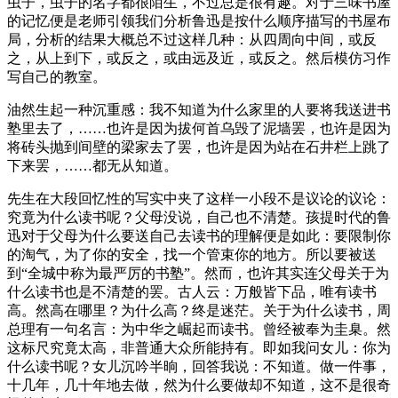
虫子，虫子的名字都很陌生，不过总是很有趣。对于三味书屋
的记忆便是老师引领我们分析鲁迅是按什么顺序描写的书屋布
局，分析的结果大概总不过这样几种：从四周向中间，或反
之，从上到下，或反之，或由远及近，或反之。然后模仿习作
写自己的教室。
油然生起一种沉重感：我不知道为什么家里的人要将我送进书
塾里去了，……也许是因为拔何首乌毁了泥墙罢，也许是因为
将砖头抛到间壁的梁家去了罢，也许是因为站在石井栏上跳了
下来罢，……都无从知道。
先生在大段回忆性的写实中夹了这样一小段不是议论的议论：
究竟为什么读书呢？父母没说，自己也不清楚。孩提时代的鲁
迅对于父母为什么要送自己去读书的理解便是如此：要限制你
的淘气，为了你的安全，找一个管束你的地方。所以要被送
到“全城中称为最严厉的书塾”。然而，也许其实连父母关于为
什么读书也是不清楚的罢。古人云：万般皆下品，唯有读书
高。然高在哪里？为什么高？终是迷茫。关于为什么读书，周
总理有一句名言：为中华之崛起而读书。曾经被奉为圭臬。然
这标尺究竟太高，非普通大众所能持有。即如我问女儿：你为
什么读书呢？女儿沉吟半晌，回答我说：不知道。做一件事，
十几年，几十年地去做，然为什么要做却不知道，这不是很奇