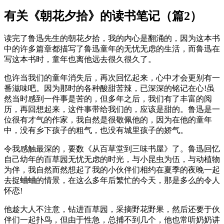
有关《朝花夕拾》的读书笔记（篇2）
读完了鲁迅先生的朝花夕拾，我的内心是翻涌的，因为这本书
中的许多篇章都描写了鲁迅童年的无忧无虑的生活，而鲁迅在
写这本书时，童年也离他远去很久很久了。
也许当我们的童年消失后，再次回忆起来，心中才会更别有一
番滋味吧。因为那时的各种酸甜苦辣，已深深的铭记在心!虽
然当时感到一件事是苦的，但多年之后，我们有了丰富的阅
历，再回想起来，这件事带给我们的，应该是甜的。鲁迅是一
位很有才气的作家，我自然是很敬佩他的，因为在他的童年
中，没有乡下孩子的粗气，也没有城里孩子的娇气。
令我感触最深的，要数《从百草堂到三味书屋》了。鲁迅回忆
自己幼年的百草园无忧无虑的时光，与小昆虫为伍，与动植物
为伴，我自然而然想起了我的小伙伴们相约在夏季的夜晚一起
去捉蛐蛐的情景，在这么多年后繁忙的今天，那是多么的令人
怀恋!
他趁大人不注意，钻进百草园，采摘野花野果，然后还要于伙
伴们一起扑鸟，但由于性急，总捕不到几个，他也常听奶奶讲