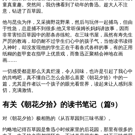
童真童趣。突然间，我仿佛看到了幼年的鲁迅。趁大人不注
意，钻进了百草园。
他与昆虫为伴，又采摘野花野果，然后与玩伴一起捕鸟，但由
于性急，总是捕不到很多;他又常听保姆长妈妈讲故事，因而
非常害怕百草园中的那条赤练蛇。在三味书屋，虽然有寿先生
严厉的教诲，却仍耐不过学生们心中的孩子气，当他读书读得
入神时，却没发现他的学生正在干着各式各样的事，有的正用
纸糊的盔甲套在指甲上优质戏，而鲁迅正聚精会神地在画
画……
一切感受都是那么天真烂漫，令人回味，也许是引起了我心中
的共鸣吧，真不懂自己怎么会那么喜爱《朝花夕拾》中的一
篇，尤其是作者以一个孩子的眼光看世界，读起来让人感到亲
切，充满激情。
有关《朝花夕拾》的读书笔记（篇9）
对《朝花夕拾》极相熟的《从百草园到三味书屋》。
约略地记得百草园是鲁迅小时候家里的后花园，那里有很多的