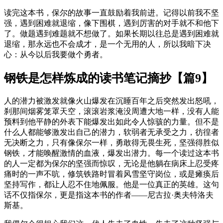
读完这本书，保尔的故事一直鼓励着我前进。记得以前我不坚
强，遇到困难就退缩，像下围棋，遇到厉害的对手就不和他下
了。做题遇到难题就不想做了。如果长期以往总是遇到困难就
退缩，那永远也不会成才，是一个无用的人，所以我暗下决
心：从今以后我要做个勇者。
钢铁是怎样炼成的读书笔记摘抄【篇9】
人的潜力被激发就像火山爆发在沉睡百年之后突然发出怒吼，
刹那间烟雾笼罩天空，滚滚岩浆淹没周遭大地一样，没有人能
预料到他平静的外表下能爆发出如此令人惊骇的力量。但不是
什么人都能够激发出自己的潜力，软弱者无承受之力，彷徨者
无决断之力，只有像保尔一样，勇敢得无畏生死，坚强得胜似
钢铁，才能唤醒激情的血液，爆发出潜力。每一个读过这本书
的人一定都为保尔的坚强而惊叹，无论是他躺在病床上忍受疼
痛时的一声不吭，修筑铁路时冒着风雪坚守岗位，或是瘫痪后
坚持写作，都让人忍不住地佩服。他是一位真正的英雄。这句
话不仅指保尔，更是指这本书的作者——尼古拉·奥夫特洛夫
斯基。