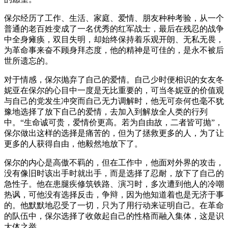
保尔经历了工作、生活、家庭、爱情、朋友种种考验，从一个
普通的老百姓变成了一名优秀的红军战士，最后在残忍的战争
中全身瘫痪，双目失明，却始终保持着乐观开朗、无私无畏，
为革命事来奋不顾身拜态度，他的精神是可佳的，是永不被后
世所遗忘的。
对于情感，保尔抛弃了自己的爱情。自己少时便相识的女友冬
妮亚在保尔的心目中一度是无比重要的，可当冬妮亚的价值观
与自己的党发生冲突而自己无力调解时，他无可奈何也毫不犹
豫地选择了放下自己的爱情，去加入到解放全人类的行列
中。“生命诚可贵，爱情价更高。若为自由故，二者皆可抛”，
保尔做出这样的选择是痛苦的，但为了拯救更多的人，为了让
更多的人获得自由，他毅然地放下了。
保尔的内心是高傲不羁的，但在工作中，他面对外界的攻击，
没有像旧时该出手时就出手，而是选择了忍耐，放下了自己的
急性子。他在患腿疾修筑铁路、演习时，多次遭到他人的冷嘲
热讽，可他没有选择反击，争辩，因为他知道着也是无济于事
的。他默默地忍受了一切，只为了用行动来证明自己。在革命
的队伍中，保尔选择了收敛起自己的性格而融入集体，这是识
大体之举。