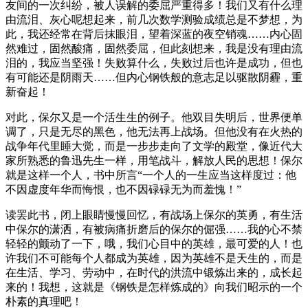
友间的一次纠纷，被人误解的委屈严重得多！我们又有什么理
由流泪、灰心呢想起来，前几次数学测验成绩总是不梦想，为
此，我还经常在背后抹眼泪，望着深蓝的夜空销魂……内心固
然难过，固然酸痛，固然委屈，但此刻想来，我是没有理由流
泪的，我应当坚强！失败算什么，失败过后也许是成功，但也
有可能还是阴雨天……但内心钢铁般的意志足以驱散阴霾，重
新奋起！
对此，保尔又是一个活生生的例子。他双目失明后，世界便单
调了，只是无尽的黑色，他无法再上战场。但他没有在火热的
战争年代里睡大觉，而是一步步走向了文学的殿堂，像近代大
家所熟悉的鲁迅先生一样，用笔战斗，解放人民的思想！保尔
就是这样一个人，书中所言“一个人的一生应当这样度过：他
不因虚度年华而悔恨，也不因碌碌无为而羞愧！”
读罢此书，闭上眼睛慢慢回忆，有战场上保尔的英勇，有生活
中保尔的潇洒，有被病痛折磨后的保尔的倔强……我的心不禁
轻轻的颤动了一下，哦，我们心目中的英雄，最可爱的人！也
许我们不可能每个人都成为英雄，因为英雄不是天生的，而是
在生活、学习、劳动中，在时代的洪流中锻炼出来的，成长起
来的！我想，这就是《钢铁是怎样炼成的》向我们昭示的一个
朴素的真理吧！