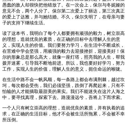
愚蠢的敌人却很快把他错放了。在一次会上，保尔与冬妮娅的
意见不合，两个人分了。保尔第二次爱上了丽达，第三次真正
的爱上了达雅，并与她结婚。不久，保尔失明了，在母亲与妻
子的支持下继续生活。
读了这本书，我明白了每个人都要拥有顽强的毅力，树立崇高
的理想，造就优良的素质，在正确的目标中去理解人生的意
义，实现人生的价值。我们要努力学习，在生活中不断成长，
在苦难中学会坚强，用顽强的毅力去迎接挫折，迎接美好！保
尔的形象总是那么高大，就像一座灯塔，照亮我的人生，帮我
拨开迷雾，引导我不断地前进。所以，我也要好好学习，努力
工作，实现人生的价值，理解人生的意义，扼住命运的喉咙。
在生活中路不会一帆风顺，每一条路上都会布满荆棘，越过坎
坷，每次都会受伤，我们必须坚强，跌倒了再爬起来，只有不
怕输的人才能摘取最甜美的果实。我们不能迷失在这片人海之
中，要寻找真理，探索下去。路漫漫远兮，吾将上下而求索。
一个人只有树立崇高的理想，造就优良的素质，并有执着的追
求，在正确的生活目标，他才不会被生活所拖累，不会被不幸
所压倒。