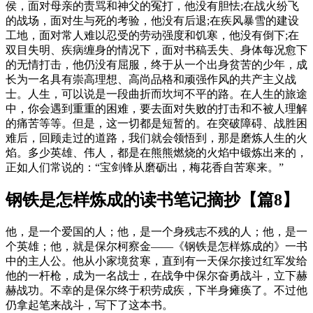
侯，面对母亲的责骂和神父的冤打，他没有胆怯;在战火纷飞
的战场，面对生与死的考验，他没有后退;在疾风暴雪的建设
工地，面对常人难以忍受的劳动强度和饥寒，他没有倒下;在
双目失明、疾病缠身的情况下，面对书稿丢失、身体每况愈下
的无情打击，他仍没有屈服，终于从一个出身贫苦的少年，成
长为一名具有崇高理想、高尚品格和顽强作风的共产主义战
士。人生，可以说是一段曲折而坎坷不平的路。在人生的旅途
中，你会遇到重重的困难，要去面对失败的打击和不被人理解
的痛苦等等。但是，这一切都是短暂的。在突破障碍、战胜困
难后，回顾走过的道路，我们就会领悟到，那是磨炼人生的火
焰。多少英雄、伟人，都是在熊熊燃烧的火焰中锻炼出来的，
正如人们常说的：“宝剑锋从磨砺出，梅花香自苦寒来。”
钢铁是怎样炼成的读书笔记摘抄【篇8】
他，是一个爱国的人；他，是一个身残志不残的人；他，是一
个英雄；他，就是保尔柯察金——《钢铁是怎样炼成的》一书
中的主人公。他从小家境贫寒，直到有一天保尔接过红军发给
他的一杆枪，成为一名战士，在战争中保尔奋勇战斗，立下赫
赫战功。不幸的是保尔终于积劳成疾，下半身瘫痪了。不过他
仍拿起笔来战斗，写下了这本书。