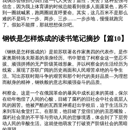
我偶尔会很担心我们这一代人失去了血性，失去了这种坚强与
信念，因为我上体育课的时候总能看到很多人面露菜色，跑不
到一圈就喊累，跑两圈就直呼要命。其实，这几百米不是那么
难的不是吗？一步、两步、三步……一步步地，慢慢就跑完
了。假如不能撑，那就想想保尔吧。
钢铁是怎样炼成的读书笔记摘抄【篇10】
《钢铁是怎样炼成的》是前苏联著名作家奥四的代表作。是作
家奥斯特洛夫斯基的亲身经历。书中塑造了柯察金这一坚忍不
拔、顽强拼搏的无产阶级英雄形象。并以柯察金的生活经历为
线索，展现了苏联广阔的历史画面和人民艰苦卓绝的斗争生
活。写出苏联时期斗争的艰苦和那个时代的美好品质—为理想
而献身的精神，钢铁般的意志和顽强奋斗的品质。
柯察金。这是一个在俄国革命的暴风中成长起来的英雄，保尔
在幼年饱偿了人间的心酸，目睹了腐朽的旧社会中社会底层人
民的困苦。他被严酷的瓦西里神甫赶出学校后，迫于生活压力
来到车站食堂打工。在那里，他目睹了堂倌们的的丑恶嘴脸，
腐朽社会里的不平等与劳动人民的悲惨境遇，体会到了下层劳
动人民的辛酸生活。这就使他萌发了打破资产阶级社会的黑暗
的愿望。