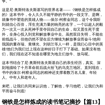
争。”
这是尼·奥斯特洛夫斯基写的世界名著——《钢铁是怎样炼成
的》这本书中，令人久久不能平静的书中的一段文字。是啊，
就像书中塑造的英雄人物——保尔·柯察金同志，这个令我听
到就信心百倍，浑生充满力量的响亮的名字，一个以超人的毅
力一次又一次从死神手里夺回自己的生命，却又置生死于度
外，全身心投入到党和解放事业中去。虽然双目失明，不能在
前线战斗，但他仍然不望在后方继续为解放事业而奋斗!他和
我国的董存瑞、黄继光、刘胡兰等人一样，是我们心目中的英
雄!他们为我们过上现在这种好日子打下了基础。如果没有他
们，我们现在还不知道在哪里为地主们放牛、放马呢。
这本书结合了尼·奥斯特洛夫斯基自己的亲生经历，真实、深
刻地描绘了十月革命前后战火纷飞的乌克兰地区。直到现在，
书中的保尔·柯察金同志的精神还支撑着数万名儿童、年轻
人、中年人和老年人。
来吧，让我们共同来认识他，了解他，学习他吧，让我们为和
平而奋斗到底!
钢铁是怎样炼成的读书笔记摘抄【篇13】