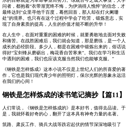
尔的目标就是为革命事业而努力。综观古今之成大事业，大学
问者，都抱着“衣带渐宽终不悔，为伊淌得人憔悴”的信念，才
最终达到“众里寻他千百度，蓦然回首，那人却在灯火阑珊
处”的境界。也只有在这个过程中学会了吃苦，锻炼意志，实
现了自身素质的提高，人生的价值才能不断的升华！
在人生中，在面对重重的困难的时候，就要勇敢地去面对失败
和痛苦。在战胜困难后，我们就会知道，那是磨练，是一个人
成长的必经阶段。多少人，都是在困难中锻炼出来的，俗话说
得好“宝剑锋从磨砺出，梅花香自苦寒来”。我们在学习和生活
中遇到的困难，我们也应该克服当然我们也能够克服。”
《钢铁是怎样炼成》这本小说不仅是上世纪人们的所喜爱的著
作，它也是我们现代青少年的照明灯，保尔光辉的形象永远活
在我们的心间！
钢铁是怎样炼成的读书笔记摘抄【篇11】
人们常说，《钢铁是怎样炼成的》是本好书，值得去品读。于
是，我就怀着好奇的心，翻开了这本具有神奇力量的名著。
筑路、肃反工作、骑兵大战等跌宕起伏的情节深深地吸引了