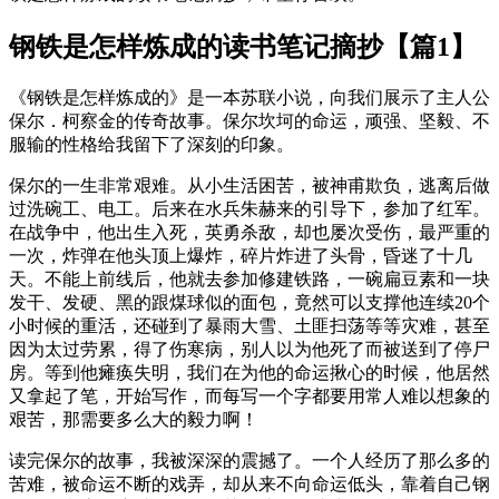
钢铁是怎样炼成的读书笔记摘抄【篇1】
《钢铁是怎样炼成的》是一本苏联小说，向我们展示了主人公
保尔．柯察金的传奇故事。保尔坎坷的命运，顽强、坚毅、不
服输的性格给我留下了深刻的印象。
保尔的一生非常艰难。从小生活困苦，被神甫欺负，逃离后做
过洗碗工、电工。后来在水兵朱赫来的引导下，参加了红军。
在战争中，他出生入死，英勇杀敌，却也屡次受伤，最严重的
一次，炸弹在他头顶上爆炸，碎片炸进了头骨，昏迷了十几
天。不能上前线后，他就去参加修建铁路，一碗扁豆素和一块
发干、发硬、黑的跟煤球似的面包，竟然可以支撑他连续20个
小时候的重活，还碰到了暴雨大雪、土匪扫荡等等灾难，甚至
因为太过劳累，得了伤寒病，别人以为他死了而被送到了停尸
房。等到他瘫痪失明，我们在为他的命运揪心的时候，他居然
又拿起了笔，开始写作，而每写一个字都要用常人难以想象的
艰苦，那需要多么大的毅力啊！
读完保尔的故事，我被深深的震撼了。一个人经历了那么多的
苦难，被命运不断的戏弄，却从来不向命运低头，靠着自己钢