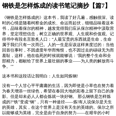
钢铁是怎样炼成的读书笔记摘抄【篇7】
《钢铁是怎样炼成的》这本书，我读了好几遍，感触很深。读
时的心情是随着柯察金的成长、命运而起伏，细细品味着这本
书，品味着保尔的精神，越发觉得我们应从保尔精神中汲取营
养，坚定理想信念，树立正确的世界观、人生观和价值观。记
得书中有段名言脍炙人口：“人最宝贵的东西就是生命，生命
属于我们只有一次而已。人的一生是应该这样来度过的：当他
回首往事时，不因虚度年华而悔恨，也不因过去的碌碌无为而
羞耻，这样，他在临死的时候就能够说：‘我的整个生命和全
部精力，都献给了世界上最壮丽的事业——为人类的解放而斗
争。’”
这本书和这段话让我明白：人生如同炼钢!
没有一个人甘心平平庸庸的生活，因为即使是小草也在努力着
为春天增添一丝绿色，希望在春回大地的彩卷上留下自己的身
影。但是却未必人人都会炼就一块好钢。 那么钢铁是怎样炼
成的?“铁”变成“钢”，只有一种途径——炼!有人说保尔是天生
的英雄，其实，在这个世界上是没有天生的英雄的。保尔之所
以能够成为英雄，完全是由于自身的努力——在艰辛的小时