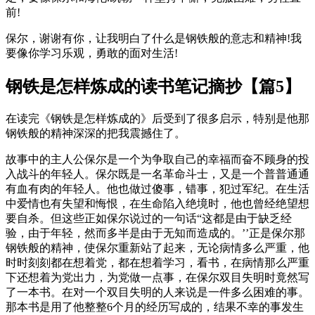
前!
保尔，谢谢有你，让我明白了什么是钢铁般的意志和精神!我
要像你学习乐观，勇敢的面对生活!
钢铁是怎样炼成的读书笔记摘抄【篇5】
在读完《钢铁是怎样炼成的》后受到了很多启示，特别是他那
钢铁般的精神深深的把我震撼住了。
故事中的主人公保尔是一个为争取自己的幸福而奋不顾身的投
入战斗的年轻人。保尔既是一名革命斗士，又是一个普普通通
有血有肉的年轻人。他也做过傻事，错事，犯过军纪。在生活
中爱情也有失望和悔恨，在生命陷入绝境时，他也曾经绝望想
要自杀。但这些正如保尔说过的一句话“这都是由于缺乏经
验，由于年轻，然而多半是由于无知而造成的。’’正是保尔那
钢铁般的精神，使保尔重新站了起来，无论病情多么严重，他
时时刻刻都在想着党，都在想着学习，看书，在病情那么严重
下还想着为党出力，为党做一点事，在保尔双目失明时竟然写
了一本书。在对一个双目失明的人来说是一件多么困难的事。
那本书是用了他整整6个月的经历写成的，结果不幸的事发生