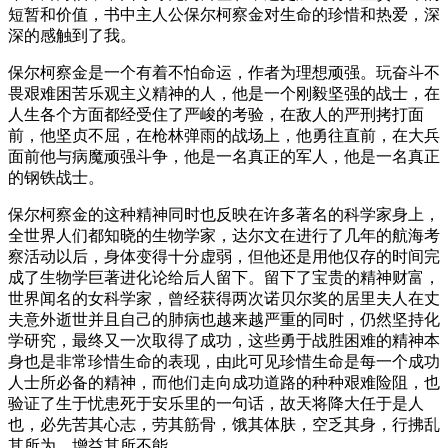
短暂和价值，书中主人公保尔柯察金对生命的珍惜和热爱，深
深的感触到了我。
保尔柯察金是一个有着不怕命运，作者为理想顽强。玩奋斗不
畏艰难困苦乐观主义精神的人，他是一个刚毅坚强的战士，在
人生各个方面都经受住了严峻的考验，在敌人的严刑拷打面
前，他坚贞不屈，在枪林弹雨的战场上，他勇往直前，在大兵
面前他与病魔顽强斗争，他是一名真正的军人，他是一名真正
的钢铁战士。
保尔柯察金的这种精神同时也反映在许多著名的科学家身上，
全世界人们都知晓的生物学家，达尔文在进行了几年的航海考
察活动以后，身体变得十分虚弱，但他还是用他仅存的时间完
成了生物学巨著进化论给后人留下。留下了宝贵的精神财富，
世界闻名的女科学家，曾经获得两次诺贝尔奖的居里夫人在丈
夫意外逝世并且自己的肺病也越来越严重的同时，仍然坚持化
学研究，最终又一次取得了成功，这些勇于战胜困难的精神本
身也是非常珍惜生命的表现，由此可见珍惜生命是每一个成功
人士所必备的精神，而他们走向成功道路的种种艰难险阻，也
验证了生于忧患死于安乐里的一句话，故天将降大任于是人
也，必先苦其心志，劳其筋骨，饿其体肤，空乏其身，行拂乱
其所为，增益其所不能。