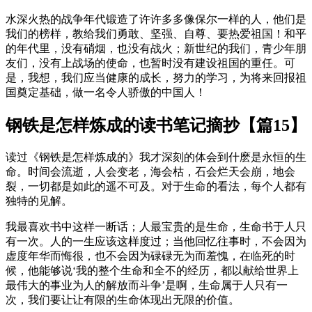
水深火热的战争年代锻造了许许多多像保尔一样的人，他们是
我们的榜样，教给我们勇敢、坚强、自尊、要热爱祖国！和平
的年代里，没有硝烟，也没有战火；新世纪的我们，青少年朋
友们，没有上战场的使命，也暂时没有建设祖国的重任。可
是，我想，我们应当健康的成长，努力的学习，为将来回报祖
国奠定基础，做一名令人骄傲的中国人！
钢铁是怎样炼成的读书笔记摘抄【篇15】
读过《钢铁是怎样炼成的》我才深刻的体会到什麽是永恒的生
命。时间会流逝，人会变老，海会枯，石会烂天会崩，地会
裂，一切都是如此的遥不可及。对于生命的看法，每个人都有
独特的见解。
我最喜欢书中这样一断话；人最宝贵的是生命，生命书于人只
有一次。人的一生应该这样度过；当他回忆往事时，不会因为
虚度年华而悔很，也不会因为碌碌无为而羞愧，在临死的时
候，他能够说‘我的整个生命和全不的经历，都以献给世界上
最伟大的事业为人的解放而斗争’是啊，生命属于人只有一
次，我们要让让有限的生命体现出无限的价值。