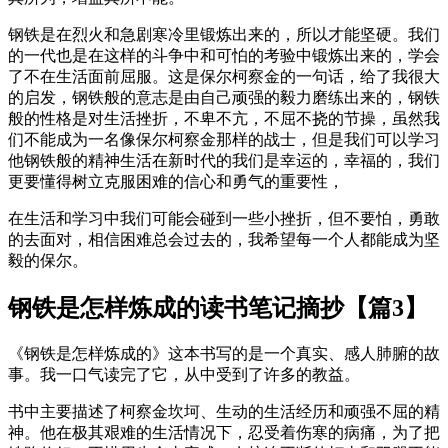
钢铁是在烈火和急剧寒冷里锻炼出来的，所以才能坚硬。我们
的一代也是在这样的斗争中和可怕的考验中锻炼出来的，学会
了不在生活面前屈服。这是保尔柯察金的一句话，给了我很大
的启发，钢铁般的意志是由自己顽强的毅力磨练出来的，钢铁
般的性格是对生活挫折，不卑不亢，不屈不挠的节操，虽然我
们不能成为一名像保尔柯察金那样的战士，但是我们可以学习
他钢铁般的精神生活在新时代的我们是幸运的，幸福的，我们
更要懂得树立克服困难的信心和勇气的重要性，
在生活和学习中我们可能会碰到一些小挫折，但不要怕，勇敢
的去面对，相信困难总会过去的，我希望每一个人都能成为坚
毅的保尔。
钢铁是怎样炼成的读书笔记摘抄【篇3】
《钢铁是怎样炼成的》这本书写的是一个真实、感人肺腑的故
事。我一口气读完了它，从中受到了许多的教益。
书中主要描述了柯察金坎坷、生动的生活经历和顽强不屈的精
神。他在极其艰难的生活情况下，忍受着伤寒的病痛，为了把