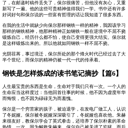
了，在邮递时稿件丢失了，保尔很痛苦，但他没有灰心，又重
新写了一遍。他的这些可贵精神值得我们一学。书中还有许多
好词好句和保尔说的一些富有哲理的话让我知道了很多东西。
在我的生活中就缺少向保尔那样钢铁一样的精神，我因该学习
那样的钢铁精神，他那种精神正如钢铁一般在逆境中不屈不挠
锻炼自己，经历什么都不怕，使自己变得更强大结实。保尔就
是这样锻炼出来的。所以他就如同钢铁一样不屈不挠。
光阴荏苒，事过境迁，保尔所处的那个烽火时代已经过去了大
半个世纪，而保尔的精神仍被一代一代的传承着。
钢铁是怎样炼成的读书笔记摘抄【篇6】
人生最宝贵的东西是生命，生命对于我们只有一次。一个人的
生命应当这样度过：当他回首往事的时候，他不因为虚度年华
而悔恨，也不因为碌碌无为而羞愧。
保尔是一个穷苦家的孩子，被迫退学，在发电厂做工人，认识
了冬妮娅。保尔被冬妮娅深深吸引了，冬妮娅也喜欢他。朱赫
来很友好，教保尔学会了英式拳击，还培养了保尔朴素的革命
热情。一次，因为解救朱赫来，保尔自己被关进了监狱，而后