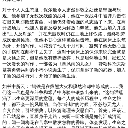
对于个人人生态度，保尔最令人肃然起敬之处便是坚强与乐
观。他参加了无数次残酷的战斗，他在一次战斗中被弹片击伤
右眼失明尔险些丧命。可他仍凭着顽强的意志活了下来。在离
开战场后，他加入省肃反委员为解放而奔波。他先后加入并退
出“工人反对派”，并在患腿疾时仍在工地上修铁路，最终积劳
成疾全身瘫痪。但他不甘心这样被命运击垮。他在病床上以笔
为矛，开始写作。可花费了他几个月时间，凝聚了他无数心血
的手稿却在邮寄中丢失了。这对于病床上的保尔来说完全就是
是灭顶之灾，但是他没有选择放弃，只是坦然地面对。经过又
一次漫长的写作，一部名为《暴风雨的儿女》，赞颂科托夫斯
基英勇骑兵师的不朽小说诞生了，保尔拿起了新的武器，加入
了新的战斗行列，开始了他的新生活。
如书中所云：“钢铁是在熊熊大火和骤然冷却中炼成的……我
们这一代也是在斗争和艰苦中考验中锻炼出来的。”这句话蕴
涵了比生命更深层的意蕴。每个人的成长历程中，生命之旅
中，都不会一帆风顺的。当你“冷却”的时候，不必怨天尤人，
自艾自怜，引经据典，以长篇道理来安慰自己。首先，应该让
自己站起来，直着身子走路，去听一听水滴是如何汇成河流
的，闻一闻梅花在苦寒中散发怎样的香味。体会发现，生命之