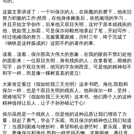
写的。
这篇文章讲述了：一个叫保尔的人，在病魔的折磨下，他依旧
努力积极的工作;然而，在他身体瘫痪后，依然顽强的学习，
并且开始文学创作，后来他又双目失明，这对于原本就残疾的
他，犹如雪上加霜，可是保尔却毅然地拿起了笔，开始写作，
经过他顽强的努力，克服重重困难，历时三年，终于完成了
《钢铁是这样炼成的》这部不朽的著作的事。
读着，读着，保尔那高大伟大的形象，在我的眼前不禁幻处他
的面影来：一位双目失明，身有残疾的人，在拿着笔，艰难的
写字，由于双目失明，他写的字东倒西歪。可是他的精神却不
和字一样，而是像一棵树直直的竖立!
大家肯定看过《假如给我三天光明》这本书吧。海伦.凯勒和
保尔一样，也是个双目失明的残疾人。他和保尔一样，坚持，
艰难地写下《假如给我三天光明》这本书。他们两个人的这种
精神值得让后人，让子子孙孙铭记于心!
保尔虽然是一个残疾人，但是他的这种品质让我们增添了力
量，鼓起了勇气，学会了乐观。而且保尔的精神也让我们知道
了：当遇到困难与挫折时，希望和机会渺茫时，要乐观，要镇
定，要像保尔和海伦.凯勒一样坚持不懈，克服困难，勇往直