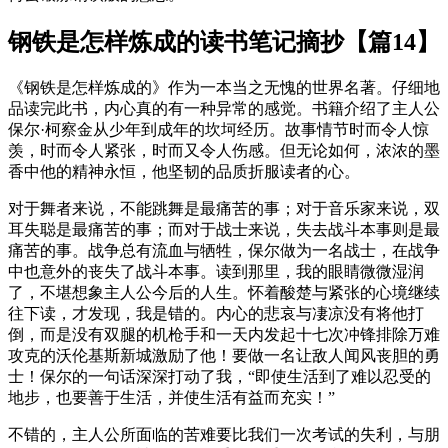
钢铁是怎样炼成的读书笔记摘抄【篇14】
《钢铁是怎样炼成的》作为一本当之无愧的世界名著。仔细地
品读完此书，内心真的有一种异常的感觉。书籍介绍了主人公
保尔·柯察金从少年到成年的坎坷经历。故事情节时而令人惊
羡，时而令人紧张，时而又令人伤感。但无论如何，浓浓的墨
香中他的精神永恒，他坚韧的品质折服读者的心。
对于舞者来说，不能跳舞是最痛苦的事；对于音乐家来说，双
耳失聪是最痛苦的事；而对于战士来说，失去战斗本事则是最
痛苦的事。战争总有流血与牺牲，保尔做为一名战士，在战争
中也意外的丧失了战斗本事。读到那里，我的眼睛微微湿润
了，不堪想象主人公今后的人生。怀着酸楚与紧张的心境继续
往下读，才发现，我是错的。内心的悲哀与凄凉没有将他打
倒，而是没有双腿的机枪手和一天内发起十七次冲锋排除万难
攻克的沃伦基斯新城激励了他！要做一名让敌人闻风丧胆的勇
士！保尔的一句话深深打动了我，“即使生活到了难以忍受的
地步，也要善于生活，并使生活有益而充实！”
不错的，主人公所面临的苦难要比我们一次考试的失利，与朋