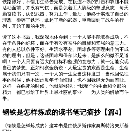
铁路修好，不惜用生命去完成。在接连不断的打击和双腿不能
活动面前，并没有气馁，而是凭着工人阶级的坚强意志，每天
勤奋读书，认识武器，努力工作，最后，他终于实现了自己的
理想，砸碎了铁环，拿起了新的武器，重新回到了战斗的行
列，开始了新的生活。
读了这本书后，我深深地体会到：一个人能不能取得成功，不
在于条件的好坏，而在于有没有奋斗的目标和坚强的意志力。
有的人总以条件不好、生活水平差、困难多等等理由作为不成
功的理由，但是，这些困难和保尔比起来，是多么的微不足道
啊！一个人只要有远大的目标和坚强的意志力，就一定能实现
自己的梦想。正如柯察金所说：人最宝贵的东西是生命。生命
属于我们只有一次，一个人的一生应当这样度过：当他回忆往
事的时候，他不因虚度年华而悔恨，也不因碌碌无为而羞耻。
这样，在临死的时候，他就能够说：“我整个的生命和全部的
精力，都已献给了世界上最壮丽的事业——为人类的解放而斗
争。
钢铁是怎样炼成的读书笔记摘抄【篇4】
《钢铁是怎样炼成的》这本书是由俄罗斯作家奥斯特洛夫斯基