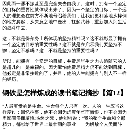
因此而一蹶不振甚至是完全失去自我了。这时，拥有一个坚定
的目标的重要性就体现出来了。因为一个坚定的目标，一个远
大的理想会在前方不断地号召着我们，让我们更利落地从摔倒
的地方爬起，从失意之地中走出，扛起武器，重新加入到生活
的战斗中去。
这，不就是保尔身上所体现的坚持精神吗？这不就彰显了拥有
一个坚定的目标的重要性吗？这不就是在启示我们要坚持不
懈，坚定不移吗？这，不就是坚持的重要性吗？
所以，能拥有一个坚定的目标，并费尽毕生之力去追随它的人
是超凡的，是幸福的。因为哪怕他费尽精力仍不能达到目标，
他必定是非常接近的了，并且，他的人生能拥有与别人不一样
的经历。
钢铁是怎样炼成的读书笔记摘抄【篇12】
“人最宝贵的是生命。生命每个人只有一次。人的一生应当这
样度过：回忆往事，他不会因为虚度年华而悔恨，也不会因为
卑鄙庸俗而羞愧;临终之际，他能够说：“我的整个生命和全部
精力，都献给了世界上最壮丽的事业——为解放全人类而斗