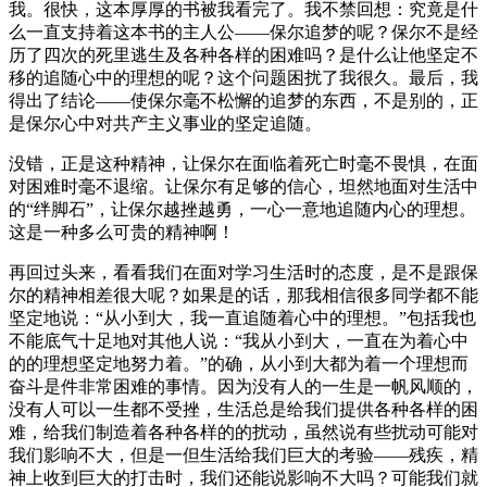
我。很快，这本厚厚的书被我看完了。我不禁回想：究竟是什
么一直支持着这本书的主人公——保尔追梦的呢？保尔不是经
历了四次的死里逃生及各种各样的困难吗？是什么让他坚定不
移的追随心中的理想的呢？这个问题困扰了我很久。最后，我
得出了结论——使保尔毫不松懈的追梦的东西，不是别的，正
是保尔心中对共产主义事业的坚定追随。
没错，正是这种精神，让保尔在面临着死亡时毫不畏惧，在面
对困难时毫不退缩。让保尔有足够的信心，坦然地面对生活中
的“绊脚石”，让保尔越挫越勇，一心一意地追随内心的理想。
这是一种多么可贵的精神啊！
再回过头来，看看我们在面对学习生活时的态度，是不是跟保
尔的精神相差很大呢？如果是的话，那我相信很多同学都不能
坚定地说：“从小到大，我一直追随着心中的理想。”包括我也
不能底气十足地对其他人说：“我从小到大，一直在为着心中
的的理想坚定地努力着。”的确，从小到大都为着一个理想而
奋斗是件非常困难的事情。因为没有人的一生是一帆风顺的，
没有人可以一生都不受挫，生活总是给我们提供各种各样的困
难，给我们制造着各种各样的的扰动，虽然说有些扰动可能对
我们影响不大，但是一但生活给我们巨大的考验——残疾，精
神上收到巨大的打击时，我们还能说影响不大吗？可能我们就