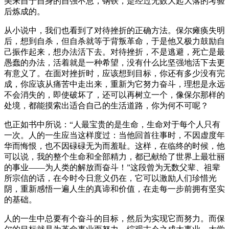
美来自于自身的自强不息，钢铁，是经过无数大起大落的考验
后炼成的。
从小说中，我们也看到了对待挫折的正确方法。保尔瘫痪失明
后，想到自杀，但自杀就等于背叛革命，于是他又极力鼓励自
己振作起来，想办法活下去。对待挫折，不是逃避，死亡是最
愚蠢的办法，活着就是一种希望，没有什么比坚强地活下去更
有意义了。在面对挫折时，应该想到目标，你还有多少没有完
成，你应该从痛苦中走出来，重新为它努力奋斗，理想是永远
不会消失的，即使破坏了，还可以再树立一个，像保尔那样的
处境，都能摸索出适合自己的生活道路，你为何不可呢？
也正如书中所说：“人最宝贵的是生命，生命对于每个人只有
一次。人的一生应当这样度过：当他回首往事时，不因虚度年
华而悔恨，也不因碌碌无为而羞耻。这样，在临终的时候，他
可以说，我的整个生命和全部精力，都已献给了世界上最壮丽
的事业——为人类的解放而奋斗！”这段曾为无数父辈、祖辈
所宗信的话，在今时今日意义仍在，它可以激励人们珍惜光
阴，重新感悟一遍人生的真谛和价值，在走每一步前拥有坚实
的基础。
人的一生中总要有个奋斗的目标，然后为实现它而努力。而保