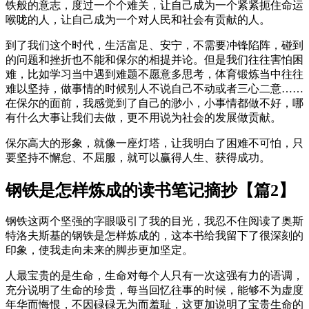
铁般的意志，度过一个个难关，让自己成为一个紧紧扼住命运
喉咙的人，让自己成为一个对人民和社会有贡献的人。
到了我们这个时代，生活富足、安宁，不需要冲锋陷阵，碰到
的问题和挫折也不能和保尔的相提并论。但是我们往往害怕困
难，比如学习当中遇到难题不愿意多思考，体育锻炼当中往往
难以坚持，做事情的时候别人不说自己不动或者三心二意……
在保尔的面前，我感觉到了自己的渺小，小事情都做不好，哪
有什么大事让我们去做，更不用说为社会的发展做贡献。
保尔高大的形象，就像一座灯塔，让我明白了困难不可怕，只
要坚持不懈怠、不屈服，就可以赢得人生、获得成功。
钢铁是怎样炼成的读书笔记摘抄【篇2】
钢铁这两个坚强的字眼吸引了我的目光，我忍不住阅读了奥斯
特洛夫斯基的钢铁是怎样炼成的，这本书给我留下了很深刻的
印象，使我走向未来的脚步更加坚定。
人最宝贵的是生命，生命对每个人只有一次这强有力的语调，
充分说明了生命的珍贵，每当回忆往事的时候，能够不为虚度
年华而悔恨，不因碌碌无为而羞耻，这更加说明了宝贵生命的