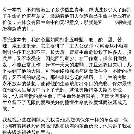
有一本书，不知曾激励了多少热血青年，帮助过多少人了解到
了生命的价值与意义，激励着他们去创造自己生命中所应有的
价值，去体会有限生命中的无限意义，那就是它——《钢铁是
怎样炼成的》。
看完这本书，我的心里如同打翻五味瓶—般，酸、甜、苦、
辣、咸五味俱全。它主要讲了：主人公保尔·柯察金从小就看
到过许多丑恶和不平。长大后，冒着生命危险救了许多人。投
兵后，又不幸受伤，因此回到家乡。在工作室，保尔旧病复
发，不能正常工作，身体一天天的虚弱，并且还双目失明，几
乎要到了他的大限。可他始终顽强地与病魔做斗争，不断的摔
倒，又不断的站起来。那些难以忘记的经历、血与生的考验、
永不放弃的梦想，使得他的生命放射出夺目的光彩。保尔最终
在他的人生扉页中写下了光辉。就像奥斯特洛夫斯基所说
的，“人最宝贵的是生命，而生命终是有限的，但因为有限的
生命留下了无限的爱和美好的憧憬生命的长度继而被延成无
限。”
我藐视那些在剥削人民权贵;但我敬佩保尔一样的革命者。保
尔拥有着钢铁般的崇高理想和执着的革命信念，他告诉了我如
何去锻炼钢铁般的意志。