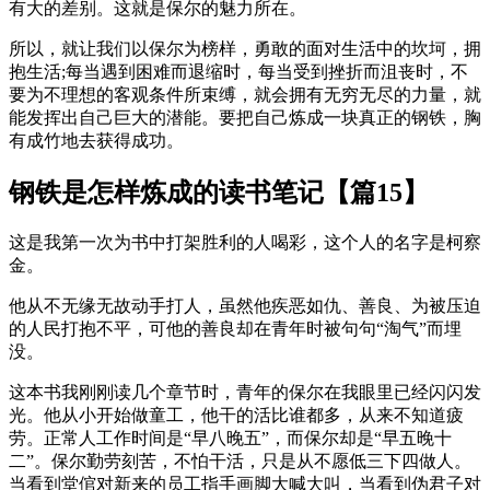
有大的差别。这就是保尔的魅力所在。
所以，就让我们以保尔为榜样，勇敢的面对生活中的坎坷，拥
抱生活;每当遇到困难而退缩时，每当受到挫折而沮丧时，不
要为不理想的客观条件所束缚，就会拥有无穷无尽的力量，就
能发挥出自己巨大的潜能。要把自己炼成一块真正的钢铁，胸
有成竹地去获得成功。
钢铁是怎样炼成的读书笔记【篇15】
这是我第一次为书中打架胜利的人喝彩，这个人的名字是柯察
金。
他从不无缘无故动手打人，虽然他疾恶如仇、善良、为被压迫
的人民打抱不平，可他的善良却在青年时被句句“淘气”而埋
没。
这本书我刚刚读几个章节时，青年的保尔在我眼里已经闪闪发
光。他从小开始做童工，他干的活比谁都多，从来不知道疲
劳。正常人工作时间是“早八晚五”，而保尔却是“早五晚十
二”。保尔勤劳刻苦，不怕干活，只是从不愿低三下四做人。
当看到堂倌对新来的员工指手画脚大喊大叫，当看到伪君子对