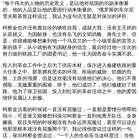
“每个伟大的人物的历史意义，是以他对祖国的功勋来衡量
的，他的人品是以他的爱国行动来衡量的。”俄罗斯的车尔尼
雪夫斯基曾这样说过，我认为这句话无疑是对保尔的评价。
柯察金也许没有龚自珍的牺牲自我，成就大我；没有文天祥的
从容就义、为国献身；也没有岳飞的文韬武略、身先士卒。但
是，你很难能够想象到他一个乌克兰的一个小镇里面的贫苦人
家的孩子，从小就抱有为国献身的信念，最后经过他一次次的
努力做到铁路工厂的团委书记，他一生为国而奋斗实属不易。
投入到革命工作中之后为了供应木材，保尔进入修建铁路的重
大任务之中。那里拥有恶劣的环境、疾病的威胁、饥饿的煎
熬，土匪的强袭，但是这丝毫没有动摇他们的决心。他们不畏
艰险，克服重重的困难，终于，他们成功了，他们修建好了铁
路。他为了保卫祖国，投入到红军的革命活动之中，他的爱国
情怀实属让人折服。
柯察金活着的时候就一直没有屈服过，一直都是爱憎分明帮助
弱小，可是谁又能够想到保尔柯察金一直到他离开队伍，全身
瘫痪、双目失明的时候都没有为命运而屈服过，甚至可以说在
他那里根本就没有屈服两个字。我记得他曾说过这样的一句
话，保尔柯察金曾说过：“一个人的生命应当这样度过：当他