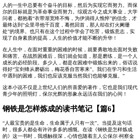
人的一生中总要有个奋斗的目标，然后为实现它而努力。而保
尔的目标就是为革命事业而努力。综观古今之成大事业，大学
问者，都抱着“衣带渐宽终不悔，为伊淌得人憔悴”的信念，才
最终达到“众里寻他千百度，蓦然回首，那人却在灯火阑珊
处”的境界。也只有在这个过程中学会了吃苦，锻炼意志，实
现了自身素质的提高，人生的价值才能不断的升华！
在人生中，在面对重重的困难的时候，就要勇敢地去面对失败
和痛苦。在战胜困难后，我们就会知道，那是磨练，是一个人
成长的必经阶段。多少人，都是在困难中锻炼出来的，俗话说
得好“宝剑锋从磨砺出，梅花香自苦寒来”。我们在学习和生活
中遇到的困难，我们也应该克服当然我们也能够克服。”
这本小说不仅是上世纪人们的所喜爱的著作，它也是我们现代
青少年的照明灯，保尔光辉的形象永远活在我们的心间！
钢铁是怎样炼成的读书笔记【篇6】
“人最宝贵的是生命，生命属于人只有一次”。当提及这句话
时，很多人都会有许许多多的感慨。在读《钢铁是怎样炼成
的》这一书时，我感触很深，心情也随着主人公保尔·柯察金