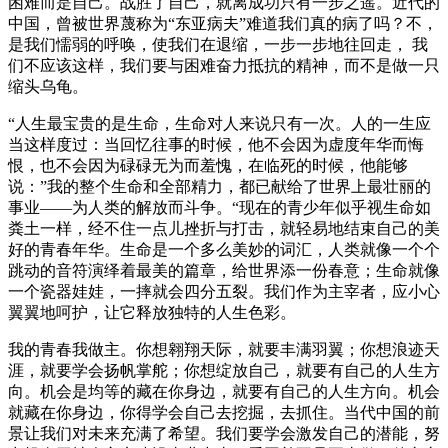
困难而是自己。战胜了自己，就离成功只有一步之遥。近代的
中国，曾被世界蔑称为“东亚病夫”难道我们真的病了吗？不，
是我们懦弱的呼唤，使我们在退缩，一步一步地往回走， 我
们不应该这样，我们要与困难奋力抵抗的精神，而不是做一只
缩头乌龟。
“人生最宝贵的是生命，生命对人来说只有一次。人的一生应
当这样度过：当回忆往事的时候，他不会因为虚度年华而悔
恨，也不会因为碌碌无为而羞愧，在临死的时候，他能够
说：”我的整个生命和全部精力，都已献给了世界上最壮丽的
事业——为人类的解放而斗争。“现在的青少年似乎视生命如
粪土一样，经不住一点儿挫折与打击，就轻易地结束自己的美
好的青春年华。生命是一个多么美妙的词汇，人类就像一个个
跳动的音符演绎着最美的篇章，给世界添一份春意；生命就像
一个瓷器娃娃，一摔就会四分五裂。我们作为主宰者，应小心
翼翼地呵护，让它释放独特的人生色彩。
我的青春我做主。你想翱翔天际，就要丰满羽翼；你想浪迹天
涯，就要学会扬帆掌舵；你想绽放自己，就要有自己的人生方
向。机会是均等的藏在你身边，就要有自己的人生方向。机会
就藏在你身边，你得学会自己去挖掘，去抓住。当代中国的前
景让我们对未来充满了希望。我们要学会激发自己的潜能，努