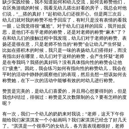
缺少实践经验，我不知道如何和幼儿交流，如何去称赞他们，
在区角游戏的时候，我看见幼儿搭出好看的房子，我总会对他
们说，“__搭的真好！”起初幼儿们还很开心。但是两三次后，
幼儿们就对我的称赞不给予回应了，有时只是没有表情的看我
一眼，让我觉得很“尴尬”。对于幼儿们这样的回应，我开始反
思，是他们不在乎老师的称赞，还是对老师的称赞“麻木”了？
在和幼儿们的接触过程中我发现，幼儿们对于老师的称赞、表
扬还是很在意，只是老师不恰当的“称赞”会让幼儿产生怀疑，
比如在搭积木的时候，我只是一味的表扬幼儿们搭得好，而没
有指出好在哪里，幼儿们对于这样的称赞，会产生怀疑“老师
是在夸我吗？我搭的真好吗？没有具体指向性的称赞会让他
们“疲惫”。因此，我会练习如何有指向性的称赞幼儿，我会在
平时的活动中静静的观察他们的表现，然后去想一想该如何去
称赞她，在下一次的活动中能够有效的对幼儿进行称赞。
赞赏是完美的，是幼儿们喜爱的，并且用心想要得到的，但是
我也纠结过，徘徊过：称赞是又次数限制的么？要有怎样的度
呢？
有一次，我们一个幼儿的奶奶来对我说；“老师，这天下午你
能给我们家淇淇发一个小贴画吗？我们家淇淇已经念了好几天
了。”淇淇是一个很乖巧的女幼儿，各方面表现都很好，老师