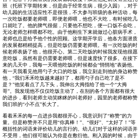
班（托班下学期转来，但是由于经常生病，很少入园），对于
幼儿园的生活适应性不是很强，不大参与班级的各种活动，每
一次吃饭都要老师喂，即便老师喂，他也不大吃，有时候吃几
口就吐了。他的脾气很倔，只要他不想吃，便一口饭不会吃，
无论老师怎样喂都不吃。由于他刚生下来就做过心脏病手术，
老师也总是给予他个性的照顾。这学期开学后，他各方面潜质
的发展都稍稍提高，但是吃饭仍需要老师喂。有一次吃饭的时
候老师表扬了他，他很开心。第二天吃饭的时候我发现他很愿
意吃饭，虽然有是仍需要老师喂，但是速度快了很多。在接下
来的几天中，我每一天喂他吃饭的时候都会“悄悄地”表扬他。
有一天我看见他用勺子大口的吃饭，我立刻走到他的身边称赞
他，“我们禾禾吃饭越来越好了，都用勺子自己吃了是不
是？”他笑着点了几下头，我伸出大拇指给了他一个“大拇
哥”。我发现他不仅仅吃饭主动了，在别的各个方面都有很大
的进步，看到老师主动笑眯眯的叫老师好，园里的老师都称赞
我们班的“小不点”长大了。
看着禾禾的每一点进步我都很开心，我意识到了“称赞”的力
量。但是称赞并不只是用“你真棒！”、“很好”、“太好了！”等
概括性的词语来评价幼儿的言行的。幼儿们对于这样的词语并
不受用，他们很可能认为你是在敷衍他。刚入园的时候，由于