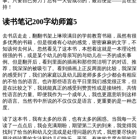
事。只要自已努力了总有一天会成功的，最后便是——贵在坚
持！
读书笔记200字幼师篇5
去书店走走，翻翻书架上琳琅满目的学前教育书籍，虽然有很
多优秀的书籍，但是很难有心动的感觉，密密麻麻的文字，不
知该何去何从。忽然看见了这本书，本想着这就是一本理论性
很强的书，或是某个幼儿的母亲写的与幼儿在一齐的成长事
例。但是翻开后，看到里面的插画和那些简洁明了的对话、推
荐，我深深的被吸引了。看到插画上正反两面的比较，我深深
的感受到了，我们的家庭以及幼儿园老师多多少少都会有相应
的不恰当的语言。也许那些语言在平日里我们感觉很正常，但
是在比较之下，我就能真正的感受到赞赏性或是接纳性、共情
性语言的力量。即便我作为一个成年人，我也更愿意听到这样
的语言。当然书中所说的不仅仅仅是语言，更重要的是一种态
度。
读了这本书，我有太多的欣喜，也有太多的困惑。当我每一天
读了一点点后，我会充满期盼，期望第二天的到来，我觉得我
找到了恰当的和幼儿交流或是处理问题的方式，我想要尽快的
用这些珍重的方法和幼儿们快乐、平等、有效的共度在园的完