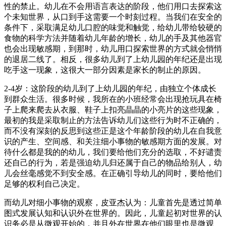
性的禁止。幼儿在不会用语言表达的阶段，他们用口去探索这
个未知世界，从口到手这需要一个时刻过程。当我们在安全的
条件下，采取满足幼儿口腔的味觉和触觉，给幼儿带给较硬的
食物的科学方法并随着幼儿年龄的增长，幼儿的手及其他器官
也会出现敏感期，到那时，幼儿用口探索世界的方式就会悄悄
的退居二线了。相反，很多幼儿到了上幼儿园的年纪还是出现
吃手这一现象，这很大一部分因素是家长的制止的原因。
2-4岁：这阶段的幼儿到了上幼儿园的年纪，由独立个体成长
到群众生活。很多时候，我所在的小班经常会出现抢玩具在椅
子上爬来爬去从衣服、鞋子上扣亮晶晶的小亮片的这些现象，
最初的我是采取制止的方法告诉幼儿们这些行为时不正确的，
而不没有深刻的反思到这些正是这个年龄阶段的幼儿在自我意
识的产生、空间感、和关注细小事物的敏感期方面的发展。对
待什么都是我的的幼儿，我们要给他们充分的选取，不好谴责
还自己的行为，若是强迫幼儿归还属于自己的物品给别人，幼
儿会丝毫感觉不到安全感。在正确引导幼儿的同时，要给他们
足够的权利自己决定。
而幼儿对细小事物的观察，皮亚杰认为：儿童首先是透过简单
图式发展认知和认识外在世界的。因此，儿童起初对世界的认
识务必是从微观开始的，并且外在世界在他们眼里也是微观