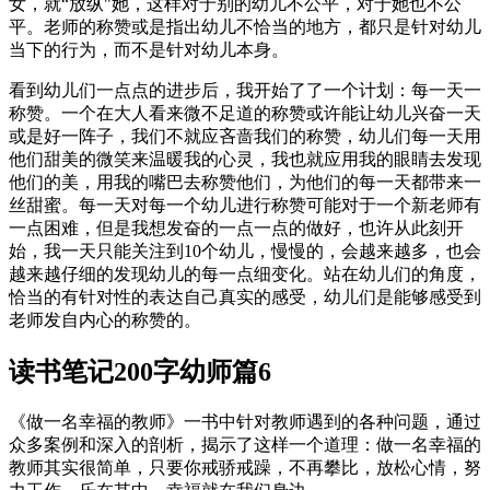
女，就“放纵"她，这样对于别的幼儿不公平，对于她也不公
平。老师的称赞或是指出幼儿不恰当的地方，都只是针对幼儿
当下的行为，而不是针对幼儿本身。
看到幼儿们一点点的进步后，我开始了了一个计划：每一天一
称赞。一个在大人看来微不足道的称赞或许能让幼儿兴奋一天
或是好一阵子，我们不就应吝啬我们的称赞，幼儿们每一天用
他们甜美的微笑来温暖我的心灵，我也就应用我的眼睛去发现
他们的美，用我的嘴巴去称赞他们，为他们的每一天都带来一
丝甜蜜。每一天对每一个幼儿进行称赞可能对于一个新老师有
一点困难，但是我想发奋的一点一点的做好，也许从此刻开
始，我一天只能关注到10个幼儿，慢慢的，会越来越多，也会
越来越仔细的发现幼儿的每一点细变化。站在幼儿们的角度，
恰当的有针对性的表达自己真实的感受，幼儿们是能够感受到
老师发自内心的称赞的。
读书笔记200字幼师篇6
《做一名幸福的教师》一书中针对教师遇到的各种问题，通过
众多案例和深入的剖析，揭示了这样一个道理：做一名幸福的
教师其实很简单，只要你戒骄戒躁，不再攀比，放松心情，努