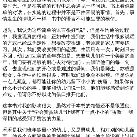
美时光。但是在实施的过程中总会遇见一些问题。书上看似简
单的对话，在实施的过程中并不是不件容易的事情。首先，事
情发生的情境不一样，书中的语言不可能生硬的模仿。
起先，我认为这些简单的语言很好“说”，但是在沟通的过程
中，我发现真的很难，正如书中提到的，我们生活中很多说话
的方式已经成为定性，想要改变很难，老师或是家人需要练
习。其次，我们要改变我们的态度。生活只有一次，时刻只去
不回，幼儿们完美的童年亦如是。想要幼儿们有一个美丽的童
年，我们要有足够的耐心去对待他们，去倾听他们的每一句
话，去发现他们的开心或是难过的瞬间。我们是师生，亦或是
母女，生活中的琐事很多，有时我们难免会不耐烦。但是你的
一点点疏忽，都可能让你的幼儿留下小小的“伤痛”。如果你有
什么不开心的事，能够和幼儿们说一说，他们能够感受到你的
难过，但请你不好以此为借口推开他们。
这本书对我的影响很大，虽然对于本书的领悟还不是很透彻。
但是其中关于“学会赞赏幼儿”让我有了一点小小的“骄傲”，我
深切的感受到了赞赏的力量。
禾禾是我们班年龄最小的幼儿，又是男幼儿，相对别的幼儿而
言，他各个方面潜质的发展都比较慢，加上他之前没有上过托