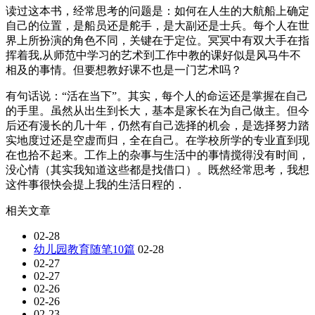
读过这本书，经常思考的问题是：如何在人生的大航船上确定
自己的位置，是船员还是舵手，是大副还是士兵。每个人在世
界上所扮演的角色不同，关键在于定位。冥冥中有双大手在指
挥着我,从师范中学习的艺术到工作中教的课好似是风马牛不
相及的事情。但要想教好课不也是一门艺术吗？
有句话说：“活在当下”。其实，每个人的命运还是掌握在自己
的手里。虽然从出生到长大，基本是家长在为自己做主。但今
后还有漫长的几十年，仍然有自己选择的机会，是选择努力踏
实地度过还是空虚而归，全在自己。在学校所学的专业直到现
在也拾不起来。工作上的杂事与生活中的事情搅得没有时间，
没心情（其实我知道这些都是找借口）。既然经常思考，我想
这件事很快会提上我的生活日程的．
相关文章
02-28
幼儿园教育随笔10篇
02-28
02-27
02-27
02-26
02-26
02-23