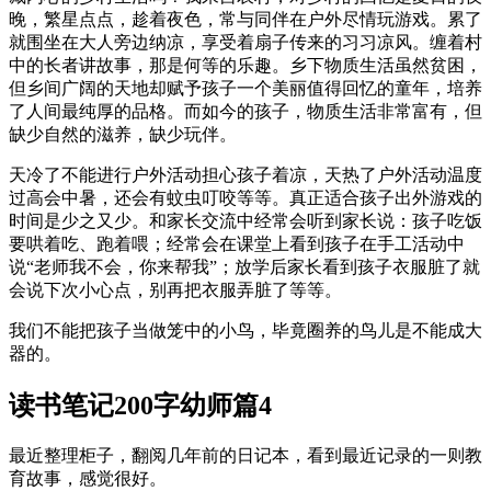
晚，繁星点点，趁着夜色，常与同伴在户外尽情玩游戏。累了
就围坐在大人旁边纳凉，享受着扇子传来的习习凉风。缠着村
中的长者讲故事，那是何等的乐趣。乡下物质生活虽然贫困，
但乡间广阔的天地却赋予孩子一个美丽值得回忆的童年，培养
了人间最纯厚的品格。而如今的孩子，物质生活非常富有，但
缺少自然的滋养，缺少玩伴。
天冷了不能进行户外活动担心孩子着凉，天热了户外活动温度
过高会中暑，还会有蚊虫叮咬等等。真正适合孩子出外游戏的
时间是少之又少。和家长交流中经常会听到家长说：孩子吃饭
要哄着吃、跑着喂；经常会在课堂上看到孩子在手工活动中
说“老师我不会，你来帮我”；放学后家长看到孩子衣服脏了就
会说下次小心点，别再把衣服弄脏了等等。
我们不能把孩子当做笼中的小鸟，毕竟圈养的鸟儿是不能成大
器的。
读书笔记200字幼师篇4
最近整理柜子，翻阅几年前的日记本，看到最近记录的一则教
育故事，感觉很好。