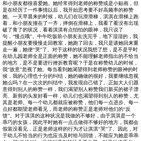
和小朋友都很喜爱她。她经常得到老师的称赞或是小贴画，但
是在经历了一件事情以后，我开始思考要不好高频率的称赞
她。一天早晨来的时候，幼儿们在玩滑滑梯，淇淇在滑梯上跑
着，和小朋友撞在了一齐，摔倒在滑梯上，我看了看没有出现
破了青了的状况，看着淇淇有点怕怕的眼神，我只说了
句，“慢点哦”。中午吃饭前小朋友去洗完手，地下湿湿的，我
提醒小朋友要慢慢走回教室，她跑了回去，我只是请她回来重
走一遍，她便“哭”了。对于这样的状况我想了想，是不是平时
在幼儿园老师全是正面的称赞，她不能理解老师指出的不恰当
的地方，是不是要进行挫折教育呢？于是在称赞幼儿的时候，
我“故意”忽视了她。每当看到她渴望得到老师称赞的眼神的时
候，我的心理也十分的纠结，她的确做的很好，我要继续忽视
她么吗？在一次次的纠结中，我发现自己错了。正如大人们愿
意得到别人的称赞一样，我们渴望别人称赞我们新买的裙子漂
亮、新剪的头发好看一样，幼儿们也渴望得到别人的称赞，尤
其是老师。每一个幼儿都就应被称赞，他们每一点进步、每一
点好都期望老师看见，而老师的称赞正是老师对他们的“反
馈”。对于淇淇的这种状况是我做的不够好，由于淇淇是一个
乖巧的女孩，因此平时她有一点点做得不够好的地方，我都会
假装没看见，正是老师这样的行为才让淇淇“哭”了。因此，对
于幼儿不恰当的行为也应当及时给与回馈，不能应为她是乖乖