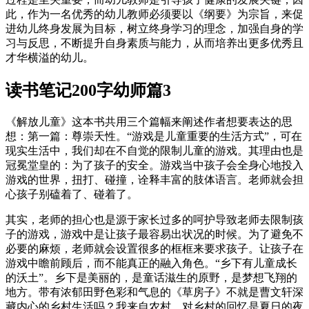
此，作为一名优秀的幼儿教师必须要以《纲要》为宗旨，来促
进幼儿终身发展为目标，树立终身学习的理念，加强自身的学
习与反思，不断提升自身素质与能力，从而培养出更多优秀且
才华横溢的幼儿。
读书笔记200字幼师篇3
《解放儿童》这本书共用三个篇幅来阐述作者想要表达的思
想：第一篇：尊崇天性。“游戏是儿童重要的生活方式”，可在
现实生活中，我们却在不自觉的限制儿童的游戏。其理由也是
冠冕堂皇的：为了孩子的安全。游戏当中孩子会全身心地投入
游戏的世界，扭打、碰撞，诠释丰富的肢体语言。老师就会担
心孩子别磕着了、碰着了。
其实，老师的担心也是源于家长过多的呵护导致老师去限制孩
子的游戏，游戏中是让孩子最容易出状况的时候。为了避免不
必要的麻烦，老师就会设置很多的框框来要求孩子。让孩子在
游戏中瞻前顾后，而不能真正的融入角色。“乡下有儿童成长
的沃土”。乡下是美丽的，是童话滋生的原野，是梦想飞翔的
地方。带有浓郁田野色彩和气息的《草房子》不就是曹文轩深
藏内心的乡村生活吗？我来自农村，对乡村的回忆是夏日的夜