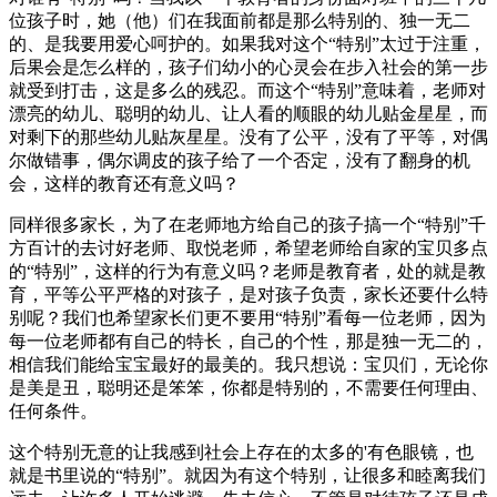
位孩子时，她（他）们在我面前都是那么特别的、独一无二
的、是我要用爱心呵护的。如果我对这个“特别”太过于注重，
后果会是怎么样的，孩子们幼小的心灵会在步入社会的第一步
就受到打击，这是多么的残忍。而这个“特别”意味着，老师对
漂亮的幼儿、聪明的幼儿、让人看的顺眼的幼儿贴金星星，而
对剩下的那些幼儿贴灰星星。没有了公平，没有了平等，对偶
尔做错事，偶尔调皮的孩子给了一个否定，没有了翻身的机
会，这样的教育还有意义吗？
同样很多家长，为了在老师地方给自己的孩子搞一个“特别”千
方百计的去讨好老师、取悦老师，希望老师给自家的宝贝多点
的“特别”，这样的行为有意义吗？老师是教育者，处的就是教
育，平等公平严格的对孩子，是对孩子负责，家长还要什么特
别呢？我们也希望家长们更不要用“特别”看每一位老师，因为
每一位老师都有自己的特长，自己的个性，那是独一无二的，
相信我们能给宝宝最好的最美的。我只想说：宝贝们，无论你
是美是丑，聪明还是笨笨，你都是特别的，不需要任何理由、
任何条件。
这个特别无意的让我感到社会上存在的太多的'有色眼镜，也
就是书里说的“特别”。就因为有这个特别，让很多和睦离我们