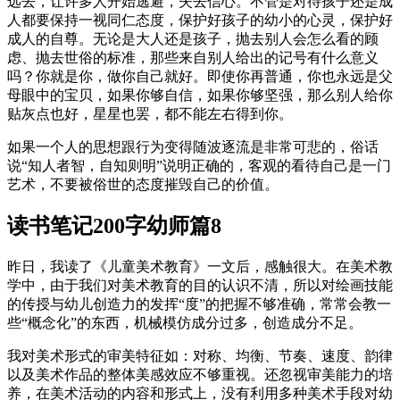
远去，让许多人开始逃避，失去信心。不管是对待孩子还是成
人都要保持一视同仁态度，保护好孩子的幼小的心灵，保护好
成人的自尊。无论是大人还是孩子，抛去别人会怎么看的顾
虑、抛去世俗的标准，那些来自别人给出的记号有什么意义
吗？你就是你，做你自己就好。即使你再普通，你也永远是父
母眼中的宝贝，如果你够自信，如果你够坚强，那么别人给你
贴灰点也好，星星也罢，都不能左右得到你。
如果一个人的思想跟行为变得随波逐流是非常可悲的，俗话
说“知人者智，自知则明”说明正确的，客观的看待自己是一门
艺术，不要被俗世的态度摧毁自己的价值。
读书笔记200字幼师篇8
昨日，我读了《儿童美术教育》一文后，感触很大。在美术教
学中，由于我们对美术教育的目的认识不清，所以对绘画技能
的传授与幼儿创造力的发挥“度”的把握不够准确，常常会教一
些“概念化”的东西，机械模仿成分过多，创造成分不足。
我对美术形式的审美特征如：对称、均衡、节奏、速度、韵律
以及美术作品的整体美感效应不够重视。还忽视审美能力的培
养，在美术活动的内容和形式上，没有利用多种美术手段对幼