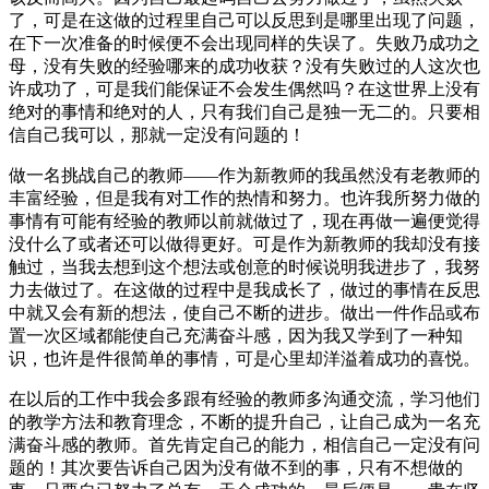
了，可是在这做的过程里自己可以反思到是哪里出现了问题，
在下一次准备的时候便不会出现同样的失误了。失败乃成功之
母，没有失败的经验哪来的成功收获？没有失败过的人这次也
许成功了，可是我们能保证不会发生偶然吗？在这世界上没有
绝对的事情和绝对的人，只有我们自己是独一无二的。只要相
信自己我可以，那就一定没有问题的！
做一名挑战自己的教师——作为新教师的我虽然没有老教师的
丰富经验，但是我有对工作的热情和努力。也许我所努力做的
事情有可能有经验的教师以前就做过了，现在再做一遍便觉得
没什么了或者还可以做得更好。可是作为新教师的我却没有接
触过，当我去想到这个想法或创意的时候说明我进步了，我努
力去做过了。在这做的过程中是我成长了，做过的事情在反思
中就又会有新的想法，使自己不断的进步。做出一件作品或布
置一次区域都能使自己充满奋斗感，因为我又学到了一种知
识，也许是件很简单的事情，可是心里却洋溢着成功的喜悦。
在以后的工作中我会多跟有经验的教师多沟通交流，学习他们
的教学方法和教育理念，不断的提升自己，让自己成为一名充
满奋斗感的教师。首先肯定自己的能力，相信自己一定没有问
题的！其次要告诉自己因为没有做不到的事，只有不想做的