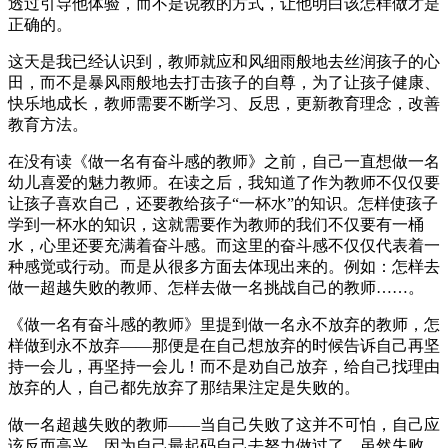
透过引导他体验，而不是说教的方式，让他明白该怎样做才是
正确的。
这天是我已经认识到，教师就应和风细雨般地去丝润孩子的心
田，而不是暴风雨般地去打击孩子的自尊，为了让孩子健康、
快乐地成长，教师需要不断学习、反思，更新教育理念，改善
教育方法。
在没有读《做一名有奋斗感的教师》之前，自己一直想做一名
幼儿喜爱的魅力教师。在读之后，我知道了作为教师不仅仅要
让孩子喜欢自己，还要教给孩子“一杯水”的知识。怎样使孩子
学到一杯水的知识，这就需要作为教师的我们不仅要有一桶
水，心里还要充满着奋斗感。而这里的奋斗感不仅仅代表着一
种感觉或行动。而是从很多方面去体现出来的。例如：怎样去
做一超越失败的教师、怎样去做一名挑战自己的教师……。
《做一名有奋斗感的教师》里提到做一名永不放弃的教师，怎
样做到永不放弃——那便是在自己想放弃的时候告诉自己再坚
持一会儿，再坚持一会儿！而不是劝自己放弃，给自己找理由
放弃的人，自己都先放弃了那结果注定是失败的。
做一名超越失败的教师——当自己失败了这并不可怕，自己应
该反而高兴。因为自己最起码自己去努力做过了，虽然失败