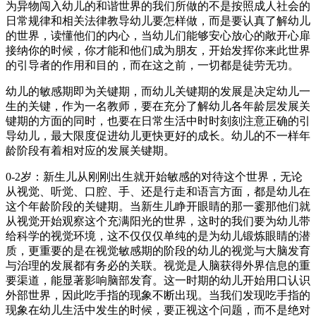
为异物闯入幼儿的和谐世界的我们所做的不是按照成人社会的
日常规律和相关法律教导幼儿要怎样做，而是要认真了解幼儿
的世界，读懂他们的内心，当幼儿们能够安心放心的敞开心扉
接纳你的时候，你才能和他们成为朋友，开始发挥你来此世界
的引导者的作用和目的，而在这之前，一切都是徒劳无功。
幼儿的敏感期即为关键期，而幼儿关键期的发展是决定幼儿一
生的关键，作为一名教师，要在充分了解幼儿各年龄层发展关
键期的方面的同时，也要在日常生活中时时刻刻注意正确的引
导幼儿，最大限度促进幼儿更快更好的成长。幼儿的不一样年
龄阶段有着相对应的发展关键期。
0-2岁：新生儿从刚刚出生就开始敏感的对待这个世界，无论
从视觉、听觉、口腔、手、还是行走和语言方面，都是幼儿在
这个年龄阶段的关键期。当新生儿睁开眼睛的那一霎那他们就
从视觉开始观察这个充满阳光的世界，这时的我们要为幼儿带
给科学的视觉环境，这不仅仅仅单纯的是为幼儿锻炼眼睛的潜
质，更重要的是在视觉敏感期的阶段的幼儿的视觉与大脑发育
与治理的发展都有务必的关联。视觉是人脑获得外界信息的重
要渠道，能显著影响脑部发育。这一时期的幼儿开始用口认识
外部世界，因此吃手指的现象不断出现。当我们发现吃手指的
现象在幼儿生活中发生的时候，要正视这个问题，而不是绝对