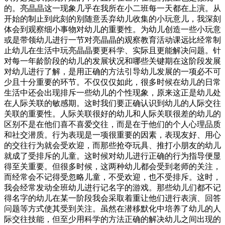
的。亮晶晶这一现象几乎在我所在小二班每一天都在上演。从
开始的制止到此刻的别随意丢弃幼儿收集的小玩意儿，我深刻
体会到观察细小事物对幼儿的重要性。为幼儿创造一些小玩意
或是带领幼儿进行一节对亮晶晶的观察教育活动课远比经常制
止幼儿在生活中玩亮晶晶要更科学、实际且更能解决问题。针
对每一年龄阶段的幼儿的发展状况和哪些关键期在这阶段发展
对幼儿进行了解，是用正确的方法引导幼儿发展的一项必不可
少且十分重要的环节。不仅仅仅如此，很多时候在幼儿的日常
生活中还会出现排斥一些幼儿的个性现象，原来这正是幼儿处
在人际关联的敏感期。这时我们要正确认识到幼儿的人际交往
关联的重要性。人际关联很好的幼儿和人际关联很差的幼儿的
区别不是在他们喜不喜爱交往，而是在于他们的个人心理品质
和社交潜质。行为表现是一项很重要的因素，表现友好、用心
的交往行为就会受欢迎，而那些抢夺玩具、推打小朋友的幼儿
就成了受排斥的儿童。这时候对幼儿进行正确的行为指导便显
得至关重要。但很多时候，这两种幼儿都会受到老师的关注，
而经常会不记得受忽略儿童，不受欢迎，也不受排斥。这时，
我会经常发动全班幼儿进行记名字的游戏。那些幼儿们都不记
得名字的幼儿在某一阶段我会采取着重让他们进行表演、回答
问题等方式使其受到关注。虽然在潜移默化中培养了幼儿的人
际交往技能，但至少用科学的方法正确的解决幼儿之间出现的