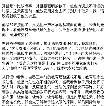
秀哲是个比较懂事，并且很聪明的孩子，但也有调皮不听话的
时候。这天离园前，他故意用外套去挥打别人来取乐，我二话
没说就收了他的衣服。
他爷爷来接他了。只见他一声不响地从我面前走过，径直到走
廊上，看他没有丝毫认错的意思，我故意不把衣服还给他，看
他回家如何交代。
秀哲爷爷知道了这件事，想让我把衣服还给他，我就跟他
说：“这天衣服不还他了，谁让他做错事了。”没想到这句话惹
得秀哲一屁股坐在地上，脸涨得通红，“哇”地一声大哭起来，
好一个濑脾气的孩子。我就过去拉他起来，一边拉他起来一边
告诉他：“我这天这样做是让你记住以后不能用衣服去打别
人，懂吗？”看他乖乖地点头了，我才把衣服盖给他。
从日记中看到，自己三年前的教育经验还很不足，教育理念也
很幼稚。但是此刻也在不断的学习。当我看到孩子用外套挥打
别人时，我的第一反应是生气，处理的原则是决不容许、好好
管教。其实这是典型的教师权威的表现，你不乖，我就没收你
的衣服，让你急，让你哭，让你尴尬。但是如果是这天，我绝
不会这么做，我会先了解孩子这么做的原因，然后因势利导，