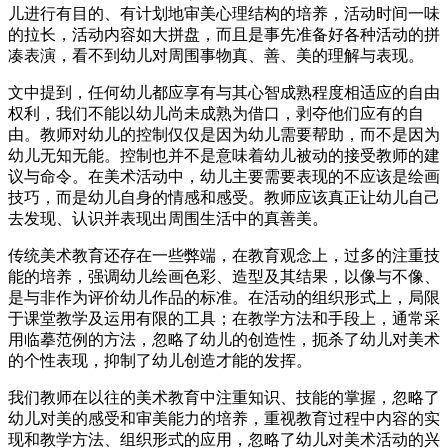
儿进行有目的、有计划地审美心理结构的培养，活动时间一味
的拉长，活动内容如大拼盘，而且是事先准备好各种活动的拼
凑表演，看不到幼儿对周围事物真、善、美的理解与表现。
文中提到，任何幼儿都应享有与其心智成熟程度相适应的自由
权利，我们不能以幼儿尚未成熟为借口，剥夺他们应有的自
由。教师对幼儿的控制仅仅是因为幼儿需要帮助，而不是因为
幼儿无知无能。控制也并不是意味着幼儿被动的接受教师的建
议与命令。在美术活动中，幼儿主要需要表现的不应该是绘画
技巧，而是幼儿自身的情感和感受。教师应该真正让幼儿自己
去发现、认识并表现出周围生活中的真善美。
传统美术教育还存在一些弊端，在教育观念上，过多的注重技
能的培养，强调幼儿绘画色彩、造型及其结果，以像与不像、
是与非作为评价幼儿作品的标准。在活动的组织形式上，局限
于课堂教学及运用有限的工具；在教学方法和手段上，通常采
用临摹范例的方法，忽略了幼儿的创造性，扼杀了幼儿对美术
的个性表现，抑制了幼儿创造才能的发挥。
我们教师在以往的美术教育中注重知识、技能的掌握，忽略了
幼儿对美的感受和审美能力的培养，重视教育过程中内容的实
现和教学方法、组织形式的应用，忽略了幼儿对美术活动的兴