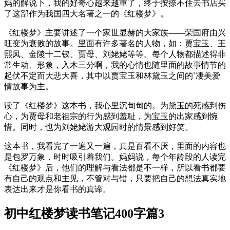
妈的解说下，我的好奇心越来越重了，终于按捺不住去书店买
了这部作为我国四大名著之一的《红楼梦》。
《红楼梦》主要讲述了一个家世显赫的大家族——荣国府由兴
旺变为衰败的故事。里面有许多著名的人物，如：贾宝玉、王
熙凤、金陵十二钗、贾母、刘姥姥等等。每个人物都描述得非
常生动、形象，入木三分啊，我的心情也随里面的故事情节的
起伏不定而大悲大喜，其中以贾宝玉和林黛玉之间的`凄美爱
情故事为主。
读了《红楼梦》这本书，我心里沉甸甸的。为黛玉的死感到伤
心，为贾母和老祖宗的行为感到羞耻，为宝玉的出家感到惋
惜。同时，也为刘姥姥游大观园时的情景感到好笑。
这本书，我看完了一遍又一遍，真是百看不厌，里面的内容也
是包罗万象，时时吸引着我们。妈妈说，每个年龄段的人读完
《红楼梦》后，他们的理解与看法都是不一样，所以看书都要
有自己的观点和主见，不管对与错，只要把自己的想法真实地
表达出来才是你看书的真谛。
初中红楼梦读书笔记400字篇3