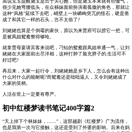
虽说宝玉提醒黛玉是出于关心她，但是黛玉本来就有些傲气，
很少见她弯腰低头，在众秭妹面前扮演着孤傲的角色，那就让
这种“风格”延续下去吧，峭壁上一块嶙峋突兀的怪石，硬是凿
成了和其它一样的石头，岂不太俗了?
刘姥姥也算是个倒霉的家伙，原以为来贾府可以捞它一把，可
是被凤姐鸳鸯整得够呛。
就拿贾母宴请宾客来说吧，刁钻的鸳鸯跟凤姐串通一气，让刘
姥姥在大家面前出尽洋相，这种打肿了脸充胖子的.生活可不
好过吧?
再后来，大家一起行令，刘姥姥她是乡下人，怎么会有这种出
什么对什么的能耐呢?而鸳鸯还是咄咄逼人，又令刘姥姥成了
大家的笑柄。
人活在世上一定要有尊严。
初中红楼梦读书笔记400字篇2
“天上掉下个林妹妹，……”，这部越剧《红楼梦》广为流传，
也是我第一次与它接触，这还是受到了外婆的影响。后来在妈