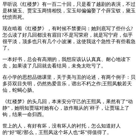
早听说《红楼梦》有一百二十回，只是看了越剧的表演，不过
是林黛玉、贾宝玉两情相悦，宝玉却偏偏娶了个薛宝钗，黛玉
忧愤而死。
现在啃着《红楼梦》，有时候不禁要问：她到底写了些什么?
怎么读了好几回都没有眉目?不是写荣府，就是写宁府，似乎
很平淡，顶多也只有几个小波澜，这使我这个急性子有些着急
了。
一本好书，总会有高潮的，我想应该认认真真、耐心地读下
去，如果读了几回就去看结局，未免太吃亏了。
在小学的思想品德课里，关于美与丑的论述，有两个例子：贝
多芬双目失明，仍然热爱音乐，谱出不朽之作;王熙凤貌若天
仙，蛇蝎心肠。
《红楼梦》的头几回，本来安分守己的王熙凤，果然有了“动
静”，她明知贾瑞对她有心，故作顺从的`样子，让贾瑞上了
钩，结果一命归西。
世上的人，有好有坏，没有坏人的衬托，怎么知道好人
的“好”呢?那么，王熙凤这个坏人也“坏”得值得了。