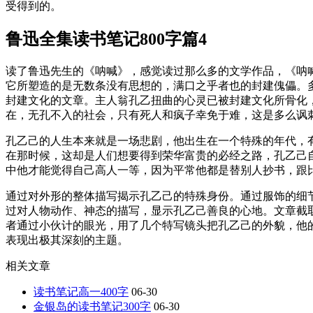
受得到的。
鲁迅全集读书笔记800字篇4
读了鲁迅先生的《呐喊》，感觉读过那么多的文学作品，《呐
它所塑造的是无数条没有思想的，满口之乎者也的封建傀儡。
封建文化的文章。主人翁孔乙扭曲的心灵已被封建文化所骨化，
在，无孔不入的社会，只有死人和疯子幸免于难，这是多么讽刺
孔乙己的人生本来就是一场悲剧，他出生在一个特殊的年代，
在那时候，这却是人们想要得到荣华富贵的必经之路，孔乙己
中他才能觉得自己高人一等，因为平常他都是替别人抄书，跟
通过对外形的整体描写揭示孔乙己的特殊身份。通过服饰的细
过对人物动作、神态的描写，显示孔乙己善良的心地。文章截
者通过小伙计的眼光，用了几个特写镜头把孔乙己的外貌，他
表现出极其深刻的主题。
相关文章
读书笔记高一400字
06-30
金银岛的读书笔记300字
06-30