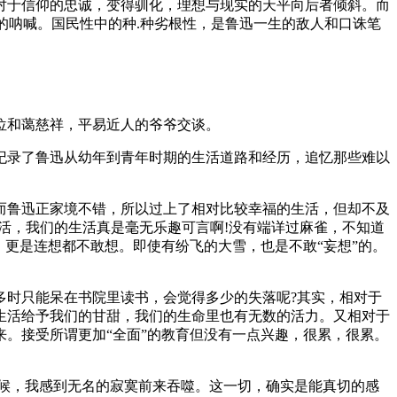
对于信仰的忠诚，变得驯化，理想与现实的天平向后者倾斜。而
的呐喊。国民性中的种.种劣根性，是鲁迅一生的敌人和口诛笔
位和蔼慈祥，平易近人的爷爷交谈。
纪录了鲁迅从幼年到青年时期的生活道路和经历，追忆那些难以
而鲁迅正家境不错，所以过上了相对比较幸福的生活，但却不及
活，我们的生活真是毫无乐趣可言啊!没有端详过麻雀，不知道
更是连想都不敢想。即使有纷飞的大雪，也是不敢“妄想”的。
多时只能呆在书院里读书，会觉得多少的失落呢?其实，相对于
生活给予我们的甘甜，我们的生命里也有无数的活力。又相对于
。接受所谓更加“全面”的教育但没有一点兴趣，很累，很累。
候，我感到无名的寂寞前来吞噬。这一切，确实是能真切的感