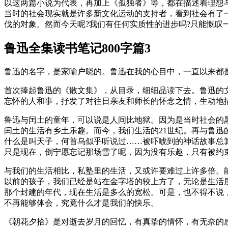
以这两篇小说为代表，再加上《孤独者》等，都在描述着理想
当时的社会现实就是许多新文化运动的支持者，看到社会有了一
伐的对象。然而今天呢?我们有任何实质性的进步吗?只能慨叹一
鲁迅全集读书笔记800字篇3
鲁迅的名字，是家喻户晓的。鲁迅在我的心目中，一直以来都
首次捧起鲁迅的《散文集》，从目录，细细品读下去。鲁迅的
忘怀的人和事，抒发了对往日亲友和师长的怀念之情，生动地
鲁迅与闰土的童年，可以说是人间比地狱。因为是当时社会的
闰土的生活有乡土乐趣。而今，我们生活的21世纪。再与鲁迅
什么是叫天子，何首乌似乎听说过……被吓唬到的神话故事总算
只是现在，倒宁愿忘记那场雪了呢，因为没有乐趣，只有被约束
与我们的生活相比，私塾里的生活，又或许要难过上许多倍。
以前的孩子，我们已经是站在金字塔的较上方了，无论是生活
那个封建的年代，现在生活是多么的宽松。可是，也不得不说
不再能够体会，究竟什么才是我们的快乐。
《朝花夕拾》是对逝去岁月的回忆，有真挚的情怀，有无奈的