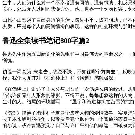
生中，人们为什么对一个不幸者没有同情，没有帮助，相反只
关心，死后无人过问的悲惨命运。他，世界一个匆匆过客，匆
由此不由想起了自己身边的生活，路见不平，拔刀相助，已不再
友爱，应是每个人的高尚情操的表现，这样的社会环境与那时
鲁迅全集读书笔记800字篇2
鲁迅先生作为五四新文化的先驱和中国最伟大的革命家之一，
惭愧。
彷徨一词意为“来走去，犹疑不决，不知往哪个方向去”，反
择。我个人尤其对《在酒楼上》和《伤逝》感触极深。
《在酒楼上》讲述了主人公与朋友的一次偶遇长谈的经过。从
当代许多青年人形象的缩影。不得不说，每每想象这样的人物
生计的人。结尾的环境描写——“屋宇和街道都织在密雪的纯白
《伤逝》描绘了涓生和子君两个虚构人物的爱情故事。实则涓
去了本来锋利的棱角，以致最后完全退化为一个普通的家庭主
的小说，或许鲁迅预见了自己与许广平相似的命运，而破例为自