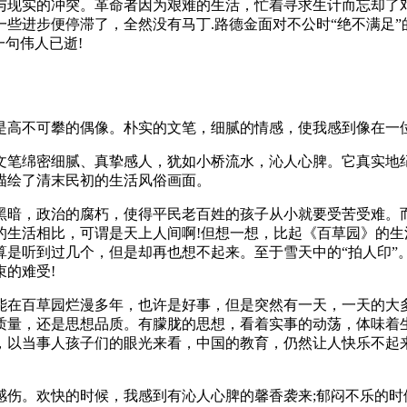
与现实的冲突。革命者因为艰难的生活，忙着寻求生计而忘却了
些进步便停滞了，全然没有马丁.路德金面对不公时“绝不满足”
句伟人已逝!
是高不可攀的偶像。朴实的文笔，细腻的情感，使我感到像在一
文笔绵密细腻、真挚感人，犹如小桥流水，沁人心脾。它真实地
描绘了清末民初的生活风俗画面。
黑暗，政治的腐朽，使得平民老百姓的孩子从小就要受苦受难。
的生活相比，可谓是天上人间啊!但想一想，比起《百草园》的生
是听到过几个，但是却再也想不起来。至于雪天中的“拍人印”。
的难受!
能在百草园烂漫多年，也许是好事，但是突然有一天，一天的大
质量，还是思想品质。有朦胧的思想，看着实事的动荡，体味着
，以当事人孩子们的眼光来看，中国的教育，仍然让人快乐不起来
感伤。欢快的时候，我感到有沁人心脾的馨香袭来;郁闷不乐的时