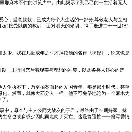
店里那麻木不仁的哄笑声中。由此揭示了孔乙己的一生活着无人
爱心，盛意款款，已成为每个人生活的一部分;尊敬老人与互相
我们接受以前的教训，面对明天的光阴，携手走进二十一世纪!
却太少。我在几近成年之时才拜读他的名作《彷徨》，说来也是
时期。里行间充斥着现实与理想的冲突，以及各类人违心的选
他人争执不下，乃至拍案而起的爱国青年。那是那个时代，甚至
想化。然而，就像大部分人一样，他不可免俗地沦为一个麻木为
中了。
故事中，原本与主人公同为战友的子君，最终由于长期持家，抹
的生命也或多或少因此而走向了灭亡。这是鲁迅惟一一篇写爱情