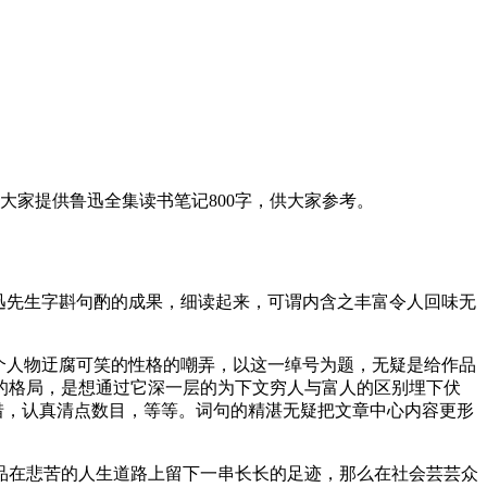
大家提供鲁迅全集读书笔记800字，供大家参考。
迅先生字斟句酌的成果，细读起来，可谓内含之丰富令人回味无
个人物迂腐可笑的性格的嘲弄，以这一绰号为题，无疑是给作品
的格局，是想通过它深一层的为下文穷人与富人的区别埋下伏
惜，认真清点数目，等等。词句的精湛无疑把文章中心内容更形
牲品在悲苦的人生道路上留下一串长长的足迹，那么在社会芸芸众