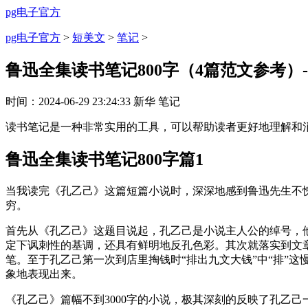
pg电子官方
pg电子官方
>
短美文
>
笔记
>
鲁迅全集读书笔记800字（4篇范文参考）-
时间：
2024-06-29 23:24:33
新华
笔记
读书笔记是一种非常实用的工具，可以帮助读者更好地理解和消
鲁迅全集读书笔记800字篇1
当我读完《孔乙己》这篇短篇小说时，深深地感到鲁迅先生不
穷。
首先从《孔乙己》这题目说起，孔乙己是小说主人公的绰号，
定下讽刺性的基调，还具有鲜明地反孔色彩。其次就落实到文
笔。至于孔乙己第一次到店里掏钱时“排出九文大钱”中“排”
象地表现出来。
《孔乙己》篇幅不到3000字的小说，极其深刻的反映了孔乙