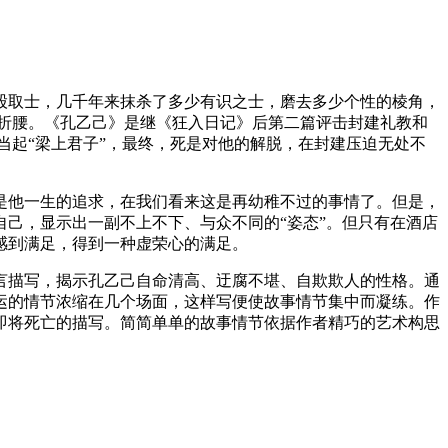
股取士，几千年来抹杀了多少有识之士，磨去多少个性的棱角，
折腰。《孔乙己》是继《狂入日记》后第二篇评击封建礼教和
当起“梁上君子”，最终，死是对他的解脱，在封建压迫无处不
是他一生的追求，在我们看来这是再幼稚不过的事情了。但是，
己，显示出一副不上不下、与众不同的“姿态”。但只有在酒店
感到满足，得到一种虚荣心的满足。
言描写，揭示孔乙己自命清高、迂腐不堪、自欺欺人的性格。通
运的情节浓缩在几个场面，这样写便使故事情节集中而凝练。作
即将死亡的描写。简简单单的故事情节依据作者精巧的艺术构思