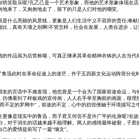
有哄笑取乐呢?孔乙己是一个艺术形象，而他的艺术形象体现在
匆地来了，又匆匆地走了，留下的只是人们对他的嘲笑。
是什么亮丽的风景线，更象是人们生活中义不容辞的责任;奉献
相比，真有天壤之别啊!不管怎样，社会在发展，人类在进步，让
他的作品虽为后世称颂，可真正继承其革命精神衣钵的人在当代
映了鲁迅此时在革命征途上的迷茫，作于五四新文化运动阵营分化
朋友的言语中不难发现，他也曾是一个会为了国家前途命运，与
，仿佛看到了样板戏的宣传画，人人右手举至胸前的画面，很理
而不定的罗网中”，前途的不定，心中的彷徨便融于环境描写之
生更像是现实中的鲁迅，而子君又何尝不是许广平的化身呢?在
妇，对于涓生的话越来越不能理解。两人的感情最终破裂，子君
己的爱情提前写了一篇“缅文”。