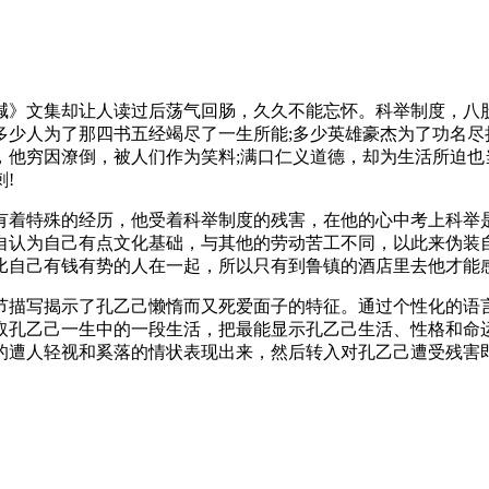
喊》文集却让人读过后荡气回肠，久久不能忘怀。科举制度，八
多少人为了那四书五经竭尽了一生所能;多少英雄豪杰为了功名尽
他穷因潦倒，被人们作为笑料;满口仁义道德，却为生活所迫也
!
有着特殊的经历，他受着科举制度的残害，在他的心中考上科举
自认为自己有点文化基础，与其他的劳动苦工不同，以此来伪装自
比自己有钱有势的人在一起，所以只有到鲁镇的酒店里去他才能
节描写揭示了孔乙己懒惰而又死爱面子的特征。通过个性化的语
取孔乙己一生中的一段生活，把最能显示孔乙己生活、性格和命
的遭人轻视和奚落的情状表现出来，然后转入对孔乙己遭受残害