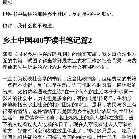
属感。
也许书中描述的那种乡土社区，反而是神往的归处。
也许，我什么也不知道。
乡土中国400字读书笔记篇2
随着《国家乡村振兴战略规划》的颁布实施，我又重拾农业方
面的书籍，试图了解当前开展农业农村工作的社会背景，与费
孝通老先生所讲的农业农村乡土社会有哪些不同。
一直以为反映社会学的书籍，应当比较抽象，但读费老的书籍
一点都不觉得，反而非常生动，语言也时不时透着一股幽默的
智慧。比如费孝通老先生说“在一个每代的生活等于开映同一
影片的社会中，历史也是多余的，有的只是‘传奇’”，生动形
象地概括出乡土社会的相对固定的特征。是啊，农民与乡土有
很深的情结，这种情结不只是因为乡土能够让农民“向土里讨
生活”，更是情寄于此地，祖上祖祖上的亲人都葬在这里，当
下的人过着过去人过着的.日子，现在人守候着过去人守着的
地方，好像时间空间都在这里停止了，转动的只是人，继承了
李四长相特征的李小四接过李四的接力棒，世世代代，继续耕