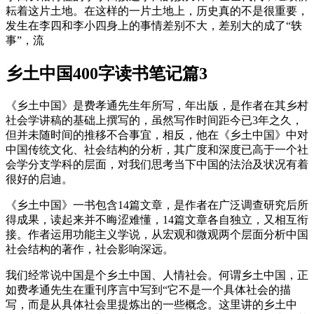
耘着这片土地。在这样的一片土地上，历史真的不是很重要，
发生在李四和李小四身上的事情差别不大，差别大的成了“轶
事”，流
乡土中国400字读书笔记篇3
《乡土中国》是费孝通先生年所写，年出版，是作者在其乡村
社会学讲稿的基础上撰写的，虽然写作时间距今已3年之久，
但并未随时间的推移不合事宜，相反，他在《乡土中国》中对
中国传统文化、社会结构的分析，其广度和深度已高于一个社
会学分支学科的层面，对我们思考当下中国的法治及状况有着
很好的启迪。
《乡土中国》一书包含14篇文章，是作者在广泛调查研究后所
得成果，读起来并不晦涩难懂，14篇文章各自独立，又相互衔
接。作者运用功能主义学说，从宏观和微观两个层面分析中国
社会结构的著作，社会影响深远。
我们经常说中国是个乡土中国、人情社会。何谓乡土中国，正
如费孝通先生在重刊序言中写到“它不是一个具体社会的描
写，而是从具体社会里提炼出的一些概念。这里讲的乡土中