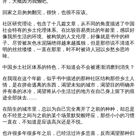
开，大概因为我懒吧。
回家之后匆匆翻完，很快，也很不应该。
社区研究理论，包含了十几篇文章，从不同的角度描述了中国
社会特有的乡土伦理体系。在比较容易类比的年龄里，感叹好
像我所生活的环境、被构筑的人文伦理，好像就是书中的样
子。尽管被灰色水泥隔绝得越来越孤独，但是那些说不清道不
明的丝丝缕缕，一直在那里，时不时被诗人冠以乡愁乡思吟
咏。
中国乡土社区体系的特色，不知道会不会被逐渐消磨到消失？
在我现在这个年龄，似乎书中描述的那种社区结构那些乡土人
情，是在拼命逃离的东西，渴望未知的城市，渴望目的明确井
井有条的冰冷，渴望将从小生活过的地方在自己身上留下的痕
迹全部抹去……
在陌生的城市里，总以为自己完全离开了之前的种种，却总是
在不经意之间与之前的某个场景默契般呼应，那些小小的习惯
一直在，不知道是应该高兴还是不悦。
也许很多年很多年之后，已经活过许多悲喜，反而渴望那种归