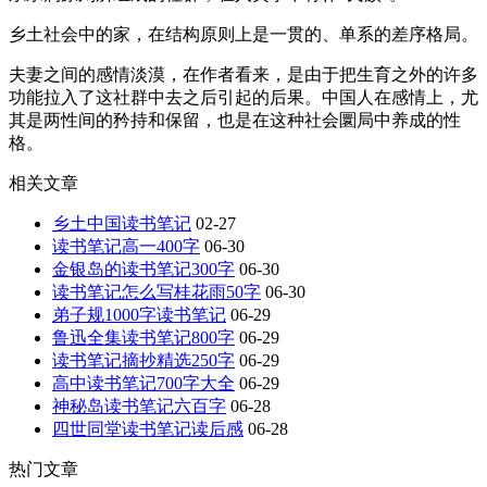
乡土社会中的家，在结构原则上是一贯的、单系的差序格局。
夫妻之间的感情淡漠，在作者看来，是由于把生育之外的许多
功能拉入了这社群中去之后引起的后果。中国人在感情上，尤
其是两性间的矜持和保留，也是在这种社会圜局中养成的性
格。
相关文章
乡土中国读书笔记
02-27
读书笔记高一400字
06-30
金银岛的读书笔记300字
06-30
读书笔记怎么写桂花雨50字
06-30
弟子规1000字读书笔记
06-29
鲁迅全集读书笔记800字
06-29
读书笔记摘抄精选250字
06-29
高中读书笔记700字大全
06-29
神秘岛读书笔记六百字
06-28
四世同堂读书笔记读后感
06-28
热门文章