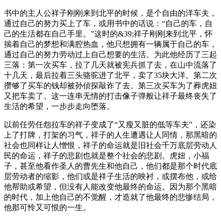
书中的主人公祥子刚刚来到北平的时候，是个自由的洋车夫，
通过自己的努力买上了车，或用书中的话说：“自己的车，自
己的生活都在自己手里。”这时的&39;祥子刚刚来到北平，怀
揣着自己的梦想和满腔热血，他只想拥有一辆属于自己的车，
通过自己的努力劳动过上自己想要的生活。为此他经历了三起
三落：第一次买车，拉了几天就被宪兵抓了去，在山中流落了
十几天，最后拉着三头骆驼进了北平，卖了35块大洋。第二次
攒够了买车的钱却被孙侦探敲诈了去。第三次买车为了葬虎妞
又把车卖了。这一连串无情的打击像子弹般让祥子最终丧失了
生活的希望，一步步走向堕落。
以前任劳任怨拉车的祥子变成了“又瘦又脏的低等车夫”，还染
上了打牌，打架的习气，祥子的人生遭遇让人同情，那黑暗的
社会也同样让人憎恨，祥子的命运就是旧社会千万底层劳动人
民的命运，祥子的悲剧也就是整个社会的悲剧。虎妞，小福
子，甚至他看作圣人的曹先生和他自己，他们都是那个时代底
层劳动者的缩影，他们或是祥子生活的映衬，或摆布他，或给
他帮助或希望，但没有人能改变他最终的命运。因为那个黑暗
的时代，加上他自己的不觉醒，才造就了他最终的悲惨结局，
他那可怜又可恨的一生。