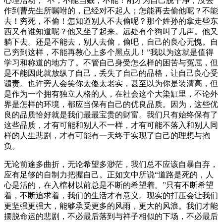
心理活动，“不，不能当贼，不能！刚才为自己脱干净，没去
作到曹先生所嘱咐的，已经对不起人；怎能再去偷他呢？不能
去！穷死，不偷！怎知道别人不去偷呢？那个姓孙的拿走些东
西又有谁知道呢？他又坐了起来。远处有个狗叫了几声。他又
躺下去。还是不能去，别人去偷，偷吧，自己的良心无愧。自
己穷到这样，不能再教心上多个黑点儿！”我以为这就是值得
学习和称道的地方了。不管自己身受怎么样的困苦与冤屈，但
是不能因此就放纵了自己，丢失了自己的品格，让自己良心受
谴责。也许旁人会笑你太傻太老实，甚至以为你是装清高，但
是作为一个拥有独立人格的人，在社会这个大染缸里，不论外
界是怎样的环境，都应当保有自己的优良品质。因为，这些优
良的品质恰好就是我们最最宝贵的财富。我们只有始终保有了
这些品质，才有可能和别人不一样，才有可能不落入和别人同
样的人生悲剧，才有可能有一天终于实现了自己的理想与抱
负。
无论前途多曲折，无论希望多渺茫，我们总不应该自暴自弃，
应有足够的自制力把握自己。正如文中所说“道路是死的，人
心是活的，在入棺材以前总是不断的希望着。”只有不断希望
着，不断追求着，我们的生活才有意义。现实的打压会让我们
更坚强更强大，能够承受更多的风雨，更大的风浪。我们才能
摆脱命运的悲剧，不必最后落到与祥子相似的下场，不必最后