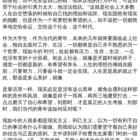
陷害他，而不完全是自己的错；他承认他的行为不对，可是归
罪于社会的引诱力太大，他没法抵抗。”这就是社会上大多数
人在自甘堕落的时候给自己找的理由和说辞。现实固然有现实
的残酷，但是作为一个有梦想有希望的人，却不该把一切都简
单地交给命运，交给这个社会，这个时代。
作为大学生，作为当代的青年，未来的几年就将要面临走上社
会，独自去面对工作、生活，一切都将是自己并不熟悉的另一
个世界。现如今的`时代，处处都有压力，生存，生活，一点
也没有变的十分容易。初走上社会，就像是开篇时候的祥子，
感觉一切都是新的，有希望有奔头，人生的理想仿佛就在眼
前，只要努力，只要奋斗就一定会实现。人生若是真的就止于
此，那该是多么美好，就像
是童话里一样。现实必定是没有这么简单，难免会遇到这样那
样的意外和风浪。就像是祥子一而再，再而三地遭受打击，一
点点磨灭了信心和希望，到那时，才是真正的人生考验，到那
时，我们当代的青年该如何应对呢？
现如今的人很多都是现实主义，利己主义，以为一切有利于自
己的事没有什么不能做。而我却认为我们需要坚守着自己美好
的信念与正直的原则。文中讲到祥子给曹先生家看门时的一段