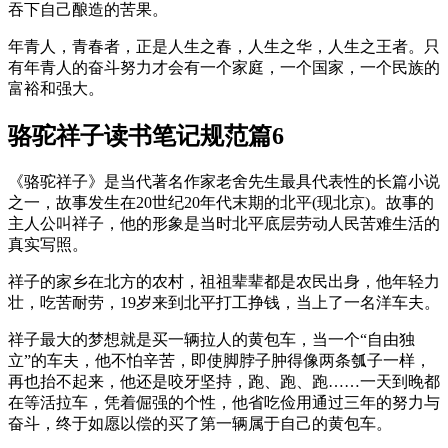
吞下自己酿造的苦果。
年青人，青春者，正是人生之春，人生之华，人生之王者。只
有年青人的奋斗努力才会有一个家庭，一个国家，一个民族的
富裕和强大。
骆驼祥子读书笔记规范篇6
《骆驼祥子》是当代著名作家老舍先生最具代表性的长篇小说
之一，故事发生在20世纪20年代末期的北平(现北京)。故事的
主人公叫祥子，他的形象是当时北平底层劳动人民苦难生活的
真实写照。
祥子的家乡在北方的农村，祖祖辈辈都是农民出身，他年轻力
壮，吃苦耐劳，19岁来到北平打工挣钱，当上了一名洋车夫。
祥子最大的梦想就是买一辆拉人的黄包车，当一个“自由独
立”的车夫，他不怕辛苦，即使脚脖子肿得像两条瓠子一样，
再也抬不起来，他还是咬牙坚持，跑、跑、跑……一天到晚都
在等活拉车，凭着倔强的个性，他省吃俭用通过三年的努力与
奋斗，终于如愿以偿的买了第一辆属于自己的黄包车。