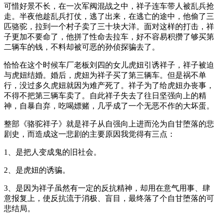
可惜好景不长，在一次军阀混战之中，祥子连车带人被乱兵抢
走。半夜他趁乱兵打仗，逃了出来，在逃亡的途中，他偷了三
匹骆驼，拉到一个村子卖了三十块大洋。面对这样的打击，祥
子更加不要命了，他拼了性命去拉车，好不容易积攒了够买第
二辆车的钱，不料却被可恶的孙侦探骗去了。
恰恰在这个时候车厂老板刘四的女儿虎妞引诱祥子，祥子被迫
与虎妞结婚。婚后，虎妞为祥子买了第三辆车。但是祸不单
行，没过多久虎妞就因为难产死了。祥子为了给虎妞办丧事，
不得不把第三辆车卖了。自此祥子失去了往日坚强向上的精
神，自暴自弃，吃喝嫖赌，几乎成了一个无恶不作的大坏蛋。
整部《骆驼祥子》就是祥子从自强向上进而沦为自甘堕落的悲
剧史，而造成这一悲剧的主要原因我觉得有三点：
1、是把人变成鬼的旧社会。
2、是虎妞的诱骗。
3、是因为祥子虽然有一定的反抗精神，却用在意气用事、肆
意报复上，使反抗流于消极、盲目，最终落了个自甘堕落的可
悲结局。