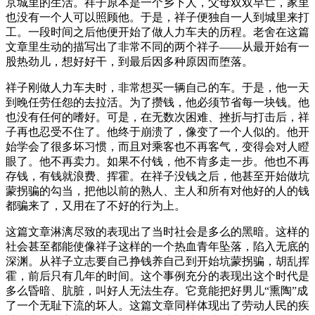
京城里的生活。祥子原本是一个乡下人，父母双双早亡，家里
也没有一个人可以照顾他。于是，祥子便独自一人到城里来打
工。一段时间之后他便开始了做人力车夫的历程。老舍在这篇
文章里生动的描写出了非常不同的两个祥子——从最开始有一
股热劲儿，想好好干，到最后因多种原因而堕落。
祥子刚做人力车夫时，非常想买一辆自己的车。于是，他一天
到晚任劳任怨的去拉活。为了攒钱，他必须节省每一块钱。他
也没有任何的嗜好。可是，在无数次困难、挫折与打击后，祥
子再也忍受不住了。他终于崩溃了，像变了一个人似的。他开
始学会了很多坏习惯，而且对乘客也不再客气，变得会对人瞪
眼了。他不再卖力。如果不付钱，他不肯多走一步。他也不再
存钱，有钱就浪费、挥霍。在祥子没钱之后，他甚至开始做坑
蒙拐骗的勾当，把他以前的熟人、主人和所有对他好的人的钱
都骗来了，又用在了不好的行为上。
这篇文章淋漓尽致的表现出了当时社会是多么的黑暗。这样的
社会甚至都能使像祥子这样的一个热血青年坠落，陷入无底的
深渊。从祥子立志要自己挣钱养自己到开始坑蒙拐骗，胡乱挥
霍，前后只有几年的时间。这个事例充分的表现出这个时代是
多么昏暗、肮脏，叫好人无法生存。它竟能把好男儿“熏陶”成
了一个无耻下流的坏人。这篇文章同样体现出了劳动人民的疾