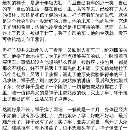
最初的祥子，是属于年轻力壮，而且自己有车的那一类：自己
的车，自己的生活，都在自己手里，高等车夫。已经有了大人
的模样，却还是和孩子似的可爱。祥子有着鲜活的生气，就像
是这个社会里的一股新鲜的力量，他的未来，他的生活，充满
了光明和希望，仿佛他改变命运是指日可待的事。然而，自从
遇上了兵灾，被抓了壮丁，丢了自己的车，他的生活就一发不
可收拾地走向了悲剧。
但祥子却并未就此失去了希望，又回到人和车厂，给刘四爷拉
车。他拼了命地拉车，为了能早点攒够买车的钱，时时想着再
买辆车。事情却没有他想的那么容易，拉散座，拉包月，都是
那么不顺心。好不容易遇上了原先的老主顾，安安稳稳地拉了
几个月包月，又遇上了侦探，诓走了他原先卖骆驼得来的三十
几块钱。祥子受了刘四的女儿虎姑娘的诱骗，最后和虎姑娘成
了亲。仿佛祥子是进了一个陷阱，一切都被虎姑娘握在了手
里。唯一值得高兴的是祥子用虎姑娘的钱，买上了车，终于拉
上了自己的车，生活又有了点奔头。
然而好景不长，祥子病了两场，一躺就是一个月，身体已经大
不如前，没有那么强壮了。虎姑娘怀了孕，好吃不好动，最后
难产死了。祥子没有了家，卖了车，变卖了家当，离开了大杂
院。继续拉车，却不拼命了，也不想着买车了。祥子像变了一