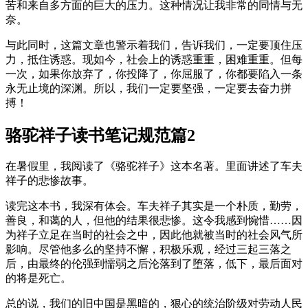
苦和来自多方面的巨大的压力。这种情况让我非常的同情与无
奈。
与此同时，这篇文章也警示着我们，告诉我们，一定要顶住压
力，抵住诱惑。现如今，社会上的诱惑重重，困难重重。但每
一次，如果你放弃了，你投降了，你屈服了，你都要陷入一条
永无止境的深渊。所以，我们一定要坚强，一定要去奋力拼
搏！
骆驼祥子读书笔记规范篇2
在暑假里，我阅读了《骆驼祥子》这本名著。里面讲述了车夫
祥子的悲惨故事。
读完这本书，我深有体会。车夫祥子其实是一个朴质，勤劳，
善良，和蔼的人，但他的结果很悲惨。这令我感到惋惜……因
为祥子立足在当时的社会之中，因此他就被当时的社会风气所
影响。尽管他多么的坚持不懈，积极乐观，经过三起三落之
后，由最终的伦强到懦弱之后沦落到了堕落，低下，最后面对
的将是死亡。
总的说，我们的旧中国是黑暗的，狠心的统治阶级对劳动人民