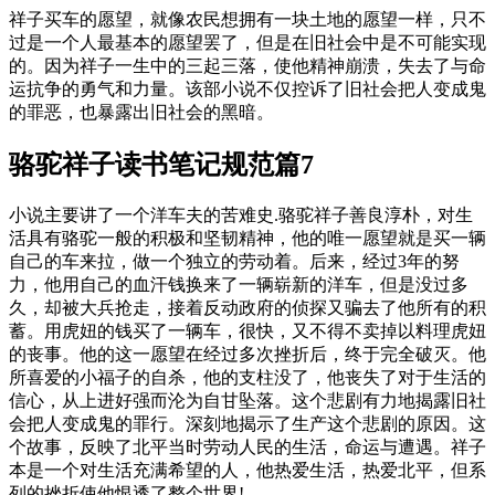
祥子买车的愿望，就像农民想拥有一块土地的愿望一样，只不
过是一个人最基本的愿望罢了，但是在旧社会中是不可能实现
的。因为祥子一生中的三起三落，使他精神崩溃，失去了与命
运抗争的勇气和力量。该部小说不仅控诉了旧社会把人变成鬼
的罪恶，也暴露出旧社会的黑暗。
骆驼祥子读书笔记规范篇7
小说主要讲了一个洋车夫的苦难史.骆驼祥子善良淳朴，对生
活具有骆驼一般的积极和坚韧精神，他的唯一愿望就是买一辆
自己的车来拉，做一个独立的劳动着。后来，经过3年的努
力，他用自己的血汗钱换来了一辆崭新的洋车，但是没过多
久，却被大兵抢走，接着反动政府的侦探又骗去了他所有的积
蓄。用虎妞的钱买了一辆车，很快，又不得不卖掉以料理虎妞
的丧事。他的这一愿望在经过多次挫折后，终于完全破灭。他
所喜爱的小福子的自杀，他的支柱没了，他丧失了对于生活的
信心，从上进好强而沦为自甘坠落。这个悲剧有力地揭露旧社
会把人变成鬼的罪行。深刻地揭示了生产这个悲剧的原因。这
个故事，反映了北平当时劳动人民的生活，命运与遭遇。祥子
本是一个对生活充满希望的人，他热爱生活，热爱北平，但系
列的挫折使他恨透了整个世界!