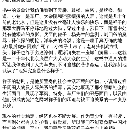
书中的景象让我仿佛看到了天桥、鼓楼、白塔，是牌楼、街
道、小巷，是车厂、大杂院和熙熙攘攘的人群，这就是几十年
前的老北京，但是这儿没有丝毫让人快乐的快乐，而是祥子的
那双大脚马不停蹄地跑过大街，穿过小巷，烈日下，雨雪中处
处有他艰难的身影。兵匪的鞭子，杨先生的盘剥，刘四爷的臭
骂，孙侦探的明抢，洋车夫的冷漠，这是一座千真万确的地
狱!最后虎妞因难产死了，小福子上吊了，老马头倒毙在街
头，祥子也终于穷途潦倒，逐渐消失在一座城门洞里……这就
是一二十年代北京底层广大劳动大众的生活，这书中逼真的描
写让我体会到了人力车夫们不可逾越的悲惨命运，让我深刻地
认识了“地狱究竟是什么样子”。
祥子的悲剧，是他所置身的社会生活环境的产物。小说通过祥
子周围人物及人际关系的描写，真实地展现了那个黑暗社会的
生活面目，展现了军阀、特务、车厂主们的丑恶面目，以及由
他们织成的统治之网对祥子们的压迫与被压迫关系的一种变形
反映。
现在的社会稳定，经济也在不断发展。作为青少年，有书读，
而且到处都有人维护着，鼓励着。所以我们不能辜负新中国对
我们的期望。至少，我们要学习骆驼祥子奋发向上的精神。