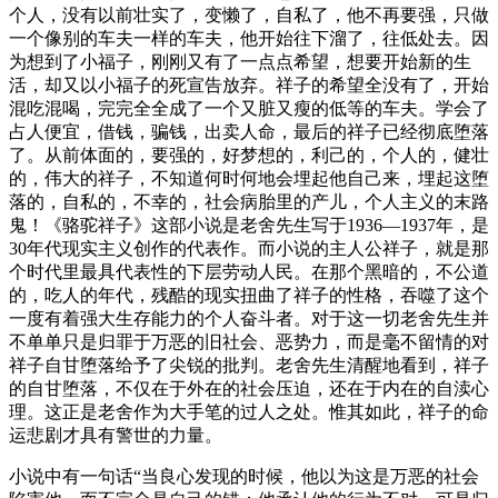
个人，没有以前壮实了，变懒了，自私了，他不再要强，只做
一个像别的车夫一样的车夫，他开始往下溜了，往低处去。因
为想到了小福子，刚刚又有了一点点希望，想要开始新的生
活，却又以小福子的死宣告放弃。祥子的希望全没有了，开始
混吃混喝，完完全全成了一个又脏又瘦的低等的车夫。学会了
占人便宜，借钱，骗钱，出卖人命，最后的祥子已经彻底堕落
了。从前体面的，要强的，好梦想的，利己的，个人的，健壮
的，伟大的祥子，不知道何时何地会埋起他自己来，埋起这堕
落的，自私的，不幸的，社会病胎里的产儿，个人主义的末路
鬼！《骆驼祥子》这部小说是老舍先生写于1936—1937年，是
30年代现实主义创作的代表作。而小说的主人公祥子，就是那
个时代里最具代表性的下层劳动人民。在那个黑暗的，不公道
的，吃人的年代，残酷的现实扭曲了祥子的性格，吞噬了这个
一度有着强大生存能力的个人奋斗者。对于这一切老舍先生并
不单单只是归罪于万恶的旧社会、恶势力，而是毫不留情的对
祥子自甘堕落给予了尖锐的批判。老舍先生清醒地看到，祥子
的自甘堕落，不仅在于外在的社会压迫，还在于内在的自渎心
理。这正是老舍作为大手笔的过人之处。惟其如此，祥子的命
运悲剧才具有警世的力量。
小说中有一句话“当良心发现的时候，他以为这是万恶的社会