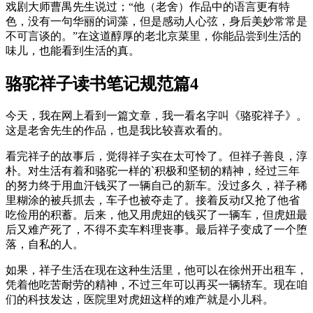
戏剧大师曹禺先生说过；“他（老舍）作品中的语言更有特
色，没有一句华丽的词藻，但是感动人心弦，身后美妙常常是
不可言谈的。”在这道醇厚的老北京菜里，你能品尝到生活的
味儿，也能看到生活的真。
骆驼祥子读书笔记规范篇4
今天，我在网上看到一篇文章，我一看名字叫《骆驼祥子》。
这是老舍先生的作品，也是我比较喜欢看的。
看完祥子的故事后，觉得祥子实在太可怜了。但祥子善良，淳
朴。对生活有着和骆驼一样的`积极和坚韧的精神，经过三年
的努力终于用血汗钱买了一辆自己的新车。没过多久，祥子稀
里糊涂的被兵抓去，车子也被夺走了。接着反动f又抢了他省
吃俭用的积蓄。后来，他又用虎妞的钱买了一辆车，但虎妞最
后又难产死了，不得不卖车料理丧事。最后祥子变成了一个堕
落，自私的人。
如果，祥子生活在现在这种生活里，他可以在徐州开出租车，
凭着他吃苦耐劳的精神，不过三年可以再买一辆轿车。现在咱
们的科技发达，医院里对虎妞这样的难产就是小儿科。