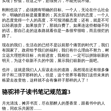
实现了价值，在这之中，必须努力，不能光说不做。
刚刚也说了，必须拥有明确的目标。一个人，无论在什么社会
中，明确的目标是最重要的；其次应该有良好的态度，一个人
的态度觉得一个人的高度，不可报消极态度；还有，就是不可
以轻易放弃，如果放弃了，那就白费了。如果连这些都做不到
的话，那自己走的这条路就看你是一条很窄很暗，而且很烂的
路了。
现在的我们，生活在的已经不是以前那个痛苦的时代了，我们
有国家了。政府给予我们的福利，我们有什么理由不努力，树
立远大理想和目标，向前进攻，我相信，一定可以拼除崭新的
明天，为这个崭新不久的中国，展示我们崭新的一面吧。
也许，这就是我们人人应该走出的道路，虽然现在还有很多像
祥子和二强字那样的人，但是，这个世界等着我们这些未来的
栋梁去改变他，这样就不会有像祥子那样的人了！
骆驼祥子读书笔记规范篇3
月光清浅，摊开书页，尽在那醉人的墨香里，跟着书中的人
物，同欢乐共困苦……