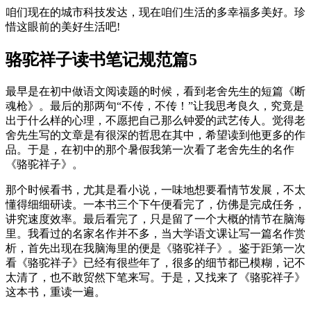
咱们现在的城市科技发达，现在咱们生活的多幸福多美好。珍
惜这眼前的美好生活吧!
骆驼祥子读书笔记规范篇5
最早是在初中做语文阅读题的时候，看到老舍先生的短篇《断
魂枪》。最后的那两句“不传，不传！”让我思考良久，究竟是
出于什么样的心理，不愿把自己那么钟爱的武艺传人。觉得老
舍先生写的文章是有很深的哲思在其中，希望读到他更多的作
品。于是，在初中的那个暑假我第一次看了老舍先生的名作
《骆驼祥子》。
那个时候看书，尤其是看小说，一味地想要看情节发展，不太
懂得细细研读。一本书三个下午便看完了，仿佛是完成任务，
讲究速度效率。最后看完了，只是留了一个大概的情节在脑海
里。我看过的名家名作并不多，当大学语文课让写一篇名作赏
析，首先出现在我脑海里的便是《骆驼祥子》。鉴于距第一次
看《骆驼祥子》已经有很些年了，很多的细节都已模糊，记不
太清了，也不敢贸然下笔来写。于是，又找来了《骆驼祥子》
这本书，重读一遍。