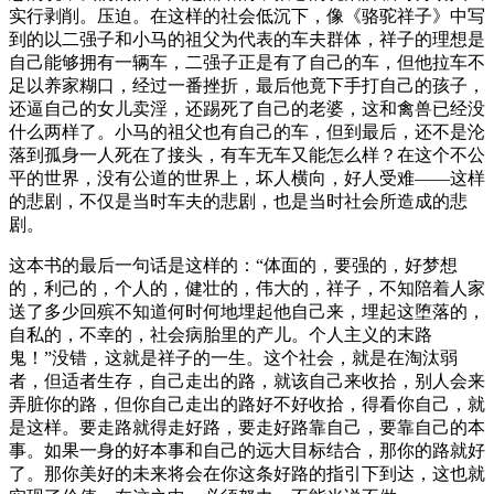
实行剥削。压迫。在这样的社会低沉下，像《骆驼祥子》中写
到的以二强子和小马的祖父为代表的车夫群体，祥子的理想是
自己能够拥有一辆车，二强子正是有了自己的车，但他拉车不
足以养家糊口，经过一番挫折，最后他竟下手打自己的孩子，
还逼自己的女儿卖淫，还踢死了自己的老婆，这和禽兽已经没
什么两样了。小马的祖父也有自己的车，但到最后，还不是沦
落到孤身一人死在了接头，有车无车又能怎么样？在这个不公
平的世界，没有公道的世界上，坏人横向，好人受难——这样
的悲剧，不仅是当时车夫的悲剧，也是当时社会所造成的悲
剧。
这本书的最后一句话是这样的：“体面的，要强的，好梦想
的，利己的，个人的，健壮的，伟大的，祥子，不知陪着人家
送了多少回殡不知道何时何地埋起他自己来，埋起这堕落的，
自私的，不幸的，社会病胎里的产儿。个人主义的末路
鬼！”没错，这就是祥子的一生。这个社会，就是在淘汰弱
者，但适者生存，自己走出的路，就该自己来收拾，别人会来
弄脏你的路，但你自己走出的路好不好收拾，得看你自己，就
是这样。要走路就得走好路，要走好路靠自己，要靠自己的本
事。如果一身的好本事和自己的远大目标结合，那你的路就好
了。那你美好的未来将会在你这条好路的指引下到达，这也就