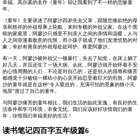
幸福。高尔基的名作《童年》却让我看到了不一样的悲惨童
年。
《童年》主要讲述了阿廖沙四岁失去父亲，跟随悲痛欲绝的母
亲和慈祥的外祖母乘上轮船，来到专横的外祖父家。在这个黑
暗的家庭里，阿廖沙只感受不到亲人之间的亲情和温暖，人与
人之间弥漫着敌意的仇恨，而小孩子就成了他们发泄愤怒的对
象，幸好有善良的外祖母处处呵护、疼爱阿廖沙。
有一天，阿廖沙被外祖父一顿暴打，失去了知觉，在床上躺了
好几天，并且还生了一场大病。从此，阿廖沙就开始怀着不安
的心情周围的人们，不论是对自己的，还是别人的屈辱和痛苦
都感觉十分敏锐一棵幼小的心灵开始忍受着巨大的煎熬。阿廖
沙的童年就是在这种“令人窒息的，充满可怕的景象的狭小天
地里”度过了自己的童年。
与阿廖沙痛苦的童年相比，我们生活的如此安逸，有良好的生
活条件和学习环境，衣食无忧。我们应该好好珍惜我们的童
年，珍惜我们幸福美好的生活！
读书笔记四百字五年级篇6