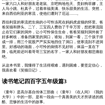
一家六口人和好朋友老老鼠、京吧狗地包天、贵妇狗菲娜，主
人马小跳、杜真子，过着幸福美满、快乐甜美的生活。突然，
来自西伯利亚的寒流，使他们遭到了厄运……。
西伯利亚的寒流把生病的小可怜冻死在妈妈虎皮猫的怀里。爸
爸笑猫和胖头、二丫、三宝四人费劲了千辛万苦，想把寒流阻
止在它们家的洞外，让小可怜保住生命，爸爸笑猫到洞外捡了
好多树枝，准备挡家里的洞口，谁知，到家一看，三个孩子排
成一排，用三个屁股严严实实地挡住了洞口，使寒流刮不进洞
里。好感动的场面，小可怜的病情不见好转，体温一直在下
降，临死前还叫着哥哥三宝的名字，一家人和好朋友都悲痛欲
绝。
从这本书里，我懂得了生活得艰难，遇到困难，要坚定信心，
我喜欢看《笑猫日记》。
读书笔记四百字五年级篇3
《童年》是高尔基自传体三部曲（《童年》《在人间》《我的
大学》）中的一部。是有一段由一个真善美的天才所讲述的残
酷、悲惨的生活中的故事。