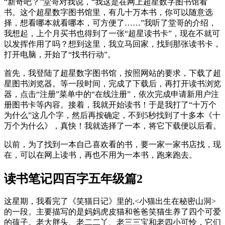
“新奇吧？”堂哥对我说，“我这是在网上超星数字图书馆看
书。这个超星数字图书馆里，有几十万本书，你可以随意选
择，想看哪本就看哪本，可方便了……”我听了堂哥的介绍，
我想起，上个月买书也得到了一张“超星读书卡”，现在不就可
以发挥作用了吗？想到这里，我立马回家，找到那张读书卡，
打开电脑，开始了“找书行动”。
首先，我登陆了超星数字图书馆，按照网站的要求，下载了超
星图书浏览器。等一段时间，完成了下载后，再打开读书浏览
器，点击“注册”菜单中的“在线注册”，依次完成申请新用户注
册图书卡等内容。接着，我就开始读书！于是我打了“十万个
为什么”这几个字，然后再按确定，不到5秒找到了十多本《十
万个为什么》，真快！我就选择了一本，将它下载便以后看。
以前，为了找到一本自己喜欢看的书，要一家一家书店找，现
在，可以在网上读书，再也不用为一本书，跑来跑去。
读书笔记四百字五年级篇2
这星期，我看完了《笑猫日记》里的,<小猫出生在秘密山洞>
的一段。主要描写的是妈妈虎皮猫和爸爸笑猫生养了四个可爱
的孩子。老大胖头、老二二丫、老三三宝和老四小可怜，它们