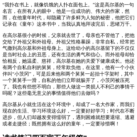
“我扑在书上，就像饥饿的人扑在面包上。”这是高尔基的一句
名言，在所有人的眼中，他是一位成功的、伟大的作家，然
而，在他童年时代，却隐藏了许多鲜为人知的秘密，他把它们
记录在《童年》这本书中，当我认真地拜读完后，思绪万千。
在高尔基很小的时候，父亲就去世了，母亲也不管他了，把他
交给了外祖父和外祖母。外祖父性格暴躁，非常自私，经常把
气撒到高尔基和外祖母身上。这给幼小的高尔基留下的不仅仅
是当时社会上的丑恶，还有生活的勇气和信心。而外祖母却恰
恰相反，她温柔、慈祥，高尔基在她的关爱下健康成长。他还
有两个自私自利的舅舅，经常欺负他，在这里，他有一个小伙
伴叫“小茨冈”，可是后来他和两个舅舅一起抬十字架时，其中
一个舅舅手一滑，自私的他们立即就躲开了，小茨冈被压死
了。我也有些想不明白，那些人做这一类损人不利己的事情干
吗呢？这些毫无意义的事情值得他们去做吗？
高尔基从小就生活在这个环境中，却成了一名大作家，而我们
现在的生活、学习环境这么好，一定要好好学习；时代在不断
进步，但人们却越发变得懦弱了，遇到困难就想要退缩、逃避
或者走捷径；既然拥有这么好的童年，一定要珍惜啊！