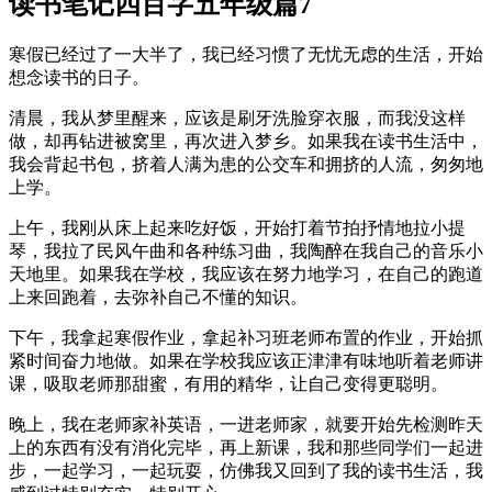
读书笔记四百字五年级篇7
寒假已经过了一大半了，我已经习惯了无忧无虑的生活，开始
想念读书的日子。
清晨，我从梦里醒来，应该是刷牙洗脸穿衣服，而我没这样
做，却再钻进被窝里，再次进入梦乡。如果我在读书生活中，
我会背起书包，挤着人满为患的公交车和拥挤的人流，匆匆地
上学。
上午，我刚从床上起来吃好饭，开始打着节拍抒情地拉小提
琴，我拉了民风午曲和各种练习曲，我陶醉在我自己的音乐小
天地里。如果我在学校，我应该在努力地学习，在自己的跑道
上来回跑着，去弥补自己不懂的知识。
下午，我拿起寒假作业，拿起补习班老师布置的作业，开始抓
紧时间奋力地做。如果在学校我应该正津津有味地听着老师讲
课，吸取老师那甜蜜，有用的精华，让自己变得更聪明。
晚上，我在老师家补英语，一进老师家，就要开始先检测昨天
上的东西有没有消化完毕，再上新课，我和那些同学们一起进
步，一起学习，一起玩耍，仿佛我又回到了我的读书生活，我