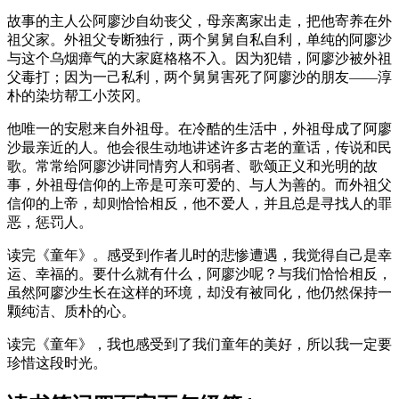
故事的主人公阿廖沙自幼丧父，母亲离家出走，把他寄养在外
祖父家。外祖父专断独行，两个舅舅自私自利，单纯的阿廖沙
与这个乌烟瘴气的大家庭格格不入。因为犯错，阿廖沙被外祖
父毒打；因为一己私利，两个舅舅害死了阿廖沙的朋友——淳
朴的染坊帮工小茨冈。
他唯一的安慰来自外祖母。在冷酷的生活中，外祖母成了阿廖
沙最亲近的人。他会很生动地讲述许多古老的童话，传说和民
歌。常常给阿廖沙讲同情穷人和弱者、歌颂正义和光明的故
事，外祖母信仰的上帝是可亲可爱的、与人为善的。而外祖父
信仰的上帝，却则恰恰相反，他不爱人，并且总是寻找人的罪
恶，惩罚人。
读完《童年》。感受到作者儿时的悲惨遭遇，我觉得自己是幸
运、幸福的。要什么就有什么，阿廖沙呢？与我们恰恰相反，
虽然阿廖沙生长在这样的环境，却没有被同化，他仍然保持一
颗纯洁、质朴的心。
读完《童年》，我也感受到了我们童年的美好，所以我一定要
珍惜这段时光。