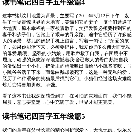
读书笔记四百字五年级篇4
这本书以汶川地震为背景，主要写了20__年5月12日下午，发
生了一场震惊世界的大地震，笑猫和它的妻子、孩子们遭遇了
大地震，原本幸福的一家被震散了，笑猫发誓必须要找到它的
妻子和孩子们，它踏上了艰辛的寻亲路。途中它经历了许多感
人的场景，婴儿的妈妈手机上留言，写着一句话：“亲爱的孩
子，如果你能活下来，必须要记住，我爱你!”多么伟大而无私
的母爱;聪明、坚强的小姑娘，用歌声救了自我，在困境中不
屈服，顽强的意志深深地震撼着我;舍己救人的母白鹅把自我
的蛋钻出一个小孔，把蛋里的蛋液吸出喂给马小跳爷爷吃，马
小跳爷爷活了下来，而母白鹅却饿死了，这是一种无私的爱，
经历了种种艰辛的笑猫最后找到它们。小猫们经过这场灾难磨
炼后变得更加勇敢、坚强。
看了这本书让我深深感受到了，在可怕的灾难面前，我们不能
屈服，意志要坚定，心中充满了爱，世界才能更完美。
读书笔记四百字五年级篇5
我们的童年在父母长辈的精心呵护宠爱下，无忧无虑，快乐又