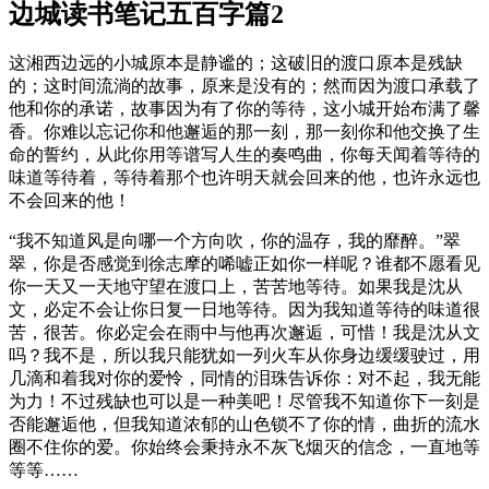
边城读书笔记五百字篇2
这湘西边远的小城原本是静谧的；这破旧的渡口原本是残缺
的；这时间流淌的故事，原来是没有的；然而因为渡口承载了
他和你的承诺，故事因为有了你的等待，这小城开始布满了馨
香。你难以忘记你和他邂逅的那一刻，那一刻你和他交换了生
命的誓约，从此你用等谱写人生的奏鸣曲，你每天闻着等待的
味道等待着，等待着那个也许明天就会回来的他，也许永远也
不会回来的他！
“我不知道风是向哪一个方向吹，你的温存，我的靡醉。”翠
翠，你是否感觉到徐志摩的唏嘘正如你一样呢？谁都不愿看见
你一天又一天地守望在渡口上，苦苦地等待。如果我是沈从
文，必定不会让你日复一日地等待。因为我知道等待的味道很
苦，很苦。你必定会在雨中与他再次邂逅，可惜！我是沈从文
吗？我不是，所以我只能犹如一列火车从你身边缓缓驶过，用
几滴和着我对你的爱怜，同情的泪珠告诉你：对不起，我无能
为力！不过残缺也可以是一种美吧！尽管我不知道你下一刻是
否能邂逅他，但我知道浓郁的山色锁不了你的情，曲折的流水
圈不住你的爱。你始终会秉持永不灰飞烟灭的信念，一直地等
等等……