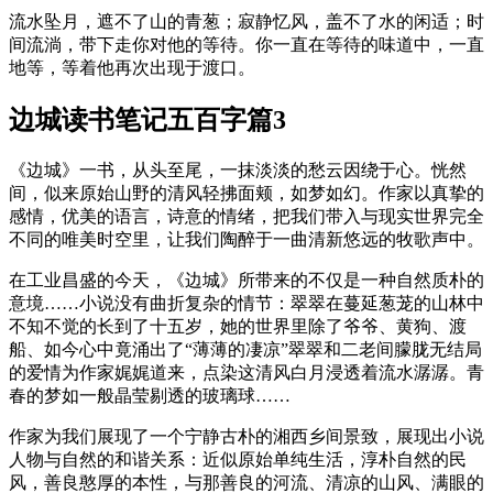
流水坠月，遮不了山的青葱；寂静忆风，盖不了水的闲适；时
间流淌，带下走你对他的等待。你一直在等待的味道中，一直
地等，等着他再次出现于渡口。
边城读书笔记五百字篇3
《边城》一书，从头至尾，一抹淡淡的愁云因绕于心。恍然
间，似来原始山野的清风轻拂面颊，如梦如幻。作家以真挚的
感情，优美的语言，诗意的情绪，把我们带入与现实世界完全
不同的唯美时空里，让我们陶醉于一曲清新悠远的牧歌声中。
在工业昌盛的今天，《边城》所带来的不仅是一种自然质朴的
意境……小说没有曲折复杂的情节：翠翠在蔓延葱茏的山林中
不知不觉的长到了十五岁，她的世界里除了爷爷、黄狗、渡
船、如今心中竟涌出了“薄薄的凄凉”翠翠和二老间朦胧无结局
的爱情为作家娓娓道来，点染这清风白月浸透着流水潺潺。青
春的梦如一般晶莹剔透的玻璃球……
作家为我们展现了一个宁静古朴的湘西乡间景致，展现出小说
人物与自然的和谐关系：近似原始单纯生活，淳朴自然的民
风，善良憨厚的本性，与那善良的河流、清凉的山风、满眼的