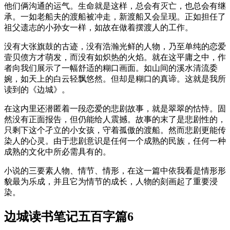
他们俩沟通的运气。生命就是这样，总会有灭亡，也总会有继
承。一如老船夫的渡船被冲走，新渡船又会呈现。正如担任了
祖父遗志的小孙女一样，如故在做着摆渡人的工作。
没有大张旗鼓的古迹，没有浩瀚光鲜的人物，乃至单纯的恋爱
壹贝偾方才萌发，而没有如炽热的火焰。就在这平庸之中，作
者向我们展示了一幅舒适的糊口画面。如山间的溪水清流委
婉，如天上的白云轻飘悠然。但却是糊口的真谛。这就是我所
读到的《边城》。
在这内里还潜匿着一段恋爱的悲剧故事，就是翠翠的怙恃。固
然没有正面报告，但仍能给人震撼。故事的末了是悲剧性的，
只剩下这个孑立的小女孩，守着孤傲的渡船。然而悲剧更能传
染人的心灵。由于悲剧意识是任何一个成熟的民族，任何一种
成熟的文化中所必需具有的。
小说的三要素人物、情节、情形，在这一篇中依我看是情形形
貌最为乐成，并且它为情节的成长，人物的刻画起了重要浸
染。
边城读书笔记五百字篇6