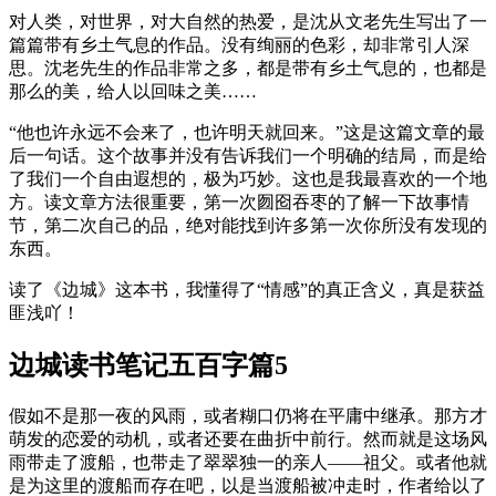
对人类，对世界，对大自然的热爱，是沈从文老先生写出了一
篇篇带有乡土气息的作品。没有绚丽的色彩，却非常引人深
思。沈老先生的作品非常之多，都是带有乡土气息的，也都是
那么的美，给人以回味之美……
“他也许永远不会来了，也许明天就回来。”这是这篇文章的最
后一句话。这个故事并没有告诉我们一个明确的结局，而是给
了我们一个自由遐想的，极为巧妙。这也是我最喜欢的一个地
方。读文章方法很重要，第一次囫囵吞枣的了解一下故事情
节，第二次自己的品，绝对能找到许多第一次你所没有发现的
东西。
读了《边城》这本书，我懂得了“情感”的真正含义，真是获益
匪浅吖！
边城读书笔记五百字篇5
假如不是那一夜的风雨，或者糊口仍将在平庸中继承。那方才
萌发的恋爱的动机，或者还要在曲折中前行。然而就是这场风
雨带走了渡船，也带走了翠翠独一的亲人——祖父。或者他就
是为这里的渡船而存在吧，以是当渡船被冲走时，作者给以了