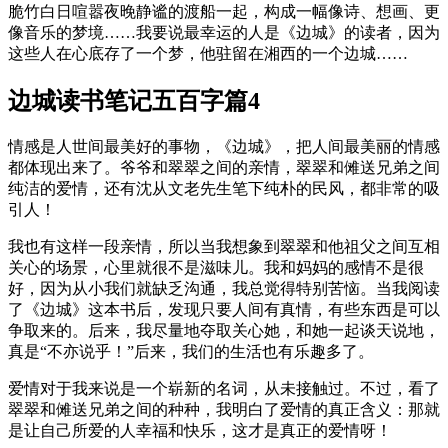
脆竹白日喧嚣夜晚静谧的渡船一起，构成一幅像诗、想画、更
像音乐的梦境……我要说最幸运的人是《边城》的读者，因为
这些人在心底存了一个梦，他驻留在湘西的一个边城……
边城读书笔记五百字篇4
情感是人世间最美好的事物，《边城》，把人间最美丽的情感
都体现出来了。爷爷和翠翠之间的亲情，翠翠和傩送兄弟之间
纯洁的爱情，还有沈从文老先生笔下纯朴的民风，都非常的吸
引人！
我也有这样一段亲情，所以当我想象到翠翠和他祖父之间互相
关心的场景，心里就很不是滋味儿。我和妈妈的感情不是很
好，因为从小我们就缺乏沟通，我总觉得特别苦恼。当我阅读
了《边城》这本书后，发现只要人间有真情，有些东西是可以
争取来的。后来，我尽量地夺取关心她，和她一起谈天说地，
真是“不亦说乎！”后来，我们的生活也有乐趣多了。
爱情对于我来说是一个崭新的名词，从未接触过。不过，看了
翠翠和傩送兄弟之间的种种，我明白了爱情的真正含义：那就
是让自己所爱的人幸福和快乐，这才是真正的爱情呀！