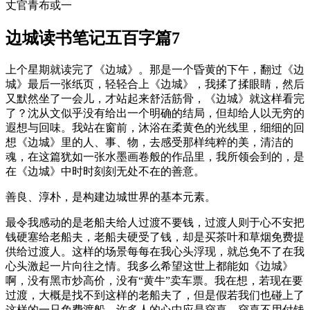
丈官青布或一
边城读书笔记五百字篇7
上个星期就读完了《边城》。那是一个昏黄的下午，翻过《边
城》最后一张纸页，轻轻合上《边城》，我揉了揉眼睛，然后
又默然坐了一会儿，才站起来舒活筋骨，《边城》就这样看完
了？沈从文似乎没有给出一个明确的结局，但却给人以无穷的
遐想与回味。我站在窗前，沐浴在柔黄色的光线里，细细的回
想《边城》里的人、事、物，去感受那样纯粹的美，清洁的
魂，在这篇犹如一张水墨画卷般的作品里，我所领会到的，是
在《边城》中时时刻刻无处不在的善意。
善良、淳朴，是构建边城世界的基本元素。
最令我感动的是老船夫给人过渡不要钱，过渡人则于心不安把
钱硬塞给老船夫，老船夫硬受了钱，却是买茶叶和草烟免费提
供给过渡人。这样的场景每每在我心头浮现，就总免不了在我
心头激起一片向往之情。我多么希望这世上都能如《边城》
啊，没有黑市炒高价，没有“黄牛”卖车票。我在想，若现在要
过渡，大概是找不到这样的老船夫了，但是假若我们也碰上了
这样的一只免费渡船，许多人的心中应是窃喜，窃喜不用付钱