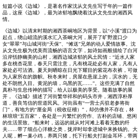
短篇小说《边城》，是著名作家沈从文先生写于年的一篇作
品，这座《边城》，最为浓郁地飘绕着沈从文先生的湘西风
情。
《边城》以清末时期的湘西茶峒地区为背景，以“小溪”渡口为
起点，绕山岨流的溪水汇入茶峒大河，展开了旷野渡口少
女“翠翠”与山城河街“天保”、“傩送”兄弟的动人爱情故事。沈
从文先生极为优美而流畅的语言文字，如诗如画般描绘了白河
沿岸恬静幽美的山村，湘西边城浓郁的风土民情：“近水人家
多在桃杏花里，春天只需注意，凡有桃花处必有人家，凡有人
家处必可沽酒。夏天则晒晾在日光下耀目的紫花布衣裤，可做
为人家所在的旗帜。秋冬来时，房屋在悬崖上的，滨水的，无
处不朗然入目。黄泥的墙，乌黑的瓦……”。这些充满了自然
真朴与生息传神的描写，给人以极美的享受。随着故事的展
开，《边城》描述了河街繁华祥和的码头市井，湘西淳朴厚
道，善良笃信的世道民风。河街虽有“一营士兵驻老参将衙
门”，有地方的“厘金局（税收征稽）”，却仿佛并不存在，林
林琅琅“五百家”，各处是一片繁忙的劳作、古朴的店铺、悠闲
的生活景致。“船来时，远远的就从对河滩上看着无数的纤
夫……带了细点心洋糖之类，拢岸时却拿进城中来换钱的。大
人呢，孵一巢小鸡，养两只猪，托下行船夫打副金耳环，带两