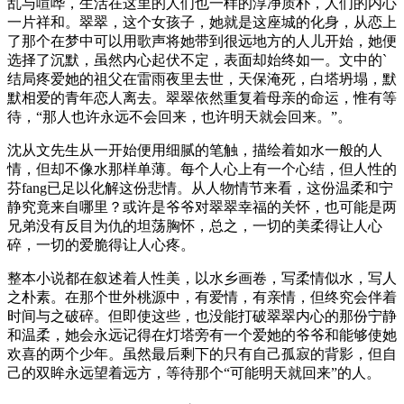
乱与喧哗，生活在这里的人们也一样的淳净质朴，人们的内心
一片祥和。翠翠，这个女孩子，她就是这座城的化身，从恋上
了那个在梦中可以用歌声将她带到很远地方的人儿开始，她便
选择了沉默，虽然内心起伏不定，表面却始终如一。文中的`
结局疼爱她的祖父在雷雨夜里去世，天保淹死，白塔坍塌，默
默相爱的青年恋人离去。翠翠依然重复着母亲的命运，惟有等
待，“那人也许永远不会回来，也许明天就会回来。”。
沈从文先生从一开始便用细腻的笔触，描绘着如水一般的人
情，但却不像水那样单薄。每个人心上有一个心结，但人性的
芬fang已足以化解这份悲情。从人物情节来看，这份温柔和宁
静究竟来自哪里？或许是爷爷对翠翠幸福的关怀，也可能是两
兄弟没有反目为仇的坦荡胸怀，总之，一切的美柔得让人心
碎，一切的爱脆得让人心疼。
整本小说都在叙述着人性美，以水乡画卷，写柔情似水，写人
之朴素。在那个世外桃源中，有爱情，有亲情，但终究会伴着
时间与之破碎。但即使这些，也没能打破翠翠内心的那份宁静
和温柔，她会永远记得在灯塔旁有一个爱她的爷爷和能够使她
欢喜的两个少年。虽然最后剩下的只有自己孤寂的背影，但自
己的双眸永远望着远方，等待那个“可能明天就回来”的人。