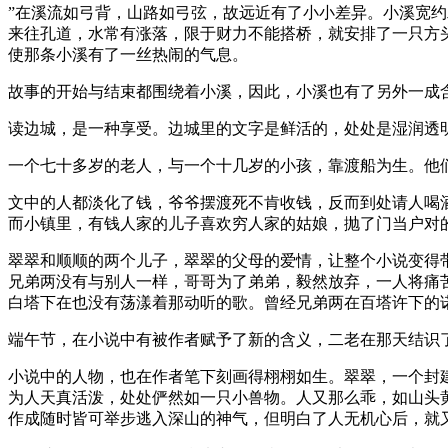
”在溪流如弓背，山路如弓弦，故远近有了小小差异。小溪宽
来往孔道，水常有涨落，限于财力不能搭桥，就安排了一只方头
使那条小溪有了一丝热闹的气息。
故事的开始与结束都围绕着小溪，因此，小溪也有了另外一成
读边城，是一种享受。边城里的文字是鲜活的，处处是湿润透
一个七十多岁的老人，与一个十几岁的小孩，靠渡船为生。他
文中的人都淡化了钱，爷爷摆渡死不肯收钱，反而到处请人喝
而小镇里，有钱人家的儿子喜欢穷人家的姑娘，抛了门当户对
翠翠和顺顺的两个儿子，翠翠的父母的爱情，让整个小说变得
兄弟两没有与别人一样，哥哥为了弟弟，毅然放弃，一人将痛
白塔下在也没有荡漾着那动听的歌。曾经兄弟两在百塔许下的
端午节，在小说中有被作者赋予了新的含义，二老在那天结识
小说中的人物，也在作者笔下刻画得栩栩如生。翠翠，一个封
为人天真活泼，处处俨然如一只小兽物。人又那么乖，如山头
作成随时皆可举步逃入深山的神气，但明白了人无机心后，就