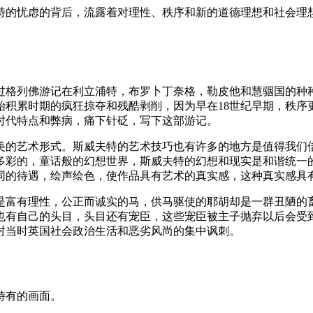
特的忧虑的背后，流露着对理性、秩序和新的道德理想和社会理
过格列佛游记在利立浦特，布罗卜丁奈格，勒皮他和慧骃国的种种
始积累时期的疯狂掠夺和残酷剥削，因为早在18世纪早期，秩序
时代特点和弊病，痛下针砭，写下这部游记。
美的艺术形式。斯威夫特的艺术技巧也有许多的地方是值得我们
多彩的，童话般的幻想世界，斯威夫特的幻想和现实是和谐统一
同的待遇，绘声绘色，使作品具有艺术的真实感，这种真实感具
是富有理性，公正而诚实的马，供马驱使的耶胡却是一群丑陋的
也有自己的头目，头目还有宠臣，这些宠臣被主子抛弃以后会受
对当时英国社会政治生活和恶劣风尚的集中讽刺。
特有的画面。