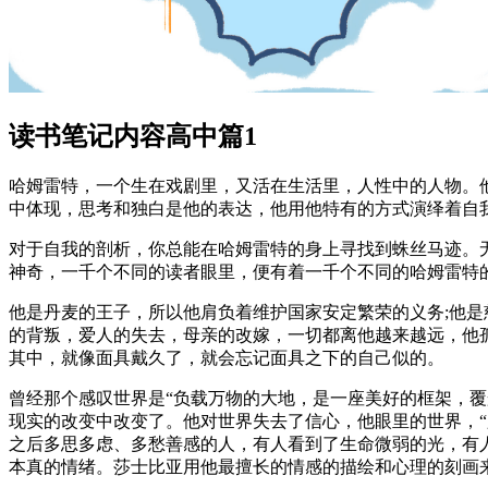
读书笔记内容高中篇1
哈姆雷特，一个生在戏剧里，又活在生活里，人性中的人物。
中体现，思考和独白是他的表达，他用他特有的方式演绎着自
对于自我的剖析，你总能在哈姆雷特的身上寻找到蛛丝马迹。
神奇，一千个不同的读者眼里，便有着一千个不同的哈姆雷特
他是丹麦的王子，所以他肩负着维护国家安定繁荣的义务;他
的背叛，爱人的失去，母亲的改嫁，一切都离他越来越远，他
其中，就像面具戴久了，就会忘记面具之下的自己似的。
曾经那个感叹世界是“负载万物的大地，是一座美好的框架，覆
现实的改变中改变了。他对世界失去了信心，他眼里的世界，
之后多思多虑、多愁善感的人，有人看到了生命微弱的光，有
本真的情绪。莎士比亚用他最擅长的情感的描绘和心理的刻画