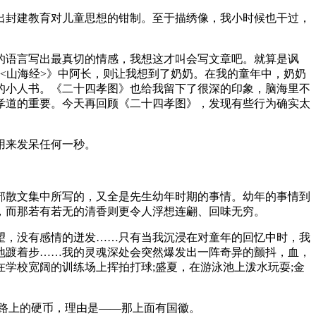
出封建教育对儿童思想的钳制。至于描绣像，我小时候也干过，
的语言写出最真切的情感，我想这才叫会写文章吧。就算是讽
与<山海经>》中阿长，则让我想到了奶奶。在我的童年中，奶奶
的小人书。《二十四孝图》也给我留下了很深的印象，脑海里不
孝道的重要。今天再回顾《二十四孝图》，发现有些行为确实太
用来发呆任何一秒。
部散文集中所写的，又全是先生幼年时期的事情。幼年的事情到
，而那若有若无的清香则更令人浮想连翩、回味无穷。
望，没有感情的迸发……只有当我沉浸在对童年的回忆中时，我
地踱着步……我的灵魂深处会突然爆发出一阵奇异的颤抖，血，
学校宽阔的训练场上挥拍打球;盛夏，在游泳池上泼水玩耍;金
路上的硬币，理由是——那上面有国徽。