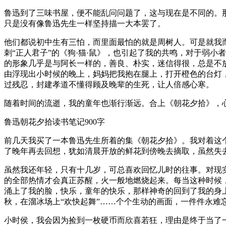
鲁迅到了三味书屋，便不能乱问问题了，这与现在是不同的。
只是没有像鲁迅先生一样坚持描一大本罢了。
他们都说初中生有三怕，而里面最怕的就是周树人。可是就我
刺“正人君子”的《狗·猫·鼠》，也引起了我的共鸣，对于弱
的形象几乎是与阿长一样的，善良、朴实，迷信得很，总是不
由浮现出小时候的晚上，妈妈把我抱在腿上，打开橙色的台灯
过残忍，封建孝道不懂得顾及晚辈的生死，让人倍感心寒。
随着时间的流逝，我的童年也渐行渐远。合上《朝花夕拾》，
鲁迅朝花夕拾读书笔记900字
前几天我买了一本鲁迅先生所着的集《朝花夕拾》。我对着这
了晚年再去回想，犹如清晨开放的鲜花到傍晚去摘取，虽然失
虽然我还年轻，只有十几岁，可总喜欢回忆儿时的往事。对现
的全部热情才会真正苏醒，火一般地燃烧起来。每当这种时候
涌上了我的脸，快乐，童年的快乐，那样神奇的回到了我的身上
秋，在溜冰场上“欢快起舞”……个个生动的画面，一件件永难
小时侯，我会因为捡到一枚硬币而欣喜若狂，理由是终于当了