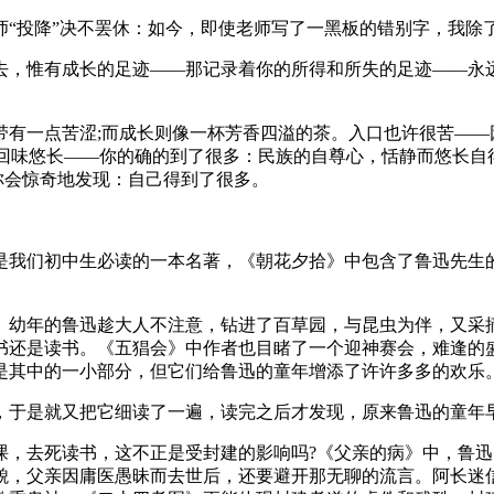
师“投降”决不罢休：如今，即使老师写了一黑板的错别字，我除
逝去，惟有成长的足迹——那记录着你的所得和所失的足迹——永
有一点苦涩;而成长则像一杯芳香四溢的茶。入口也许很苦——
、回味悠长——你的确的到了很多：民族的自尊心，恬静而悠长自
，你会惊奇地发现：自己得到了很多。
是我们初中生必读的一本名著，《朝花夕拾》中包含了鲁迅先生
。幼年的鲁迅趁大人不注意，钻进了百草园，与昆虫为伴，又采
书还是读书。《五猖会》中作者也目睹了一个迎神赛会，难逢的
是其中的一小部分，但它们给鲁迅的童年增添了许许多多的欢乐
，于是就又把它细读了一遍，读完之后才发现，原来鲁迅的童年
，去死读书，这不正是受封建的影响吗?《父亲的病》中，鲁迅
貌，父亲因庸医愚昧而去世后，还要避开那无聊的流言。阿长迷