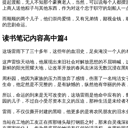
提起渡船，无人不知那个豪爽老人，当然，可以说每个人都摆
上商人送他粽子与其他东西，作为对这个忠于职守的划船人一
而顺顺的两个儿子，他们崇尚爱情，又有兄弟情，鄙视金钱，
的悲剧命运。
读书笔记内容高中篇4
这场雷雨下了三十多年，这些年的血泪史，足矣淹没一个人的
这声雷惊天动地，他展现出来旧社会对解放思想的不屈呐喊，
新鲜的阳光照耀大地，让改革开放的春风去沐浴无数沉浸在黑
周朴园，他因为家族的压力而放弃了感情，伤害了一名纯洁女
生命，他定然是不完整的，是有缺憾的，纵然他有华丽的外表
所以，命运的到来是无可改变的，这场雷雨是他命中应有的，
园的儿子，不过自小受尽资本主义的压迫，那种生活是未经者
雷雨，不仅仅撕开封建的黑暗，他更多的是将农民朋友的泪水
当站在工地的工友正在挥那锤头敲打钢筋之时，那来自灵魂深