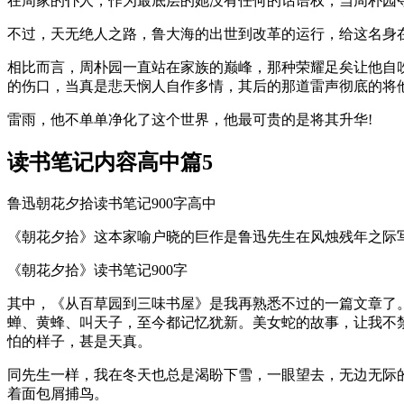
在周家的仆人，作为最底层的她没有任何的话语权，当周朴园
不过，天无绝人之路，鲁大海的出世到改革的运行，给这名身
相比而言，周朴园一直站在家族的巅峰，那种荣耀足矣让他自
的伤口，当真是悲天悯人自作多情，其后的那道雷声彻底的将
雷雨，他不单单净化了这个世界，他最可贵的是将其升华!
读书笔记内容高中篇5
鲁迅朝花夕拾读书笔记900字高中
《朝花夕拾》这本家喻户晓的巨作是鲁迅先生在风烛残年之际写
《朝花夕拾》读书笔记900字
其中，《从百草园到三味书屋》是我再熟悉不过的一篇文章了
蝉、黄蜂、叫天子，至今都记忆犹新。美女蛇的故事，让我不
怕的样子，甚是天真。
同先生一样，我在冬天也总是渴盼下雪，一眼望去，无边无际
着面包屑捕鸟。