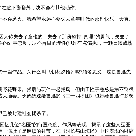
了在底下翻翻外，决不会有其他动作。
远不会磨灭。我希望永远不要失去童年时代的那种快乐、天真、
因为你失去了童稚的，失去了那份坚持“真理”的勇气，失去了
得的处事态度，决不盲目的理性(也许有点偏执)，一颗日臻成熟
的十篇作品。为什么叫《朝花夕拾》呢?顾名思义，这是鲁迅先
摘野花野果。然后与玩伴一起捕鸟，但由于性子急总是捕不到很
盛大庙会。长妈妈送给鲁迅的《二十四孝图》也带给鲁迅许多欢
。
早已被封建社会扼杀了。
回忆几位“名医”的行医态度、作风等表现，揭示了这些人巫医
信，满肚子是麻烦的礼节，在《阿长与山海经》中也表现的淋漓