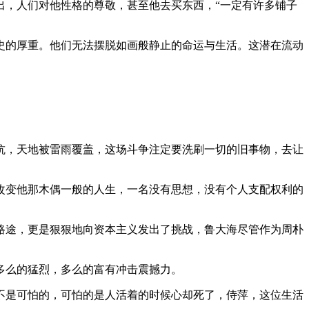
出，人们对他性格的尊敬，甚至他去买东西，“一定有许多铺子
史的厚重。他们无法摆脱如画般静止的命运与生活。这潜在流动
抗，天地被雷雨覆盖，这场斗争注定要洗刷一切的旧事物，去让
改变他那木偶一般的人生，一名没有思想，没有个人支配权利的
路途，更是狠狠地向资本主义发出了挑战，鲁大海尽管作为周朴
多么的猛烈，多么的富有冲击震撼力。
不是可怕的，可怕的是人活着的时候心却死了，侍萍，这位生活