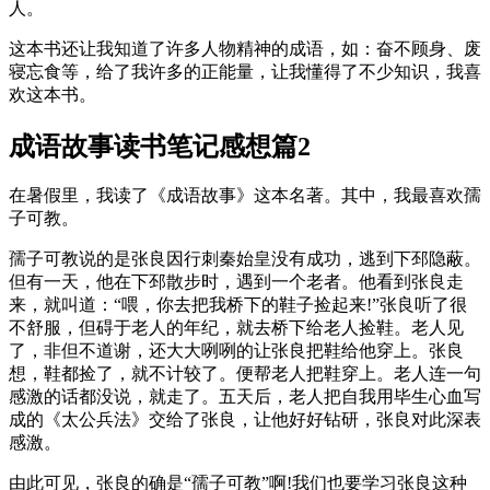
人。
这本书还让我知道了许多人物精神的成语，如：奋不顾身、废
寝忘食等，给了我许多的正能量，让我懂得了不少知识，我喜
欢这本书。
成语故事读书笔记感想篇2
在暑假里，我读了《成语故事》这本名著。其中，我最喜欢孺
子可教。
孺子可教说的是张良因行刺秦始皇没有成功，逃到下邳隐蔽。
但有一天，他在下邳散步时，遇到一个老者。他看到张良走
来，就叫道：“喂，你去把我桥下的鞋子捡起来!”张良听了很
不舒服，但碍于老人的年纪，就去桥下给老人捡鞋。老人见
了，非但不道谢，还大大咧咧的让张良把鞋给他穿上。张良
想，鞋都捡了，就不计较了。便帮老人把鞋穿上。老人连一句
感激的话都没说，就走了。五天后，老人把自我用毕生心血写
成的《太公兵法》交给了张良，让他好好钻研，张良对此深表
感激。
由此可见，张良的确是“孺子可教”啊!我们也要学习张良这种