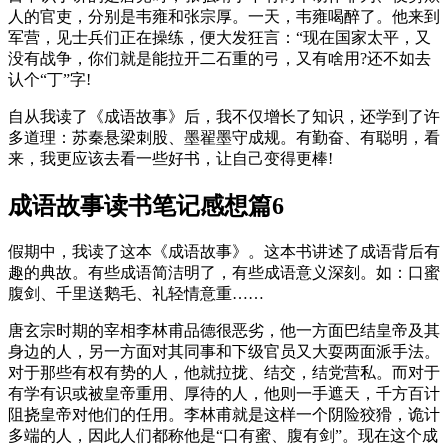
人的官吏，分别是韦雍和张宗厚。一天，韦雍喝醉了。他来到
军营，见士兵们正在操练，便大发狂言：“现在国家太平，又
没有战争，你们就是能拉开二石重的弓，又有啥用?还不如去
认个“丁”字!
自从我读了《成语故事》后，我不仅增长了知识，还学到了许
多道理：苏秦悬梁刺股、墨翟墨守成规。有勤奋、有聪明，看
来，我更应该去看一些好书，让自己变得更棒!
成语故事读书笔记感想篇6
假期中，我读了这本《成语故事》。这本书讲述了成语背后有
趣的典故。有些成语简洁明了，有些成语意义深刻。如：口蜜
腹剑、千里送鹅毛、礼轻情意重……
唐玄宗时期的宰相李林甫品德很恶劣，他一方面巴结皇帝及其
身边的人，另一方面对其同事和下级官员又大耍两面派手法。
对于那些有权有势的人，他就拉拢、结交，结党营私。而对于
有学有识或被皇帝重用、厚待的人，他则一手遮天，千方百计
阻挠皇帝对他们的任用。李林甫就是这样一个阴险狡猾，诡计
多端的人，因此人们都称他是“口有蜜、腹有剑”。现在这个成