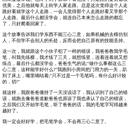
优美，之后他就每天上街学人家走路。总是这次觉得这个人走
路好看就学这个人走路，一会儿觉得那个人走路好看又学那个
人走路。最后什么都没学会，就连自己本来怎么走路的都忘
了，只好爬着回家了。
这个故事告诉我们学东西不能三心二意，如果机械的去模仿别
人，不但学不会别人的长处，反而会把自己原有的技能丢掉。
这一次，我就跟这个小伙子犯了一样的错误，我爸爸教我学毛
笔，叫我先练横，我才练了三天，就想练竖，连着连着就又想
练点，最后什么都没学会，爸爸生气的说;“做什么事都这么三
心二意，这样能学好什么?”我跑到小房间把门用力的一关，趴
到了床上，嘴里嘀咕着;“只不过是一个毛笔吗，有什么好计较
的，切!”
就这样，我跟爸爸僵持了一天没说话了，我认识到了自己的错
误，就跑去像爸爸道歉爸爸也原谅了我也承认了自己的错误，
之后我们又开始学毛笔，听了爸爸的话，我的毛笔字写得越来
越好了。
我一定会好好学，把毛笔学会，不会再三心二意了。