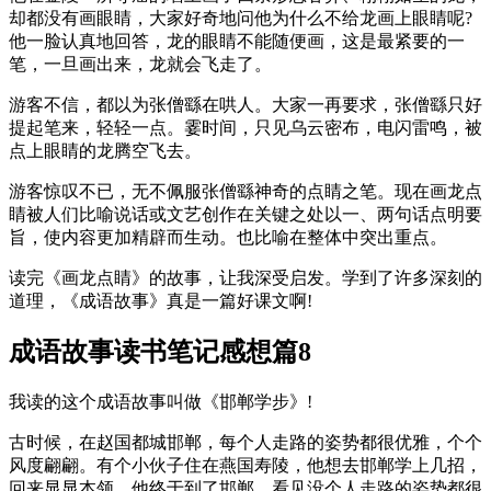
却都没有画眼睛，大家好奇地问他为什么不给龙画上眼睛呢?
他一脸认真地回答，龙的眼睛不能随便画，这是最紧要的一
笔，一旦画出来，龙就会飞走了。
游客不信，都以为张僧繇在哄人。大家一再要求，张僧繇只好
提起笔来，轻轻一点。霎时间，只见乌云密布，电闪雷鸣，被
点上眼睛的龙腾空飞去。
游客惊叹不已，无不佩服张僧繇神奇的点睛之笔。现在画龙点
睛被人们比喻说话或文艺创作在关键之处以一、两句话点明要
旨，使内容更加精辟而生动。也比喻在整体中突出重点。
读完《画龙点睛》的故事，让我深受启发。学到了许多深刻的
道理，《成语故事》真是一篇好课文啊!
成语故事读书笔记感想篇8
我读的这个成语故事叫做《邯郸学步》!
古时候，在赵国都城邯郸，每个人走路的姿势都很优雅，个个
风度翩翩。有个小伙子住在燕国寿陵，他想去邯郸学上几招，
回来显显本领。他终于到了邯郸，看见没个人走路的姿势都很