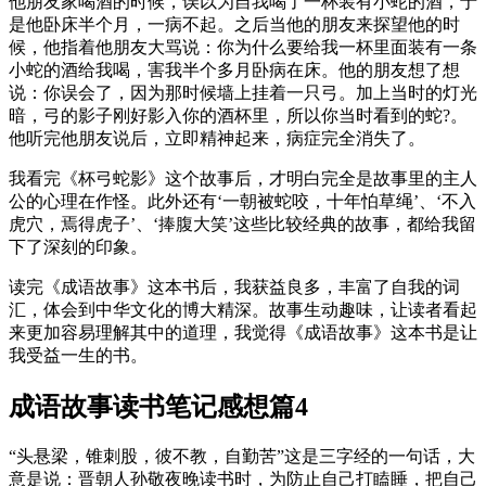
他朋友家喝酒的时候，误以为自我喝了一杯装有小蛇的酒，于
是他卧床半个月，一病不起。之后当他的朋友来探望他的时
候，他指着他朋友大骂说：你为什么要给我一杯里面装有一条
小蛇的酒给我喝，害我半个多月卧病在床。他的朋友想了想
说：你误会了，因为那时候墙上挂着一只弓。加上当时的灯光
暗，弓的影子刚好影入你的酒杯里，所以你当时看到的蛇?。
他听完他朋友说后，立即精神起来，病症完全消失了。
我看完《杯弓蛇影》这个故事后，才明白完全是故事里的主人
公的心理在作怪。此外还有‘一朝被蛇咬，十年怕草绳’、‘不入
虎穴，焉得虎子’、‘捧腹大笑’这些比较经典的故事，都给我留
下了深刻的印象。
读完《成语故事》这本书后，我获益良多，丰富了自我的词
汇，体会到中华文化的博大精深。故事生动趣味，让读者看起
来更加容易理解其中的道理，我觉得《成语故事》这本书是让
我受益一生的书。
成语故事读书笔记感想篇4
“头悬梁，锥刺股，彼不教，自勤苦”这是三字经的一句话，大
意是说：晋朝人孙敬夜晚读书时，为防止自己打瞌睡，把自己