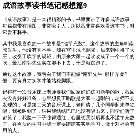
成语故事读书笔记感想篇9
《成语故事》是一本很精彩的书，书里面讲了许多成语故事，
每篇都带有插图，非常吸引人，所以我非常喜欢看这本书，对
它爱不释手。
其中我最喜欢的一个故事是“滥竽充数”。这个故事的主角叫南
郭先生，他没有真本事，却在宫里混吃混喝，后来朝中换了大
王，改变了吹竽的规矩，由原来大家一起吹改成了一个一个的
吹，最后南郭先生实在混不下去，于是就逃跑了。
通过这个故事，我明白了我们不能像“南郭先生”那样弄虚作
假，要有真才实学才能站稳脚跟。
记得有一次音乐课上老师要我们回家好好练习新学的歌，我回
去没有好好准备，心里想反正唱歌是大家一起唱的，老师不会
发现的，可是第二天的音乐课上，老师请了几个同学起来单独
唱，我被叫到了，结果我结结巴巴地没有唱出来，同学们听了
都笑了，我脸一下子涨得通红，心里想我以后再也不滥竽充数
了。在今后的学习中我一定要踏踏实实地学习，做个对社会有
用的人。