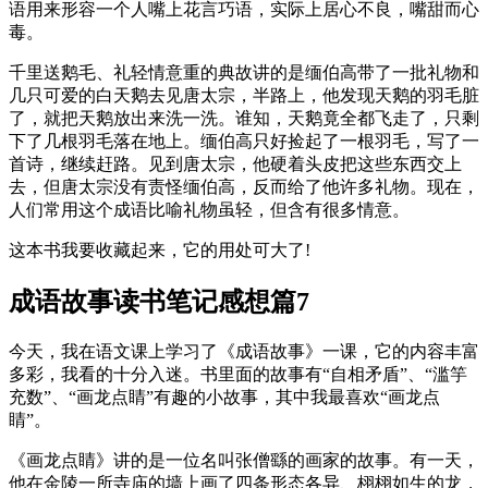
语用来形容一个人嘴上花言巧语，实际上居心不良，嘴甜而心
毒。
千里送鹅毛、礼轻情意重的典故讲的是缅伯高带了一批礼物和
几只可爱的白天鹅去见唐太宗，半路上，他发现天鹅的羽毛脏
了，就把天鹅放出来洗一洗。谁知，天鹅竟全都飞走了，只剩
下了几根羽毛落在地上。缅伯高只好捡起了一根羽毛，写了一
首诗，继续赶路。见到唐太宗，他硬着头皮把这些东西交上
去，但唐太宗没有责怪缅伯高，反而给了他许多礼物。现在，
人们常用这个成语比喻礼物虽轻，但含有很多情意。
这本书我要收藏起来，它的用处可大了!
成语故事读书笔记感想篇7
今天，我在语文课上学习了《成语故事》一课，它的内容丰富
多彩，我看的十分入迷。书里面的故事有“自相矛盾”、“滥竽
充数”、“画龙点睛”有趣的小故事，其中我最喜欢“画龙点
睛”。
《画龙点睛》讲的是一位名叫张僧繇的画家的故事。有一天，
他在金陵一所寺庙的墙上画了四条形态各异、栩栩如生的龙，