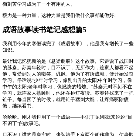
衡刻苦学习成为了一个有用的人。
毅力是一种力量，这种力量是我们做什么事都能做好!
成语故事读书笔记感想篇5
我利用今年的寒假读完了《成语故事》，他是我有增长了一些
知识。
最让我记忆犹新的是《悬梁刺股》这个故事。它诉说了战国时
的苏秦。苏秦年轻时，目不识丁，无所作为，连家人都看不起
他，常受到别人的嘲笑、讥讽。他为了有所成就，便开始发奋
学习。俗话说“少年时学习，像刚出升的太阳;中年时学习，像
中午的太阳;老年时学习，像燃烧的蜡烛。”苏秦无时不刻不在
学习，就连家人熟睡时，他还在挑灯夜读。苏秦还找来了一把
锥子。每当困了的时候，就用锥子猛刺大腿，让疼痛驱除疲
倦，继续看书。
哈哈哈。刚才我也用了一个成语——不识丁呢!那就来说说“目
不识丁”的故事吧。
目不识丁讲的是唐宪时，张弘靖手下有两个胡作非为、仗势欺