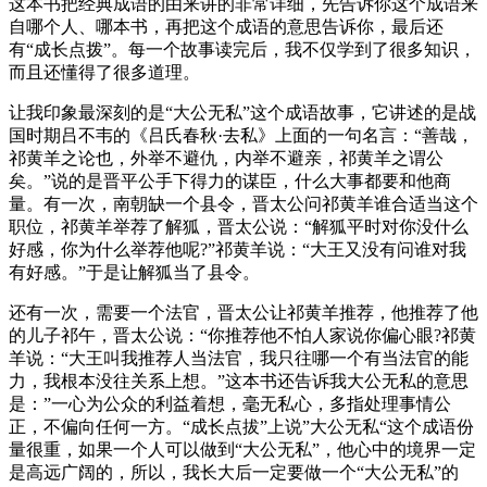
这本书把经典成语的由来讲的非常详细，先告诉你这个成语来
自哪个人、哪本书，再把这个成语的意思告诉你，最后还
有“成长点拨”。每一个故事读完后，我不仅学到了很多知识，
而且还懂得了很多道理。
让我印象最深刻的是“大公无私”这个成语故事，它讲述的是战
国时期吕不韦的《吕氏春秋·去私》上面的一句名言：“善哉，
祁黄羊之论也，外举不避仇，内举不避亲，祁黄羊之谓公
矣。”说的是晋平公手下得力的谋臣，什么大事都要和他商
量。有一次，南朝缺一个县令，晋太公问祁黄羊谁合适当这个
职位，祁黄羊举荐了解狐，晋太公说：“解狐平时对你没什么
好感，你为什么举荐他呢?”祁黄羊说：“大王又没有问谁对我
有好感。”于是让解狐当了县令。
还有一次，需要一个法官，晋太公让祁黄羊推荐，他推荐了他
的儿子祁午，晋太公说：“你推荐他不怕人家说你偏心眼?祁黄
羊说：“大王叫我推荐人当法官，我只往哪一个有当法官的能
力，我根本没往关系上想。”这本书还告诉我大公无私的意思
是：”一心为公众的利益着想，毫无私心，多指处理事情公
正，不偏向任何一方。“成长点拔”上说”大公无私“这个成语份
量很重，如果一个人可以做到“大公无私”，他心中的境界一定
是高远广阔的，所以，我长大后一定要做一个“大公无私”的