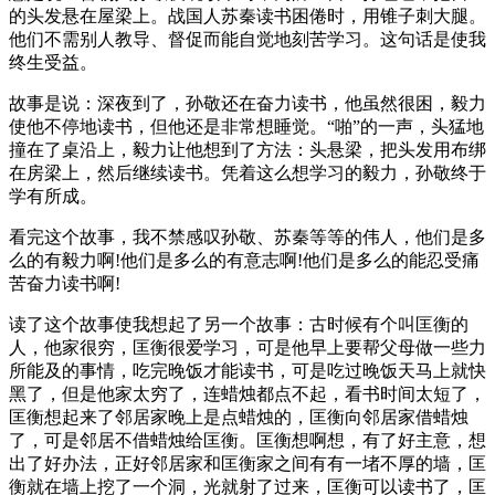
的头发悬在屋梁上。战国人苏秦读书困倦时，用锥子刺大腿。
他们不需别人教导、督促而能自觉地刻苦学习。这句话是使我
终生受益。
故事是说：深夜到了，孙敬还在奋力读书，他虽然很困，毅力
使他不停地读书，但他还是非常想睡觉。“啪”的一声，头猛地
撞在了桌沿上，毅力让他想到了方法：头悬梁，把头发用布绑
在房梁上，然后继续读书。凭着这么想学习的毅力，孙敬终于
学有所成。
看完这个故事，我不禁感叹孙敬、苏秦等等的伟人，他们是多
么的有毅力啊!他们是多么的有意志啊!他们是多么的能忍受痛
苦奋力读书啊!
读了这个故事使我想起了另一个故事：古时候有个叫匡衡的
人，他家很穷，匡衡很爱学习，可是他早上要帮父母做一些力
所能及的事情，吃完晚饭才能读书，可是吃过晚饭天马上就快
黑了，但是他家太穷了，连蜡烛都点不起，看书时间太短了，
匡衡想起来了邻居家晚上是点蜡烛的，匡衡向邻居家借蜡烛
了，可是邻居不借蜡烛给匡衡。匡衡想啊想，有了好主意，想
出了好办法，正好邻居家和匡衡家之间有有一堵不厚的墙，匡
衡就在墙上挖了一个洞，光就射了过来，匡衡可以读书了，匡