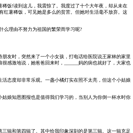
薯稀饭!读到这儿，我震惊了。我度过了十个大年夜，却从未在
仅有红薯稀饭，可见她是多么的贫苦。但她对生活毫不放弃。这
什么理由不努力为祖国的繁荣而学习呢?
待朋友时，突然来了一个小女孩，打电话给医院说王家林的家里
感激地说，她爸爸回来时，______妈的病也就好了，大家也
生活态度却非常乐观。一盏小橘灯实在照不太亮，但这个小姑娘
小姑娘知恩图报也是值得我们学习的，当别人为你倒一杯水时你
第三辑和第四辑了。其中给我印象深刻的是第三辑。这一辑充足