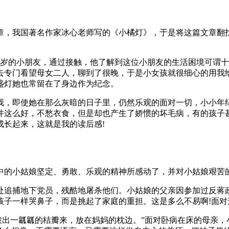
章，我国著名作家冰心老师写的《小橘灯》，于是将这篇文章翻
岁的小朋友，通过接触，他了解到这位小朋友的生活困境可谓
去专门看望母女二人，聊到了很晚，于是小女孩就很细心的用我
盏灯她也常留在了身边作为纪念。
我，即使她在那么灰暗的日子里，仍然乐观的面对一切，小小年
件这么好，不愁衣食，但是却也产生了娇惯的坏毛病，有的孩子
成长起来，这就是我的读后感!
中的小姑娘坚定、勇敢、乐观的精神所感动了，并对小姑娘艰苦
处追捕地下党员，残酷地屠杀他们。小姑娘的父亲因参加过反蒋
孩子一样哭鼻子，而是挑起了家庭的重担。这是多么不易啊!面
拨出一瓤瓤的桔瓣来，放在妈妈的枕边。”面对卧病在床的母亲