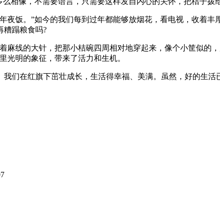
多么相像，不需要语言，只需要这样发自内心的关怀，把桔子拨
的年夜饭。”如今的我们每到过年都能够放烟花，看电视，收着丰
再糟蹋粮食吗?
穿着麻线的大针，把那小桔碗四周相对地穿起来，像个小筐似的
会里光明的象征，带来了活力和生机。
。我们在红旗下茁壮成长，生活得幸福、美满。虽然，好的生活
07