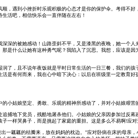
风顺，遇到小挫折时乐观积极的心态才是你的保护伞。考得不好
待生活吧，相信快乐会一直伴随在左右！
我深深的被她感动！山路歪斜不平，又是漆黑的夜晚，她一个人
。那是什么让她有这种勇气呢？我陷入了沉思。我想，应该是因
湿润了，且不说年夜饭就是平时日常生活的一日三餐，我们的孩
生活是有何而来，我在心中暗下决心：以后在班级里一定教育好
中的小姑娘坚定、勇敢、乐观的精神所感动了，并对小姑娘艰苦
处追捕地下党员，残酷地屠杀他们。小姑娘的父亲因参加过反蒋
孩子一样哭鼻子，而是挑起了家庭的重担。这是多么不易啊!应
拨出一瓤瓤的桔瓣来，放在妈妈的枕边。”应对卧病在床的母亲