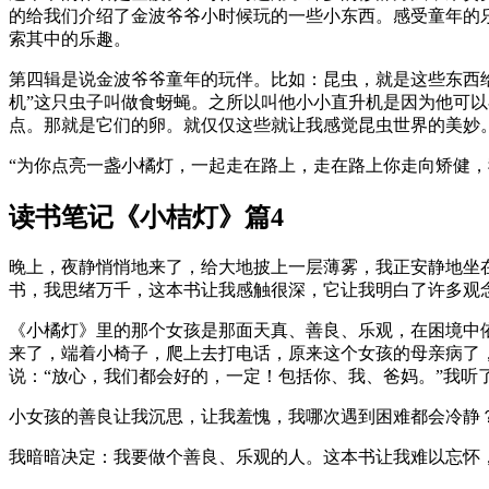
的给我们介绍了金波爷爷小时候玩的一些小东西。感受童年的
索其中的乐趣。
第四辑是说金波爷爷童年的玩伴。比如：昆虫，就是这些东西
机”这只虫子叫做食蚜蝇。之所以叫他小小直升机是因为他可
点。那就是它们的卵。就仅仅这些就让我感觉昆虫世界的美妙
“为你点亮一盏小橘灯，一起走在路上，走在路上你走向矫健，
读书笔记《小桔灯》篇4
晚上，夜静悄悄地来了，给大地披上一层薄雾，我正安静地坐
书，我思绪万千，这本书让我感触很深，它让我明白了许多观
《小橘灯》里的那个女孩是那面天真、善良、乐观，在困境中依
来了，端着小椅子，爬上去打电话，原来这个女孩的母亲病了，
说：“放心，我们都会好的，一定！包括你、我、爸妈。”我听
小女孩的善良让我沉思，让我羞愧，我哪次遇到困难都会冷静
我暗暗决定：我要做个善良、乐观的人。这本书让我难以忘怀