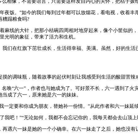
多么相像，不需要语言，只需要这样发自内心的关怀，把桔子拨
的年夜饭。”如今的我们每到过年都可以放烟花，看电视，收着丰
再糟蹋粮食吗?
穿着麻线的大针，把那小桔碗四周相对地穿起来，像个小筐似的
会里光明的象征，带来了活力和生机。
。我们在红旗下茁壮成长，生活得幸福、美满。虽然，好的生活
捉摸的调味瓶，随着故事的起伏时刻让我感受到生活的酸甜苦辣咸
，名唤“六一”，作者也与她成为了。可好景不长，六一遇到了火
她当成了六一，原来她是六一的妹妹。
代我一定要和你成为朋友，替她补一份情。”从此作者和六一妹延
了我吧！”“无论如何，我都不会忘记你的，我每天都会去山顶上
，再遇六一妹是她的一个小确幸。在六一妹走了之后，她也没有