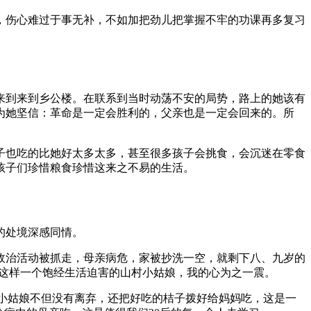
，伤心难过于事无补，不如加把劲儿把掌握不牢的功课再多复习
来到来到乡公楼。在联系到当时动荡不安的局势，路上的她该有
为她坚信：革命是一定会胜利的，父亲也是一定会回来的。所
子也吃的比她好太多太多，甚至很多孩子会挑食，会沉迷在零食
孩子们珍惜粮食珍惜这来之不易的生活。
的处境深感同情。
政治活动被抓走，母亲病危，家被抄洗一空，就剩下八、九岁的
对这样一个饱经生活迫害的山村小姑娘，我的心为之一震。
，小姑娘不但没有离弃，还把好吃的桔子拨好给妈妈吃，这是一