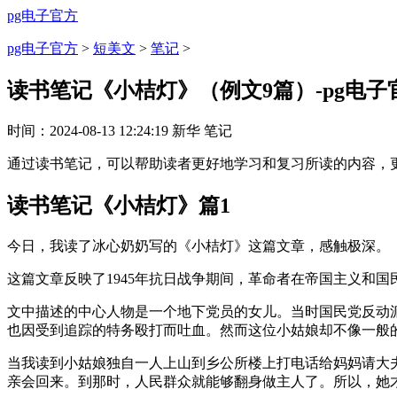
pg电子官方
pg电子官方
>
短美文
>
笔记
>
读书笔记《小桔灯》（例文9篇）-pg电子
时间：
2024-08-13 12:24:19
新华
笔记
通过读书笔记，可以帮助读者更好地学习和复习所读的内容，
读书笔记《小桔灯》篇1
今日，我读了冰心奶奶写的《小桔灯》这篇文章，感触极深。
这篇文章反映了1945年抗日战争期间，革命者在帝国主义和
文中描述的中心人物是一个地下党员的女儿。当时国民党反动
也因受到追踪的特务殴打而吐血。然而这位小姑娘却不像一般
当我读到小姑娘独自一人上山到乡公所楼上打电话给妈妈请大
亲会回来。到那时，人民群众就能够翻身做主人了。所以，她