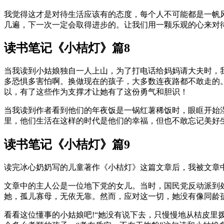
我觉得这才是对待生活应该有的态度，每个人不可能都是一帆
几遍，下一次一定会取得进步的。让我们用一颗乐观的心来对
读书笔记《小桔灯》篇8
当我读到小姑娘独自一人上山，为了打电话给妈妈请大夫时，
多恐惧多害怕啊。换做现在的孩子，大多数连夜路都不敢走的
以，有了这些作为支撑才让她有了这份勇气和胆识！
当我读到作者看到他们的年夜饭是一锅红薯稀饭时，眼眶开始
里，他们生活在这样的时代是他们的幸福，但也不敢忘记美好
读书笔记《小桔灯》篇9
读完冰心奶奶写的儿童著作《小桔灯》这篇文章后，我被文章
文章中的主人公是一位地下党的女儿。当时，国民党反动派到
她，孤儿寡母，无依无靠。然而，应对这一切，她没有像同龄
看看这位懂事的小姑娘吧!“她没有说下去，只慢慢地从桔皮里