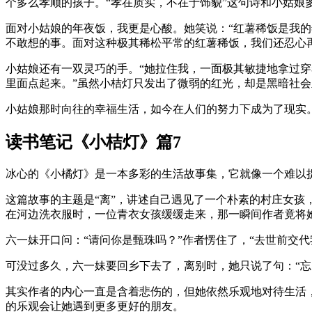
个多么孝顺的孩子。“孝在质实，不在于饰貌”这句诗和小姑娘
面对小姑娘的年夜饭，我更是心酸。她笑说：“红薯稀饭是我
不敢想的事。面对这种极其稀松平常的红薯稀饭，我们还忍心
小姑娘还有一双灵巧的手。“她拉住我，一面极其敏捷地拿过
里面点起来。”虽然小桔灯只发出了微弱的红光，却是黑暗社
小姑娘那时向往的幸福生活，如今在人们的努力下成为了现实
读书笔记《小桔灯》篇7
冰心的《小橘灯》是一本多彩的生活故事集，它就像一个难以
这篇故事的主题是“离”，讲述自己遇见了一个朴素的村庄女孩
在河边洗衣服时，一位青衣女孩缓缓走来，那一瞬间作者竟将
六一妹开口问：“请问你是甄珠吗？”作者愣住了，“去世前交
可没过多久，六一妹要回乡下去了，离别时，她只说了句：“忘
其实作者的内心一直是含着悲伤的，但她依然乐观地对待生活
的乐观会让她遇到更多更好的朋友。