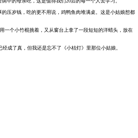
给病中的母亲吃，这是值得我们20后的每一个人去学习。
厚的压岁钱，吃的更不用说，鸡鸭鱼肉堆满桌。这是小姑娘想都
，用一个小竹棍挑着，又从窗台上拿了一段短短的洋蜡头，放在
已经成了真，但我还是忘不了《小桔灯》里那位小姑娘。