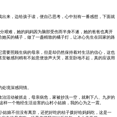
找出来，边给孩子读，便自己思考，心中别有一番感想，下面就
十分艰难，她的妈妈因为脑部受伤而半身不遂，她的爸爸也离开
给她买的橘子，做了一盏精致的橘子灯，让冰心先生在回家的路
纪需要照顾生病的母亲，但是却仍然保持着对生活的信心，这也
甚至敏感到稍有不如意便放声大哭，甚至卧地不起，真的应该用
的处境深感同情。
政治活动被抓走，母亲病危，家被抄洗一空，就剩下八、九岁的
对这样一个饱经生活迫害的山村小姑娘，我的心为之一震。
，小姑娘不但没有离弃，还把好吃的桔子拨好给妈妈吃，这是一