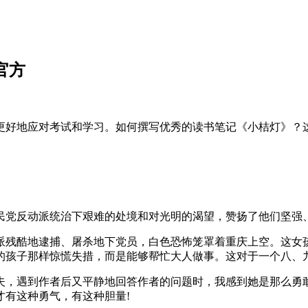
官方
更好地应对考试和学习。如何撰写优秀的读书笔记《小桔灯》？
国民党反动派统治下艰难的处境和对光明的渴望，赞扬了他们坚强
派残酷地逮捕、屠杀地下党员，白色恐怖笼罩着重庆上空。这女
的孩子那样惊慌失措，而是能够帮忙大人做事。这对于一个八、九
夫，遇到作者后又平静地回答作者的问题时，我感到她是那么勇
才有这种勇气，有这种胆量!