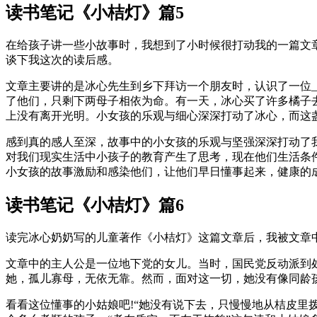
读书笔记《小桔灯》篇5
在给孩子讲一些小故事时，我想到了小时候很打动我的一篇文
谈下我这次的读后感。
文章主要讲的是冰心先生到乡下拜访一个朋友时，认识了一位
_
了他们，只剩下两母子相依为命。有一天，冰心买了许多橘子
上没有离开光明。小女孩的乐观与细心深深打动了冰心，而这
感到真的感人至深，故事中的小女孩的乐观与坚强深深打动了
对我们现实生活中小孩子的教育产生了思考，现在他们生活条
小女孩的故事激励和感染他们，让他们早日懂事起来，健康的
读书笔记《小桔灯》篇6
读完冰心奶奶写的儿童著作《小桔灯》这篇文章后，我被文章
文章中的主人公是一位地下党的女儿。当时，国民党反动派到
她，孤儿寡母，无依无靠。然而，面对这一切，她没有像同龄
看看这位懂事的小姑娘吧!“她没有说下去，只慢慢地从桔皮里