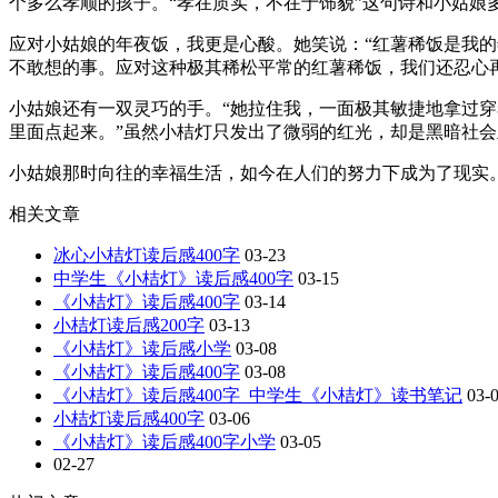
个多么孝顺的孩子。“孝在质实，不在于饰貌”这句诗和小姑娘
应对小姑娘的年夜饭，我更是心酸。她笑说：“红薯稀饭是我
不敢想的事。应对这种极其稀松平常的红薯稀饭，我们还忍心
小姑娘还有一双灵巧的手。“她拉住我，一面极其敏捷地拿过
里面点起来。”虽然小桔灯只发出了微弱的红光，却是黑暗社
小姑娘那时向往的幸福生活，如今在人们的努力下成为了现实
相关文章
冰心小桔灯读后感400字
03-23
中学生《小桔灯》读后感400字
03-15
《小桔灯》读后感400字
03-14
小桔灯读后感200字
03-13
《小桔灯》读后感小学
03-08
《小桔灯》读后感400字
03-08
《小桔灯》读后感400字_中学生《小桔灯》读书笔记
03-
小桔灯读后感400字
03-06
《小桔灯》读后感400字小学
03-05
02-27