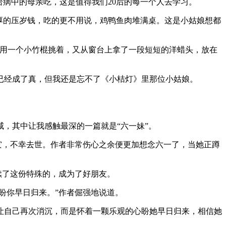
给病中的母亲吃，这是值得我们20后的每一个人去学习。
厚的压岁钱，吃的更不用说，鸡鸭鱼肉堆满桌。这是小姑娘想都
，用一个小竹棍挑着，又从窗台上拿了一段短短的洋蜡头，放在
已经成了真，但我还是忘不了《小桔灯》里那位小姑娘。
，其中让我感触最深的一篇就是“六一妹”。
灾，不幸去世。作者非常伤心之余便更加想念六一了，当她正蹲
续了这份特殊的，成为了好朋友。
盼你早日归来。”作者倔强地说道。
让自己再次消沉，而是怀着一颗乐观的心盼她早日归来，相信她