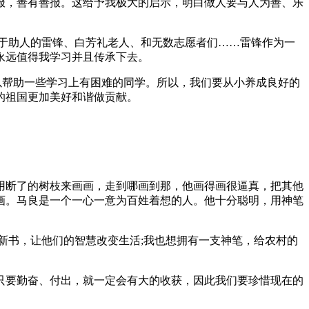
报，善有善报。这给予我极大的启示，明白做人要与人为善、乐
于助人的雷锋、白芳礼老人、和无数志愿者们……雷锋作为一
永远值得我学习并且传承下去。
以帮助一些学习上有困难的同学。所以，我们要从小养成良好的
的祖国更加美好和谐做贡献。
用断了的树枝来画画，走到哪画到那，他画得画很逼真，把其他
画。马良是一个一心一意为百姓着想的人。他十分聪明，用神笔
新书，让他们的智慧改变生活;我也想拥有一支神笔，给农村的
只要勤奋、付出，就一定会有大的收获，因此我们要珍惜现在的