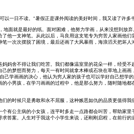
不可以一日不读。"暑假正是课外阅读的美好时间，我又读了许多
纸，地面就是最好的纸。面对困难，他努力学画，从来没想到放弃
给了他一支神笔。从此以后，马良用这支笔专为穷苦人家画他们
神笔一次次摆脱了困境，最后还画了大风暴雨，海浪滔天把坏人
爸妈妈舍不得让我们吃苦。我们都像温室里的花朵一样，经受不
自己的梦想而努力，每天一有时间就拿木棒或石块在草地上画画
弃自己学画画的决心，他认为穷人家的孩子也可以学好自己想学
画的小男孩，在学习画画的过程中，他是那么努力，随时随地都
他们的时候只是勇敢和永不屈服，这种嫉恶如仇的品质更值得我
一个有公主病的小女孩，连平时多走一点路都会叫苦，帮助家里
寻求答案。人生对于我这个小学生来说，还刚刚启程，在前行的