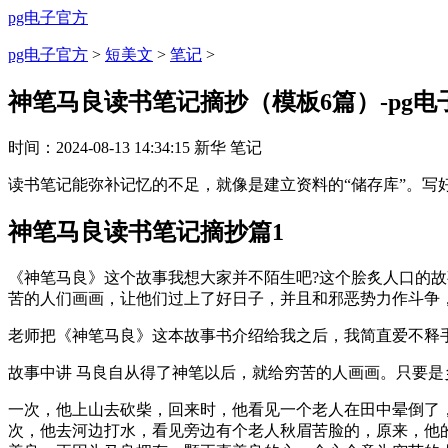
pg电子官方
pg电子官方
>
短美文
>
笔记
>
神笔马良读书笔记摘抄（模板6篇）-pg电
时间：
2024-08-13 14:34:15
新华
笔记
读书笔记能弥补记忆的不足，就像是建立资料的“储存库”。
神笔马良读书笔记摘抄篇1
《神笔马良》这个故事我想大家并不陌生吧?这个脍炙人口的
苦的人们画画，让他们过上了好日子，并且和邪恶势力作斗争
老师把《神笔马良》这本故事书介绍给我之后，我简直爱不释
故事中讲 马良自从得了神笔以后，就给穷苦的人画画。只要是
一次，他上山去砍柴，回来时，他看见一个老人在田中晕倒了
次，他去河边打水，看见旁边有个老人秋眉苦脸的，原来，他