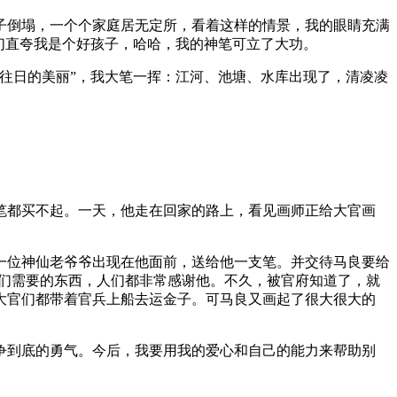
子倒塌，一个个家庭居无定所，看着这样的情景，我的眼睛充满
们直夸我是个好孩子，哈哈，我的神笔可立了大功。
往日的美丽”，我大笔一挥：江河、池塘、水库出现了，清凌凌
笔都买不起。一天，他走在回家的路上，看见画师正给大官画
一位神仙老爷爷出现在他面前，送给他一支笔。并交待马良要给
他们需要的东西，人们都非常感谢他。不久，被官府知道了，就
大官们都带着官兵上船去运金子。可马良又画起了很大很大的
争到底的勇气。今后，我要用我的爱心和自己的能力来帮助别