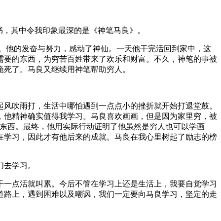
书，其中令我印象最深的是《神笔马良》。
。他的发奋与努力，感动了神仙。一天他干完活回到家中，这
需要的东西，为穷苦百姓带来了欢乐和财富。不久，神笔的事被
淹死了。马良又继续用神笔帮助穷人。
起风吹雨打，生活中哪怕遇到一点点小的挫折就开始打退堂鼓。
，他精神确实值得我学习。马良喜欢画画，但是因为家里穷，被
的东西。最终，他用实际行动证明了他虽然是穷人也可以学画
在学习，因此才有他后来的成就。马良在我心里树起了励志的榜
们去学习。
干一点活就叫累。今后不管在学习上还是生活上，我要自觉学习
道路上，遇到困难以及嘲讽，我们一定要向马良学习，坚定的走