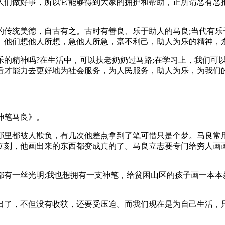
人们做好事，所以它能够得到大家的拥护和帮助，正所谓恶有恶
的传统美德，自古有之。古时有善良、乐于助人的马良;当代有乐
。他们想他人所想，急他人所急，毫不利己，助人为乐的精神，
乐的精神吗?在生活中，可以扶老奶奶过马路;在学习上，我们可
后才能力去更好地为社会服务，为人民服务，助人为乐，为我们
神笔马良》。
哪里都被人欺负，有几次他差点拿到了笔可惜只是个梦。马良常
立刻，他画出来的东西都变成真的了。马良立志要专门给穷人画
有一丝光明;我也想拥有一支神笔，给贫困山区的孩子画一本本
出了，不但没有收获，还要受压迫。而我们现在是为自己生活，