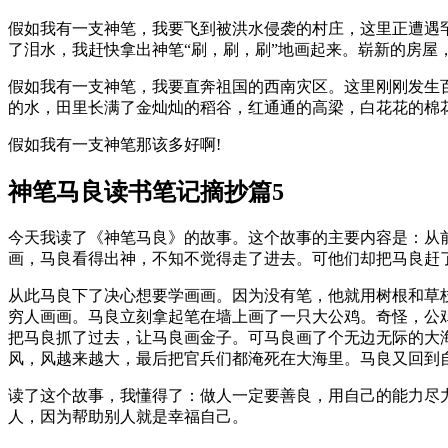
假如我有一支神笔，我要飞到被洪水侵袭的村庄，这里正遭遇
了泪水，我赶快拿出神笔“刷，刷，刷”地画起来。崭新的房
假如我有一支神笔，我要直奔祖国的西南灾区。这里刚刚发生
的水，田里长满了金灿灿的稻谷，红通通的高梁，白花花的棉
假如我有一支神笔那该多好啊!
神笔马良读书笔记摘抄篇5
今天我读了《神笔马良》的故事。这个故事的主要内容是：从
画，马良看得出神，不知不觉得走了进去。可他们却把马良赶了
从此马良下了决心想要学画画。因为没有笔，他就用树根和草
穷人画画。马良立刻拿起笔在墙上画了一只大公鸡。奇怪，公
把马良抓了过去，让马良画金子。可马良画了个无边无际的大
风，风越来越大，最后把官兵们都淹死在大海里。马良又回到
读了这个故事，我懂得了：做人一定要善良，用自己的能力尽
人，因为帮助别人就是幸福自己。