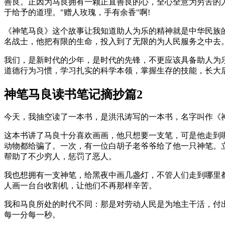
善良。正因为马良拥有一颗正直善良的心，全心全意为穷苦的
于给予的道理。"赠人玫瑰，手有余香"啊!
《神笔马良》这个故事让我知道助人为乐的精神就是中华民族
名战士，他把有限的生命，投入到了无限的为人民服务之中去
我们，是新时代的少年，是时代的先锋，不更应该具备助人为
道德行为习惯，学习扎实的科学本领，掌握生存的技能，长大
神笔马良读书笔记摘抄篇2
今天，我抽空读了一本书，是洪汛涛写的一本书，名字叫作《
这本书讲了马良十分喜欢画画，他只想要一支笔，可是他走到
动物都给骗了。一次，有一位白胡子老爷爷给了他一只神笔。
帮助了不少穷人，惩罚了恶人。
我也想拥有一支神笔，给黑夜中画几盏灯，不管人们走到哪里都
人画一台台收割机，让他们不再那样辛苦。
我和马良所处的时代不同：那是对劳动人民是为地主干活，付
每一分每一秒。