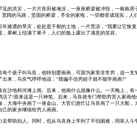
罕见的洪灾，一片片良田被淹没，一座座桥梁被冲毁，一栋栋房
屋，宽阔的马路，坚固的桥梁，齐全的家电，一切都变成现实，人
百年难遇的旱灾，处处是干裂的土地，一片荒凉，“我要让它恢复
花，果树上结满了果子，人们的脸上露出了满意的笑容。
前有个孩子叫马良，他特别爱画画，可因为家里非常穷，连一支
出来，马良气呼呼地说：“我偏不信穷娃子就不能学画画?”
枝在沙地和河滩上画。后来，他画什么就像什么。一天晚上，有
鸡活了!原来这是一只神笔。后来，马良就专门帮助穷苦人家画
海，大海中央画了一座金山。大官们急忙让马良画了一只大船，
自己的家乡继续给穷人画画。
力去帮助别人。同时，也从马良身上学到了不怕困难，同坏人斗