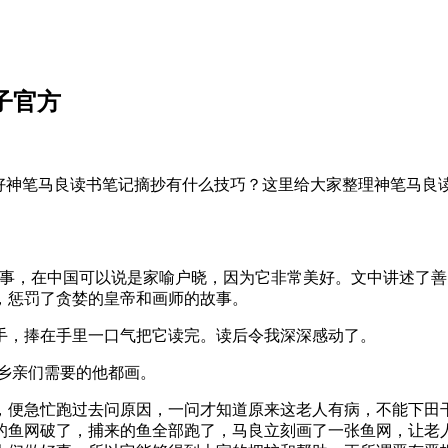
子官方
写好神笔马良读书笔记摘抄有什么技巧？这里给大家整理神笔马良
故事，在中国可以说是家喻户晓，因为它非常美好。文中讲述了
，惩罚了贪婪的皇帝和画师的故事。
手，捧在手里一口气把它读完。读后令我深深感动了。
乡亲们需要的他都画。
，便急忙跑过去问原因，一问才知道原来这老人有病，不能下田
的鱼网破了，捕来的鱼全部跑了，马良立刻画了一张鱼网，让老