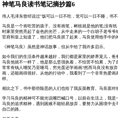
神笔马良读书笔记摘抄篇6
伟人毛泽东曾经说过"饭可以一日不吃，觉可以一日不睡，书
马良是一个肯吃苦的孩子。没有画笔，树枝就是他的笔;没有
时家里突然亮起了金色的光芒，从中走来的一个白胡子老爷爷
官府和皇上知道了，他们把马良抓了起来，马良使用他手中的
《神笔马良》虽然是神话故事，但从中给了我许多启示。
如今我们的生活条件越来越好，我们都是家里的娇养宠儿，爸
马良他就不一样了，他是那么坚强执着，不怕苦不怕累，为了
常常有钱人嘲笑乃至唾骂，穷光蛋还学画画?然而马良没有放
画，还能画得很好。从他的行动中，我看到了一个非常热爱画
样。
相比之下，书中那些险恶的人们也给了我反面教育。马良面对
学习马良的精神可不能光说嘴巴喊口号，以前在生活上，我是
马良的追求精神，遇到困难不能轻易放弃，要努力从困境中去
自己的路。