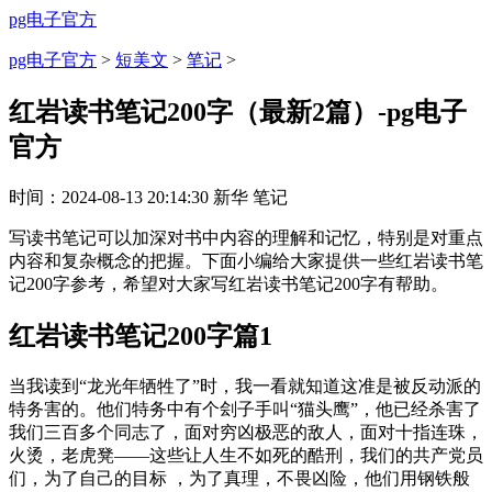
pg电子官方
pg电子官方
>
短美文
>
笔记
>
红岩读书笔记200字（最新2篇）-pg电子
官方
时间：
2024-08-13 20:14:30
新华
笔记
写读书笔记可以加深对书中内容的理解和记忆，特别是对重点
内容和复杂概念的把握。下面小编给大家提供一些红岩读书笔
记200字参考，希望对大家写红岩读书笔记200字有帮助。
红岩读书笔记200字篇1
当我读到“龙光年牺牲了”时，我一看就知道这准是被反动派的
特务害的。他们特务中有个刽子手叫“猫头鹰”，他已经杀害了
我们三百多个同志了，面对穷凶极恶的敌人，面对十指连珠，
火烫，老虎凳——这些让人生不如死的酷刑，我们的共产党员
们，为了自己的目标 ，为了真理，不畏凶险，他们用钢铁般