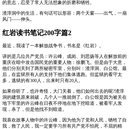
的意志，忍受了常人无法想象的折磨和牺牲。
渣滓洞中的生活，有句话可以形容：两个天窗——出气，一扇
风门——伸头。
红岩读书笔记200字篇2
最近，我读了一本解放战争书，书名是《红岩》。
讲的是几位共产党员：许云峰、成岗、刘思扬等人在解放前的
重庆在暗中攻击国民党的重要人物：徐鹏飞。但是由于大意，
他们分别关到了两所秘密牢里，分别叫：渣滓洞、白公馆。最
后，在监狱所有人的支持下他们集体逃跑。但监狱的看守太
多，逃狱的有300人，出来时只有20人。
如果你听了，也许奇怪，大门关着，他们如何出去的呢?渣滓
洞的建筑原来就破，几个人一推就倒了。白公馆是因为被关在
地下牢里的许云峰在日夜不停地在地下挖暗道，被看牢人发
现，杀了，但是他找不到暗道。
我喜欢故事人物中的许云峰，因为他为了党和人民，牺牲了自
我，救了人民，我一定要学习所有共产党不怕死，不屈的精