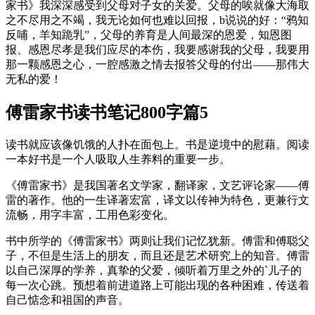
家书》我深深感受到父母对子女的关爱。父母的唉就像大海取
之不尽用之不竭，我无论如何也难以回报，b说说的好：“鸦知
反哺，羊知跪乳”，父母的养育是人间最深的恩爱，知恩图
报、感恩尽孝是我们应尽的本伤，我要感谢我的父母，我要用
那一颗感恩之心，一腔感激之情去报答父母的付出——那伟大
无私的爱！
傅雷家书读书笔记800字篇5
读书就应该像饥饿的人扑在面包上。书是逆境中的慰藉。阅读
一本好书是一个人吸取人生养料的重要一步。
《傅雷家书》是我国著名文学家，翻译家，文艺评论家——傅
雷的著作。他的一生译著宏富，译文以传神为特色，更兼行文
流畅，用字丰富，工用色彩变化。
书中所学的《傅雷家书》两则让我们记忆犹新。傅雷和傅聪父
子，不但是生活上的朋友，而且还是艺术研究上的知音。傅雷
以自己深厚的学养，真挚的父爱，倾听着万里之外的`儿子的
每一次心跳。预想着前进道路上可能出现的各种困难，传送着
自己惦念和祖国的声音。