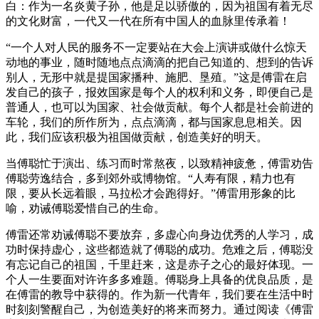
白：作为一名炎黄子孙，他是足以骄傲的，因为祖国有着无尽
的文化财富，一代又一代在所有中国人的血脉里传承着！
“一个人对人民的服务不一定要站在大会上演讲或做什么惊天
动地的事业，随时随地点点滴滴的把自己知道的、想到的告诉
别人，无形中就是提国家播种、施肥、垦殖。”这是傅雷在启
发自己的孩子，报效国家是每个人的权利和义务，即便自己是
普通人，也可以为国家、社会做贡献。每个人都是社会前进的
车轮，我们的所作所为，点点滴滴，都与国家息息相关。因
此，我们应该积极为祖国做贡献，创造美好的明天。
当傅聪忙于演出、练习而时常熬夜，以致精神疲惫，傅雷劝告
傅聪劳逸结合，多到郊外或博物馆。“人寿有限，精力也有
限，要从长远着眼，马拉松才会跑得好。”傅雷用形象的比
喻，劝诫傅聪爱惜自己的生命。
傅雷还常劝诫傅聪不要放弃，多虚心向身边优秀的人学习，成
功时保持虚心，这些都造就了傅聪的成功。危难之后，傅聪没
有忘记自己的祖国，千里赶来，这是赤子之心的最好体现。一
个人一生要面对许许多多难题。傅聪身上具备的优良品质，是
在傅雷的教导中获得的。作为新一代青年，我们要在生活中时
时刻刻警醒自己，为创造美好的将来而努力。通过阅读《傅雷