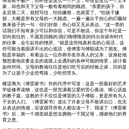
傅雷教子极严，但即使是这么一个严父，即使是这么一个文学
家，却也和天下父母一般有着相同的顾虑。“亲爱的孩子，你
走后第二天，就想写信，怕你嫌烦，也就罢了。”怕孩子嫌
烦，大概是所有父母的一大顾虑。一遍一遍出于担心的叮嘱却
换来孩子的一句：你们好烦，伤心却又无从表达。“这一类的
话我们不知有多少可以和你说，可是不敢说，你这个年纪是一
切向前往的，不愿意回顾的;我们噜哩噜苏的抖出你尿布时代
的往事，会引起你的憎厌。”就是这些纯真朴实的心底话，这
些可能当着面讲不出的心底话，使傅雷与傅聪成为了朋友。傅
聪是幸福的，有着这么一位亦师亦友亦亲人的父亲，设身处地
预想着他在要走去的道路上会遇到的各种可能的情景，设计着
如何对待。父母的教诲往往是他们吃亏后的经验之谈，目的是
为了让孩子少走些弯路，少吃些苦头。
楼适夷为《傅雷家书》作的代序中写道：这是一部最好的艺术
学徒修养读物，这也是一部充满着父爱的苦心孤诣、呕心沥血
的教子篇。这教的子不仅仅是傅雷的儿子傅聪，更是所有为人
子女的人们。《傅雷家书》道出了许多父母不敢讲出口，也无
从表达的情感，应该倡导所有人都去读一下。我读了《傅雷家
书》后，第一个感觉就是想去拥抱一下我父母，感谢他们的养
育之恩。