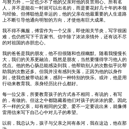
与努力外，一定也少不了他的父亲对他的良苦用心。所有名
人，并不是能在一时就可以出名的，而是要花好几十年的本领
与经验。但傅聪他是幸运的，他的父亲在他最重要的人生道路
上不断引导他通向明智的方向，才使他有巨大成果。
我不得不佩服，傅雷作为一个父亲，即使闹关节炎，写字很困
难，也仍然写下千言家书。信中除了浓浓亲情外，还有说不尽
的对祖国的赤胆忠心。
我的爸爸是我的朋友，他不但很随和也很幽默。随着我慢慢长
大，我们的关系更融洽。既然是朋友，当然要懂得学习他人的
优点。他的热心肠总能感染到我，他帮助别人的次数似乎比帮
助我的次数还多。但我并没有感到失落，正因为他的以身作
则，使我也被带动起来，感到一种特别的快乐。或许，他是用
行动来教育我。亲身经历比什么都好。
每一位父亲，所要教育孩子的方式各不相同，有说的，有写
的，有做的。但这之中都隐藏着他们对孩子的浓浓的爱。因此
不一样的父亲，却有相同的父爱。爱不一定要说出来，就像傅
雷用信来写下自己心中对儿子的希望。
以前，我总认为，孩子与父亲之间有条河，我在这边，他在那