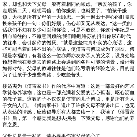
家，却也和天下父母一般有着相同的顾虑。“亲爱的孩子，你
走后第二天，就想写信，怕你嫌烦，也就罢了。”怕孩子嫌
烦，大概是所有父母的一大顾虑。一遍一遍出于担心的叮嘱却
换来孩子的一句：你们好烦，伤心却又无从表达。“这一类的
话我们不知有多少可以和你说，可是不敢说，你这个年纪是一
切向前往的，不愿意回顾的;我们噜哩噜苏的抖出你尿布时代
的往事，会引起你的憎厌。”就是这些纯真朴实的心底话，这
些可能当着面讲不出的心底话，使傅雷与傅聪成为了朋友。傅
聪是幸福的，有着这么一位亦师亦友亦亲人的父亲，设身处地
预想着他在要走去的道路上会遇到的各种可能的情景，设计着
如何对待。父母的教诲往往是他们吃亏后的经验之谈，目的是
为了让孩子少走些弯路，少吃些苦头。
楼适夷为《傅雷家书》作的代序中写道：这是一部最好的艺术
学徒修养读物，这也是一部充满着父爱的苦心孤诣、呕心沥血
的教子篇。这教的子不仅仅是傅雷的儿子傅聪，更是所有为人
子女的人们。《傅雷家书》道出了许多父母不敢讲出口，也无
从表达的情感，应该倡导所有人都去读一下。我读了《傅雷家
书》后，第一个感觉就是想去拥抱一下我父母，感谢他们的养
育之恩。
父母总是最无私的，请不要再伤害父母的心了。