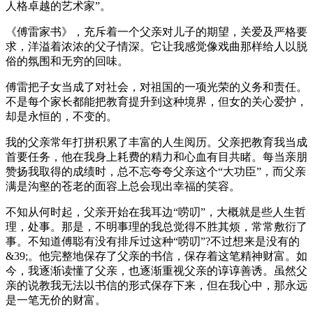
人格卓越的艺术家”。
《傅雷家书》，充斥着一个父亲对儿子的期望，关爱及严格要
求，洋溢着浓浓的父子情深。它让我感觉像戏曲那样给人以脱
俗的氛围和无穷的回味。
傅雷把子女当成了对社会，对祖国的一项光荣的义务和责任。
不是每个家长都能把教育提升到这种境界，但女的关心爱护，
却是永恒的，不变的。
我的父亲常年打拼积累了丰富的人生阅历。父亲把教育我当成
首要任务，他在我身上耗费的精力和心血有目共睹。每当亲朋
赞扬我取得的成绩时，总不忘夸夸父亲这个“大功臣”，而父亲
满是沟壑的苍老的面容上总会现出幸福的笑容。
不知从何时起，父亲开始在我耳边“唠叨”，大概就是些人生哲
理，处事。那是，不明事理的我总觉得不胜其烦，常常敷衍了
事。不知道傅聪有没有排斥过这种“唠叨”?不过想来是没有的
&39;。他完整地保存了父亲的书信，保存着这笔精神财富。如
今，我逐渐读懂了父亲，也逐渐重视父亲的谆谆善诱。虽然父
亲的说教我无法以书信的形式保存下来，但在我心中，那永远
是一笔无价的财富。