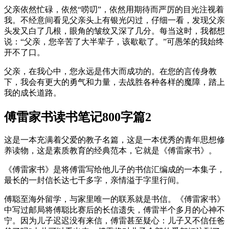
父亲依然忙碌，依然“唠叨”，依然用期待而严厉的目光注视着
我。不经意间看见父亲头上有银光闪过，仔细一看，发现父亲
头发又白了几根，眼角的皱纹又深了几分。每当这时，我都想
说：“父亲，您辛苦了大半辈子，该歇歇了。”可愚笨的我始终
开不了口。
父亲，在我心中，您永远是伟大而成功的。在您的言传身教
下，我会有更大的勇气和力量，去战胜各种各样的魔障，踏上
我的成长道路。
傅雷家书读书笔记800字篇2
这是一本充满着父爱的教子名篇，这是一本优秀的青年思想修
养读物，这是素质教育的经典范本，它就是《傅雷家书》。
《傅雷家书》是将傅雷写给他儿子的书信汇编成的一本集子，
最长的一封信长达七千多字，亲情溢于字里行间。
傅聪至海外留学，与家里唯一的联系就是书信。《傅雷家书》
中写过邮局将傅聪比赛后的长信遗失，傅雷半个多月的心神不
宁。因为儿子迟迟没有来信，傅雷甚至疑心：儿子又不信任爸