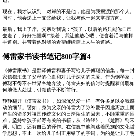
边。
现在，我才认识到，对岸的不是他，他是为我摆渡的那个人。
同时，他会递上一支桨给我，让我与他一起来掌握方向。
最后，我上了岸。父亲对我说：“孩子，以后的路只能你自己
去走了，好好把握啊!”接着，我让他放心吧，便含着泪与他挥
手道别。并带着他对我的希望继续踏上人生的道路。
傅雷家书读书笔记800字篇4
《傅雷家书》是翻译傅雷和妻子写给儿子傅聪的信集，每一封
家信都汇集了父母的心血和对儿子深切的关爱。作为钢琴家，
傅聪不得不在世界各地奔波，傅雷夫妇的信时时提醒着傅聪如
何地做人处世，引领孩子不断前行。
静静翻开《傅雷家书》，如深沉父爱一样，有许多足以令我感
动的细节。譬如，身为父亲的傅雷为了弥补爱子因远离故土而
产生的诸多对祖国传统文化的日渐陌生的因素，不顾重重的困
难，坚持给孩子邮寄有关的书籍，从《诗经》、《楚辞》到宋
词、明曲，还有自己的译作。在信笺中他阐述着民族的文化哲
学思想，不止一次给儿子纠正用错了的字词，为的是让儿子明