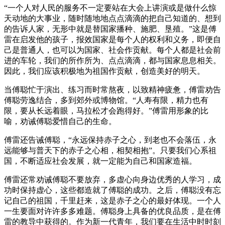
“一个人对人民的服务不一定要站在大会上讲演或是做什么惊
天动地的大事业，随时随地地点点滴滴的把自己知道的、想到
的告诉人家，无形中就是替国家播种、施肥、垦殖。”这是傅
雷在启发他的孩子，报效国家是每个人的权利和义务，即便自
己是普通人，也可以为国家、社会作贡献。每个人都是社会前
进的车轮，我们的所作所为、点点滴滴，都与国家息息相关。
因此，我们应该积极地为祖国作贡献，创造美好的明天。
当傅聪忙于演出、练习而时常熬夜，以致精神疲惫，傅雷劝告
傅聪劳逸结合，多到郊外或博物馆。“人寿有限，精力也有
限，要从长远着眼，马拉松才会跑得好。”傅雷用形象的比
喻，劝诫傅聪爱惜自己的生命。
傅雷还告诫傅聪，“永远保持赤子之心，到老也不会落伍，永
远能够与普天下的赤子之心相，相契相抱”。只要我们心系祖
国，不断适应社会发展，就一定能为自己和国家造福。
傅雷还常劝诫傅聪不要放弃，多虚心向身边优秀的人学习，成
功时保持虚心，这些都造就了傅聪的成功。之后，傅聪没有忘
记自己的祖国，千里赶来，这是赤子之心的最好体现。一个人
一生要面对许许多多难题。傅聪身上具备的优良品质，是在傅
雷的教导中获得的。作为新一代青年，我们要在生活中时时刻