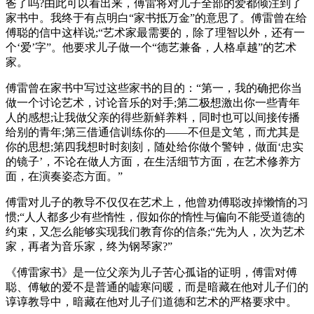
爸了吗?由此可以看出来，傅雷将对儿子全部的爱都倾注到了
家书中。我终于有点明白“家书抵万金”的意思了。傅雷曾在给
傅聪的信中这样说;“艺术家最需要的，除了理智以外，还有一
个‘爱’字”。他要求儿子做一个“德艺兼备，人格卓越”的艺术
家。
傅雷曾在家书中写过这些家书的目的：“第一，我的确把你当
做一个讨论艺术，讨论音乐的对手;第二极想激出你一些青年
人的感想;让我做父亲的得些新鲜养料，同时也可以间接传播
给别的青年;第三借通信训练你的——不但是文笔，而尤其是
你的思想;第四我想时时刻刻，随处给你做个警钟，做面‘忠实
的镜子’，不论在做人方面，在生活细节方面，在艺术修养方
面，在演奏姿态方面。”
傅雷对儿子的教导不仅仅在艺术上，他曾劝傅聪改掉懒惰的习
惯;“人人都多少有些惰性，假如你的惰性与偏向不能受道德的
约束，又怎么能够实现我们教育你的信条;“先为人，次为艺术
家，再者为音乐家，终为钢琴家?”
《傅雷家书》是一位父亲为儿子苦心孤诣的证明，傅雷对傅
聪、傅敏的爱不是普通的嘘寒问暖，而是暗藏在他对儿子们的
谆谆教导中，暗藏在他对儿子们道德和艺术的严格要求中。