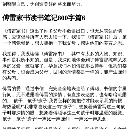
刻警醒自己，为创造美好的将来而努力。
傅雷家书读书笔记800字篇6
《傅雷家书》道出了许多父母不敢讲出口，也无从表达的情
感，应该倡导所有人都去读一下。我读了《傅雷家书》后，第
一个感觉就是，想去拥抱一下我父母，感谢他们的养育之恩。
我觉得，我没读懂《傅雷家书》，其中有太多的人物、知识、
事件是我所不知的。但是，我深刻地体会到了傅雷那纯粹又浓
厚的父爱，这就够了。毕竟我们不如傅雷那么博学，但我们都
有父母，也会成为父母，世间的亲情都是一样的，能产生强烈
的共鸣。
傅雷的爱，通过书信，完完全全地表达给了傅聪。书信的字里
行间，无不透露着傅雷的深情，有直接表达的，也有暗暗流露
的。“孩子，孩子!孩子!我要怎样的拥抱你才能表示我的悔恨
与热爱呢!”我非常喜欢这三句“孩子”，想象着傅雷写这三句孩
子时那深情的眼，想象着傅聪读这三句孩子时那温暖的感觉。
孩子，孩子!孩子!一声比一声强烈，一声比一声思念。