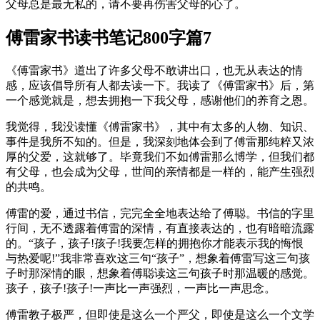
父母总是最无私的，请不要再伤害父母的心了。
傅雷家书读书笔记800字篇7
《傅雷家书》道出了许多父母不敢讲出口，也无从表达的情
感，应该倡导所有人都去读一下。我读了《傅雷家书》后，第
一个感觉就是，想去拥抱一下我父母，感谢他们的养育之恩。
我觉得，我没读懂《傅雷家书》，其中有太多的人物、知识、
事件是我所不知的。但是，我深刻地体会到了傅雷那纯粹又浓
厚的父爱，这就够了。毕竟我们不如傅雷那么博学，但我们都
有父母，也会成为父母，世间的亲情都是一样的，能产生强烈
的共鸣。
傅雷的爱，通过书信，完完全全地表达给了傅聪。书信的字里
行间，无不透露着傅雷的深情，有直接表达的，也有暗暗流露
的。“孩子，孩子!孩子!我要怎样的拥抱你才能表示我的悔恨
与热爱呢!”我非常喜欢这三句“孩子”，想象着傅雷写这三句孩
子时那深情的眼，想象着傅聪读这三句孩子时那温暖的感觉。
孩子，孩子!孩子!一声比一声强烈，一声比一声思念。
傅雷教子极严，但即使是这么一个严父，即使是这么一个文学