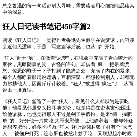
总之鲁迅的每一句话都耐人寻味，需要读者用心细细地品读其
中的深意。
狂人日记读书笔记450字篇2
初读《狂人日记》，觉得作者鲁迅先生似乎在说梦话，内容凌
乱近似无逻辑，于是，写这篇读后感，也从“梦”开始。
“狂人”近于“疯”，在做着“恶梦”，在境象中充满了青面獠牙的
家伙，黑暗阴森的笑，古怪的语句。却借着“疯”，把带着愤
怒、惊恐的鞭子一下子打到了隐痛之处，充满了内在的紧张。
每个人都睁着眼睛说谎话，互相深疑，都想控制别人，却都无
力超越他人，因而斤斤计较着。“狂人”被道得“疯狂”了，从而
说出一堆真话。
《狂人日记》塑造了一位“狂人”，看见什么人都以为是要吃
他：他看见邻居交头接耳地议论，就觉得是在密谋害他;医生
给他诊脉，他也觉得那人不过是刽子手假扮，是来“揣一揣肥
瘠”的，好分他一片肉吃;大哥安慰他，让他静养着，他却怀疑
是想养肥他，好多吃些肉;“狂人”还听说邻村狼子村有个“大恶
人”，被佃户打死，连心肝也被挖出炒了吃，又联想起小时候