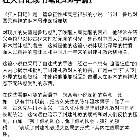
《狂人日记》是一篇象征性和寓意很强的小说，当时，鲁迅对
国民精神的麻木愚昧颇感痛切。
对现实的失望是鲁迅感到了唤醒人民觉醒的困难，他经常在绍
兴会馆里以抄古碑来打发无聊的时光。鲁迅对中国人民精神的
麻木愚昧感到着急，这就是他的这篇小说体现出深厚的忧愤，
而人民精神的愚昧又和中国几千年来的封建礼教密切相关。
这篇小说也采用了自述式的手法，经过一个患有“迫害狂症”的
人内心揭示和批判了封建礼教对人的迫害。正是由于“狂人”对
外界的极度敏感，才使得他能够感受到普通人在麻木的精神状
态下无法感受到的东西。
在这些看似可笑的言语中，隐含着小说深刻的寓意。比
如：“仅有廿年以前，把古久先生的陈年流水簿子，踹了一
脚，古久先生很不高兴。”古久先生即是指封建礼教对中国的
长期统治，这句话也暗示了封建礼教的腐朽和对人们反抗的压
制。再如：“狮子似的凶心，兔子似的怯弱，狐狸的狡
猾……”表现了封建礼教强大凶恶的形式下其内在虚弱的本
质。