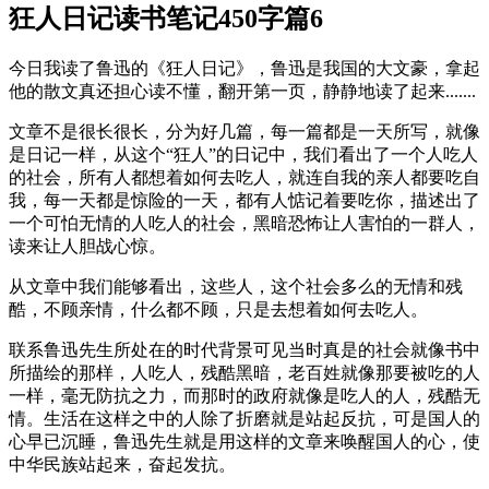
狂人日记读书笔记450字篇6
今日我读了鲁迅的《狂人日记》，鲁迅是我国的大文豪，拿起
他的散文真还担心读不懂，翻开第一页，静静地读了起来.......
文章不是很长很长，分为好几篇，每一篇都是一天所写，就像
是日记一样，从这个“狂人”的日记中，我们看出了一个人吃人
的社会，所有人都想着如何去吃人，就连自我的亲人都要吃自
我，每一天都是惊险的一天，都有人惦记着要吃你，描述出了
一个可怕无情的人吃人的社会，黑暗恐怖让人害怕的一群人，
读来让人胆战心惊。
从文章中我们能够看出，这些人，这个社会多么的无情和残
酷，不顾亲情，什么都不顾，只是去想着如何去吃人。
联系鲁迅先生所处在的时代背景可见当时真是的社会就像书中
所描绘的那样，人吃人，残酷黑暗，老百姓就像那要被吃的人
一样，毫无防抗之力，而那时的政府就像是吃人的人，残酷无
情。生活在这样之中的人除了折磨就是站起反抗，可是国人的
心早已沉睡，鲁迅先生就是用这样的文章来唤醒国人的心，使
中华民族站起来，奋起发抗。