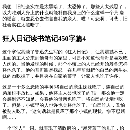
我想：旧社会实在是太黑暗了、太恐怖了。那些人太残忍了，
以为吃别人身上的什么就能补自我身上的什么这样一个荒.唐
的谣言，就去忍心去伤害自我的亲人。哎！可悲啊，可悲，旧
社会实在太黑暗了。
狂人日记读书笔记450字篇4
这个寒假我读了鲁迅先生写的《狂人日记》。让我震撼不已，
里面的主人公来到他哥哥的家里，可是不知道他哥哥是喜欢吃
人肉的。当他发现的时候，那个小镇上的人已经开始筹备怎样
将他杀了。他的哥哥跟是残忍，在几年前就把他自己的亲生妹
妹的肉吃掉了，并且夹在自家的菜里，让家人也吃了许多。
这是一个多么恐怖的事啊!将自己的亲生妹妹吃了，连自己的
弟弟也不放过。如果，他将主人公也吃了的`话，那么他一定
会感到还不知足。会将他的母亲也吃了、将自己的父亲也吃
了。但是，小镇里的人也许也会将他吃了。“自己吃人，又怕
被别人吃了。”这句话就是反应了那个小镇的现状。惨不忍赌
啊……
一个“吃人”一词。就表现了清政府的，“易牙蒸了他儿子，给