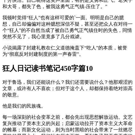
十分快活。自己晓得这笑声里面，有的是义勇和正气。老头子
和大哥，都失了色，被我这勇气正气镇-压住了。”
我顿时觉得“狂人”也有这样可爱的`一面。明明是自己的臆
想，自己却偏偏对这种臆想深信不疑，甚至还把众人在对待一
个“狂人”的不自然当成了被自己勇气正气镇住时的失色，同情
突然不见了，我心里竟多了几分戏谑。
小说揭露了封建礼教在仁义道德掩盖下“吃人”的本质，被誉
为“彻底反对封建制度的第一声春雷”。
狂人日记读书笔记450字篇10
对于鲁迅，我们还能说什么？我们还需要说什么？他那艰涩的
文章，或许有人不喜欢；但对于这个人，却都保持着绝对崇高
的敬意。
他是我们的民族魂。
每一场深刻的社会变革之前，都会先出现思想解放运动。文艺
复兴推动了资本主义的兴起；启蒙运动拉开了资本主义大革命
的帷幕；而新文化运动，则为当时黑暗的社会带来了一丝燃尽