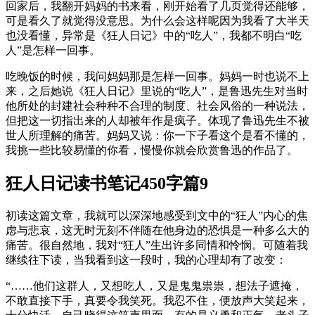
回家后，我翻开妈妈的书来看，刚开始看了几页觉得还能够，
可是看久了就觉得没意思。为什么会这样呢因为我看了大半天
也没看懂，异常是《狂人日记》中的“吃人”，我都不明白“吃
人”是怎样一回事。
吃晚饭的时候，我问妈妈那是怎样一回事。妈妈一时也说不上
来，之后她说《狂人日记》里说的“吃人”，是鲁迅先生对当时
他所处的封建社会种种不合理的制度、社会风俗的一种说法，
但把这一切指出来的人却被年作是疯子。体现了鲁迅先生不被
世人所理解的痛苦。妈妈又说：你一下子看这个是看不懂的，
我挑一些比较易懂的你看，慢慢你就会欣赏鲁迅的作品了。
狂人日记读书笔记450字篇9
初读这篇文章，我就可以深深地感受到文中的“狂人”内心的焦
虑与悲哀，这无时无刻不伴随在他身边的恐惧是一种多么大的
痛苦。很自然地，我对“狂人”生出许多同情和怜悯。可随着我
继续往下读，当我看到这一段时，我的心理却有了改变：
“……他们这群人，又想吃人，又是鬼鬼祟祟，想法子遮掩，
不敢直接下手，真要令我笑死。我忍不住，便放声大笑起来，