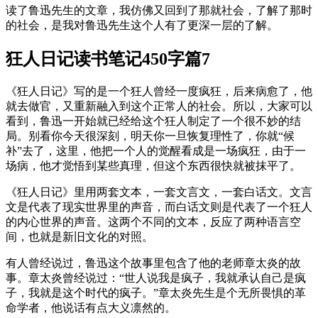
读了鲁迅先生的文章，我仿佛又回到了那就社会，了解了那时
的社会，是我对鲁迅先生这个人有了更深一层的了解。
狂人日记读书笔记450字篇7
《狂人日记》写的是一个狂人曾经一度疯狂，后来病愈了，他
就去做官，又重新融入到这个正常人的社会。所以，大家可以
看到，鲁迅一开始就已经给这个狂人制定了一个很不妙的结
局。别看你今天很深刻，明天你一旦恢复理性了，你就“候
补”去了，这里，他把一个人的觉醒看成是一场疯狂，由于一
场病，他才觉悟到某些真理，但这个东西很快就被抹平了。
《狂人日记》里用两套文本，一套文言文，一套白话文。文言
文是代表了现实世界里的声音，而白话文则是代表了一个狂人
的内心世界的声音。这两个不同的文本，反应了两种语言空
间，也就是新旧文化的对照。
有人曾经说过，鲁迅这个故事里包含了他的老师章太炎的故
事。章太炎曾经说过：“世人说我是疯子，我就承认自己是疯
子，我就是这个时代的疯子。”章太炎先生是个无所畏惧的革
命学者，他说话有点大义凛然的。