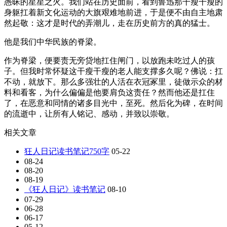
愚昧的星星之火。我们站在历史面前，看到鲁迅那干瘦干瘦的
身躯扛着新文化运动的大旗艰难地前进，于是便不由自主地肃
然起敬：这才是时代的弄潮儿，走在历史前方的真的猛士。
他是我们中华民族的脊梁。
作为脊梁，便要责无旁贷地扛住闸门，以放跑未吃过人的孩
子。但我时常怀疑这干瘦干瘦的老人能支撑多久呢？佛说：扛
不动，就放下。那么多强壮的人活在衣冠冢里，徒做示众的材
料和看客，为什么偏偏是他要肩负这责任？然而他还是扛住
了，在恶意和同情的诸多目光中，至死。然后化为碑，在时间
的流逝中，让所有人铭记、感动，并致以崇敬。
相关文章
狂人日记读书笔记750字
05-22
08-24
08-20
08-19
《狂人日记》读书笔记
08-10
07-29
06-28
06-17
05-12