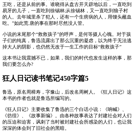
王吃，还是从前的事。谁晓得从盘古开天辟地以后，一直吃到
易牙的儿子，一直吃到徐锡林;从徐锡林，又一直吃到狼子村
的人。去年城里杀了犯人，还有一个生痨病的人，用馒头蘸血
吃。”如此荒.唐的事在那时尽然没人管。
小说的末尾那个“救救孩子”的呼声，是何等摄人心魄。对于孩
子们的纯真，鲁迅流露出了那么沉重的凝虑，以为终于无法逃
掉大人的阴影，也仍然无改于一生工作的目标“救救孩子”
这本书让我震撼不已，如果，我们的时代也发生这样的事，那
我们要怎么办?
狂人日记读书笔记450字篇5
鲁迅，原名周樟寿，字豫山，后改名周树人。《狂人日记》这
本书的作者也就是鲁迅所编写的。
《狂人日记》主要收集了鲁迅的三个白话小说：《呐喊》、
《彷徨》、《故事新编》。由各种故事表达了封建社会对人们
的压迫和迫害，讽刺了当时被封建社会所感染的人们，也让我
深深的体会到了旧社会的黑暗。