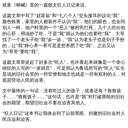
就拿《呐喊》里的一篇散文狂人日记来说。
这篇文章中写了“赵富翁”和“七八个人”交头接耳的议论“我”，
脸色铁青，家里的人都装作不认识“我”，他们的眼色，也全同
别人一样。佃户村里的一个“恶人”被村民打死，几个人挖出他
的心肝，用油炒了吃，于是“我”就认为他们也要吃“我”，大哥
找了一个老头子给“我”诊一诊，“我”认为老头子也是刽子手扮
的，让“我”静心养一养可是是想养肥了吃“我”。之后又认
为“哥哥”要吃“我”。
这篇文章里提起了好多次“吃人”，也许看起来就像是一个丧心
病狂的人写的“一派胡言”，可是我认为鲁迅所写的“吃人”应当
是说的旧社会里的一些官僚和地主也就是一些有权利的人，对
底层劳动人民的迫害。
文中最终的一句话：没有吃过人的孩子，或者还有？救救孩
子……“救救孩子……”这句话，也许是“我”对打破黑暗的旧社
会的期望，期望旧社会不要在迫害其他人。
“狂人日记”这本书让我体会到了以前黑暗、封建的旧社会对人
民压迫和迫害。