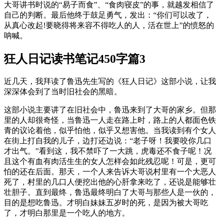
大哥讲书时说的“易子而食”、“食肉寝皮”的事，就越发相信了
自己的判断。最后他终于鼓足勇气，发出：“你们可以改了，
从真心改起!要晓得将来容不得吃人的人，活在世上”的愤怒的
呐喊。
狂人日记读书笔记450字篇3
近几天，我拜读了鲁迅先生写的《狂人日记》这部小说，让我
深深体会到了当时旧社会的黑暗。
这部小说主要讲了在旧社会中，鲁迅来到了大哥的家乡。但那
里的人却很奇怪，当鲁迅一人走在路上时，路上的人都面色铁
青的议论着他，似乎怕他，似乎又想害他。当我读到有个女人
在街上打自我的儿子，边打还边说：“老子呀！我要咬你几口
才出气。”看到这，我不禁吓了一大跳，虎毒还不食子呢！况
且这个有血有肉活生生的女人怎样会如此残忍呢！可是，更可
怕的还在后面。那天，一个人来告诉大哥说村里有一个大恶人
死了，村里的几口人便挖出他的心肝拿来吃了，还说是能够壮
壮胆子。直到最终，鲁迅最终明白了大哥与那些人是一伙的，
目的是想吃鲁迅。才明白妹妹五岁时的死，是因为被大哥吃
了，才明白那里是一个吃人的地方。