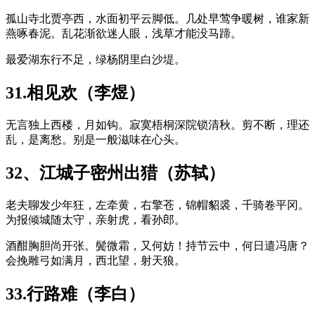
孤山寺北贾亭西，水面初平云脚低。几处早莺争暖树，谁家新
燕啄春泥。乱花渐欲迷人眼，浅草才能没马蹄。
最爱湖东行不足，绿杨阴里白沙堤。
31.相见欢（李煜）
无言独上西楼，月如钩。寂寞梧桐深院锁清秋。剪不断，理还
乱，是离愁。别是一般滋味在心头。
32、江城子密州出猎（苏轼）
老夫聊发少年狂，左牵黄，右擎苍，锦帽貂裘，千骑卷平冈。
为报倾城随太守，亲射虎，看孙郎。
酒酣胸胆尚开张。鬓微霜，又何妨！持节云中，何日遣冯唐？
会挽雕弓如满月，西北望，射天狼。
33.行路难（李白）