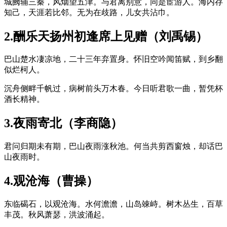
城阙辅三秦，风烟望五津。与君离别意，同是宦游人。海内存
知己，天涯若比邻。无为在歧路，儿女共沾巾。
2.酬乐天扬州初逢席上见赠（刘禹锡）
巴山楚水凄凉地，二十三年弃置身。怀旧空吟闻笛赋，到乡翻
似烂柯人。
沉舟侧畔千帆过，病树前头万木春。今日听君歌一曲，暂凭杯
酒长精神。
3.夜雨寄北（李商隐）
君问归期未有期，巴山夜雨涨秋池。何当共剪西窗烛，却话巴
山夜雨时。
4.观沧海（曹操）
东临碣石，以观沧海。水何澹澹，山岛竦峙。树木丛生，百草
丰茂。秋风萧瑟，洪波涌起。