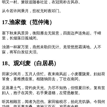
明又一村。箫鼓追随春社近，衣冠简朴古风存。
从今若许闲乘月，拄杖无时夜叩门。
17.渔家傲（范仲淹）
塞下秋来风景异，衡阳雁去无留意，四面边声连角起。千嶂
里，长烟落日孤城闭。
浊酒一杯家万里，燕然未勒归无计。羌管悠悠霜满地。人不
寐，将军白发征夫泪。
18、观刈麦（白居易）
田家少闲月，五月人倍忙。夜来南风起，小麦覆陇黄。妇姑荷
箪食，童稚携壶浆。相随饷田去，丁壮在南冈。
足蒸暑土气，背灼炎天光。力尽不知热，但惜夏日长。复有贫
妇人，抱子在其旁。右手秉遗穗，左臂悬敝筐。
听其相顾言，闻者为悲伤。家田输税尽，拾此充饥肠。今我何
功德，曾不事农桑。吏禄三百石，岁晏有余粮。