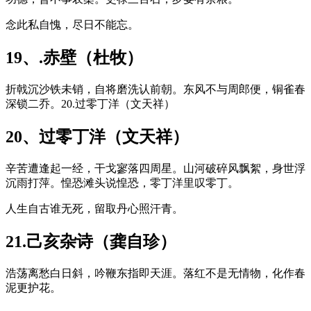
念此私自愧，尽日不能忘。
19、.赤壁（杜牧）
折戟沉沙铁未销，自将磨洗认前朝。东风不与周郎便，铜雀春
深锁二乔。20.过零丁洋（文天祥）
20、过零丁洋（文天祥）
辛苦遭逢起一经，干戈寥落四周星。山河破碎风飘絮，身世浮
沉雨打萍。惶恐滩头说惶恐，零丁洋里叹零丁。
人生自古谁无死，留取丹心照汗青。
21.己亥杂诗（龚自珍）
浩荡离愁白日斜，吟鞭东指即天涯。落红不是无情物，化作春
泥更护花。