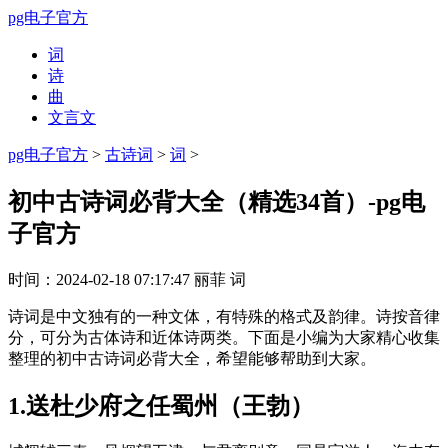
pg电子官方
词
诗
曲
文言文
pg电子官方
>
古诗词
>
词
>
初中古诗词必背大全（精选34首）-pg电
子官方
时间：
2024-02-18 07:17:47
丽菲
词
诗词是中文独有的一种文体，有特殊的格式及韵律。诗按音律
分，可分为古体诗和近体诗两类。下面是小编为大家精心收集
整理的初中古诗词必背大全，希望能够帮助到大家。
1.送杜少府之任蜀州（王勃）