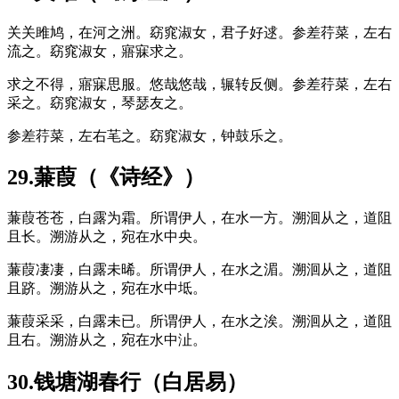
关关雎鸠，在河之洲。窈窕淑女，君子好逑。参差荇菜，左右
流之。窈窕淑女，寤寐求之。
求之不得，寤寐思服。悠哉悠哉，辗转反侧。参差荇菜，左右
采之。窈窕淑女，琴瑟友之。
参差荇菜，左右芼之。窈窕淑女，钟鼓乐之。
29.蒹葭（《诗经》）
蒹葭苍苍，白露为霜。所谓伊人，在水一方。溯洄从之，道阻
且长。溯游从之，宛在水中央。
蒹葭凄凄，白露未晞。所谓伊人，在水之湄。溯洄从之，道阻
且跻。溯游从之，宛在水中坻。
蒹葭采采，白露未已。所谓伊人，在水之涘。溯洄从之，道阻
且右。溯游从之，宛在水中沚。
30.钱塘湖春行（白居易）