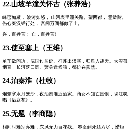
22.山坡羊潼关怀古（张养浩）
峰峦如聚， 波涛如怒， 山河表里潼关路。望西都， 意踌蹰。
伤心秦汉经行处， 宫阙万间都做了土。
兴，百姓苦； 亡，百姓苦!
23.使至塞上（王维）
单车欲问边，属国过居延。征蓬出汉塞，归雁入胡天。大漠孤
烟直，长河落日圆。萧关逢候骑，都护在燕然。
24.泊秦淮（杜牧）
烟笼寒水月笼沙，夜泊秦淮近酒家。商女不知亡国恨，隔江犹
唱《后庭花》。
25.无题（李商隐）
相间时难别亦难，东风无力百花残。 春蚕到死丝方尽，蜡炬