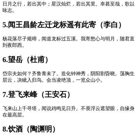
日月之行，若出其中；星汉灿烂，若出其里。幸甚至哉，歌以
咏志。
5.闻王昌龄左迁龙标遥有此寄（李白）
杨花落尽子规啼，闻道龙标过五溪。我寄愁心与明月，随君直
到夜郎西。
6.望岳（杜甫）
岱宗夫如何？齐鲁青未了。造化钟神秀，阴阳割昏晓。荡胸生
层云，决眦入归鸟。会当凌绝顶，一览众山小。
7.登飞来峰（王安石）
飞来山上千寻塔，闻说鸡鸣见日升。不畏浮云遮望眼，自缘身
在最高层。
8.饮酒（陶渊明）