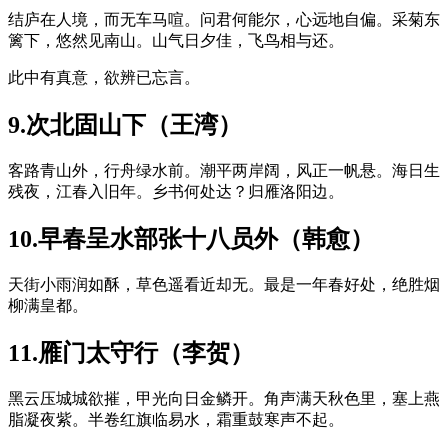
结庐在人境，而无车马喧。问君何能尔，心远地自偏。采菊东
篱下，悠然见南山。山气日夕佳，飞鸟相与还。
此中有真意，欲辨已忘言。
9.次北固山下（王湾）
客路青山外，行舟绿水前。潮平两岸阔，风正一帆悬。海日生
残夜，江春入旧年。乡书何处达？归雁洛阳边。
10.早春呈水部张十八员外（韩愈）
天街小雨润如酥，草色遥看近却无。最是一年春好处，绝胜烟
柳满皇都。
11.雁门太守行（李贺）
黑云压城城欲摧，甲光向日金鳞开。角声满天秋色里，塞上燕
脂凝夜紫。半卷红旗临易水，霜重鼓寒声不起。