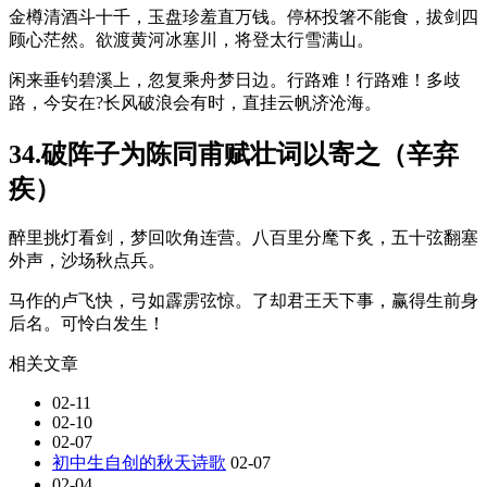
金樽清酒斗十千，玉盘珍羞直万钱。停杯投箸不能食，拔剑四
顾心茫然。欲渡黄河冰塞川，将登太行雪满山。
闲来垂钓碧溪上，忽复乘舟梦日边。行路难！行路难！多歧
路，今安在?长风破浪会有时，直挂云帆济沧海。
34.破阵子为陈同甫赋壮词以寄之（辛弃
疾）
醉里挑灯看剑，梦回吹角连营。八百里分麾下炙，五十弦翻塞
外声，沙场秋点兵。
马作的卢飞快，弓如霹雳弦惊。了却君王天下事，赢得生前身
后名。可怜白发生！
相关文章
02-11
02-10
02-07
初中生自创的秋天诗歌
02-07
02-04