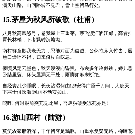
满天山路。山回路转不见君，雪上空留马行处。
15.茅屋为秋风所破歌（杜甫）
八月秋高风怒号，卷我屋上三重茅。茅飞渡江洒江郊，高者挂
罥长林梢，下者飘转沉塘坳。
南村群童欺我老无力，忍能对面为盗贼。公然抱茅入竹去，唇
焦口燥呼不得，归来倚杖自叹息。
俄顷风定云墨色，秋天漠漠向昏黑。布衾多年冷似铁，娇儿恶
卧踏里裂。床头屋漏无干处，雨脚如麻未断绝。
自经丧乱少睡眠，长夜沾湿何由彻!安得广厦千万间，大庇天
下寒士俱欢颜!风雨不动安如山。
呜呼! 何时眼前突兀见此屋，吾庐独破受冻死亦足!
16.游山西村（陆游）
莫笑农家腊酒浑，丰年留客足鸡豚。山重水复疑无路，柳暗花