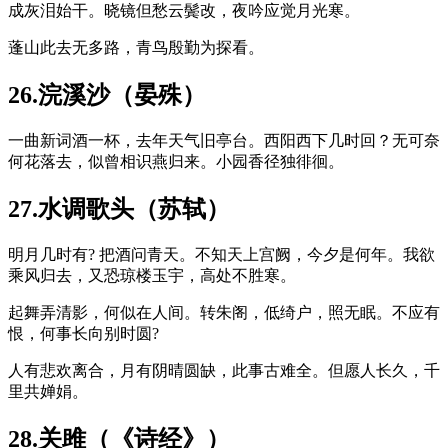
成灰泪始干。晓镜但愁云鬓改，夜吟应觉月光寒。
蓬山此去无多路，青鸟殷勤为探看。
26.浣溪沙（晏殊）
一曲新词酒一杯，去年天气旧亭台。西阳西下几时回？无可奈
何花落去，似曾相识燕归来。小园香径独徘徊。
27.水调歌头（苏轼）
明月几时有? 把酒问青天。不知天上宫阙，今夕是何年。我欲
乘风归去，又恐琼楼玉宇，高处不胜寒。
起舞弄清影，何似在人间。转朱阁，低绮户，照无眠。不应有
恨，何事长向别时圆?
人有悲欢离合，月有阴晴圆缺，此事古难全。但愿人长久，千
里共婵娟。
28.关雎（《诗经》）