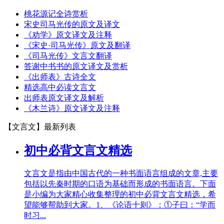
桃花源记全诗赏析
宋史司马光传的原文及译文
《劝学》原文译文及注释
《宋史·司马光传》原文及翻译
《司马光传》文言文翻译
答谢中书书的原文译文及赏析
《出师表》古诗全文
精选高中必读文言文
出师表原文译文及解析
《木兰诗》原文译文及注释
【文言文】
最新列表
初中必背文言文精选
文言文是指由中国古代的一种书面语言组成的文章,主要
包括以先秦时期的口语为基础而形成的书面语言。下面
是小编为大家精心收集整理的初中必背文言文精选，希
望能够帮助到大家。1、《论语十则》：①子曰：“学而
时习...