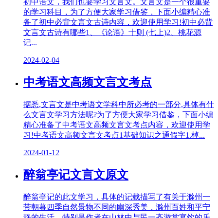
初中语文，我们也要学习文言文。文言文是一个很重要
的学习科目，为了方便大家学习借鉴，下面小编精心准
备了初中必背文言文古诗内容，欢迎使用学习!初中必背
文言文古诗有哪些1、《论语》十则 (七上)2、桃花源
记...
2024-02-04
中考语文高频文言文考点
据悉,文言文是中考语文学科中所必考的一部分,具体有什
么文言文学习方法呢?为了方便大家学习借鉴，下面小编
精心准备了中考语文高频文言文考点内容，欢迎使用学
习!中考语文高频文言文考点1基础知识之通假字1.棹...
2024-01-12
醉翁亭记文言文原文
醉翁亭记的此文学习，具体的记载描写了有关于滁州一
带朝暮四季自然景物不同的幽深秀美，滁州百姓和平宁
静的生活，特别是作者在山林中与民一齐游赏宴饮的乐