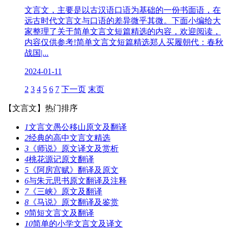
文言文，主要是以古汉语口语为基础的一份书面语，在
远古时代文言文与口语的差异微乎其微。下面小编给大
家整理了关于简单文言文短篇精选的内容，欢迎阅读，
内容仅供参考!简单文言文短篇精选郑人买履朝代：春秋
战国|...
2024-01-11
2
3
4
5
6
7
下一页
末页
【文言文】
热门排序
1
文言文愚公移山原文及翻译
2
经典的高中文言文精选
3
《师说》原文译文及赏析
4
桃花源记原文翻译
5
《阿房宫赋》翻译及原文
6
与朱元思书原文翻译及注释
7
《三峡》原文及翻译
8
《马说》原文翻译及鉴赏
9
简短文言文及翻译
10
简单的小学文言文及译文