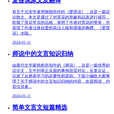
爱莲说原文及翻译
有关于北宋学者周敦颐所作的《爱莲说》，这是一篇议
论散文。本文是通过了对莲花的形象和品质进行描写，
歌颂了莲花坚贞的品格，表明了作者对莲花的赞美，也
表现了作者洁身自爱的高洁人格和洒落的胸襟。《爱莲
说》水陆...
2024-01-11
师说中的文言知识归纳
由唐代文学家韩愈所创作的《师说》，这是一篇优秀的
议论文，文中列举正反面的事例层层对比，反复论证，
论述了从师表学习的必要性和原则。下面小编给大家整
理了关于师说中的文言知识归纳的内容，欢迎阅读，内
容仅供参...
2024-01-11
简单文言文短篇精选