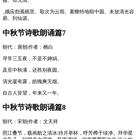
顿、却无情。
_娥应怨孤眠苦。取次为云雨。素蟾特地暗中圆。未放清光容
易、到仙源。
中秋节诗歌朗诵篇7
朝代：唐朝|作者：栖白
寻常三五夜，不是不婵娟。
及至中秋满，还胜别夜圆。
清光凝有露，皓魄爽无烟。
自古人皆望，年来又一年。
中秋节诗歌朗诵篇8
朝代：宋朝|作者：文天祥
照江叠节，载画舫之清冰;待月举杯，呼芳樽于绿净。拜华星