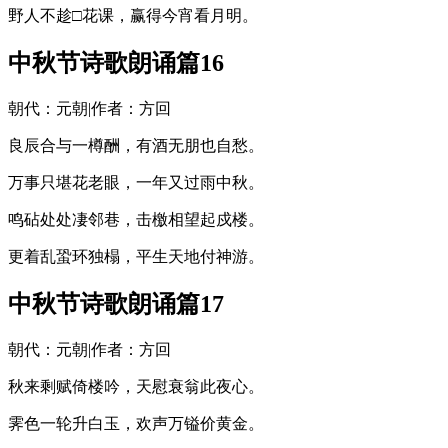
野人不趁□花课，赢得今宵看月明。
中秋节诗歌朗诵篇16
朝代：元朝|作者：方回
良辰合与一樽酬，有酒无朋也自愁。
万事只堪花老眼，一年又过雨中秋。
鸣砧处处凄邻巷，击檄相望起戍楼。
更着乱蛩环独榻，平生天地付神游。
中秋节诗歌朗诵篇17
朝代：元朝|作者：方回
秋来剩赋倚楼吟，天慰衰翁此夜心。
霁色一轮升白玉，欢声万镒价黄金。