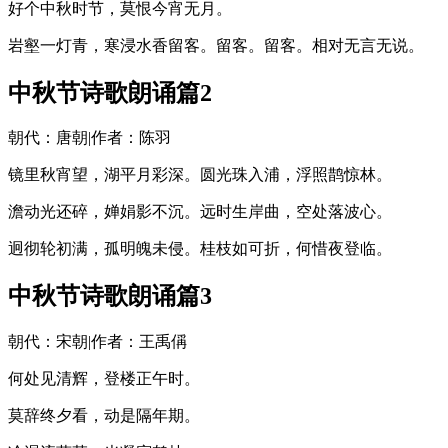
好个中秋时节，莫恨今宵无月。
岩壑一灯青，寒浸水香留客。留客。留客。相对无言无说。
中秋节诗歌朗诵篇2
朝代：唐朝|作者：陈羽
镜里秋宵望，湖平月彩深。圆光珠入浦，浮照鹊惊林。
澹动光还碎，婵娟影不沉。远时生岸曲，空处落波心。
迥彻轮初满，孤明魄未侵。桂枝如可折，何惜夜登临。
中秋节诗歌朗诵篇3
朝代：宋朝|作者：王禹偁
何处见清辉，登楼正午时。
莫辞终夕看，动是隔年期。