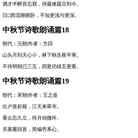
酒才半醉吾忘我，诗最难题古到今。
日□西流聊困卧，不知更浅与更深。
中秋节诗歌朗诵篇18
朝代：元朝|作者：方回
山头月到天心小，林下秋生夜半寒。
不待明朝已三五，四更仍续五更看。
中秋节诗歌朗诵篇19
朝代：宋朝|作者：王之道
出户喜折屐，江天来翠岑。
看云忘久立，待月动微吟。
关塞重回首，简编劳系心。