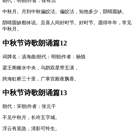
朝代：明朝|作者：徐有贞
中秋月。月到中秋偏皎洁。偏皎洁，知他多少，阴晴圆缺。
阴晴圆缺都休说。且喜人间好时节。好时节。愿得年年，常见
中秋月。
中秋节诗歌朗诵篇12
词牌名：滇海曲|朝代：明朝|作者：杨慎
梁王阁榭水中央，乌鹊双星带五潢，
跨海虹桥三十里，广寒宫殿夜飘香。
中秋节诗歌朗诵篇13
朝代：宋朝|作者：张元干
不见中秋月，长吟五字城。
浮云有底急，清影可怜生。