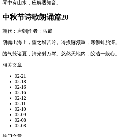
琴中有山水，应解遇知音。
中秋节诗歌朗诵篇20
朝代：唐朝|作者：马戴
阴魄出海上，望之增苦吟。冷搜骊颔重，寒彻蚌胎深。
皓气笼诸夏，清光射万岑。悠然天地内，皎洁一般心。
相关文章
02-21
02-18
02-16
02-16
02-12
02-11
02-10
02-09
02-08
02-08
热门文章