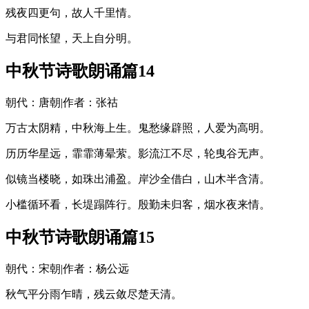
残夜四更句，故人千里情。
与君同怅望，天上自分明。
中秋节诗歌朗诵篇14
朝代：唐朝|作者：张祜
万古太阴精，中秋海上生。鬼愁缘辟照，人爱为高明。
历历华星远，霏霏薄晕萦。影流江不尽，轮曳谷无声。
似镜当楼晓，如珠出浦盈。岸沙全借白，山木半含清。
小槛循环看，长堤蹋阵行。殷勤未归客，烟水夜来情。
中秋节诗歌朗诵篇15
朝代：宋朝|作者：杨公远
秋气平分雨乍晴，残云敛尽楚天清。