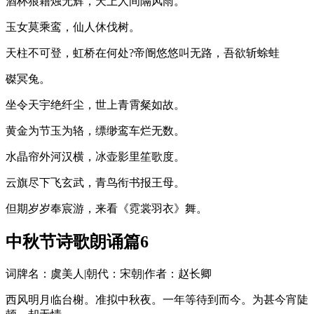
酒杯狼籍烛无辉，天上人间隔风雨。
玉女莫乘鸾，仙人休伐树。
天柱不可登，虹桥在何处?帝阍悠悠叫无路，吾欲斩蜍蛙
磔冥兔。
坐令天宇绝纤尘，世上青霄粲如故。
黄金为节玉为辂，缥缈鸾车烂无数。
水晶帘外河汉横，冰壶影里笙歌度。
云旗尽下飞玄武，青鸟衔书报王母。
但期岁岁奉宸游，来看《霓裳羽衣》舞。
中秋节诗歌朗诵篇6
词牌名：虞美人|朝代：宋朝|作者：赵长卿
西风明月临台榭。准拟中秋夜。一年等待到而今。为甚今宵陡