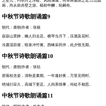
之坠几，约明月之浮槎。风雨满城，何幸两重阳之近;江山如
画，尚从前赤壁之游。槁秸申酬，轮嗣布。
中秋节诗歌朗诵篇9
朝代：唐朝|作者：张籍
寂寂山景静，幽人归去迟。横琴当月下，压酒及花时。
冷露湿茆屋，暗泉冲竹篱。西峰采药伴，此夕恨无期。
中秋节诗歌朗诵篇10
朝代：唐朝|作者：张祜
碧落桂含姿，清秋是素期。一年逢好夜，万里见明时。
绝域行应久，高城下更迟。人间系情事，何处不相思。
中秋节诗歌朗诵篇11