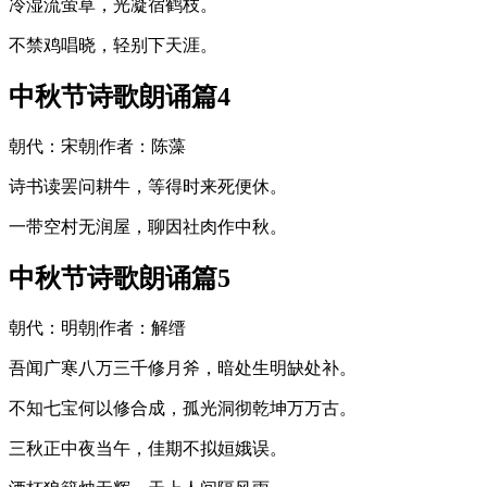
冷湿流萤草，光凝宿鹤枝。
不禁鸡唱晓，轻别下天涯。
中秋节诗歌朗诵篇4
朝代：宋朝|作者：陈藻
诗书读罢问耕牛，等得时来死便休。
一带空村无润屋，聊因社肉作中秋。
中秋节诗歌朗诵篇5
朝代：明朝|作者：解缙
吾闻广寒八万三千修月斧，暗处生明缺处补。
不知七宝何以修合成，孤光洞彻乾坤万万古。
三秋正中夜当午，佳期不拟姮娥误。