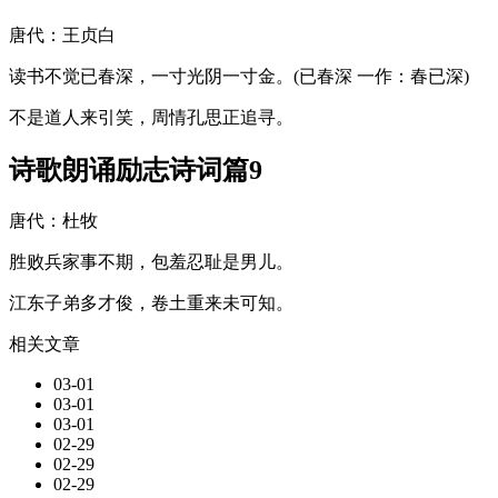
唐代：王贞白
读书不觉已春深，一寸光阴一寸金。(已春深 一作：春已深)
不是道人来引笑，周情孔思正追寻。
诗歌朗诵励志诗词篇9
唐代：杜牧
胜败兵家事不期，包羞忍耻是男儿。
江东子弟多才俊，卷土重来未可知。
相关文章
03-01
03-01
03-01
02-29
02-29
02-29