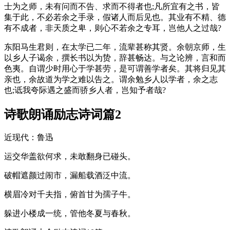
士为之师，未有问而不告、求而不得者也;凡所宜有之书，皆
集于此，不必若余之手录，假诸人而后见也。其业有不精、德
有不成者，非天质之卑，则心不若余之专耳，岂他人之过哉?
东阳马生君则，在太学已二年，流辈甚称其贤。余朝京师，生
以乡人子谒余，撰长书以为贽，辞甚畅达。与之论辨，言和而
色夷。自谓少时用心于学甚劳，是可谓善学者矣。其将归见其
亲也，余故道为学之难以告之。谓余勉乡人以学者，余之志
也;诋我夸际遇之盛而骄乡人者，岂知予者哉?
诗歌朗诵励志诗词篇2
近现代：鲁迅
运交华盖欲何求，未敢翻身已碰头。
破帽遮颜过闹市，漏船载酒泛中流。
横眉冷对千夫指，俯首甘为孺子牛。
躲进小楼成一统，管他冬夏与春秋。