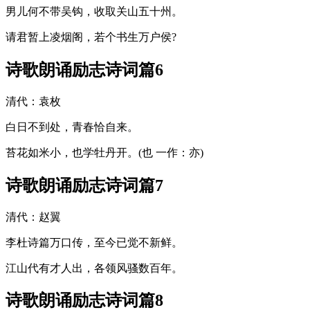
男儿何不带吴钩，收取关山五十州。
请君暂上凌烟阁，若个书生万户侯?
诗歌朗诵励志诗词篇6
清代：袁枚
白日不到处，青春恰自来。
苔花如米小，也学牡丹开。(也 一作：亦)
诗歌朗诵励志诗词篇7
清代：赵翼
李杜诗篇万口传，至今已觉不新鲜。
江山代有才人出，各领风骚数百年。
诗歌朗诵励志诗词篇8