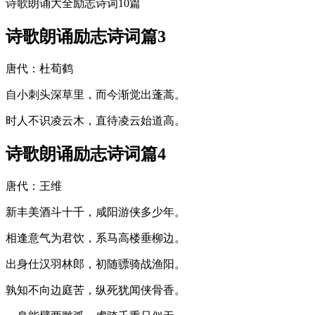
诗歌朗诵大全励志诗词10篇
诗歌朗诵励志诗词篇3
唐代：杜荀鹤
自小刺头深草里，而今渐觉出蓬蒿。
时人不识凌云木，直待凌云始道高。
诗歌朗诵励志诗词篇4
唐代：王维
新丰美酒斗十千，咸阳游侠多少年。
相逢意气为君饮，系马高楼垂柳边。
出身仕汉羽林郎，初随骠骑战渔阳。
孰知不向边庭苦，纵死犹闻侠骨香。