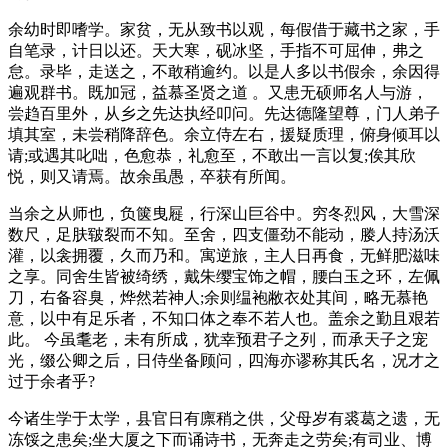
余幼时即嗜学。家贫，无从致书以观，每假借于藏书之家，手
自笔录，计日以还。天大寒，砚冰坚，手指不可屈伸，弗之
怠。录毕，走送之，不敢稍逾约。以是人多以书假余，余因得
遍观群书。既加冠，益慕圣贤之道 。又患无硕师名人与游，
尝趋百里外，从乡之先达执经叩问。先达德隆望尊，门人弟子
填其室，未尝稍降辞色。余立侍左右，援疑质理，俯身倾耳以
请;或遇其叱咄，色愈恭，礼愈至，不敢出一言以复;俟其欣
悦，则又请焉。故余虽愚，卒获有所闻。
当余之从师也，负箧曳屣，行深山巨谷中。穷冬烈风，大雪深
数尺，足肤皲裂而不知。至舍，四支僵劲不能动，媵人持汤沃
灌，以衾拥覆，久而乃和。寓逆旅，主人日再食，无鲜肥滋味
之享。同舍生皆被绮绣，戴朱缨宝饰之帽，腰白玉之环，左佩
刀，右备容臭，烨然若神人;余则缊袍敝衣处其间，略无慕艳
意，以中有足乐者，不知口体之奉不若人也。盖余之勤且艰若
此。 今虽耄老，未有所成，犹幸预君子之列，而承天子之宠
光，缀公卿之后，日侍坐备顾问，四海亦谬称其氏名，况才之
过于余者乎?
今诸生学于太学，县官日有廪稍之供，父母岁有裘葛之遗，无
冻馁之患矣;坐大厦之下而诵诗书，无奔走之劳矣;有司业、博