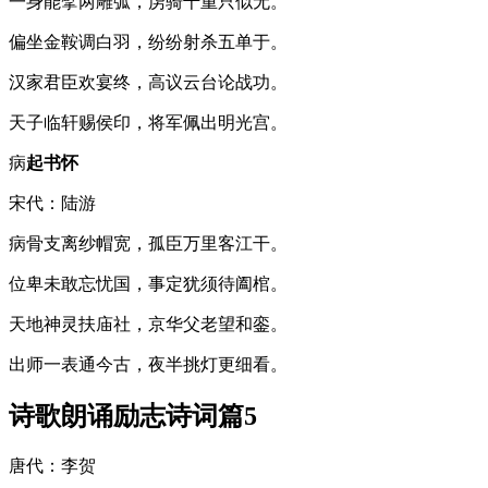
一身能擘两雕弧，虏骑千重只似无。
偏坐金鞍调白羽，纷纷射杀五单于。
汉家君臣欢宴终，高议云台论战功。
天子临轩赐侯印，将军佩出明光宫。
病
起书怀
宋代：陆游
病骨支离纱帽宽，孤臣万里客江干。
位卑未敢忘忧国，事定犹须待阖棺。
天地神灵扶庙社，京华父老望和銮。
出师一表通今古，夜半挑灯更细看。
诗歌朗诵励志诗词篇5
唐代：李贺