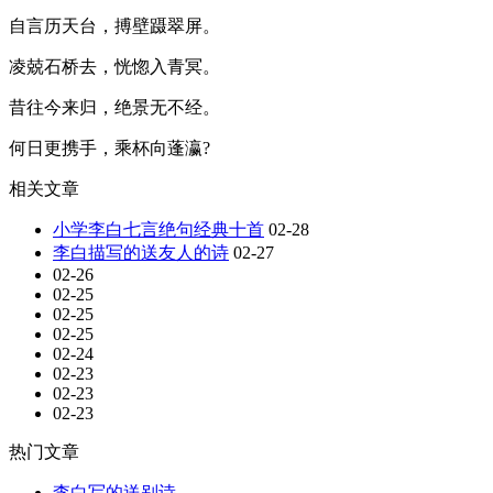
自言历天台，搏壁蹑翠屏。
凌兢石桥去，恍惚入青冥。
昔往今来归，绝景无不经。
何日更携手，乘杯向蓬瀛?
相关文章
小学李白七言绝句经典十首
02-28
李白描写的送友人的诗
02-27
02-26
02-25
02-25
02-25
02-24
02-23
02-23
02-23
热门文章
李白写的送别诗