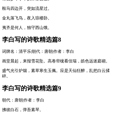
鞍马四边开，突如流星过。
金丸落飞鸟，夜入琼楼卧。
夷齐是何人，独守西山饿。
李白写的诗歌精选篇8
词牌名：清平乐|朝代：唐朝|作者：李白
画堂晨起，来报雪花坠。高卷帘栊看佳瑞，皓色远迷庭砌。
盛气光引炉烟，素草寒生玉佩。应是天仙狂醉，乱把白云揉
碎。
李白写的诗歌精选篇9
朝代：唐朝|作者：李白
拂彼白石，弹吾素琴。