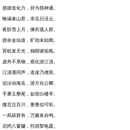
揽彼造化力，持为我神通。
晚谒泰山君，亲见日没云。
夜卧雪上月，拂衣逃人群。
授余金仙道，旷劫未始闻。
冥机发天光，独朗谢垢氛。
虚舟不系物，观化游江濆。
江濆遇同声，道崖乃僧英。
说法动海岳，游方化公卿。
手秉玉麈尾，如登白楼亭。
微言注百川，亹亹信可听。
一风鼓群有，万籁各自鸣。
启闭八窗牖，托宿掣电霆。