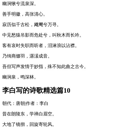
幽涧愀兮流泉深。
善手明徽，高张清心。
寂历似千古松，飕飗兮万寻。
中见愁猿吊影而危处兮，叫秋木而长吟。
客有哀时失职而听者，泪淋浪以沾襟。
乃缉商缀羽，潺湲成音。
吾但写声发情于妙指，殊不知此曲之古今。
幽涧泉，鸣深林。
李白写的诗歌精选篇10
朝代：唐朝|作者：李白
昔在朗陵东，学禅白眉空。
大地了镜彻，回旋寄轮风。