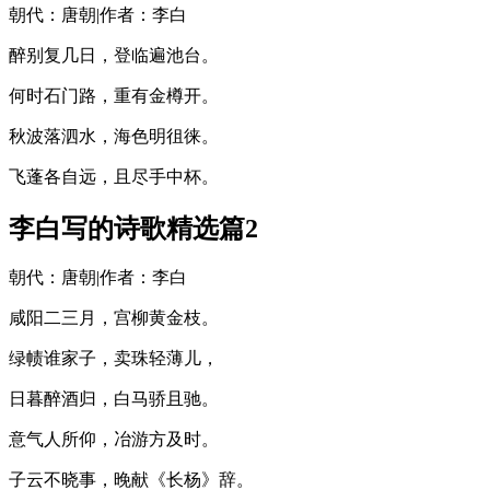
朝代：唐朝|作者：李白
醉别复几日，登临遍池台。
何时石门路，重有金樽开。
秋波落泗水，海色明徂徕。
飞蓬各自远，且尽手中杯。
李白写的诗歌精选篇2
朝代：唐朝|作者：李白
咸阳二三月，宫柳黄金枝。
绿帻谁家子，卖珠轻薄儿，
日暮醉酒归，白马骄且驰。
意气人所仰，冶游方及时。
子云不晓事，晚献《长杨》辞。