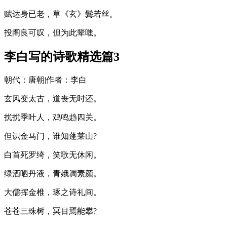
赋达身已老，草《玄》鬓若丝。
投阁良可叹，但为此辈嗤。
李白写的诗歌精选篇3
朝代：唐朝|作者：李白
玄风变太古，道丧无时还。
扰扰季叶人，鸡鸣趋四关。
但识金马门，谁知蓬莱山?
白首死罗绮，笑歌无休闲。
绿酒哂丹液，青娥凋素颜。
大儒挥金椎，琢之诗礼间。
苍苍三珠树，冥目焉能攀?