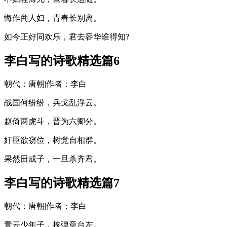
悔作商人妇，青春长别离。
如今正好同欢乐，君去容华谁得知?
李白写的诗歌精选篇6
朝代：唐朝|作者：李白
战国何纷纷，兵戈乱浮云。
赵倚两虎斗，晋为六卿分。
奸臣欲窃位，树党自相群。
果然田成子，一旦杀齐君。
李白写的诗歌精选篇7
朝代：唐朝|作者：李白
青云少年子，挟弹章台左。