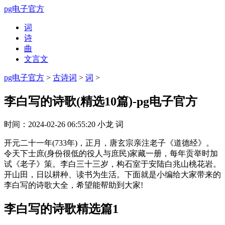
pg电子官方
词
诗
曲
文言文
pg电子官方
>
古诗词
>
词
>
李白写的诗歌(精选10篇)-pg电子官方
时间：
2024-02-26 06:55:20
小龙
词
开元二十一年(733年)，正月，唐玄宗亲注老子《道德经》。
令天下士庶(身份很低的役人与庶民)家藏一册，每年贡举时加
试《老子》策。李白三十三岁，构石室于安陆白兆山桃花岩。
开山田，日以耕种、读书为生活。下面就是小编给大家带来的
李白写的诗歌大全，希望能帮助到大家!
李白写的诗歌精选篇1