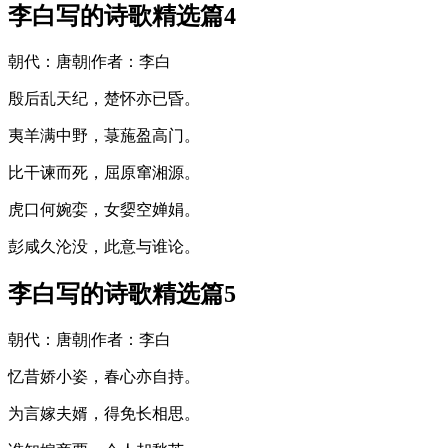
李白写的诗歌精选篇4
朝代：唐朝|作者：李白
殷后乱天纪，楚怀亦已昏。
夷羊满中野，菉葹盈高门。
比干谏而死，屈原窜湘源。
虎口何婉娈，女媭空婵娟。
彭咸久沦没，此意与谁论。
李白写的诗歌精选篇5
朝代：唐朝|作者：李白
忆昔娇小姿，春心亦自持。
为言嫁夫婿，得免长相思。