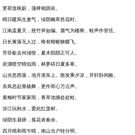
芰荷迭映蔚，蒲稗相因依。
晴日暖风生麦气，绿阴幽草胜花时。
江南孟夏天，慈竹笋如编。蜃气为楼阁，蛙声作管弦。
日长篱落无人过，唯有蜻蜓蛱蝶飞。
芳菲歇去何须恨，夏木阳阴正可人。
岩溜喷空晴似雨，林萝碍日夏多寒。
山光忽西落，池月渐东上。散发乘夕凉，开轩卧闲敞。
东风忽起垂杨舞，更作荷心万点声。
黄梅时节家家雨，青草池塘处处蛙。
涉江玩秋水，爱此红蕖鲜。
绿阴生昼静，孤花表春余。
四月晴和雨乍晴，南山当户转分明。