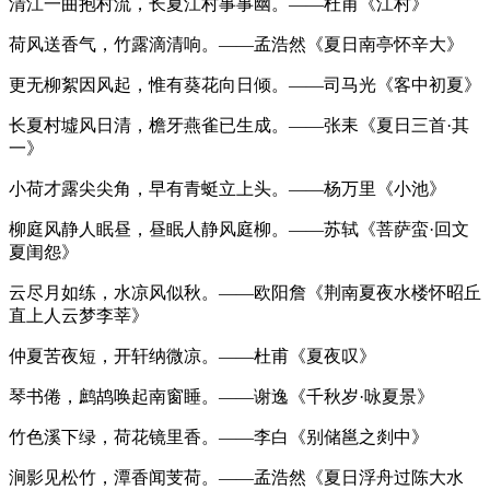
清江一曲抱村流，长夏江村事事幽。——杜甫《江村》
荷风送香气，竹露滴清响。——孟浩然《夏日南亭怀辛大》
更无柳絮因风起，惟有葵花向日倾。——司马光《客中初夏》
长夏村墟风日清，檐牙燕雀已生成。——张耒《夏日三首·其
一》
小荷才露尖尖角，早有青蜓立上头。——杨万里《小池》
柳庭风静人眠昼，昼眠人静风庭柳。——苏轼《菩萨蛮·回文
夏闺怨》
云尽月如练，水凉风似秋。——欧阳詹《荆南夏夜水楼怀昭丘
直上人云梦李莘》
仲夏苦夜短，开轩纳微凉。——杜甫《夏夜叹》
琴书倦，鹧鸪唤起南窗睡。——谢逸《千秋岁·咏夏景》
竹色溪下绿，荷花镜里香。——李白《别储邕之剡中》
涧影见松竹，潭香闻芰荷。——孟浩然《夏日浮舟过陈大水