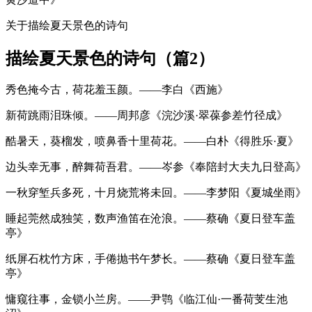
关于描绘夏天景色的诗句
描绘夏天景色的诗句（篇2）
秀色掩今古，荷花羞玉颜。——李白《西施》
新荷跳雨泪珠倾。——周邦彦《浣沙溪·翠葆参差竹径成》
酷暑天，葵榴发，喷鼻香十里荷花。——白朴《得胜乐·夏》
边头幸无事，醉舞荷吾君。——岑参《奉陪封大夫九日登高》
一秋穿堑兵多死，十月烧荒将未回。——李梦阳《夏城坐雨》
睡起莞然成独笑，数声渔笛在沧浪。——蔡确《夏日登车盖
亭》
纸屏石枕竹方床，手倦抛书午梦长。——蔡确《夏日登车盖
亭》
慵窥往事，金锁小兰房。——尹鹗《临江仙·一番荷芰生池