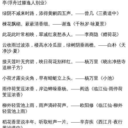
亭/浮舟过滕逸人别业》
绿阴不减来时路，添得黄鹂四五声。——曾几《三衢道中》
楝花飘砌。蔌蔌清香细。——谢逸《千秋岁·咏夏景》
此花此叶常相映，翠减红衰愁杀人。——李商隐《赠荷花》
云收雨过波添，楼高水冷瓜甜，绿树阴垂画檐。——白朴《天
净沙·夏》
接天莲叶无穷碧，映日荷花别样红。——杨万里《晓出净慈寺
送林子方》
小荷才露尖尖角，早有蜻蜓立上头。——杨万里《小池》
雨停荷芰逗浓香，岸边蝉噪垂杨。——阎选《临江仙·雨停荷
芰逗浓香》
柳外轻雷池上雨，雨声滴碎荷声。——欧阳修《临江仙·柳外
轻雷池上雨》
稻花香里说丰年。听取蛙声一片。——辛弃疾《西江月·夜行
黄沙道中》