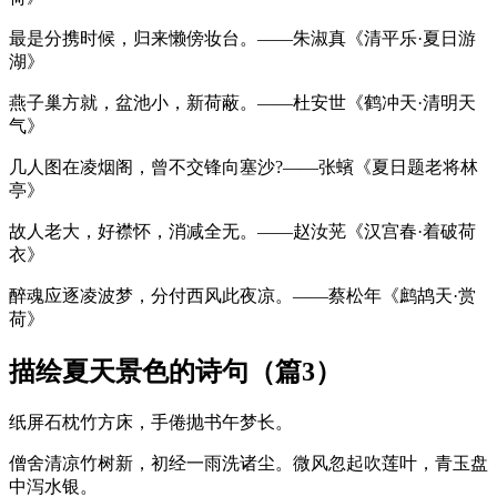
最是分携时候，归来懒傍妆台。——朱淑真《清平乐·夏日游
湖》
燕子巢方就，盆池小，新荷蔽。——杜安世《鹤冲天·清明天
气》
几人图在凌烟阁，曾不交锋向塞沙?——张蠙《夏日题老将林
亭》
故人老大，好襟怀，消减全无。——赵汝茪《汉宫春·着破荷
衣》
醉魂应逐凌波梦，分付西风此夜凉。——蔡松年《鹧鸪天·赏
荷》
描绘夏天景色的诗句（篇3）
纸屏石枕竹方床，手倦抛书午梦长。
僧舍清凉竹树新，初经一雨洗诸尘。微风忽起吹莲叶，青玉盘
中泻水银。