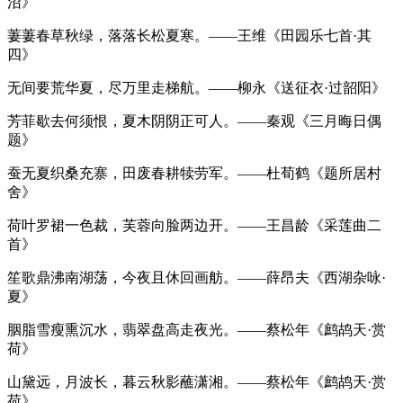
沼》
萋萋春草秋绿，落落长松夏寒。——王维《田园乐七首·其
四》
无间要荒华夏，尽万里走梯航。——柳永《送征衣·过韶阳》
芳菲歇去何须恨，夏木阴阴正可人。——秦观《三月晦日偶
题》
蚕无夏织桑充寨，田废春耕犊劳军。——杜荀鹤《题所居村
舍》
荷叶罗裙一色裁，芙蓉向脸两边开。——王昌龄《采莲曲二
首》
笙歌鼎沸南湖荡，今夜且休回画舫。——薛昂夫《西湖杂咏·
夏》
胭脂雪瘦熏沉水，翡翠盘高走夜光。——蔡松年《鹧鸪天·赏
荷》
山黛远，月波长，暮云秋影蘸潇湘。——蔡松年《鹧鸪天·赏
荷》