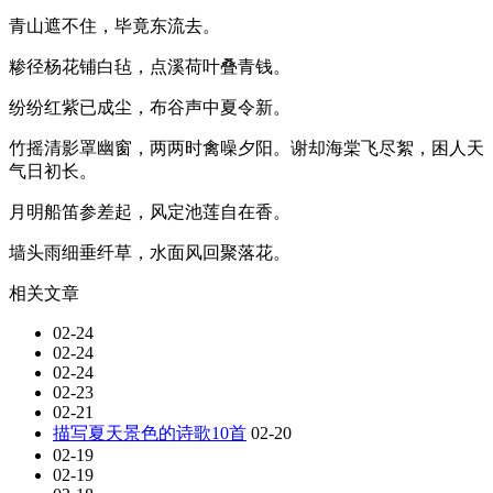
青山遮不住，毕竟东流去。
糁径杨花铺白毡，点溪荷叶叠青钱。
纷纷红紫已成尘，布谷声中夏令新。
竹摇清影罩幽窗，两两时禽噪夕阳。谢却海棠飞尽絮，困人天
气日初长。
月明船笛参差起，风定池莲自在香。
墙头雨细垂纤草，水面风回聚落花。
相关文章
02-24
02-24
02-24
02-23
02-21
描写夏天景色的诗歌10首
02-20
02-19
02-19