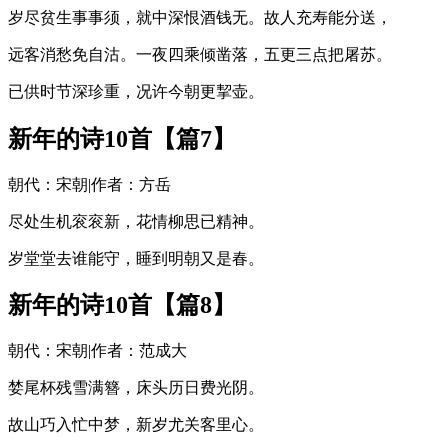
岁尽贫生事事须，就中深恨酒钱无。故人充寿能分送，
远客消愁免自沽。一夜四乘倾凿落，五更三点把屠苏。
已供时节深珍重，况许今朝更挈壶。
新年的诗10首【篇7】
朝代：宋朝|作者：方岳
尽处生机衮衮新，花情柳思已精神。
岁堂堂去谁能守，睡到明朝又是春。
新年的诗10首【篇8】
朝代：宋朝|作者：范成大
婪尾杯残雪满簪，床头历日费光阴。
故山巧入忙中梦，新岁尤关客里心。