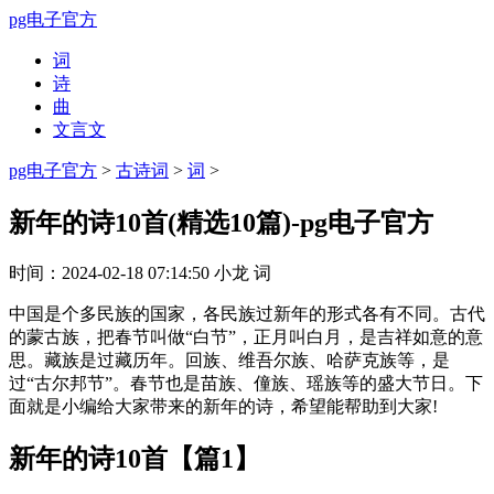
pg电子官方
词
诗
曲
文言文
pg电子官方
>
古诗词
>
词
>
新年的诗10首(精选10篇)-pg电子官方
时间：
2024-02-18 07:14:50
小龙
词
中国是个多民族的国家，各民族过新年的形式各有不同。古代
的蒙古族，把春节叫做“白节”，正月叫白月，是吉祥如意的意
思。藏族是过藏历年。回族、维吾尔族、哈萨克族等，是
过“古尔邦节”。春节也是苗族、僮族、瑶族等的盛大节日。下
面就是小编给大家带来的新年的诗，希望能帮助到大家!
新年的诗10首【篇1】