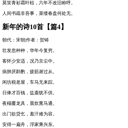
莫笑青衫霜叶枯，六年不改旧称呼。
人间书疏非吾事，菜缕春盘何处无。
新年的诗10首【篇4】
朝代：宋朝|作者：贺铸
壮发忽种种，华年今复穷。
客怀少安适，况乃京尘中。
病肺厌斟酌，疲筋谢过从。
闲坊税老屋，车马无来踪。
日俸才百钱，盐齑犹不供。
夜榻覆龙具，晨炊熏马通。
出门欲贷乞，羞汗难为容。
安得一扁舟，浮家乘兴东。