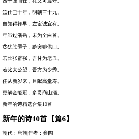
四十强而仕，礼文可遵守。
筮仕已十年，明朝三十九。
自知得禄早，左宦诚宜有。
年虽过潘岳，未为全白首。
贫犹胜墨子，黔突聊供口。
若比张辟强，吾甘为老丑。
若比太公望，吾方为少秀。
任从新岁来，且献高堂寿。
更解金貂冠，多贳商山酒。
新年的诗精选合集10首
新年的诗10首【篇6】
朝代：唐朝|作者：雍陶