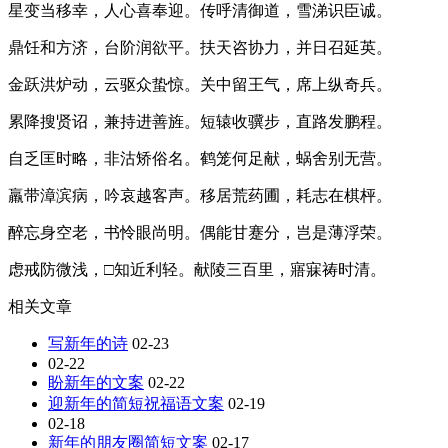
星变当移幸，人心喜奉迎。传呼清御道，雪涕识臣诚。
鼎饪和方济，台阶润欲平。扶天咨协力，并日召延英。
金跃洪炉动，云驱众蛰惊。关中留王气，席上纵奇兵。
累降搜贤诏，兼持进善旌。短辕收骥步，直路发鹏程。
自乏匡时略，非沽矫俗名。鹤笼何足献，蜗舍别无营。
羸带漳滨病，吟哀越客声。移居荒药圃，耗志在棋枰。
醉忘身空老，书怜眼尚明。偶能甘蹇分，岂是薄浮荣。
虑戒防微浅，□知近利轻。献陵三百里，寤寐祷时清。
相关文章
写新年的诗
02-23
02-22
盼新年的文案
02-22
迎新年的简短祝福语文案
02-19
02-18
新年的朋友圈简短文案
02-17