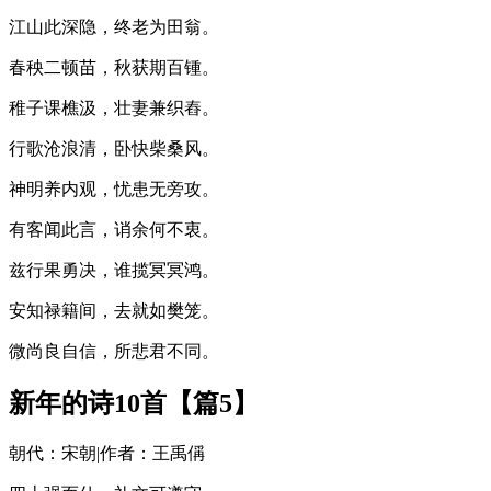
江山此深隐，终老为田翁。
春秧二顿苗，秋获期百锺。
稚子课樵汲，壮妻兼织舂。
行歌沧浪清，卧快柴桑风。
神明养内观，忧患无旁攻。
有客闻此言，诮余何不衷。
兹行果勇决，谁揽冥冥鸿。
安知禄籍间，去就如樊笼。
微尚良自信，所悲君不同。
新年的诗10首【篇5】
朝代：宋朝|作者：王禹偁