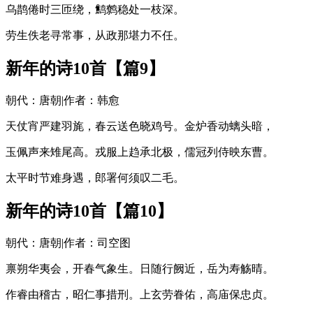
乌鹊倦时三匝绕，鹪鹩稳处一枝深。
劳生佚老寻常事，从政那堪力不任。
新年的诗10首【篇9】
朝代：唐朝|作者：韩愈
天仗宵严建羽旄，春云送色晓鸡号。金炉香动螭头暗，
玉佩声来雉尾高。戎服上趋承北极，儒冠列侍映东曹。
太平时节难身遇，郎署何须叹二毛。
新年的诗10首【篇10】
朝代：唐朝|作者：司空图
禀朔华夷会，开春气象生。日随行阙近，岳为寿觞晴。
作睿由稽古，昭仁事措刑。上玄劳眷佑，高庙保忠贞。