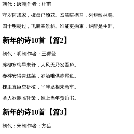
朝代：唐朝|作者：杜甫
守岁阿戎家，椒盘已颂花。盍簪喧枥马，列炬散林鸦。
四十明朝过，飞腾暮景斜。谁能更拘束，烂醉是生涯。
新年的诗10首【篇2】
朝代：明朝|作者：王穉登
冻柳寒梅旱未舒，大风无乃发吾庐。
春柈安得青丝菜，岁酒唯供赤尾鱼。
槐里直臣空折槛，平津丞相未悬车。
圣人欲赐临轩策，谁上当年贾谊书。
新年的诗10首【篇3】
朝代：宋朝|作者：方岳