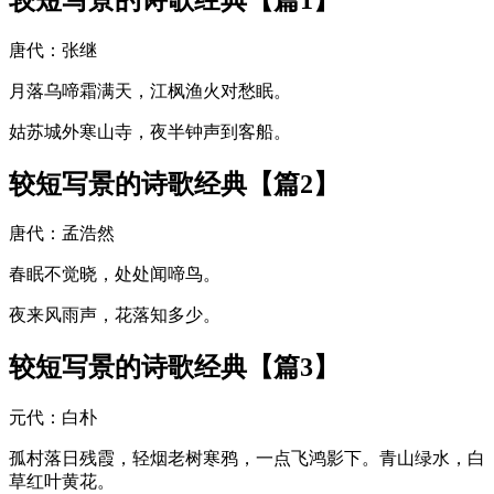
唐代：张继
月落乌啼霜满天，江枫渔火对愁眠。
姑苏城外寒山寺，夜半钟声到客船。
较短写景的诗歌经典【篇2】
唐代：孟浩然
春眠不觉晓，处处闻啼鸟。
夜来风雨声，花落知多少。
较短写景的诗歌经典【篇3】
元代：白朴
孤村落日残霞，轻烟老树寒鸦，一点飞鸿影下。青山绿水，白
草红叶黄花。