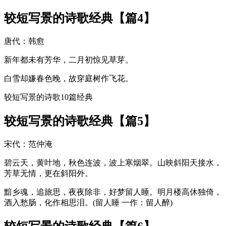
较短写景的诗歌经典【篇4】
唐代：韩愈
新年都未有芳华，二月初惊见草芽。
白雪却嫌春色晚，故穿庭树作飞花。
较短写景的诗歌10篇经典
较短写景的诗歌经典【篇5】
宋代：范仲淹
碧云天，黄叶地，秋色连波，波上寒烟翠。山映斜阳天接水，
芳草无情，更在斜阳外。
黯乡魂，追旅思，夜夜除非，好梦留人睡。明月楼高休独倚，
酒入愁肠，化作相思泪。(留人睡 一作：留人醉)