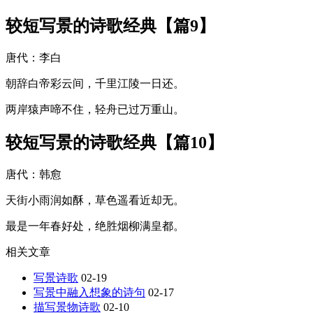
较短写景的诗歌经典【篇9】
唐代：李白
朝辞白帝彩云间，千里江陵一日还。
两岸猿声啼不住，轻舟已过万重山。
较短写景的诗歌经典【篇10】
唐代：韩愈
天街小雨润如酥，草色遥看近却无。
最是一年春好处，绝胜烟柳满皇都。
相关文章
写景诗歌
02-19
写景中融入想象的诗句
02-17
描写景物诗歌
02-10