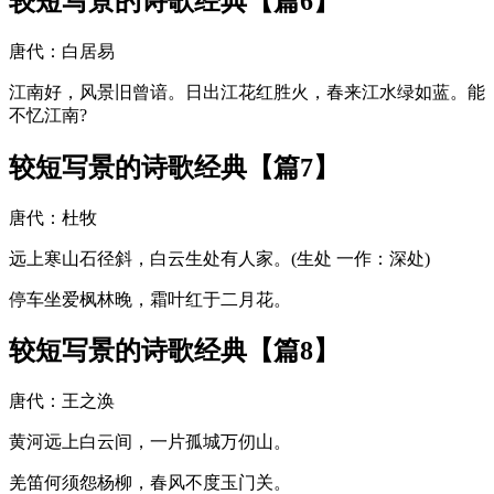
较短写景的诗歌经典【篇6】
唐代：白居易
江南好，风景旧曾谙。日出江花红胜火，春来江水绿如蓝。能
不忆江南?
较短写景的诗歌经典【篇7】
唐代：杜牧
远上寒山石径斜，白云生处有人家。(生处 一作：深处)
停车坐爱枫林晚，霜叶红于二月花。
较短写景的诗歌经典【篇8】
唐代：王之涣
黄河远上白云间，一片孤城万仞山。
羌笛何须怨杨柳，春风不度玉门关。