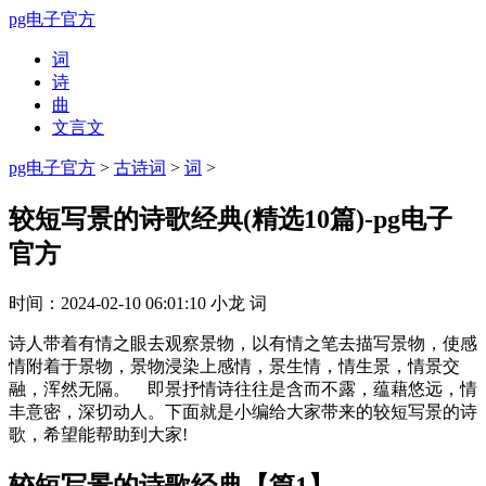
pg电子官方
词
诗
曲
文言文
pg电子官方
>
古诗词
>
词
>
较短写景的诗歌经典(精选10篇)-pg电子
官方
时间：
2024-02-10 06:01:10
小龙
词
诗人带着有情之眼去观察景物，以有情之笔去描写景物，使感
情附着于景物，景物浸染上感情，景生情，情生景，情景交
融，浑然无隔。 即景抒情诗往往是含而不露，蕴藉悠远，情
丰意密，深切动人。下面就是小编给大家带来的较短写景的诗
歌，希望能帮助到大家!
较短写景的诗歌经典【篇1】