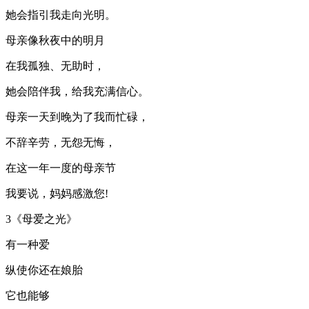
她会指引我走向光明。
母亲像秋夜中的明月
在我孤独、无助时，
她会陪伴我，给我充满信心。
母亲一天到晚为了我而忙碌，
不辞辛劳，无怨无悔，
在这一年一度的母亲节
我要说，妈妈感激您!
3《母爱之光》
有一种爱
纵使你还在娘胎
它也能够