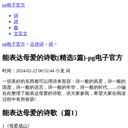
pg电子官方
词
诗
曲
文言文
pg电子官方
>
古诗词
>
词
>
能表达母爱的诗歌(精选5篇)-pg电子官方
时间：
2024-02-22 06:52:44
小龙
词
一切美好的东西都可以用诗来形容：诗一般的风景，诗一般的
国度，诗一般的语言，诗一般的年华，诗一般的时代……小编
在此整理了能表达母爱的诗歌，供大家参阅，希望大家在阅读
过程中有所收获!
能表达母爱的诗歌（篇1）
1《母爱成山》