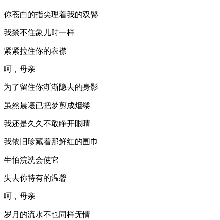
你苍白的指尖理着我的双鬓
我禁不住象儿时一样
紧紧拉住你的衣襟
呵，母亲
为了留住你渐渐隐去的身影
虽然晨曦已把梦剪成烟缕
我还是久久不敢睁开眼睛
我依旧珍藏着那鲜红的围巾
生怕浣洗会使它
失去你特有的温馨
呵，母亲
岁月的流水不也同样无情