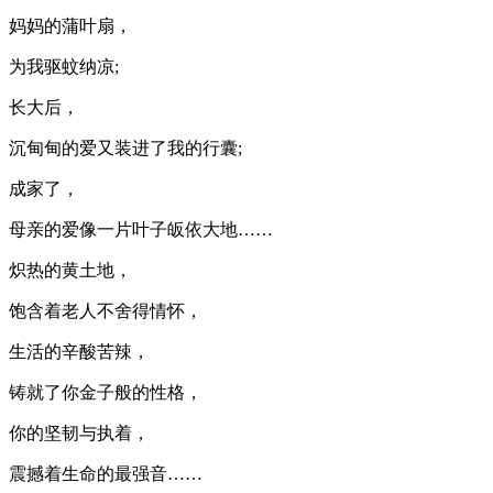
妈妈的蒲叶扇，
为我驱蚊纳凉;
长大后，
沉甸甸的爱又装进了我的行囊;
成家了，
母亲的爱像一片叶子皈依大地……
炽热的黄土地，
饱含着老人不舍得情怀，
生活的辛酸苦辣，
铸就了你金子般的性格，
你的坚韧与执着，
震撼着生命的最强音……