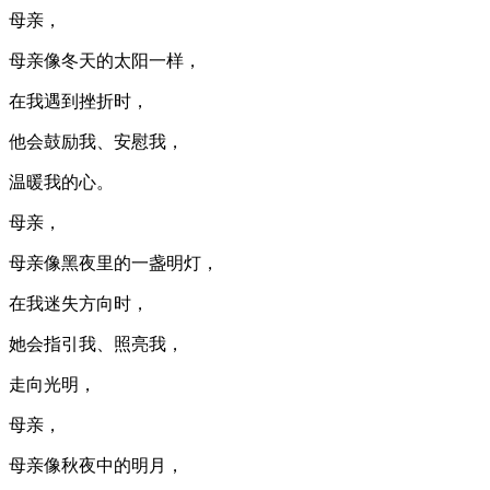
母亲，
母亲像冬天的太阳一样，
在我遇到挫折时，
他会鼓励我、安慰我，
温暖我的心。
母亲，
母亲像黑夜里的一盏明灯，
在我迷失方向时，
她会指引我、照亮我，
走向光明，
母亲，
母亲像秋夜中的明月，