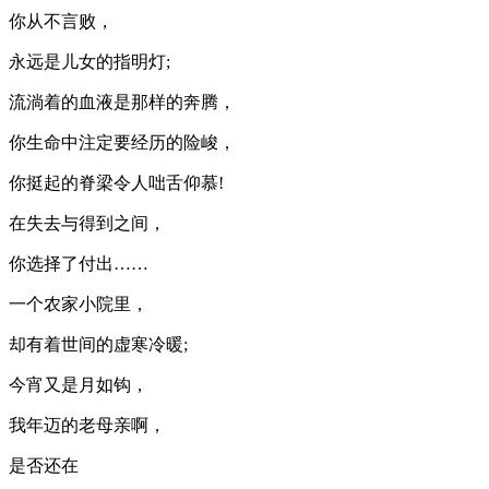
你从不言败，
永远是儿女的指明灯;
流淌着的血液是那样的奔腾，
你生命中注定要经历的险峻，
你挺起的脊梁令人咄舌仰慕!
在失去与得到之间，
你选择了付出……
一个农家小院里，
却有着世间的虚寒冷暖;
今宵又是月如钩，
我年迈的老母亲啊，
是否还在