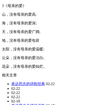
3《母亲的爱》
山，没有母亲的爱高;
海，没有母亲的爱深;
天，没有母亲的爱广阔;
地，没有母亲的爱包容
太阳，没有母亲的爱温暖;
云朵，没有母亲的爱洁白;
花朵，没有母亲的爱灿烂。
相关文章
表达思念的诗歌经典
02-22
02-22
02-22
02-22
02-18