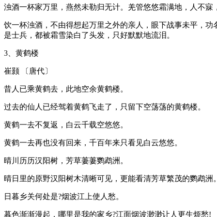
浊酒一杯家万里，燕然未勒归无计。羌管悠悠霜满地，人不寐
饮一杯浊酒，不由得想起万里之外的亲人，眼下战事未平，功
是士兵，都被霜雪染白了头发，只好默默地流泪。
3、黄鹤楼
崔颢 〔唐代〕
昔人已乘黄鹤去，此地空余黄鹤楼。
过去的仙人已经驾着黄鹤飞走了，只留下空荡荡的黄鹤楼。
黄鹤一去不复返，白云千载空悠悠。
黄鹤一去再也没有回来，千百年来只看见白云悠悠。
晴川历历汉阳树，芳草萋萋鹦鹉洲。
晴日里的原野汉阳树木清晰可见，更能看清芳草繁茂的鹦鹉洲
日暮乡关何处是?烟波江上使人愁。
暮色渐渐漫起，哪里是我的家乡?江面烟波渺渺让人更生烦愁!