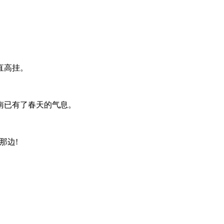
直高挂。
南已有了春天的气息。
那边!
。