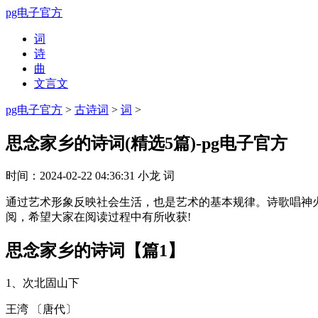
pg电子官方
词
诗
曲
文言文
pg电子官方
>
古诗词
>
词
>
思念家乡的诗词(精选5篇)-pg电子官方
时间：
2024-02-22 04:36:31
小龙
词
通过艺术形象反映社会生活，也是艺术的基本规律。诗歌唱神
阅，希望大家在阅读过程中有所收获!
思念家乡的诗词【篇1】
1、次北固山下
王湾 〔唐代〕