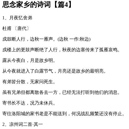
思念家乡的诗词【篇4】
1、月夜忆舍弟
杜甫 〔唐代〕
戍鼓断人行，边秋一雁声。(边秋 一作:秋边)
戍楼上的更鼓声断绝了人行，秋夜的边塞传来了孤雁哀鸣。
露从今夜白，月是故乡明。
从今夜就进入了白露节气，月亮还是故乡的最明亮。
有弟皆分散，无家问死生。
虽有兄弟但都离散各去一方，已经无法打听到他们的消息。
寄书长不达，况乃未休兵。
寄往洛阳城的家书老是不能送到，何况战乱频繁还没有停止。
2、凉州词二首·其一