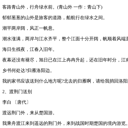
客路青山外，行舟绿水前。(青山外 一作：青山下)
郁郁葱葱的山外是旅客的道路，船航行在绿水之间。
潮平两岸阔，风正一帆悬。
潮水涨满，两岸与江水齐平，整个江面十分开阔，帆顺着风端
海日生残夜，江春入旧年。
夜幕还没有褪尽，旭日已在江上冉冉升起，还在旧年时分，江
乡书何处达?归雁洛阳边。
我的家书应该送到什么地方呢?北去的归雁啊，请给我捎回洛阳
2、渡荆门送别
李白 〔唐代〕
渡远荆门外，来从楚国游。
我乘舟渡江来到遥远的荆门外，来到战国时期楚国的境内游览