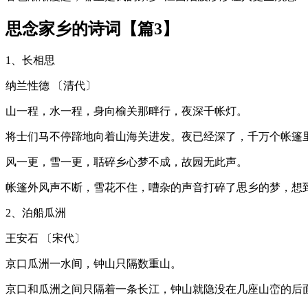
思念家乡的诗词【篇3】
1、长相思
纳兰性德 〔清代〕
山一程，水一程，身向榆关那畔行，夜深千帐灯。
将士们马不停蹄地向着山海关进发。夜已经深了，千万个帐篷
风一更，雪一更，聒碎乡心梦不成，故园无此声。
帐篷外风声不断，雪花不住，嘈杂的声音打碎了思乡的梦，想
2、泊船瓜洲
王安石 〔宋代〕
京口瓜洲一水间，钟山只隔数重山。
京口和瓜洲之间只隔着一条长江，钟山就隐没在几座山峦的后