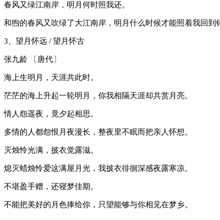
春风又绿江南岸，明月何时照我还。
和煦的春风又吹绿了大江南岸，明月什么时候才能照着我回到
3、望月怀远 / 望月怀古
张九龄 〔唐代〕
海上生明月，天涯共此时。
茫茫的海上升起一轮明月，你我相隔天涯却共赏月亮。
情人怨遥夜，竟夕起相思。
多情的人都怨恨月夜漫长，整夜里不眠而把亲人怀想。
灭烛怜光满，披衣觉露滋。
熄灭蜡烛怜爱这满屋月光，我披衣徘徊深感夜露寒凉。
不堪盈手赠，还寝梦佳期。
不能把美好的月色捧给你，只望能够与你相见在梦乡。