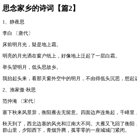
思念家乡的诗词【篇2】
1、静夜思
李白 〔唐代〕
床前明月光，疑是地上霜。
明亮的月光洒在窗户纸上，好像地上泛起了一层白霜。
举头望明月，低头思故乡。
我抬起头来，看那天窗外空中的明月，不由得低头沉思，想起
2、渔家傲·秋思
范仲淹 〔宋代〕
塞下秋来风景异，衡阳雁去无留意。四面边声连角起，千嶂里
秋天到了，西北边塞的风光和江南大不同。大雁又飞回了衡阳
群山里，夕阳西下，青烟升腾，孤零零的一座城城门紧闭。