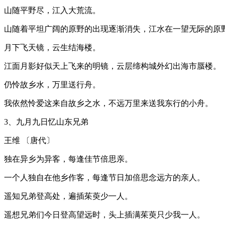
山随平野尽，江入大荒流。
山随着平坦广阔的原野的出现逐渐消失，江水在一望无际的原
月下飞天镜，云生结海楼。
江面月影好似天上飞来的明镜，云层缔构城外幻出海市蜃楼。
仍怜故乡水，万里送行舟。
我依然怜爱这来自故乡之水，不远万里来送我东行的小舟。
3、九月九日忆山东兄弟
王维 〔唐代〕
独在异乡为异客，每逢佳节倍思亲。
一个人独自在他乡作客，每逢节日加倍思念远方的亲人。
遥知兄弟登高处，遍插茱萸少一人。
遥想兄弟们今日登高望远时，头上插满茱萸只少我一人。