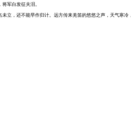
，将军白发征夫泪。
名未立，还不能早作归计。远方传来羌笛的悠悠之声，天气寒冷
。