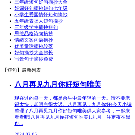
三年级短句好句摘抄大全
好词好句摘抄短句七年级
小学生爱国情怀短句摘抄
五年级表扬人短句摘抄
三年级学生摘抄短句
思维品格诗句摘抄
情绪文案词语摘抄
优美童话摘抄段落
好句摘抄大全超长
写景句子摘抄免费
【短句】
最新列表
八月再见九月你好短句唯美
现在过的每一天，都是余生中最年轻的一天。请不要老
得太快，却明白得太迟。八月再见，九月你好!今天小编
整理了八月再见九月你好短句唯美供大家参考，一起来
看看吧!八月再见九月你好短句唯美1.九月，注定夜在黑
也...
2024-02-05