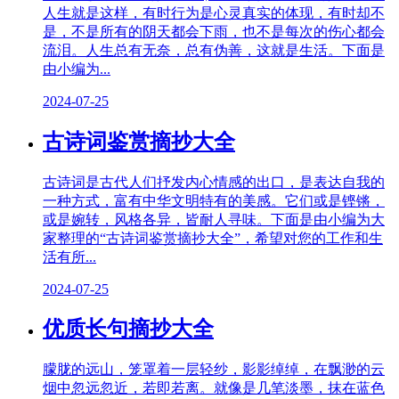
人生就是这样，有时行为是心灵真实的体现，有时却不
是，不是所有的阴天都会下雨，也不是每次的伤心都会
流泪。人生总有无奈，总有伪善，这就是生活。下面是
由小编为...
2024-07-25
古诗词鉴赏摘抄大全
古诗词是古代人们抒发内心情感的出口，是表达自我的
一种方式，富有中华文明特有的美感。它们或是铿锵，
或是婉转，风格各异，皆耐人寻味。下面是由小编为大
家整理的“古诗词鉴赏摘抄大全”，希望对您的工作和生
活有所...
2024-07-25
优质长句摘抄大全
朦胧的远山，笼罩着一层轻纱，影影绰绰，在飘渺的云
烟中忽远忽近，若即若离。就像是几笔淡墨，抹在蓝色