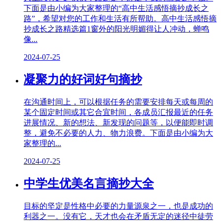
下面是由小编为大家整理的“高中生活感悟摘抄成长之
路”，希望对您的工作和生活有所帮助。高中生活感悟摘
抄成长之路精选篇1窗外的阳光明媚得让人冲动，蝉鸣
像...
2024-07-25
凝聚力的好词好句摘抄
在沟通时间上，可以根据任务的需要安排每天或每周的
某个固定时间或其它合宜时间，各成员汇报最近的任务
进展情况、新的想法、新发现的问题等，以便能即时调
整，避免不必要的人力、物力浪费。下面是由小编为大
家整理的...
2024-07-25
中学生优美名言摘抄大全
目标的坚定是性格中必要的力量源泉之一，也是成功的
利器之一。没有它，天才也会在矛盾无定的迷径中徒劳