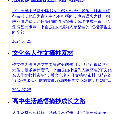
那宝玉虽不算是个读书人，然亏他天性聪敏，且素喜好
些杂书，他自为古人中也有杜撰的，也有误失之处，拘
较不得许多；若只管怕前怕后起来，纵堆砌成一篇，也
觉得甚无趣味。下面是由小编为大家整理的“红楼梦里面
的全部...
2024-07-25
文化名人作文摘抄素材
作文作为高考语文中专项占分的题目，已经让很多学生
无策，很多家长着急，下面是由小编为大家整理的“文化
名人作文摘抄素材”，希文化名人作文摘抄素材（精选篇
1）韩信诚实守信的故事汉朝的开国功臣韩信，处幼时...
2024-07-25
高中生活感悟摘抄成长之路
人生总有起起伏伏，路越是不好走，我们就要越坚强。