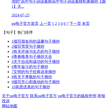
理的“高中句子词语素材高中句子词语素材积累摘抄【篇
1】天...
2024-07-25
pg电子官方首页
上一页
1
2
3
4
6
7
下一页
末页
【句子】
热门排序
1
描写朋友间的温馨句子摘抄
2
描写雪景句子摘抄
3
有关环保与生态的句子摘抄
4
青春唯美句子摘抄大全
5
关于自信和成功的句子摘抄
6
青年奋斗的句子摘抄
7
文明的句子经典语录摘抄
8
有关于孝敬的句子摘抄
9
描写开心和激动的句子摘抄
10
风景优美的句子摘抄
关于pg电子官方
联系pg电子官方
pg电子官方的版权申明
举报
投诉
网站地图