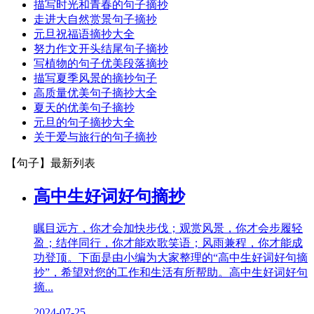
描写时光和青春的句子摘抄
走进大自然赏景句子摘抄
元旦祝福语摘抄大全
努力作文开头结尾句子摘抄
写植物的句子优美段落摘抄
描写夏季风景的摘抄句子
高质量优美句子摘抄大全
夏天的优美句子摘抄
元旦的句子摘抄大全
关于爱与旅行的句子摘抄
【句子】
最新列表
高中生好词好句摘抄
瞩目远方，你才会加快步伐；观赏风景，你才会步履轻
盈；结伴同行，你才能欢歌笑语；风雨兼程，你才能成
功登顶。下面是由小编为大家整理的“高中生好词好句摘
抄”，希望对您的工作和生活有所帮助。高中生好词好句
摘...
2024-07-25