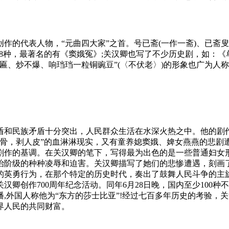
代戏曲创作的代表人物，“元曲四大家”之首。号已斋(一作一斋)、已
18种，最著名的有《窦娥冤》;关汉卿也写了不少历史剧，如：《
匾、炒不爆、响珰珰一粒铜豌豆”(〈不伏老〉)的形象也广为人称
盾和民族矛盾十分突出，人民群众生活在水深火热之中。他的剧
骨，剥人皮”的血淋淋现实，又有童养媳窦娥、婢女燕燕的悲剧
剧作的基调。在关汉卿的笔下，写得最为出色的是一些普通妇女
治阶级的种种凌辱和迫害。关汉卿描写了她们的悲惨遭遇，刻画
英勇行为，在那个特定的历史时代，奏出了鼓舞人民斗争的主旋律
卿创作700周年纪念活动。同年6月28日晚，国内至少100种
,外国人称他为“东方的莎士比亚”!经过七百多年历史的考验，
界人民的共同财富。