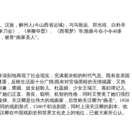
斋叟。汉族，解州人(今山西省运城)，与马致远、郑光祖、白朴并
单刀会》、《单鞭夺槊》、《西蜀梦》等;散曲今在小令40多
，被誉“曲家圣人”。
作深刻地再现了社会现实，充满着浓郁的时代气息。既有皇亲国
遭遇，反映生活面十分广阔;既有对官场黑暗的无情揭露，又热
形象，窦娥、妓女赵盼儿、杜蕊娘、少女王瑞兰、寡妇谭记儿、
了她们正直、善良、聪明、机智的性格，同时又赞美了她们强烈
。关汉卿是位伟大的戏曲家，后世称关汉卿为“曲圣”。1958
不同的戏剧形式，1500个职业剧团，同时上演关汉卿的剧本。他
关汉卿在中国戏剧史和世界文化史上的地位，已被大家所公认。