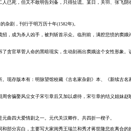
二人已死，但又不敢明告刘备，只得扯谎。某日，关羽、张飞阴
杂剧，刊行于明万历十年(1582年)。
成招，成为杀人凶手，被判斩首示众。临刑前，满腔悲愤的窦娥
诉了贪官草菅人命的黑暗现实，生动刻画出窦娥这个女性形象。
折。现存版本有：明脉望馆校藏《古名家杂剧》本、《新续古名
棍周舍骗娶风尘女子宋引章后又加以虐待，宋引章的结义姐妹赵
是元曲四大爱情剧之一。元代关汉卿作。共四折一楔子。
词和部分宾白，主要写大家闺秀王瑞兰和秀才蒋世隆悲欢离合的