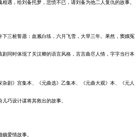
魂相遇，给刘备托梦，悲愤不已，请刘备为他二人复仇的故事。
许下三桩誓愿：血溅白练，六月飞雪，大旱三年。果然，窦娥冤
该剧同时体现了关汉卿的语言风格，言言曲尽人情，字字当行本
家杂剧》宫集本、《元曲选》乙集本、《元曲大观》本、《元人
盼儿巧设计谋将其救出的故事。
婚姻爱情故事。