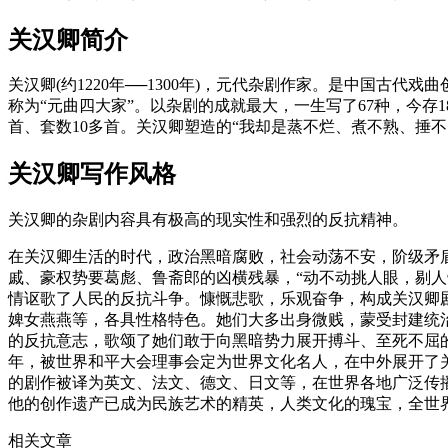
关汉卿简介
关汉卿(约1220年──1300年)，元代杂剧作家。是中国古
称为“元曲四大家”。以杂剧的成就最大，一生写了67种，今存
首、套数10多首。关汉卿塑造的“我却是蒸不烂、煮不熟、捶不
关汉卿写作风格
关汉卿的杂剧内容具有极高的现实性和强烈的反抗精神。
在关汉卿生活的时代，政治黑暗腐败，社会动荡不安，阶级矛
戚、豪权势要葛彪、鲁斋郎的凶横残暴，“动不动挑人眼，剔人
情讴歌了人民的反抗斗争。慷慨悲歌，乐观奋争，构成关汉卿
婢女燕燕等，各具性格特色。她们大多出身微贱，蒙受封建统
的反抗意志，歌颂了她们敢于向黑暗势力展开搏斗、至死不屈的
年，被世界和平大会理事会定为世界文化名人，在中外展开了关汉
的剧作被译为英文、法文、德文、日文等，在世界各地广泛传播
他的创作遗产已成为民族艺术的精英，人类文化的瑰宝，全世
相关文章