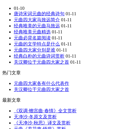
01-10
唐诗宋词元曲的经典诗句
01-11
元曲四大家马致远简介
01-11
经典唯美的元曲马致远
01-11
经典唯美元曲精选
01-11
元曲必背名篇阅读
01-11
元曲的文学特点是什么
01-11
元曲四大家分别是谁
01-11
经典白朴的元曲诗词赏析
01-11
关汉卿位于元曲四大家之首
01-11
热门文章
元曲四大家各有什么代表作
关汉卿位于元曲四大家之首
最新文章
《双调·蟾宫曲·春情》全文赏析
天净沙·冬原文及赏析
《天净沙·秋思》译文及赏析
元曲《卖花声·悟世》赏析