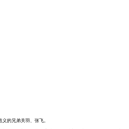
。
结义的兄弟关羽、张飞。