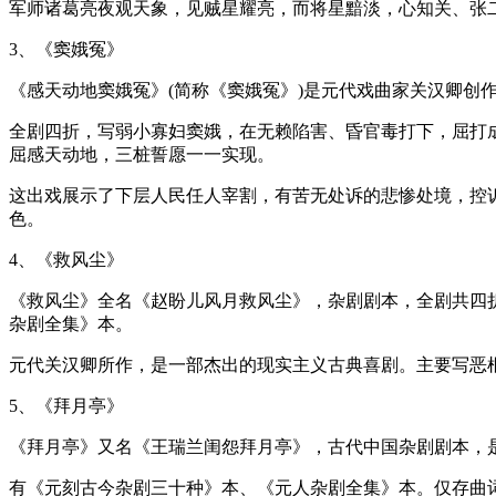
军师诸葛亮夜观天象，见贼星耀亮，而将星黯淡，心知关、张
3、《窦娥冤》
《感天动地窦娥冤》(简称《窦娥冤》)是元代戏曲家关汉卿创作的
全剧四折，写弱小寡妇窦娥，在无赖陷害、昏官毒打下，屈打
屈感天动地，三桩誓愿一一实现。
这出戏展示了下层人民任人宰割，有苦无处诉的悲惨处境，控
色。
4、《救风尘》
《救风尘》全名《赵盼儿风月救风尘》，杂剧剧本，全剧共四
杂剧全集》本。
元代关汉卿所作，是一部杰出的现实主义古典喜剧。主要写恶
5、《拜月亭》
《拜月亭》又名《王瑞兰闺怨拜月亭》，古代中国杂剧剧本，
有《元刻古今杂剧三十种》本、《元人杂剧全集》本。仅存曲