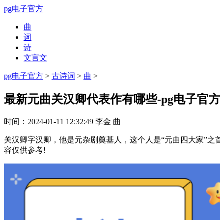
pg电子官方
曲
词
诗
文言文
pg电子官方
>
古诗词
>
曲
>
最新元曲关汉卿代表作有哪些-pg电子官
时间：
2024-01-11 12:32:49
李金
曲
关汉卿字汉卿，他是元杂剧奠基人，这个人是“元曲四大家”之
容仅供参考!